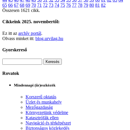
65
66
67
68
69
70
71
72
73
74
75
76
77
78
79
80
81
82
Összesen 1621 cikk.
Cikkeink 2025. novembertől:
Ez itt az
archív portál
.
Olvass minket itt:
blog.urvilag.hu
Gyorskereső
Rovatok
Mindennapi (űr)eszközök
Korszerű oktatás
Üzlet és munkahely
Mezőgazdaság
Környezetünk védelme
Katasztrófák ellen
Navigáció és térképészet
Biztonságos közlekedés