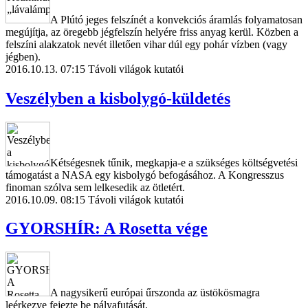
A Plútó jeges felszínét a konvekciós áramlás folyamatosan
megújítja, az öregebb jégfelszín helyére friss anyag kerül. Közben a
felszíni alakzatok nevét illetően vihar dúl egy pohár vízben (vagy
jégben).
2016.10.13. 07:15
Távoli világok kutatói
Veszélyben a kisbolygó-küldetés
Kétségesnek tűnik, megkapja-e a szükséges költségvetési
támogatást a NASA egy kisbolygó befogásához. A Kongresszus
finoman szólva sem lelkesedik az ötletért.
2016.10.09. 08:15
Távoli világok kutatói
GYORSHÍR: A Rosetta vége
A nagysikerű európai űrszonda az üstökösmagra
leérkezve fejezte be pályafutását.