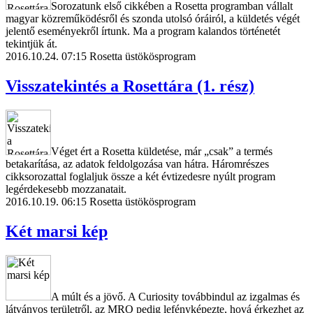
Sorozatunk első cikkében a Rosetta programban vállalt
magyar közreműködésről és szonda utolsó óráiról, a küldetés végét
jelentő eseményekről írtunk. Ma a program kalandos történetét
tekintjük át.
2016.10.24. 07:15
Rosetta üstökösprogram
Visszatekintés a Rosettára (1. rész)
Véget ért a Rosetta küldetése, már „csak” a termés
betakarítása, az adatok feldolgozása van hátra. Háromrészes
cikksorozattal foglaljuk össze a két évtizedesre nyúlt program
legérdekesebb mozzanatait.
2016.10.19. 06:15
Rosetta üstökösprogram
Két marsi kép
A múlt és a jövő. A Curiosity továbbindul az izgalmas és
látványos területről, az MRO pedig lefényképezte, hová érkezhet az