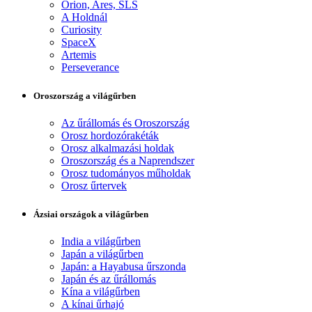
Orion, Ares, SLS
A Holdnál
Curiosity
SpaceX
Artemis
Perseverance
Oroszország a világűrben
Az űrállomás és Oroszország
Orosz hordozórakéták
Orosz alkalmazási holdak
Oroszország és a Naprendszer
Orosz tudományos műholdak
Orosz űrtervek
Ázsiai országok a világűrben
India a világűrben
Japán a világűrben
Japán: a Hayabusa űrszonda
Japán és az űrállomás
Kína a világűrben
A kínai űrhajó