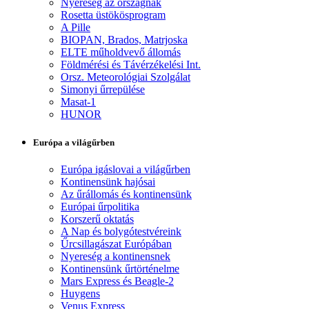
Nyereség az országnak
Rosetta üstökösprogram
A Pille
BIOPAN, Brados, Matrjoska
ELTE műholdvevő állomás
Földmérési és Távérzékelési Int.
Orsz. Meteorológiai Szolgálat
Simonyi űrrepülése
Masat-1
HUNOR
Európa a világűrben
Európa igáslovai a világűrben
Kontinensünk hajósai
Az űrállomás és kontinensünk
Európai űrpolitika
Korszerű oktatás
A Nap és bolygótestvéreink
Űrcsillagászat Európában
Nyereség a kontinensnek
Kontinensünk űrtörténelme
Mars Express és Beagle-2
Huygens
Venus Express