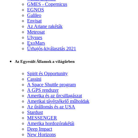
GMES - Copernicus
EGNOS
Galileo
Envisat
Az Ariane rakéták
Meteosat
Ulysses
ExoMars
Űrhajós-kiválasztás 2021
Az Egyesült Államok a világűrben
Spirit és Opportunity
Cassini
A Space Shuttle program
A GPS rendszer
Amerika és az űrcsillagászat
Amerikai távérzékelő műholdak
Az űrállomás és az USA
Stardust
MESSENGER
Amerika hordozórakétái
Deep Impact
New Horizons