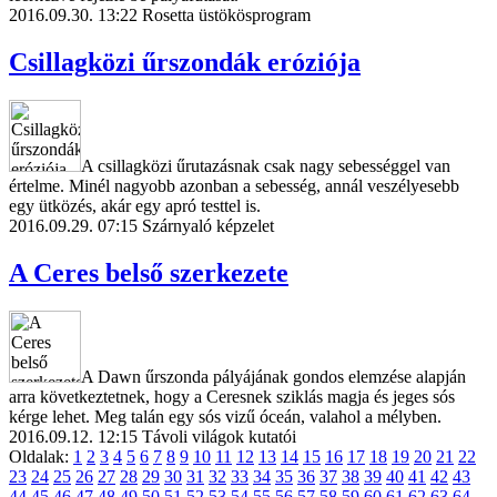
2016.09.30. 13:22
Rosetta üstökösprogram
Csillagközi űrszondák eróziója
A csillagközi űrutazásnak csak nagy sebességgel van
értelme. Minél nagyobb azonban a sebesség, annál veszélyesebb
egy ütközés, akár egy apró testtel is.
2016.09.29. 07:15
Szárnyaló képzelet
A Ceres belső szerkezete
A Dawn űrszonda pályájának gondos elemzése alapján
arra következtetnek, hogy a Ceresnek sziklás magja és jeges sós
kérge lehet. Meg talán egy sós vizű óceán, valahol a mélyben.
2016.09.12. 12:15
Távoli világok kutatói
Oldalak:
1
2
3
4
5
6
7
8
9
10
11
12
13
14
15
16
17
18
19
20
21
22
23
24
25
26
27
28
29
30
31
32
33
34
35
36
37
38
39
40
41
42
43
44
45
46
47
48
49
50
51
52
53
54
55
56
57
58
59
60
61
62
63
64