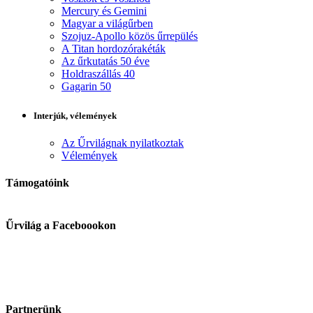
Mercury és Gemini
Magyar a világűrben
Szojuz-Apollo közös űrrepülés
A Titan hordozórakéták
Az űrkutatás 50 éve
Holdraszállás 40
Gagarin 50
Interjúk, vélemények
Az Űrvilágnak nyilatkoztak
Vélemények
Támogatóink
Űrvilág a Faceboookon
Partnerünk