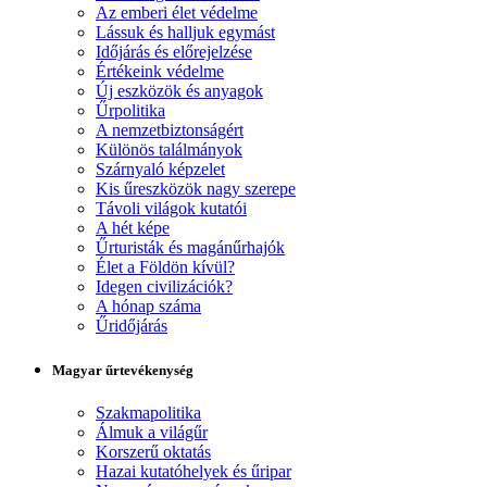
Az emberi élet védelme
Lássuk és halljuk egymást
Időjárás és előrejelzése
Értékeink védelme
Új eszközök és anyagok
Űrpolitika
A nemzetbiztonságért
Különös találmányok
Szárnyaló képzelet
Kis űreszközök nagy szerepe
Távoli világok kutatói
A hét képe
Űrturisták és magánűrhajók
Élet a Földön kívül?
Idegen civilizációk?
A hónap száma
Űridőjárás
Magyar űrtevékenység
Szakmapolitika
Álmuk a világűr
Korszerű oktatás
Hazai kutatóhelyek és űripar