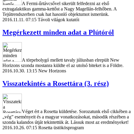
A Fermi-űrtávcsővel sikerült felfedezni az első
extragalaktikus gamma-kettőst a Nagy Magellán-felhőben. A
Tejútrendszerben csak hat hasonló objektumot ismerünk.
2016.11.11. 07:15
Távoli világok kutatói
Megérkezett minden adat a Plútóról
A törpebolygó mellett tavaly júliusban elrepült New
Horizons szonda mostanra küldte el az utolsó biteket is a Földre.
2016.10.30. 13:15
New Horizons
Visszatekintés a Rosettára (3. rész)
Véget ért a Rosetta küldetése. Sorozatunk első cikkében a
„vég” eseményeit és a magyar vonatkozásokat, második részében a
szonda kalandos útját tekintettük át. Lássuk most az eredményeket!
2016.10.26. 07:15
Rosetta üstökösprogram