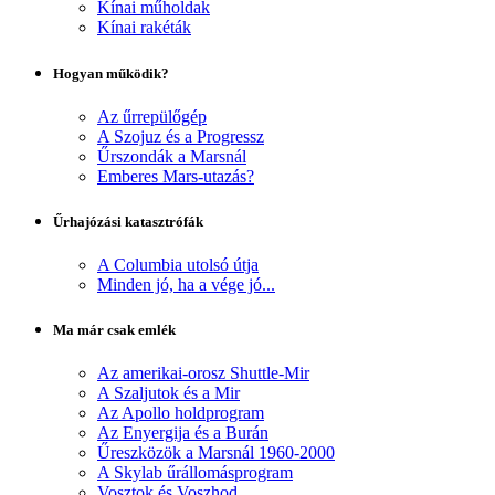
Kínai műholdak
Kínai rakéták
Hogyan működik?
Az űrrepülőgép
A Szojuz és a Progressz
Űrszondák a Marsnál
Emberes Mars-utazás?
Űrhajózási katasztrófák
A Columbia utolsó útja
Minden jó, ha a vége jó...
Ma már csak emlék
Az amerikai-orosz Shuttle-Mir
A Szaljutok és a Mir
Az Apollo holdprogram
Az Enyergija és a Burán
Űreszközök a Marsnál 1960-2000
A Skylab űrállomásprogram
Vosztok és Voszhod