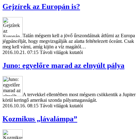
Gejzírek az Europán is?
Talán mégsem kell a jövő űrszondáinak átfúrni az Europa
jégpáncélját, hogy megvizsgálják az alatta feltételezett óceánt. Csak
meg kell várni, amíg kijön a víz magától…
2016.10.21. 07:15
Távoli világok kutatói
Juno: egyelőre marad az elnyúlt pálya
A tervekkel ellentétben most mégsem csökkentik a Jupiter
körül keringő amerikai szonda pályamagasságát.
2016.10.16. 08:15
Távoli világok kutatói
Kozmikus „lávalámpa”