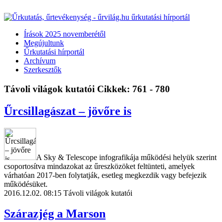
Írások 2025 novemberétől
Megújultunk
Űrkutatási hírportál
Archívum
Szerkesztők
Távoli világok kutatói
Cikkek: 761 - 780
Űrcsillagászat – jövőre is
A Sky & Telescope infografikája működési helyük szerint
csoportosítva mindazokat az űreszközöket feltünteti, amelyek
várhatóan 2017-ben folytatják, esetleg megkezdik vagy befejezik
működésüket.
2016.12.02. 08:15
Távoli világok kutatói
Szárazjég a Marson