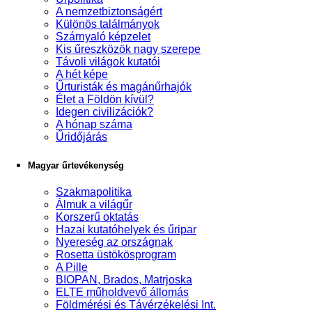
A nemzetbiztonságért
Különös találmányok
Szárnyaló képzelet
Kis űreszközök nagy szerepe
Távoli világok kutatói
A hét képe
Űrturisták és magánűrhajók
Élet a Földön kívül?
Idegen civilizációk?
A hónap száma
Űridőjárás
Magyar űrtevékenység
Szakmapolitika
Álmuk a világűr
Korszerű oktatás
Hazai kutatóhelyek és űripar
Nyereség az országnak
Rosetta üstökösprogram
A Pille
BIOPAN, Brados, Matrjoska
ELTE műholdvevő állomás
Földmérési és Távérzékelési Int.