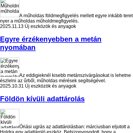
A műholdas földmegfigyelés mellett egyre inkább teret
nyer a műholdas műholdmegfigyelés.
2025.11.13
Új eszközök és anyagok
Egyre érzékenyebben a metán
nyomában
Az eddigieknél kisebb metánszivárgásokat is lehetne
észlelni az űrből, műholdas mérések segítségével.
2025.10.31
Új eszközök és anyagok
Földön kívüli adattárolás
Óriási ugrás az adattárolásban: márciusban eljutott a
Holdra egy adattároló eszköz. Bebizonyosodott, hogy a