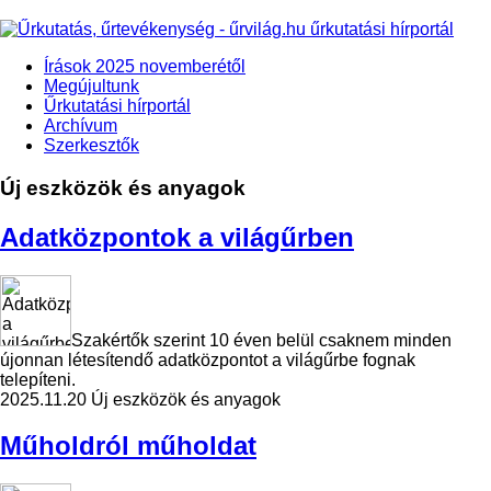
Írások 2025 novemberétől
Megújultunk
Űrkutatási hírportál
Archívum
Szerkesztők
Új eszközök és anyagok
Adatközpontok a világűrben
Szakértők szerint 10 éven belül csaknem minden
újonnan létesítendő adatközpontot a világűrbe fognak
telepíteni.
2025.11.20
Új eszközök és anyagok
Műholdról műholdat