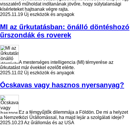
visszatérő műholdat indítanának jövőre, hogy súlytalansági
kísérleteket hajtsanak végre rajta.
2025.11.19
Új eszközök és anyagok
MI az űrkutatásban: önálló döntéshozó
űrszondák és roverek
A mesterséges intelligencia (MI) térnyerése az
űrkutatást már évekkel ezelőtt elérte.
2025.11.02
Új eszközök és anyagok
Ócskavas vagy hasznos nyersanyag?
Ez a fémgyűjtők dilemmája a Földön. De mi a helyzet
a Nemzetközi Űrállomással, ha majd lejár a szolgálati ideje?
2025.10.23
Az űrállomás és az USA