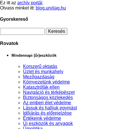
Ez itt az
archív portál
.
Olvass minket itt:
blog.urvilag.hu
Gyorskereső
Rovatok
Mindennapi (űr)eszközök
Korszerű oktatás
Üzlet és munkahely
Mezőgazdaság
Környezetünk védelme
Katasztrófák ellen
Navigáció és térképészet
Biztonságos közlekedés
Az emberi élet védelme
Lássuk és halljuk egymást
Időjárás és előrejelzése
Értékeink védelme
Új eszközök és anyagok
Űrpolitika