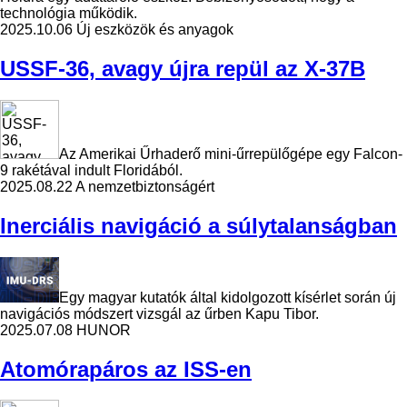
technológia működik.
2025.10.06
Új eszközök és anyagok
USSF-36, avagy újra repül az X-37B
Az Amerikai Űrhaderő mini-űrrepülőgépe egy Falcon-
9 rakétával indult Floridából.
2025.08.22
A nemzetbiztonságért
Inerciális navigáció a súlytalanságban
Egy magyar kutatók által kidolgozott kísérlet során új
navigációs módszert vizsgál az űrben Kapu Tibor.
2025.07.08
HUNOR
Atomórapáros az ISS-en