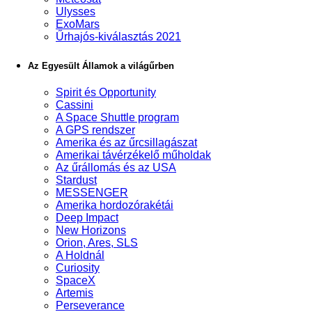
Ulysses
ExoMars
Űrhajós-kiválasztás 2021
Az Egyesült Államok a világűrben
Spirit és Opportunity
Cassini
A Space Shuttle program
A GPS rendszer
Amerika és az űrcsillagászat
Amerikai távérzékelő műholdak
Az űrállomás és az USA
Stardust
MESSENGER
Amerika hordozórakétái
Deep Impact
New Horizons
Orion, Ares, SLS
A Holdnál
Curiosity
SpaceX
Artemis
Perseverance