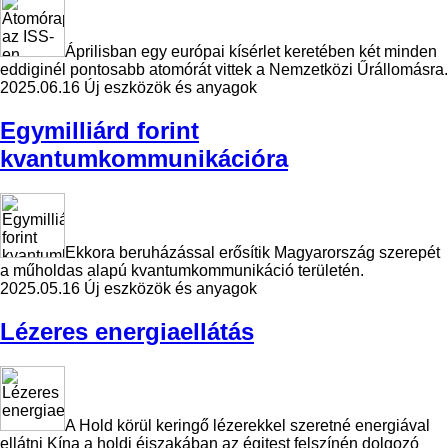
Áprilisban egy európai kísérlet keretében két minden
eddiginél pontosabb atomórát vittek a Nemzetközi Űrállomásra.
2025.06.16
Új eszközök és anyagok
Egymilliárd forint
kvantumkommunikációra
Ekkora beruházással erősítik Magyarország szerepét
a műholdas alapú kvantumkommunikáció területén.
2025.05.16
Új eszközök és anyagok
Lézeres energiaellátás
A Hold körül keringő lézerekkel szeretné energiával
ellátni Kína a holdi éjszakában az égitest felszínén dolgozó