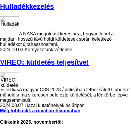
Hulladékkezelés
A NASA megoldást keres arra, hogyan lehet a
majdani hosszú távú holdi küldetések során keletkező
hulladékot újrahasznosítani.
2024.10.03
Környezetünk védelme
VIREO: küldetés teljesítve!
A magyar C3S 2023 áprilisában felbocsátott CubeSat
műholdja ma sikeresen befejezte küldetését, a légkörbe lépve
megsemmisült.
2024.08.07
Hazai kutatóhelyek és űripar
Még több cikk a rovat archívumában
Cikkeink 2025. novembertől: