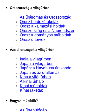
Oroszország a világűrben
Az űrállomás és Oroszország
Orosz hordozórakéták
Orosz alkalmazási holdak
Oroszország és a Naprendszer
Orosz tudományos műholdak
Orosz űrtervek
Ázsiai országok a világűrben
India a világűrben
Japán a világűrben
Japán: a Hayabusa űrszonda
Japán és az űrállomás
Kína a világűrben
A kínai űrhajó
Kínai műholdak
Kínai rakéták
Hogyan működik?
Az űrrepülőgép