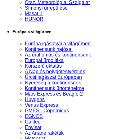
Orsz. Meteorológiai Szolgálat
Simonyi űrrepülése
Masat-1
HUNOR
Európa a világűrben
Európa igáslovai a világűrben
Kontinensünk hajósai
Az űrállomás és kontinensünk
Európai űrpolitika
Korszerű oktatás
A Nap és bolygótestvéreink
Űrcsillagászat Európában
Nyereség a kontinensnek
Kontinensünk űrtörténelme
Mars Express és Beagle-2
Huygens
Venus Express
GMES - Copernicus
EGNOS
Galileo
Envisat
Az Ariane rakéták
Meteosat