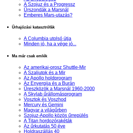
A Szojuz és a Progressz
Űrszondák a Marsnál
Emberes Mars-utazás?
Űrhajózási katasztrófák
A Columbia utolsó útja
Minden jó, ha a vége jó...
Ma már csak emlék
Az amerikai-orosz Shuttle-Mir
A Szaljutok és a Mir
Az Apollo holdprogram
Az Enyergija és a Burán
Űreszközök a Marsnál 1960-2000
A Skylab űrállomásprogram
Vosztok és Voszhod
Mercury és Gemini
Magyar a világűrben
Szojuz-Apollo közös űrrepülés
A Titan hordozórakéták
Az űrkutatás 50 éve
Holdraszállás 40