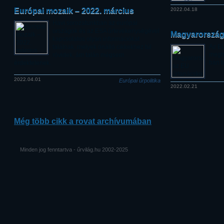
Európai mozaik – 2022. március
2022.04.18
Havi sorozatunkban az európai
országok és az ESA űrtevékenységével
Magyarország
kapcsolatos olyan információkat
Az EU
találnak, melyek önálló cikkekhez túl
meghí
rövidek, ám talán mégsem
ban ta
érdektelenek.
2022.04.01
Európai űrpolitika
2022.02.21
Még több cikk a rovat archívumában
Minden jog fenntartva - űrvilág.hu 2002-2025