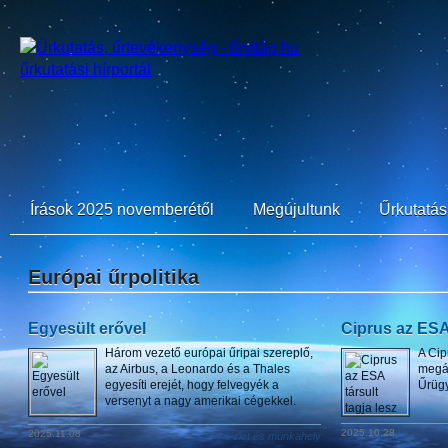
Írások 2025 novemberétől
Megújultunk
Űrkutatási
Európai űrpolitika
Egyesült erővel
Ciprus az ESA 
Három vezető európai űripai szereplő,
A Cip
az Airbus, a Leonardo és a Thales
megál
egyesíti erejét, hogy felvegyék a
Űrüg
versenyt a nagy amerikai cégekkel.
2025.10.28
2025.11.08
Üzlet és munkahely