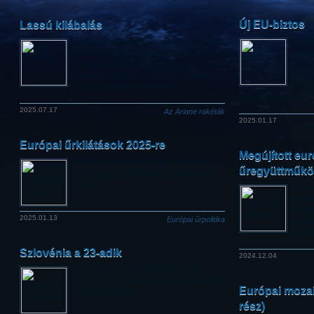
Új EU-biztos
Lassú kilábalás
Az új
A válság mélypontja, amikor az európai
űrtev
műholdakat az amerikai SpaceX
Euró
Falcon-9 rakétája állítja pályára – az a
űrbiz
rakéta, amellyel az Ariane–6-nak kellett
beleé
volna felvennie a versenyt.
megalkotását.
2025.07.17
Az Ariane rakéták
2025.01.17
Európai űrkilátások 2025-re
Megújított eu
Kicsit csökkenő költségvetéssel kezdi
űregyüttműk
ezt az évet az Európai Űrügynökség
(ESA).
Nove
japán
európ
2025.01.13
Európai űrpolitika
szent
űrkut
Szlovénia a 23-adik
2024.12.04
Délnyugati szomszédunk lesz az
Európai Űrügynökség (ESA) következő
Európai mozai
teljes jogú tagja.
rész)