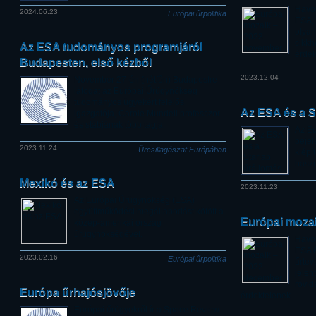
Havon
2024.06.23
Európai űrpolitika
ESA, 
olyan
cikkh
Az ESA tudományos programjáról
érdek
Budapesten, első kézből
2023.12.04
November 27-én (hétfőn) Budapestre
látogat az Európai Űrügynökség
tudományos ügyekért felelős
Az ESA és a S
igazgatója, Carole Mundell professzor
és stábjának több tagja.
Az Eu
bejel
2023.11.24
Űrcsillagászat Európában
kiépí
haszn
Mexikó és az ESA
2023.11.23
Az Európai Űrügynökség (ESA)
együttműködési megállapodást kötött a
Európai mozai
közép-amerikai ország
űrügynökségével.
Havon
ESA é
2023.02.16
Európai űrpolitika
űrtev
jelen
rövid
Európa űrhajósjövője
érdektelenek.
Európai űrügyekről ír a Space Review