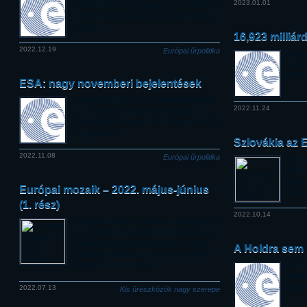
2023.01.01
portál. Jeff Foust cikke a végén érdekes
fordulatot vesz: valaki a surranópályán
előzhet.
16,923 milliár
2022.12.19
Európai űrpolitika
Ennyi
vág n
(ESA)
ESA: nagy novemberi bejelentések
A miniszteri tanácsülés eredményei és
2022.11.24
az új űrhajós osztály névsorának
közzététele is szerepel a november 23-i
programban.
Szlovákia az E
2022.11.08
Európai űrpolitika
Az eg
szoms
Űrügy
Európai mozaik – 2022. május-június
tagál
(1. rész)
2022.10.14
Sorozatunkban az európai országok és
az ESA űrtevékenységével kapcsolatos
olyan információkat találnak, melyek
A Holdra sem
önálló cikkekhez túl rövidek, ám talán
mégsem érdektelenek.
Az ES
kutat
együt
2022.07.13
Kis űreszközök nagy szerepe