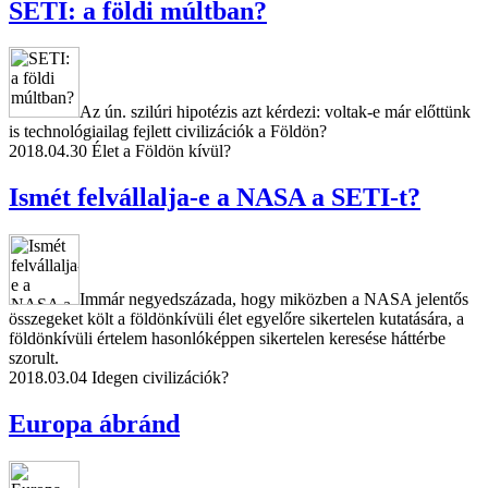
SETI: a földi múltban?
Az ún. szilúri hipotézis azt kérdezi: voltak-e már előttünk
is technológiailag fejlett civilizációk a Földön?
2018.04.30
Élet a Földön kívül?
Ismét felvállalja-e a NASA a SETI-t?
Immár negyedszázada, hogy miközben a NASA jelentős
összegeket költ a földönkívüli élet egyelőre sikertelen kutatására, a
földönkívüli értelem hasonlóképpen sikertelen keresése háttérbe
szorult.
2018.03.04
Idegen civilizációk?
Europa ábránd