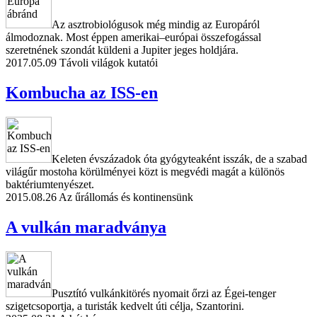
Az asztrobiológusok még mindig az Europáról
álmodoznak. Most éppen amerikai–európai összefogással
szeretnének szondát küldeni a Jupiter jeges holdjára.
2017.05.09
Távoli világok kutatói
Kombucha az ISS-en
Keleten évszázadok óta gyógyteaként isszák, de a szabad
világűr mostoha körülményei közt is megvédi magát a különös
baktériumtenyészet.
2015.08.26
Az űrállomás és kontinensünk
A vulkán maradványa
Pusztító vulkánkitörés nyomait őrzi az Égei-tenger
szigetcsoportja, a turisták kedvelt úti célja, Szantorini.