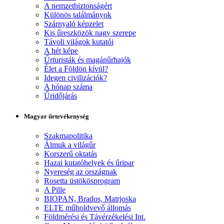
A nemzetbiztonságért
Különös találmányok
Szárnyaló képzelet
Kis űreszközök nagy szerepe
Távoli világok kutatói
A hét képe
Űrturisták és magánűrhajók
Élet a Földön kívül?
Idegen civilizációk?
A hónap száma
Űridőjárás
Magyar űrtevékenység
Szakmapolitika
Álmuk a világűr
Korszerű oktatás
Hazai kutatóhelyek és űripar
Nyereség az országnak
Rosetta üstökösprogram
A Pille
BIOPAN, Brados, Matrjoska
ELTE műholdvevő állomás
Földmérési és Távérzékelési Int.