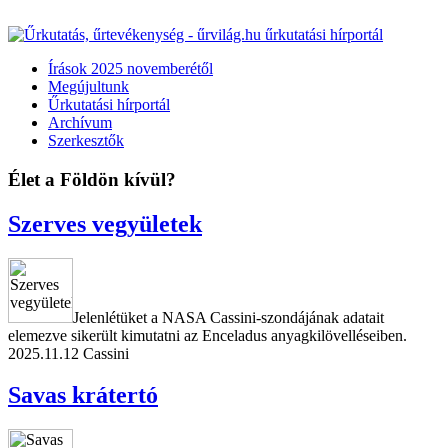
Írások 2025 novemberétől
Megújultunk
Űrkutatási hírportál
Archívum
Szerkesztők
Élet a Földön kívül?
Szerves vegyületek
Jelenlétüket a NASA Cassini-szondájának adatait
elemezve sikerült kimutatni az Enceladus anyagkilövelléseiben.
2025.11.12
Cassini
Savas krátertó