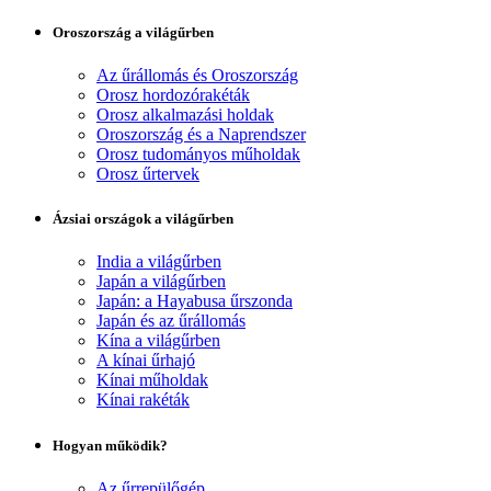
Oroszország a világűrben
Az űrállomás és Oroszország
Orosz hordozórakéták
Orosz alkalmazási holdak
Oroszország és a Naprendszer
Orosz tudományos műholdak
Orosz űrtervek
Ázsiai országok a világűrben
India a világűrben
Japán a világűrben
Japán: a Hayabusa űrszonda
Japán és az űrállomás
Kína a világűrben
A kínai űrhajó
Kínai műholdak
Kínai rakéták
Hogyan működik?
Az űrrepülőgép