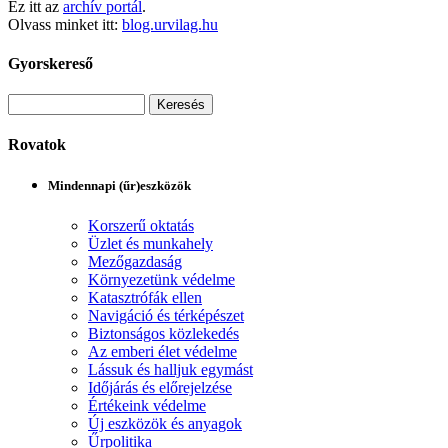
Ez itt az
archív portál
.
Olvass minket itt:
blog.urvilag.hu
Gyorskereső
Rovatok
Mindennapi (űr)eszközök
Korszerű oktatás
Üzlet és munkahely
Mezőgazdaság
Környezetünk védelme
Katasztrófák ellen
Navigáció és térképészet
Biztonságos közlekedés
Az emberi élet védelme
Lássuk és halljuk egymást
Időjárás és előrejelzése
Értékeink védelme
Új eszközök és anyagok
Űrpolitika