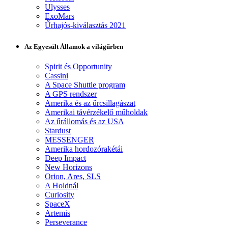
Ulysses
ExoMars
Űrhajós-kiválasztás 2021
Az Egyesült Államok a világűrben
Spirit és Opportunity
Cassini
A Space Shuttle program
A GPS rendszer
Amerika és az űrcsillagászat
Amerikai távérzékelő műholdak
Az űrállomás és az USA
Stardust
MESSENGER
Amerika hordozórakétái
Deep Impact
New Horizons
Orion, Ares, SLS
A Holdnál
Curiosity
SpaceX
Artemis
Perseverance