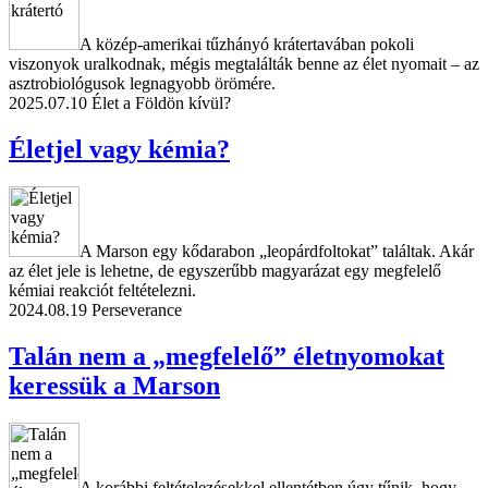
A közép-amerikai tűzhányó krátertavában pokoli
viszonyok uralkodnak, mégis megtalálták benne az élet nyomait – az
asztrobiológusok legnagyobb örömére.
2025.07.10
Élet a Földön kívül?
Életjel vagy kémia?
A Marson egy kődarabon „leopárdfoltokat” találtak. Akár
az élet jele is lehetne, de egyszerűbb magyarázat egy megfelelő
kémiai reakciót feltételezni.
2024.08.19
Perseverance
Talán nem a „megfelelő” életnyomokat
keressük a Marson
A korábbi feltételezésekkel ellentétben úgy tűnik, hogy