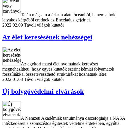
Talán mégsem a felszín alatti óceánból, hanem a hold
latyakos kérgéből erednek az Enceladus gejzírjei.
2022.02.09
Távoli világok kutatói
Az élet keresésének nehézségei
Az egykori marsi élet nyomainak keresését
megnehezítheti, hogy egyes kutatók szerint kémiai folyamatok
fosszíliákkal összetéveszthető struktúrákat hozhatnak létre.
2022.01.03
Távoli világok kutatói
Új bolygóvédelmi elvárások
A Nemzeti Akadémiák tanulmánya összefoglalja a NASA
intézkedéseit a szomszédos égitestek védelme érdekében, egyúttal