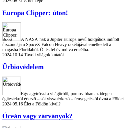
2025.08.31
A hét képe
Europa Clipper: úton!
A NASA-nak a Jupiter Europa nevű holdjához indított
űrszondája a SpaceX Falcon Heavy rakétájával emelkedett a
magasba Floridából. Öt és fél év múlva ér célba.
2024.10.14
Távoli világok kutatói
Űrbiovédelem
Egy agytröszt a világűrből, pontosabban az idegen
égitestekről érkező – sőt visszaérkező – fenyegetéstől óvná a Földet.
2024.05.16
Élet a Földön kívül?
Óceán vagy zárványok?