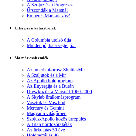
A Szojuz és a Progressz
Űrszondák a Marsnál
Emberes Mars-utazás?
Űrhajózási katasztrófák
A Columbia utolsó útja
Minden jó, ha a vége jó...
Ma már csak emlék
Az amerikai-orosz Shuttle-Mir
A Szaljutok és a Mir
Az Apollo holdprogram
Az Enyergija és a Burán
Űreszközök a Marsnál 1960-2000
A Skylab űrállomásprogram
Vosztok és Voszhod
Mercury és Gemini
Magyar a világűrben
Szojuz-Apollo közös űrrepülés
A Titan hordozórakéták
Az űrkutatás 50 éve
Holdraszállás 40