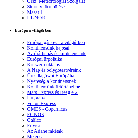
Orsz. Meteorológiai Szolgálat
Simonyi űrrepülése
Masat-1
HUNOR
Európa a világűrben
Európa igáslovai a világűrben
Kontinensünk hajósai
Az űrállomás és kontinensünk
Európai űrpolitika
Korszerű oktatás
A Nap és bolygótestvéreink
Űrcsillagászat Európában
Nyereség a kontinensnek
Kontinensünk űrtörténelme
Mars Express és Beagle-2
Huygens
Venus Express
GMES - Copernicus
EGNOS
Galileo
Envisat
Az Ariane rakéták
Meteosat