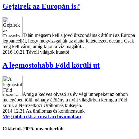
Gejzírek az Europán is?
Talán mégsem kell a jövő űrszondáinak átfúrni az Europa
jégpáncélját, hogy megvizsgálják az alatta feltételezett óceánt. Csak
meg kell várni, amíg kijön a víz magától…
2016.10.21
Távoli világok kutatói
A legmostohább Föld körüli út
Amíg a kedves olvasó az év végi ünnepeket az otthon
melegében tölti, náhány élőlény a nyílt világűrben kering a Föld
körül, a Nemzetközi Űrállomás külsején.
2014.12.31
Az űrállomás és kontinensünk
Még több cikk a rovat archívumában
Cikkeink 2025. novembertől: