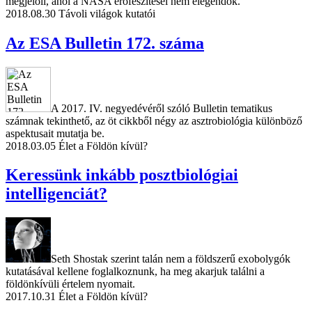
megjelöli, ahol a NASA erőfeszítései nem elegendők.
2018.08.30
Távoli világok kutatói
Az ESA Bulletin 172. száma
A 2017. IV. negyedévéről szóló Bulletin tematikus
számnak tekinthető, az öt cikkből négy az asztrobiológia különböző
aspektusait mutatja be.
2018.03.05
Élet a Földön kívül?
Keressünk inkább posztbiológiai
intelligenciát?
Seth Shostak szerint talán nem a földszerű exobolygók
kutatásával kellene foglalkoznunk, ha meg akarjuk találni a
földönkívüli értelem nyomait.
2017.10.31
Élet a Földön kívül?