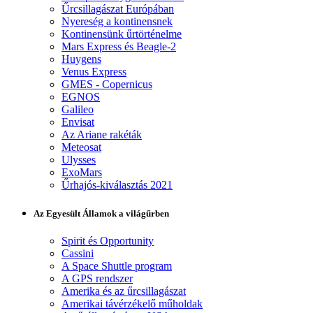
Űrcsillagászat Európában
Nyereség a kontinensnek
Kontinensünk űrtörténelme
Mars Express és Beagle-2
Huygens
Venus Express
GMES - Copernicus
EGNOS
Galileo
Envisat
Az Ariane rakéták
Meteosat
Ulysses
ExoMars
Űrhajós-kiválasztás 2021
Az Egyesült Államok a világűrben
Spirit és Opportunity
Cassini
A Space Shuttle program
A GPS rendszer
Amerika és az űrcsillagászat
Amerikai távérzékelő műholdak