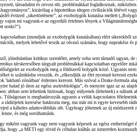
yezeti, társadalmi és orvosi stb. problémákkal foglalkoznak, miközben
„hagyományos”, kizárólag a hipotetikus idegen civilizációk létével va
él évtized „sikertörténete”, az exobolygók kutatása mellett („Bolygót a
ogy vajon mi vagyunk-e az egyedüli értelmes lények a Világmindenségbe
t senki?”).
al kapcsolatban (mondjuk az exobolygók kutatásában) elért sikerekből 
ormációk, melyek lehetővé teszik az olvasó számára, hogy naprakész és
mző, jóindulatúan kritikus szemlélet, amely soha sem támadó ugyan, de mi
mikus társkereső
ben tárgyalt problémákkal kapcsolatban egyelőre inká
enlőségjelet az exobolygók meg a földszerű bolygók közé. Ugyanis nem
péket is számításba vesszük, és „elkezdjük az élet nyomait keresni ezeke
agok 'lakható zónáiban' érdemes keresni. Más szóval a Drake-formula ala
 halad jó úton az egész asztrobiológia”, és menyire igaz az az alapfelt
pen: abban sem lehetünk biztosak, hogy milyenek (lehetnek) a nálunk ak
úlságosan is meghatározzák ugyanis a velük kapcsolatos félelmeinket é
 a rádiójelek keresése határozta meg, ma már mi is egyre kevesebb rádi
ed a kábeles adattovábbítás stb. Úgyhogy jöhetnek az új módszerek meg
 lenne, és még sorolhatnánk.
ogy miként vagyunk vagy nem vagyunk képesek az egész emberiséget ér
dja, hogy „a METI egy rövid és céltalan kiáltás az ismeretlen kozmoszb