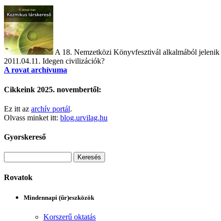
A 18. Nemzetközi Könyvfesztivál alkalmából jelenik
2011.04.11.
Idegen civilizációk?
A rovat archívuma
Cikkeink 2025. novembertől:
Ez itt az
archív portál
.
Olvass minket itt:
blog.urvilag.hu
Gyorskereső
Rovatok
Mindennapi (űr)eszközök
Korszerű oktatás