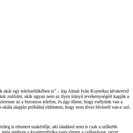
ek akár egy telefonfülkében is” – írja Almár Iván
Kozmikus társkereső
nk zsúfolni, akik ugyan nem az ilyen irányú tevékenységért kapják a
csörrenne az a bizonyos telefon, és úgy tűnne, hogy esélyünk van a
o-skála alapján próbálná eldönteni, hogy nem téves hívásról van-e szó.
ileg is elismert szakértője, aki ráadásul nem is csak a szűkebb
, mint amilyen a kvantumfizika vagy éppen a csillagászat, egyre