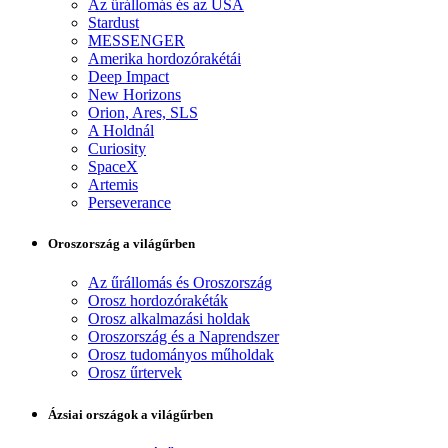
Az űrállomás és az USA
Stardust
MESSENGER
Amerika hordozórakétái
Deep Impact
New Horizons
Orion, Ares, SLS
A Holdnál
Curiosity
SpaceX
Artemis
Perseverance
Oroszország a világűrben
Az űrállomás és Oroszország
Orosz hordozórakéták
Orosz alkalmazási holdak
Oroszország és a Naprendszer
Orosz tudományos műholdak
Orosz űrtervek
Ázsiai országok a világűrben