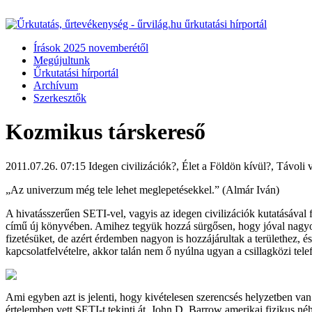
Írások 2025 novemberétől
Megújultunk
Űrkutatási hírportál
Archívum
Szerkesztők
Kozmikus társkereső
2011.07.26. 07:15
Idegen civilizációk?, Élet a Földön kívül?, Távoli 
„Az univerzum még tele lehet meglepetésekkel.” (Almár Iván)
A hivatásszerűen SETI-vel, vagyis az idegen civilizációk kutatásával f
című új könyvében. Amihez tegyük hozzá sürgősen, hogy jóval nagyob
fizetésüket, de azért érdemben nagyon is hozzájárultak a területhez, 
kapcsolatfelvételre, akkor talán nem ő nyúlna ugyan a csillagközi tel
Ami egyben azt is jelenti, hogy kivételesen szerencsés helyzetben va
értelemben vett SETI-t tekinti át. John D. Barrow amerikai fizikus né