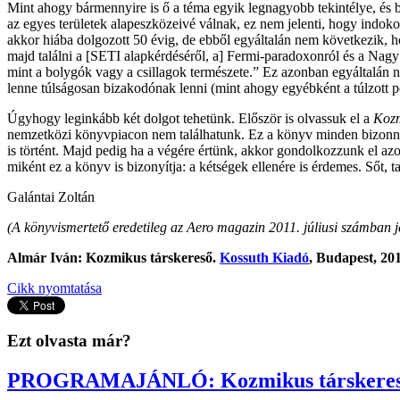
Mint ahogy bármennyire is ő a téma egyik legnagyobb tekintélye, és 
az egyes területek alapeszközeivé válnak, ez nem jelenti, hogy indoko
akkor hiába dolgozott 50 évig, de ebből egyáltalán nem következik, h
majd találni a [SETI alapkérdéséről, a] Fermi-paradoxonról és a Nagy 
mint a bolygók vagy a csillagok természete.” Ez azonban egyáltalán n
lenne túlságosan bizakodónak lenni (mint ahogy egyébként a túlzott 
Úgyhogy leginkább két dolgot tehetünk. Először is olvassuk el a
Kozm
nemzetközi könyvpiacon nem találhatunk. Ez a könyv minden bizonny
is történt. Majd pedig ha a végére értünk, akkor gondolkozzunk el a
miként ez a könyv is bizonyítja: a kétségek ellenére is érdemes. Sőt, 
Galántai Zoltán
(A könyvismertető eredetileg az Aero magazin 2011. júliusi számban j
Almár Iván: Kozmikus társkereső.
Kossuth Kiadó
, Budapest, 201
Cikk nyomtatása
Ezt olvasta már?
PROGRAMAJÁNLÓ: Kozmikus társkereső