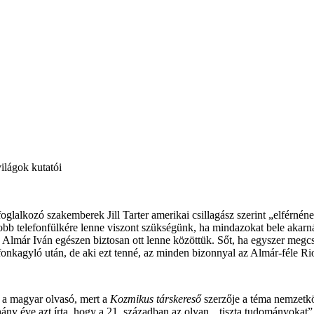
világok kutatói
oglalkozó szakemberek Jill Tarter amerikai csillagász szerint „elférnén
b telefonfülkére lenne viszont szükségünk, ha mindazokat bele akarná
és Almár Iván egészen biztosan ott lenne közöttük. Sőt, ha egyszer meg
efonkagyló után, de aki ezt tenné, az minden bizonnyal az Almár-féle Ri
n a magyar olvasó, mert a
Kozmikus társkereső
szerzője a téma nemzetköz
hány éve azt írta, hogy a 21. században az olyan, „tiszta tudományokat”