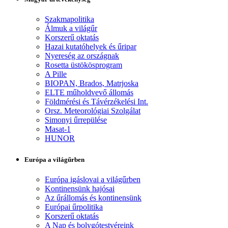
Szakmapolitika
Álmuk a világűr
Korszerű oktatás
Hazai kutatóhelyek és űripar
Nyereség az országnak
Rosetta üstökösprogram
A Pille
BIOPAN, Brados, Matrjoska
ELTE műholdvevő állomás
Földmérési és Távérzékelési Int.
Orsz. Meteorológiai Szolgálat
Simonyi űrrepülése
Masat-1
HUNOR
Európa a világűrben
Európa igáslovai a világűrben
Kontinensünk hajósai
Az űrállomás és kontinensünk
Európai űrpolitika
Korszerű oktatás
A Nap és bolygótestvéreink