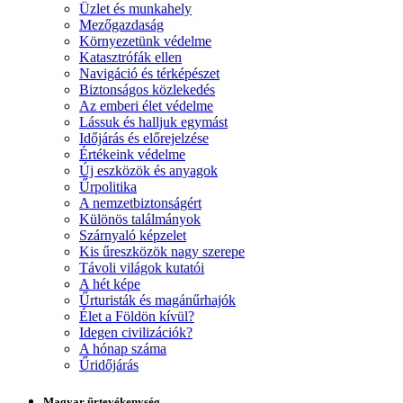
Üzlet és munkahely
Mezőgazdaság
Környezetünk védelme
Katasztrófák ellen
Navigáció és térképészet
Biztonságos közlekedés
Az emberi élet védelme
Lássuk és halljuk egymást
Időjárás és előrejelzése
Értékeink védelme
Új eszközök és anyagok
Űrpolitika
A nemzetbiztonságért
Különös találmányok
Szárnyaló képzelet
Kis űreszközök nagy szerepe
Távoli világok kutatói
A hét képe
Űrturisták és magánűrhajók
Élet a Földön kívül?
Idegen civilizációk?
A hónap száma
Űridőjárás
Magyar űrtevékenység