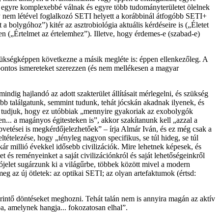
 egyre komplexebbé válnak és egyre több tudományterületet ölelnek
gy nem létével foglalkozó SETI helyett a korábbinál átfogóbb SETI+
 bolygóhoz”) kitér az asztrobiológia aktuális kérdéseire is („Életet
n („Értelmet az értelemhez”). Illetve, hogy érdemes-e (szabad-e)
szükségképpen következne a másik megléte is: éppen ellenkezőleg. A
 pontos ismereteket szerezzen (és nem mellékesen a magyar
ndig hajlandó az adott szakterület állításait mérlegelni, és szükség
bb találgatunk, semmint tudunk, tehát jócskán akadnak ilyenek, és
 tudjuk, hogy ez utóbbiak „mennyire gyakoriak az exobolygók
n... a magányos égitesteken is”, akkor szakítanunk kell „azzal a
pvetései is megkérdőjelezhetőek” – írja Almár Iván, és ez még csak a
ételezése, hogy „tényleg nagyon specifikus, se túl hideg, se túl
ár millió évekkel idősebb civilizációk. Mire lehetnek képesek, és
s reményeinket a saját civilizációnkról és saját lehetőségeinkről
ójelet sugárzunk ki a világűrbe, többek között mivel a modern
 az új ötletek: az optikai SETI; az olyan artefaktumok (értsd:
intő döntéseket meghozni. Tehát talán nem is annyira magán az aktív
a, amelynek hangja... fokozatosan elhal”.