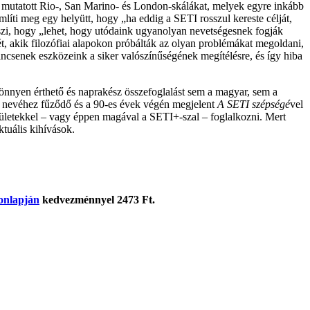
s mutatott Rio-, San Marino- és London-skálákat, melyek egyre inkább
líti meg egy helyütt, hogy „ha eddig a SETI rosszul kereste célját,
eszi, hogy „lehet, hogy utódaink ugyanolyan nevetségesnek fogják
ét, akik filozófiai alapokon próbálták az olyan problémákat megoldani,
ncsenek eszközeink a siker valószínűségének megítélésre, és így hiba
 könnyen érthető és naprakész összefoglalást sem a magyar, sem a
n nevéhez fűződő és a 90-es évek végén megjelent
A SETI szépségé
vel
rületekkel – vagy éppen magával a SETI+-szal – foglalkozni. Mert
ktuális kihívások.
onlapján
kedvezménnyel 2473 Ft.