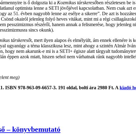
bármennyire is ő dolgozta ki a
Kozmikus társkereső
ben részletesen be i
latlanul optimista lenne a SETI jövőjével kapcsolatban. Nem csak azt em
ogy az 51. évben nagyobb lenne az esélye a sikerre”. De azt is hozzát
Csönd okairól jelenleg folyó heves vitákat, mint mi a régi csillagászok
em pesszimizmus részéről, hanem annak a felismerése, hogy jelenleg ni
pesszimizmusra sincs okunk).
ikus társkereső
t, mert ilyen alapos és elmélyült, ám ennek ellenére is
al ugyanúgy a téma klasszikusa lesz, mint ahogy a szintén Almár Ivá
zon, hogy nem akarunk-e mi is a SETI+ égisze alatt tárgyalt tudományte
talán éppen azok miatt, hiszen sehol nem várhatnak ránk nagyobb intelle
elent meg)
1. ISBN 978-963-09-6657-3. 191 oldal, bolti ára 2980 Ft. A
kiadó h
 – könyvbemutató