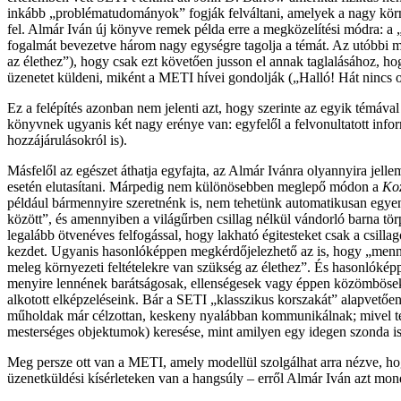
inkább „problématudományok” fogják felváltani, amelyek a nagy körn
fel. Almár Iván új könyve remek példa erre a megközelítési módra: a 
fogalmát bevezetve három nagy egységre tagolja a témát. Az utóbbi másf
az élethez”), hogy csak ezt követően jusson el annak taglalásához, h
üzenetet küldeni, miként a METI hívei gondolják („Halló! Hát nincs ot
Ez a felépítés azonban nem jelenti azt, hogy szerinte az egyik témáv
könyvnek ugyanis két nagy erénye van: egyfelől a felvonultatott inf
hozzájárulásokról is).
Másfelől az egészet áthatja egyfajta, az Almár Ivánra olyannyira jelle
esetén elutasítani. Márpedig nem különösebben meglepő módon a
Koz
például bármennyire szeretnénk is, nem tehetünk automatikusan egy
között”, és amennyiben a világűrben csillag nélkül vándorló barna tör
legalább ötvenéves felfogással, hogy lakható égitesteket csak a csill
kezdet. Ugyanis hasonlóképpen megkérdőjelezhető az is, hogy „mennyire
meleg környezeti feltételekre van szükség az élethez”. És hasonlókép
menyire lennének barátságosak, ellenségesek vagy éppen közömbösek. T
alkotott elképzeléseink. Bár a SETI „klasszikus korszakát” alapvetően
műholdak már célzottan, keskeny nyalábban kommunikálnak; mivel terj
mesterséges objektumok) keresése, mint amilyen egy idegen szonda is
Meg persze ott van a METI, amely modellül szolgálhat arra nézve, h
üzenetküldési kísérleteken van a hangsúly – erről Almár Iván azt mon