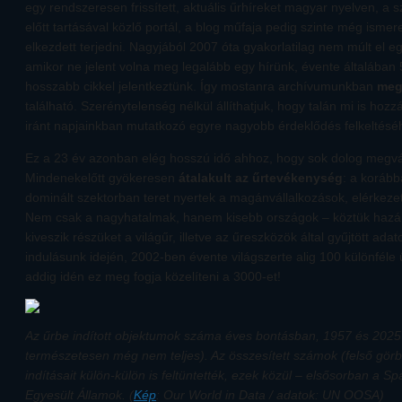
egy rendszeresen frissített, aktuális űrhíreket magyar nyelven, 
előtt tartásával közlő portál, a blog műfaja pedig szinte még ismer
elkezdett terjedni. Nagyjából 2007 óta gyakorlatilag nem múlt el e
amikor ne jelent volna meg legalább egy hírünk, évente általában 
hosszabb cikkel jelentkeztünk. Így mostanra archívumunkban
megk
található. Szerénytelenség nélkül állíthatjuk, hogy talán mi is hoz
iránt napjainkban mutatkozó egyre nagyobb érdeklődés felkeltés
Ez a 23 év azonban elég hosszú idő ahhoz, hogy sok dolog megvál
Mindenekelőtt gyökeresen
átalakult az űrtevékenység
: a korább
dominált szektorban teret nyertek a magánvállalkozások, elérkeze
Nem csak a nagyhatalmak, hanem kisebb országok – köztük hazá
kiveszik részüket a világűr, illetve az űreszközök által gyűjtött ad
indulásunk idején, 2002-ben évente világszerte alig 100 különféle 
addig idén ez meg fogja közelíteni a 3000-et!
Az űrbe indított objektumok száma éves bontásban, 1957 és 2025 k
természetesen még nem teljes). Az összesített számok (felső görb
indításait külön-külön is feltüntették, ezek közül – elsősorban a 
Egyesült Államok. (
Kép
: Our World in Data / adatok: UN OOSA)