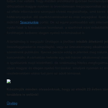
tudjuk már vállalni, hogy minden űrindításról gyorsan beszámoljun
időszakban magyar nyelven is örvendetesen megszaporodtak az ol
az efféle információra szomjazó olvasó megtalálhatja, amit keres: 
háttéranyagokat, élő startközvetítéseket és más anyagokat. Ilyen 
működő
Spacejunkie
portál. De az egyre pontosabbá váló interne
nyelvi falak is fokozatosan leomlanak, a starthírek iránt érdeklőd
fordíthatják kedvenc idegen nyelvű hírforrásaikat is.
A tartalmilag is megújuló Űrvilágon a jövőben
inkább áttekintő je
összefüggéseket is megvilágító, vagy az űrtevékenység alkalmaz
szeretnénk publikálni. Ilyenek persze eddig is jelentek meg nálun
koncentrálni. A várhatóan hetente egy-két-három alkalommal olva
is igyekszünk majd közérthető, de szakmailag hiteles megfogalma
olyan magyar és idegen nyelvű forrásokat, amelyek nyomán az é
részletesebben utána tud járni az adott témának.
Köszönjük minden olvasónknak, hogy az elmúlt 23 évben tám
továbbra is velünk!
Ûrvilág