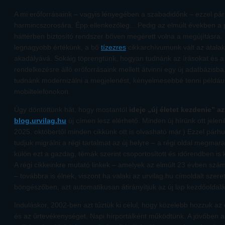
A mi erőforrásaink – vagyis lényegében a szabadidőnk – ezzel p
harmincszorosára. Épp ellenkezőleg... Pedig az elmúlt években a
háttérben biztosító rendszer bőven megérett volna a megújításra
legnagyobb értékünk, a bő
tízezres
cikkarchívumunk vált az átala
akadályává. Sokáig töprengtünk, hogyan tudnánk az írásokat és 
rendelkezésre álló erőforrásaink mellett átvinni egy új adatbázisb
tudnánk modernizálni a megjelenést, kényelmesebbé tenni például
mobiltelefonokon.
Úgy döntöttünk hát, hogy mostantól
ideje „új életet kezdenie” a
blog.urvilag.hu
új címen lesz elérhető. Minden új hírünk ott jel
2025. októbertől minden cikkünk ott is olvasható már.) Ezzel p
tudjuk migrálni a régi tartalmat az új helyre – a régi oldal megma
külön ezt a gazdag, témák szerint csoportosított és időrendben is
A régi cikkeinkre mutató linkek – amelyek az elmúlt 23 évben szá
– továbbra is élnek, viszont ha valaki az urvilag.hu címoldalt szer
böngészőben, azt automatikusan átirányítjuk az új lap kezdőoldalá
Induláskor, 2002-ben azt tűztük ki célul, hogy közelebb hozzuk a
és az űrtevékenységet. Napi hírportálként működtünk. A jövőben 