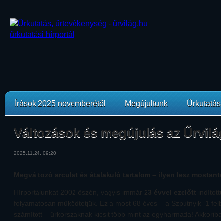
Írások 2025 novemberétől
Megújultunk
Űrkutatási
Változások és megújulás az Űrvilá
2025.11.24. 09:20
Megváltozó arculat és átalakuló tartalom – ilyen lesz mostantó
Hírportálunkat 2002 őszén, vagyis immár
23 évvel ezelőtt
indított
folyamatosan működtetjük. Ez a most 68 éves – a Szputnyik–1 fel
számított – űrkorszaknak kicsit több mint az egyharmada! Akkorib