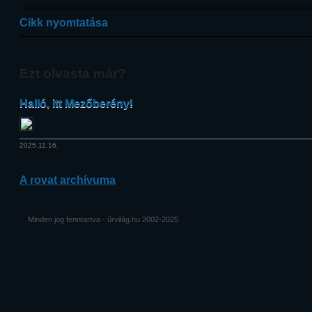
Cikk nyomtatása
Ezt olvasta már?
Halló, itt Mezőberény!
Megszületett hazánkban az első angol nyelvű ISS–iskola kapcsolat.
2025.11.16.
A rovat archívuma
Minden jog fenntartva - űrvilág.hu 2002-2025