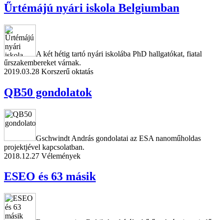
Űrtémájú nyári iskola Belgiumban
A két hétig tartó nyári iskolába PhD hallgatókat, fiatal
űrszakembereket várnak.
2019.03.28
Korszerű oktatás
QB50 gondolatok
Gschwindt András gondolatai az ESA nanoműholdas
projektjével kapcsolatban.
2018.12.27
Vélemények
ESEO és 63 másik