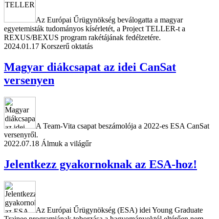
Az Európai Űrügynökség beválogatta a magyar
egyetemisták tudományos kísérletét, a Project TELLER-t a
REXUS/BEXUS program rakétájának fedélzetére.
2024.01.17
Korszerű oktatás
Magyar diákcsapat az idei CanSat
versenyen
A Team-Vita csapat beszámolója a 2022-es ESA CanSat
versenyről.
2022.07.18
Álmuk a világűr
Jelentkezz gyakornoknak az ESA-hoz!
Az Európai Űrügynökség (ESA) idei Young Graduate
Trainee programjának toborzása a hagyományoktól eltérően nem