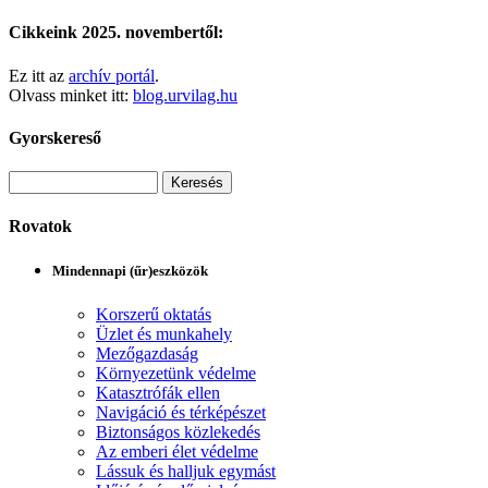
Cikkeink 2025. novembertől:
Ez itt az
archív portál
.
Olvass minket itt:
blog.urvilag.hu
Gyorskereső
Rovatok
Mindennapi (űr)eszközök
Korszerű oktatás
Üzlet és munkahely
Mezőgazdaság
Környezetünk védelme
Katasztrófák ellen
Navigáció és térképészet
Biztonságos közlekedés
Az emberi élet védelme
Lássuk és halljuk egymást