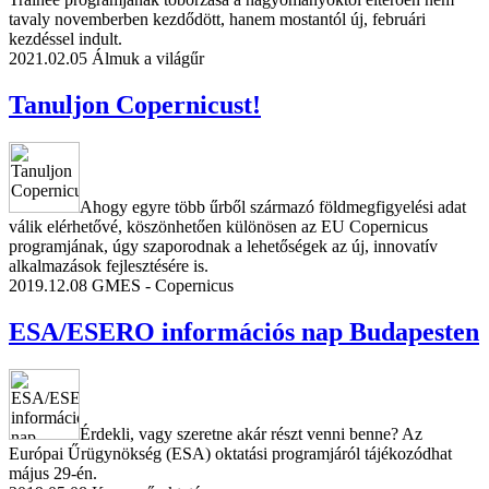
tavaly novemberben kezdődött, hanem mostantól új, februári
kezdéssel indult.
2021.02.05
Álmuk a világűr
Tanuljon Copernicust!
Ahogy egyre több űrből származó földmegfigyelési adat
válik elérhetővé, köszönhetően különösen az EU Copernicus
programjának, úgy szaporodnak a lehetőségek az új, innovatív
alkalmazások fejlesztésére is.
2019.12.08
GMES - Copernicus
ESA/ESERO információs nap Budapesten
Érdekli, vagy szeretne akár részt venni benne? Az
Európai Űrügynökség (ESA) oktatási programjáról tájékozódhat
május 29-én.