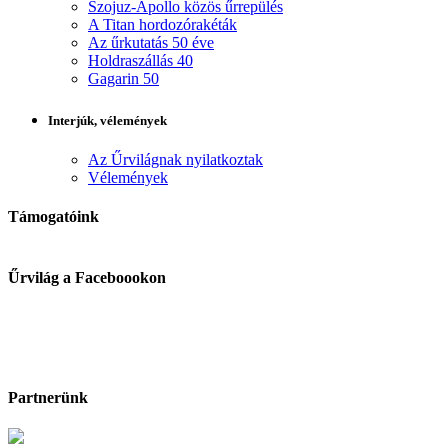
Szojuz-Apollo közös űrrepülés
A Titan hordozórakéták
Az űrkutatás 50 éve
Holdraszállás 40
Gagarin 50
Interjúk, vélemények
Az Űrvilágnak nyilatkoztak
Vélemények
Támogatóink
Űrvilág a Faceboookon
Partnerünk