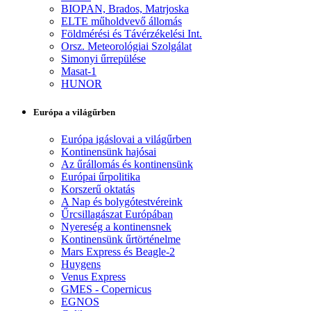
BIOPAN, Brados, Matrjoska
ELTE műholdvevő állomás
Földmérési és Távérzékelési Int.
Orsz. Meteorológiai Szolgálat
Simonyi űrrepülése
Masat-1
HUNOR
Európa a világűrben
Európa igáslovai a világűrben
Kontinensünk hajósai
Az űrállomás és kontinensünk
Európai űrpolitika
Korszerű oktatás
A Nap és bolygótestvéreink
Űrcsillagászat Európában
Nyereség a kontinensnek
Kontinensünk űrtörténelme
Mars Express és Beagle-2
Huygens
Venus Express
GMES - Copernicus
EGNOS