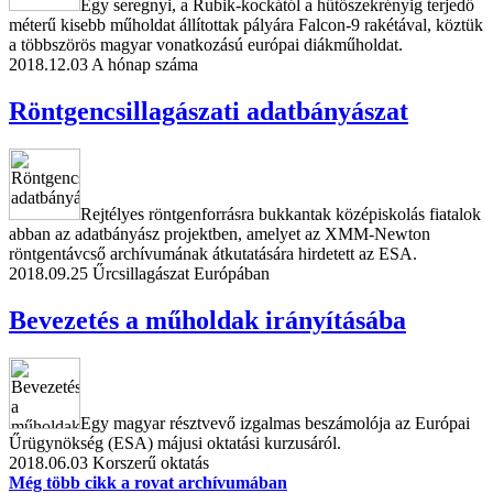
Egy seregnyi, a Rubik-kockától a hűtőszekrényig terjedő
méterű kisebb műholdat állítottak pályára Falcon-9 rakétával, köztük
a többszörös magyar vonatkozású európai diákműholdat.
2018.12.03
A hónap száma
Röntgencsillagászati adatbányászat
Rejtélyes röntgenforrásra bukkantak középiskolás fiatalok
abban az adatbányász projektben, amelyet az XMM-Newton
röntgentávcső archívumának átkutatására hirdetett az ESA.
2018.09.25
Űrcsillagászat Európában
Bevezetés a műholdak irányításába
Egy magyar résztvevő izgalmas beszámolója az Európai
Űrügynökség (ESA) májusi oktatási kurzusáról.
2018.06.03
Korszerű oktatás
Még több cikk a rovat archívumában