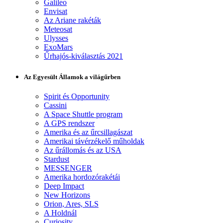
Galileo
Envisat
Az Ariane rakéták
Meteosat
Ulysses
ExoMars
Űrhajós-kiválasztás 2021
Az Egyesült Államok a világűrben
Spirit és Opportunity
Cassini
A Space Shuttle program
A GPS rendszer
Amerika és az űrcsillagászat
Amerikai távérzékelő műholdak
Az űrállomás és az USA
Stardust
MESSENGER
Amerika hordozórakétái
Deep Impact
New Horizons
Orion, Ares, SLS
A Holdnál
Curiosity