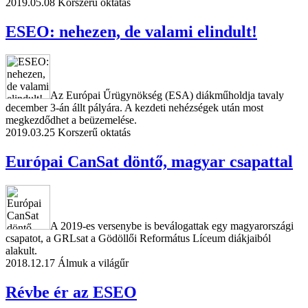
2019.05.08
Korszerű oktatás
ESEO: nehezen, de valami elindult!
Az Európai Űrügynökség (ESA) diákműholdja tavaly
december 3-án állt pályára. A kezdeti nehézségek után most
megkezdődhet a beüzemelése.
2019.03.25
Korszerű oktatás
Európai CanSat döntő, magyar csapattal
A 2019-es versenybe is beválogattak egy magyarországi
csapatot, a GRLsat a Gödöllői Református Líceum diákjaiból
alakult.
2018.12.17
Álmuk a világűr
Révbe ér az ESEO