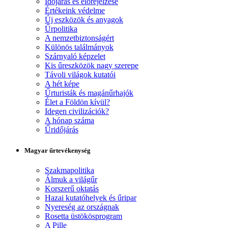
Időjárás és előrejelzése
Értékeink védelme
Új eszközök és anyagok
Űrpolitika
A nemzetbiztonságért
Különös találmányok
Szárnyaló képzelet
Kis űreszközök nagy szerepe
Távoli világok kutatói
A hét képe
Űrturisták és magánűrhajók
Élet a Földön kívül?
Idegen civilizációk?
A hónap száma
Űridőjárás
Magyar űrtevékenység
Szakmapolitika
Álmuk a világűr
Korszerű oktatás
Hazai kutatóhelyek és űripar
Nyereség az országnak
Rosetta üstökösprogram
A Pille