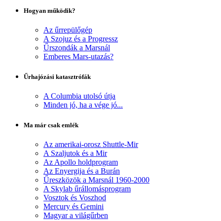
Hogyan működik?
Az űrrepülőgép
A Szojuz és a Progressz
Űrszondák a Marsnál
Emberes Mars-utazás?
Űrhajózási katasztrófák
A Columbia utolsó útja
Minden jó, ha a vége jó...
Ma már csak emlék
Az amerikai-orosz Shuttle-Mir
A Szaljutok és a Mir
Az Apollo holdprogram
Az Enyergija és a Burán
Űreszközök a Marsnál 1960-2000
A Skylab űrállomásprogram
Vosztok és Voszhod
Mercury és Gemini
Magyar a világűrben