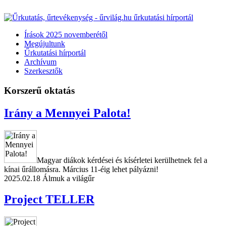
Írások 2025 novemberétől
Megújultunk
Űrkutatási hírportál
Archívum
Szerkesztők
Korszerű oktatás
Irány a Mennyei Palota!
Magyar diákok kérdései és kísérletei kerülhetnek fel a
kínai űrállomásra. Március 11-éig lehet pályázni!
2025.02.18
Álmuk a világűr
Project TELLER