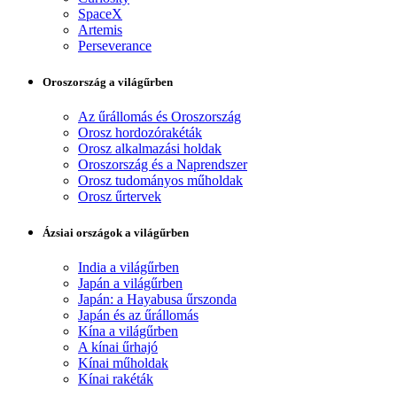
SpaceX
Artemis
Perseverance
Oroszország a világűrben
Az űrállomás és Oroszország
Orosz hordozórakéták
Orosz alkalmazási holdak
Oroszország és a Naprendszer
Orosz tudományos műholdak
Orosz űrtervek
Ázsiai országok a világűrben
India a világűrben
Japán a világűrben
Japán: a Hayabusa űrszonda
Japán és az űrállomás
Kína a világűrben
A kínai űrhajó
Kínai műholdak
Kínai rakéták