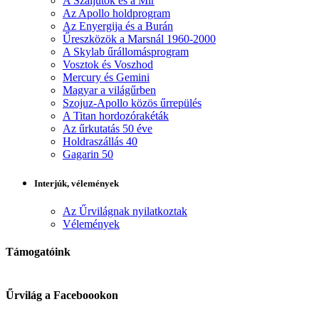
A Szaljutok és a Mir
Az Apollo holdprogram
Az Enyergija és a Burán
Űreszközök a Marsnál 1960-2000
A Skylab űrállomásprogram
Vosztok és Voszhod
Mercury és Gemini
Magyar a világűrben
Szojuz-Apollo közös űrrepülés
A Titan hordozórakéták
Az űrkutatás 50 éve
Holdraszállás 40
Gagarin 50
Interjúk, vélemények
Az Űrvilágnak nyilatkoztak
Vélemények
Támogatóink
Űrvilág a Faceboookon