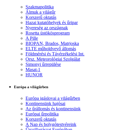
Szakmapolitika
Álmuk a világűr
Korszerű oktatás
Hazai kutatóhelyek és űripar
Nyereség az országnak
Rosetta üstökösprogram
A Pille
BIOPAN, Brados, Matrjoska
ELTE műholdvevő állomás
Földmérési és Távérzékelési Int.
Orsz. Meteorológiai Szolgálat
Simonyi űrrepülése
Masat-1
HUNOR
Európa a világűrben
Európa igáslovai a világűrben
Kontinensünk hajósai
Az űrállomás és kontinensünk
Európai űrpolitika
Korszerű oktatás
A Nap és bolygótestvéreink
Űrcsillagászat Európában