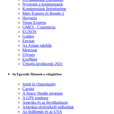
Nyereség a kontinensnek
Kontinensünk űrtörténelme
Mars Express és Beagle-2
Huygens
Venus Express
GMES - Copernicus
EGNOS
Galileo
Envisat
Az Ariane rakéták
Meteosat
Ulysses
ExoMars
Űrhajós-kiválasztás 2021
Az Egyesült Államok a világűrben
Spirit és Opportunity
Cassini
A Space Shuttle program
A GPS rendszer
Amerika és az űrcsillagászat
Amerikai távérzékelő műholdak
Az űrállomás és az USA