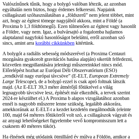
Valószínűnek tűnik, hogy a bolygó valóban létezik, az azonban
egyáltalán nem biztos, hogy érdemes felkeresni. Napjaink
csillagászati szóhasználatában a „földszerű” nem jelent többet, mint
azt, hogy az égitest tömege nagyjából akkora, mint a Földé (a
Proxima b 1,3 földtömegű). Ezen túlmenően az égitest vagy hasonlít
a Földre, vagy nem. Igaz, a bulvársajtó a fogalomba hajlamos
alaptalanul nagyfokú hasonlóságot belelátni, erről azonban szó
sincs, amint arra
korábbi cikkünkben
kitértünk.
A bolygót a radiális sebesség módszerével (a Proxima Centauri
mozgására gyakorolt gravitációs hatása alapján) sikerült felfedezni,
közvetlen megpillantására jelenlegi műszereinkkel nincs mód.
Előrelépést hozhat az Európai Déli Obszervatórium (ESO)
„rendkívül nagy európai távcsöve” (E-ELT,
European Extremely
Large Telescope
), de a bolygó ezzel is csak apró foltnak látszik
majd. (Az E-ELT 39,3 méter átmérőjű főtükrével a világ
legnagyobb távcsöve lesz, építését már elkezdték, a tervek szerint
2024-re készülhet el.) A Proxima b alapos vizsgálatához azonban
ennél is nagyobb műszerre lenne szükség, legalább akkorára,
amekkorának az E-ELT-t a kezdet kezdetén megálmodták (eleinte
100, majd 64 méteres főtükörről volt szó, a csillagászok vágyait és
az anyagi lehetőségeket figyelembe vevő kompromisszum lett a
csaknem 40 méteres tükör).
Ha élnének még utódaink ötmilliárd év múlva a Földön, amikor a