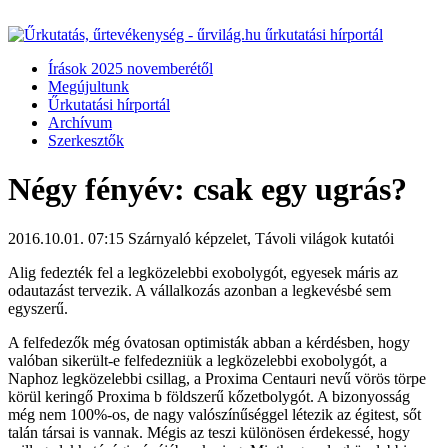
Írások 2025 novemberétől
Megújultunk
Űrkutatási hírportál
Archívum
Szerkesztők
Négy fényév: csak egy ugrás?
2016.10.01. 07:15
Szárnyaló képzelet, Távoli világok kutatói
Alig fedezték fel a legközelebbi exobolygót, egyesek máris az
odautazást tervezik. A vállalkozás azonban a legkevésbé sem
egyszerű.
A felfedezők még óvatosan optimisták abban a kérdésben, hogy
valóban sikerült-e felfedezniük a legközelebbi exobolygót, a
Naphoz legközelebbi csillag, a Proxima Centauri nevű vörös törpe
körül keringő Proxima b földszerű kőzetbolygót. A bizonyosság
még nem 100%-os, de nagy valószínűséggel létezik az égitest, sőt
talán társai is vannak. Mégis az teszi különösen érdekessé, hogy