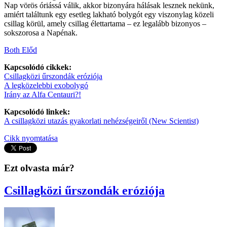
Nap vörös óriássá válik, akkor bizonyára hálásak lesznek nekünk,
amiért találtunk egy esetleg lakható bolygót egy viszonylag közeli
csillag körül, amely csillag élettartama – ez legalább bizonyos –
sokszorosa a Napénak.
Both Előd
Kapcsolódó cikkek:
Csillagközi űrszondák eróziója
A legközelebbi exobolygó
Irány az Alfa Centauri?!
Kapcsolódó linkek:
A csillagközi utazás gyakorlati nehézségeiről (New Scientist)
Cikk nyomtatása
Ezt olvasta már?
Csillagközi űrszondák eróziója