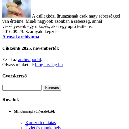
A csillagközi űrutazásnak csak nagy sebességgel
van értelme. Minél nagyobb azonban a sebesség, annál
veszélyesebb egy ütközés, akár egy apró testtel is.
2016.09.29.
Szárnyaló képzelet
A rovat archívuma
Cikkeink 2025. novembertől:
Ez itt az
archív portál
.
Olvass minket itt:
blog.urvilag.hu
Gyorskereső
Rovatok
Mindennapi (űr)eszközök
Korszerű oktatás
Üzlet és munkahely