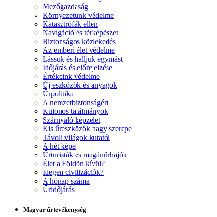
Mezőgazdaság
Környezetünk védelme
Katasztrófák ellen
Navigáció és térképészet
Biztonságos közlekedés
Az emberi élet védelme
Lássuk és halljuk egymást
Időjárás és előrejelzése
Értékeink védelme
Új eszközök és anyagok
Űrpolitika
A nemzetbiztonságért
Különös találmányok
Szárnyaló képzelet
Kis űreszközök nagy szerepe
Távoli világok kutatói
A hét képe
Űrturisták és magánűrhajók
Élet a Földön kívül?
Idegen civilizációk?
A hónap száma
Űridőjárás
Magyar űrtevékenység