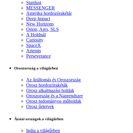
Stardust
MESSENGER
Amerika hordozórakétái
Deep Impact
New Horizons
Orion, Ares, SLS
A Holdnál
Curiosity
SpaceX
Artemis
Perseverance
Oroszország a világűrben
Az űrállomás és Oroszország
Orosz hordozórakéták
Orosz alkalmazási holdak
Oroszország és a Naprendszer
Orosz tudományos műholdak
Orosz űrtervek
Ázsiai országok a világűrben
India a világűrben