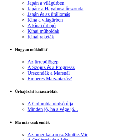
Japán a világűrben
Japán: a Hayabusa űrszonda
Japán és az űrállomás
Kína a világűrben
A kínai űrhajó
Kínai műholdak
Kínai rakéták
Hogyan működik?
Az űrrepülőgép
A Szojuz és a Progressz
Űrszondák a Marsnál
Emberes Mars-utazás?
Űrhajózási katasztrófák
A Columbia utolsó útja
Minden jó, ha a vége jó...
Ma már csak emlék
Az amerikai-orosz Shuttle-Mir