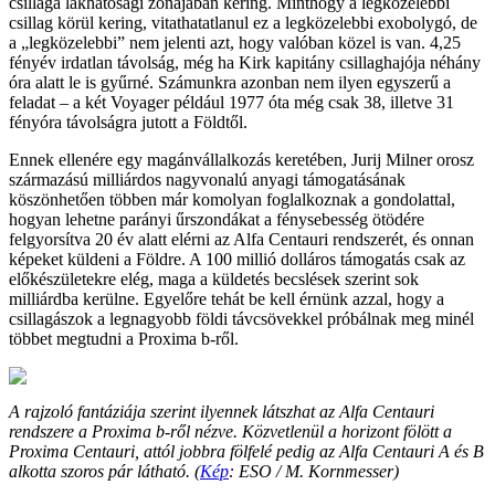
csillaga lakhatósági zónájában kering. Minthogy a legközelebbi
csillag körül kering, vitathatatlanul ez a legközelebbi exobolygó, de
a „legközelebbi” nem jelenti azt, hogy valóban közel is van. 4,25
fényév irdatlan távolság, még ha Kirk kapitány csillaghajója néhány
óra alatt le is gyűrné. Számunkra azonban nem ilyen egyszerű a
feladat – a két Voyager például 1977 óta még csak 38, illetve 31
fényóra távolságra jutott a Földtől.
Ennek ellenére egy magánvállalkozás keretében, Jurij Milner orosz
származású milliárdos nagyvonalú anyagi támogatásának
köszönhetően többen már komolyan foglalkoznak a gondolattal,
hogyan lehetne parányi űrszondákat a fénysebesség ötödére
felgyorsítva 20 év alatt elérni az Alfa Centauri rendszerét, és onnan
képeket küldeni a Földre. A 100 millió dolláros támogatás csak az
előkészületekre elég, maga a küldetés becslések szerint sok
milliárdba kerülne. Egyelőre tehát be kell érnünk azzal, hogy a
csillagászok a legnagyobb földi távcsövekkel próbálnak meg minél
többet megtudni a Proxima b-ről.
A rajzoló fantáziája szerint ilyennek látszhat az Alfa Centauri
rendszere a Proxima b-ről nézve. Közvetlenül a horizont fölött a
Proxima Centauri, attól jobbra fölfelé pedig az Alfa Centauri A és B
alkotta szoros pár látható. (
Kép
: ESO / M. Kornmesser)