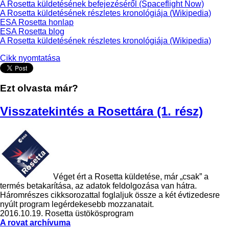
A Rosetta küldetésének befejezéséről (Spaceflight Now)
A Rosetta küldetésének részletes kronológiája (Wikipedia)
ESA Rosetta honlap
ESA Rosetta blog
A Rosetta küldetésének részletes kronológiája (Wikipedia)
Cikk nyomtatása
Ezt olvasta már?
Visszatekintés a Rosettára (1. rész)
Véget ért a Rosetta küldetése, már „csak” a
termés betakarítása, az adatok feldolgozása van hátra.
Háromrészes cikksorozattal foglaljuk össze a két évtizedesre
nyúlt program legérdekesebb mozzanatait.
2016.10.19.
Rosetta üstökösprogram
A rovat archívuma