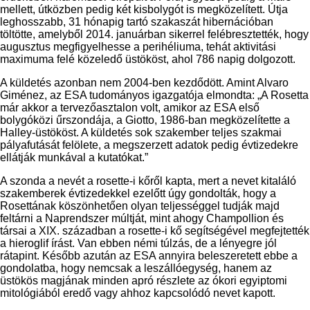
mellett, útközben pedig két kisbolygót is megközelített. Útja
leghosszabb, 31 hónapig tartó szakaszát hibernációban
töltötte, amelyből 2014. januárban sikerrel felébresztették, hogy
augusztus megfigyelhesse a perihéliuma, tehát aktivitási
maximuma felé közeledő üstököst, ahol 786 napig dolgozott.
A küldetés azonban nem 2004-ben kezdődött. Amint Alvaro
Giménez, az ESA tudományos igazgatója elmondta: „A Rosetta
már akkor a tervezőasztalon volt, amikor az ESA első
bolygóközi űrszondája, a Giotto, 1986-ban megközelítette a
Halley-üstököst. A küldetés sok szakember teljes szakmai
pályafutását felölete, a megszerzett adatok pedig évtizedekre
ellátják munkával a kutatókat.”
A szonda a nevét a rosette-i kőről kapta, mert a nevet kitaláló
szakemberek évtizedekkel ezelőtt úgy gondolták, hogy a
Rosettának köszönhetően olyan teljességgel tudják majd
feltárni a Naprendszer múltját, mint ahogy Champollion és
társai a XIX. században a rosette-i kő segítségével megfejtették
a hieroglif írást. Van ebben némi túlzás, de a lényegre jól
rátapint. Később azután az ESA annyira beleszeretett ebbe a
gondolatba, hogy nemcsak a leszállóegység, hanem az
üstökös magjának minden apró részlete az ókori egyiptomi
mitológiából eredő vagy ahhoz kapcsolódó nevet kapott.