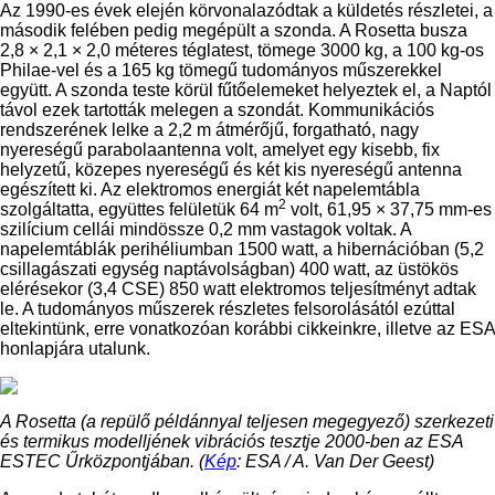
Az 1990-es évek elején körvonalazódtak a küldetés részletei, a
második felében pedig megépült a szonda. A Rosetta busza
2,8 × 2,1 × 2,0 méteres téglatest, tömege 3000 kg, a 100 kg-os
Philae-vel és a 165 kg tömegű tudományos műszerekkel
együtt. A szonda teste körül fűtőelemeket helyeztek el, a Naptól
távol ezek tartották melegen a szondát. Kommunikációs
rendszerének lelke a 2,2 m átmérőjű, forgatható, nagy
nyereségű parabolaantenna volt, amelyet egy kisebb, fix
helyzetű, közepes nyereségű és két kis nyereségű antenna
egészített ki. Az elektromos energiát két napelemtábla
2
szolgáltatta, együttes felületük 64 m
volt, 61,95 × 37,75 mm-es
szilícium cellái mindössze 0,2 mm vastagok voltak. A
napelemtáblák perihéliumban 1500 watt, a hibernációban (5,2
csillagászati egység naptávolságban) 400 watt, az üstökös
elérésekor (3,4 CSE) 850 watt elektromos teljesítményt adtak
le. A tudományos műszerek részletes felsorolásától ezúttal
eltekintünk, erre vonatkozóan korábbi cikkeinkre, illetve az ESA
honlapjára utalunk.
A Rosetta (a repülő példánnyal teljesen megegyező) szerkezeti
és termikus modelljének vibrációs tesztje 2000-ben az ESA
ESTEC Űrközpontjában. (
Kép
: ESA / A. Van Der Geest)