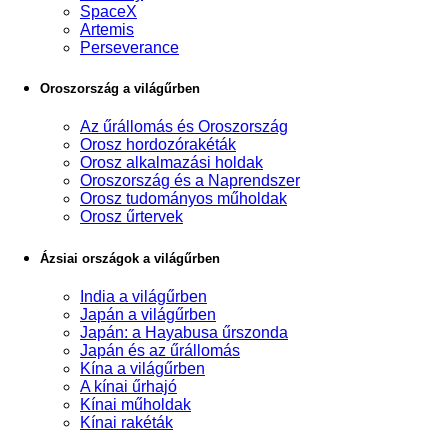
SpaceX
Artemis
Perseverance
Oroszország a világűrben
Az űrállomás és Oroszország
Orosz hordozórakéták
Orosz alkalmazási holdak
Oroszország és a Naprendszer
Orosz tudományos műholdak
Orosz űrtervek
Ázsiai országok a világűrben
India a világűrben
Japán a világűrben
Japán: a Hayabusa űrszonda
Japán és az űrállomás
Kína a világűrben
A kínai űrhajó
Kínai műholdak
Kínai rakéták