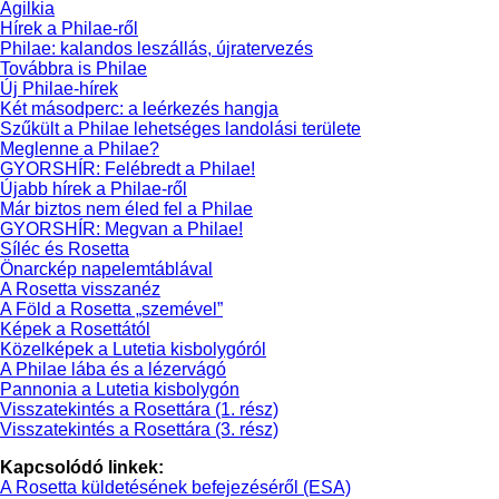
Agilkia
Hírek a Philae-ről
Philae: kalandos leszállás, újratervezés
Továbbra is Philae
Új Philae-hírek
Két másodperc: a leérkezés hangja
Szűkült a Philae lehetséges landolási területe
Meglenne a Philae?
GYORSHÍR: Felébredt a Philae!
Újabb hírek a Philae-ről
Már biztos nem éled fel a Philae
GYORSHÍR: Megvan a Philae!
Síléc és Rosetta
Önarckép napelemtáblával
A Rosetta visszanéz
A Föld a Rosetta „szemével”
Képek a Rosettától
Közelképek a Lutetia kisbolygóról
A Philae lába és a lézervágó
Pannonia a Lutetia kisbolygón
Visszatekintés a Rosettára (1. rész)
Visszatekintés a Rosettára (3. rész)
Kapcsolódó linkek:
A Rosetta küldetésének befejezéséről (ESA)