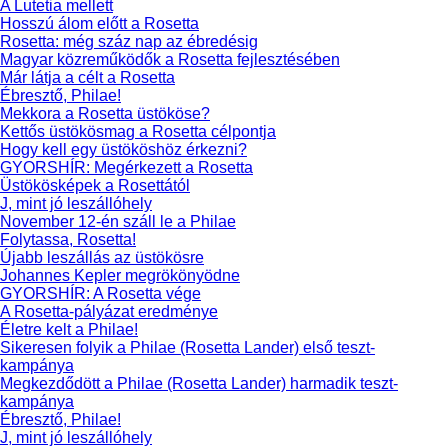
A Lutetia mellett
Hosszú álom előtt a Rosetta
Rosetta: még száz nap az ébredésig
Magyar közreműködők a Rosetta fejlesztésében
Már látja a célt a Rosetta
Ébresztő, Philae!
Mekkora a Rosetta üstököse?
Kettős üstökösmag a Rosetta célpontja
Hogy kell egy üstököshöz érkezni?
GYORSHÍR: Megérkezett a Rosetta
Üstökösképek a Rosettától
J, mint jó leszállóhely
November 12-én száll le a Philae
Folytassa, Rosetta!
Újabb leszállás az üstökösre
Johannes Kepler megrökönyödne
GYORSHÍR: A Rosetta vége
A Rosetta-pályázat eredménye
Életre kelt a Philae!
Sikeresen folyik a Philae (Rosetta Lander) első teszt-
kampánya
Megkezdődött a Philae (Rosetta Lander) harmadik teszt-
kampánya
Ébresztő, Philae!
J, mint jó leszállóhely