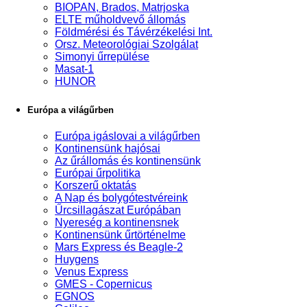
BIOPAN, Brados, Matrjoska
ELTE műholdvevő állomás
Földmérési és Távérzékelési Int.
Orsz. Meteorológiai Szolgálat
Simonyi űrrepülése
Masat-1
HUNOR
Európa a világűrben
Európa igáslovai a világűrben
Kontinensünk hajósai
Az űrállomás és kontinensünk
Európai űrpolitika
Korszerű oktatás
A Nap és bolygótestvéreink
Űrcsillagászat Európában
Nyereség a kontinensnek
Kontinensünk űrtörténelme
Mars Express és Beagle-2
Huygens
Venus Express
GMES - Copernicus
EGNOS