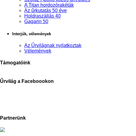
A Titan hordozórakéták
Az űrkutatás 50 éve
Holdraszállás 40
Gagarin 50
Interjúk, vélemények
Az Űrvilágnak nyilatkoztak
Vélemények
Támogatóink
Űrvilág a Faceboookon
Partnerünk