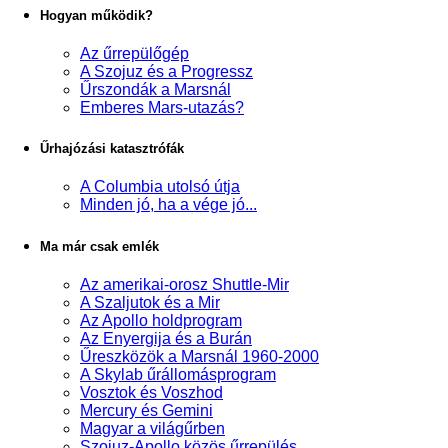
Hogyan működik?
Az űrrepülőgép
A Szojuz és a Progressz
Űrszondák a Marsnál
Emberes Mars-utazás?
Űrhajózási katasztrófák
A Columbia utolsó útja
Minden jó, ha a vége jó...
Ma már csak emlék
Az amerikai-orosz Shuttle-Mir
A Szaljutok és a Mir
Az Apollo holdprogram
Az Enyergija és a Burán
Űreszközök a Marsnál 1960-2000
A Skylab űrállomásprogram
Vosztok és Voszhod
Mercury és Gemini
Magyar a világűrben
Szojuz-Apollo közös űrrepülés