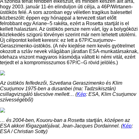
A szonda tehát rendben elkészült, és minden készen állt arra,
hogy 2003. január 11-én elinduljon úti célja, a 46P/Wirtanen-
üstökös felé. A sors azonban egy véletlen tragikus balesettel
közbeszólt: éppen egy hónappal a tervezett start előtt
felrobbant egy Ariane–5 rakéta, ezért a Rosetta startját is el
kellett halasztani. Az üstökös persze nem várt, így a bolygóközi
közlekedés szigorú törvényei szerint már nem lehetett utolérni.
Új célpontot kellett keresni: ez lett a 67P/Csurjumov–
Geraszimenko-üstökös. (A név kiejtése nem kevés gyötrelmet
okozott a szláv nevek világában járatlan ESA-munkatársaknak,
idehaza viszont magyaros írásmódja váltott ki némi vitát, ezért
terjedt el a kompromisszumos 67P/C–G rövid jelölés.)
Az üstökös felfedezői, Szvetlana Geraszimenko és Klim
Csurjumov 1975-ben a dusanbei (ma: Tadzsikisztán)
csillagvizsgáló távcsöve mellett… (
Kép
: ESA, Klim Csurjumov
szívességéből)
… és 2004-ben, Kouoru-ban a Rosetta startján, középen az
ESA akkori főigazgatójával, Jean-Jacques Dordainnel. (
Kép
:
ESA / Christian Sotty)