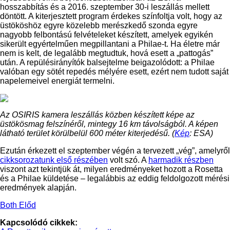
hosszabbítás és a 2016. szeptember 30-i leszállás mellett
döntött. A kiterjesztett program érdekes színfoltja volt, hogy az
üstököshöz egyre közelebb merészkedő szonda egyre
nagyobb felbontású felvételeket készített, amelyek egyikén
sikerült egyértelműen megpillantani a Philae-t. Ha életre már
nem is kelt, de legalább megtudtuk, hová esett a „pattogás”
után. A repülésirányítók balsejtelme beigazolódott: a Philae
valóban egy sötét repedés mélyére esett, ezért nem tudott saját
napelemeivel energiát termelni.
Az OSIRIS kamera leszállás közben készített képe az
üstökösmag felszínéről, mintegy 16 km távolságból. A képen
látható terület körülbelül 600 méter kiterjedésű. (
Kép
: ESA)
Ezután érkezett el szeptember végén a tervezett „vég”, amelyről
cikksorozatunk első részében
volt szó. A
harmadik részben
viszont azt tekintjük át, milyen eredményeket hozott a Rosetta
és a Philae küldetése – legalábbis az eddig feldolgozott mérési
eredmények alapján.
Both Előd
Kapcsolódó cikkek: