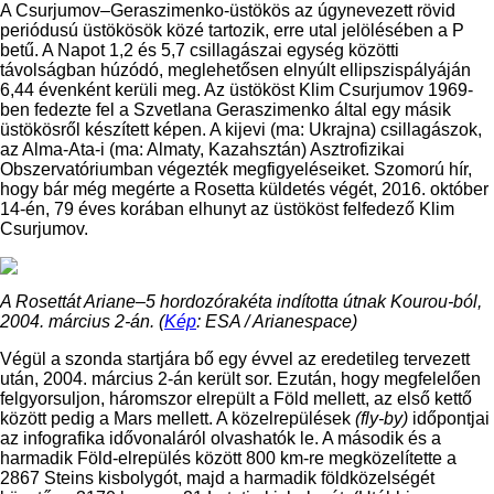
A Csurjumov–Geraszimenko-üstökös az úgynevezett rövid
periódusú üstökösök közé tartozik, erre utal jelölésében a P
betű. A Napot 1,2 és 5,7 csillagászai egység közötti
távolságban húzódó, meglehetősen elnyúlt ellipszispályáján
6,44 évenként kerüli meg. Az üstököst Klim Csurjumov 1969-
ben fedezte fel a Szvetlana Geraszimenko által egy másik
üstökösről készített képen. A kijevi (ma: Ukrajna) csillagászok,
az Alma-Ata-i (ma: Almaty, Kazahsztán) Asztrofizikai
Obszervatóriumban végezték megfigyeléseiket. Szomorú hír,
hogy bár még megérte a Rosetta küldetés végét, 2016. október
14-én, 79 éves korában elhunyt az üstököst felfedező Klim
Csurjumov.
A Rosettát Ariane–5 hordozórakéta indította útnak Kourou-ból,
2004. március 2-án. (
Kép
: ESA / Arianespace)
Végül a szonda startjára bő egy évvel az eredetileg tervezett
után, 2004. március 2-án került sor. Ezután, hogy megfelelően
felgyorsuljon, háromszor elrepült a Föld mellett, az első kettő
között pedig a Mars mellett. A közelrepülések
(fly-by)
időpontjai
az infografika idővonaláról olvashatók le. A második és a
harmadik Föld-elrepülés között 800 km-re megközelítette a
2867 Steins kisbolygót, majd a harmadik földközelségét