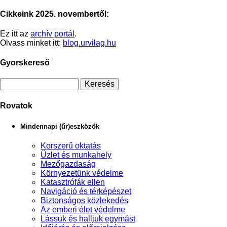
Cikkeink 2025. novembertől:
Ez itt az
archív portál
.
Olvass minket itt:
blog.urvilag.hu
Gyorskereső
Rovatok
Mindennapi (űr)eszközök
Korszerű oktatás
Üzlet és munkahely
Mezőgazdaság
Környezetünk védelme
Katasztrófák ellen
Navigáció és térképészet
Biztonságos közlekedés
Az emberi élet védelme
Lássuk és halljuk egymást