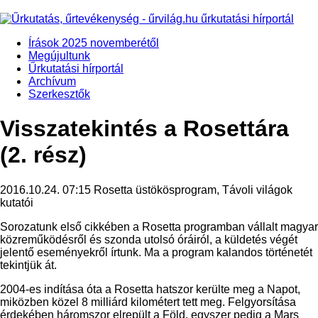
Írások 2025 novemberétől
Megújultunk
Űrkutatási hírportál
Archívum
Szerkesztők
Visszatekintés a Rosettára
(2. rész)
2016.10.24. 07:15
Rosetta üstökösprogram, Távoli világok
kutatói
Sorozatunk első cikkében a Rosetta programban vállalt magyar
közreműködésről és szonda utolsó óráiról, a küldetés végét
jelentő eseményekről írtunk. Ma a program kalandos történetét
tekintjük át.
2004-es indítása óta a Rosetta hatszor kerülte meg a Napot,
miközben közel 8 milliárd kilométert tett meg. Felgyorsítása
érdekében háromszor elrepült a Föld, egyszer pedig a Mars