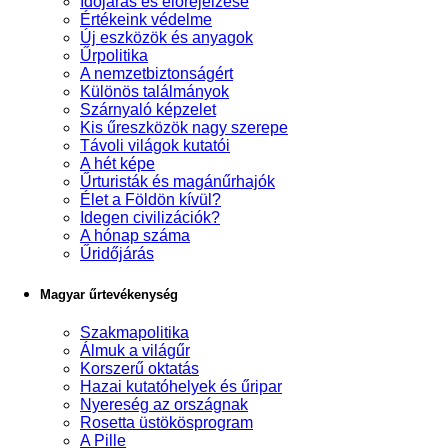
Időjárás és előrejelzése
Értékeink védelme
Új eszközök és anyagok
Űrpolitika
A nemzetbiztonságért
Különös találmányok
Szárnyaló képzelet
Kis űreszközök nagy szerepe
Távoli világok kutatói
A hét képe
Űrturisták és magánűrhajók
Élet a Földön kívül?
Idegen civilizációk?
A hónap száma
Űridőjárás
Magyar űrtevékenység
Szakmapolitika
Álmuk a világűr
Korszerű oktatás
Hazai kutatóhelyek és űripar
Nyereség az országnak
Rosetta üstökösprogram
A Pille