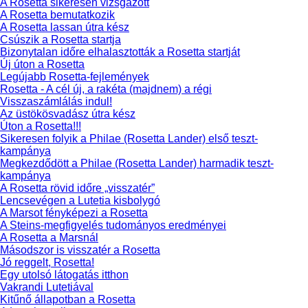
A Rosetta sikeresen vizsgázott
A Rosetta bemutatkozik
A Rosetta lassan útra kész
Csúszik a Rosetta startja
Bizonytalan időre elhalasztották a Rosetta startját
Új úton a Rosetta
Legújabb Rosetta-fejlemények
Rosetta - A cél új, a rakéta (majdnem) a régi
Visszaszámlálás indul!
Az üstökösvadász útra kész
Úton a Rosetta!!!
Sikeresen folyik a Philae (Rosetta Lander) első teszt-
kampánya
Megkezdődött a Philae (Rosetta Lander) harmadik teszt-
kampánya
A Rosetta rövid időre „visszatér”
Lencsevégen a Lutetia kisbolygó
A Marsot fényképezi a Rosetta
A Steins-megfigyelés tudományos eredményei
A Rosetta a Marsnál
Másodszor is visszatér a Rosetta
Jó reggelt, Rosetta!
Egy utolsó látogatás itthon
Vakrandi Lutetiával
Kitűnő állapotban a Rosetta