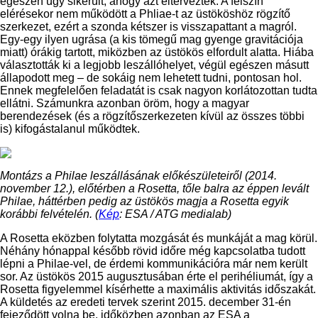
egészen úgy sikerült, ahogy azt eltervezték. A felszín
elérésekor nem működött a Phliae-t az üstököshöz rögzítő
szerkezet, ezért a szonda kétszer is visszapattant a magról.
Egy-egy ilyen ugrása (a kis tömegű mag gyenge gravitációja
miatt) órákig tartott, miközben az üstökös elfordult alatta. Hiába
választották ki a legjobb leszállóhelyet, végül egészen másutt
állapodott meg – de sokáig nem lehetett tudni, pontosan hol.
Ennek megfelelően feladatát is csak nagyon korlátozottan tudta
ellátni. Számunkra azonban öröm, hogy a magyar
berendezések (és a rögzítőszerkezeten kívül az összes többi
is) kifogástalanul működtek.
Montázs a Philae leszállásának előkészületeiről (2014.
november 12.), előtérben a Rosetta, tőle balra az éppen levált
Philae, háttérben pedig az üstökös magja a Rosetta egyik
korábbi felvételén. (
Kép
: ESA / ATG medialab)
A Rosetta eközben folytatta mozgását és munkáját a mag körül.
Néhány hónappal később rövid időre még kapcsolatba tudott
lépni a Philae-vel, de érdemi kommunikációra már nem került
sor. Az üstökös 2015 augusztusában érte el perihéliumát, így a
Rosetta figyelemmel kísérhette a maximális aktivitás időszakát.
A küldetés az eredeti tervek szerint 2015. december 31-én
fejeződött volna be, időközben azonban az ESA a