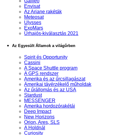
Galileo
Envisat
Az Ariane rakéták
Meteosat
Ulysses
ExoMars
Űrhajós-kiválasztás 2021
Az Egyesült Államok a világűrben
Spirit és Opportunity
Cassini
A Space Shuttle program
A GPS rendszer
Amerika és az űrcsillagászat
Amerikai távérzékelő műholdak
Az űrállomás és az USA
Stardust
MESSENGER
Amerika hordozórakétái
Deep Impact
New Horizons
Orion, Ares, SLS
A Holdnál
Curiosity