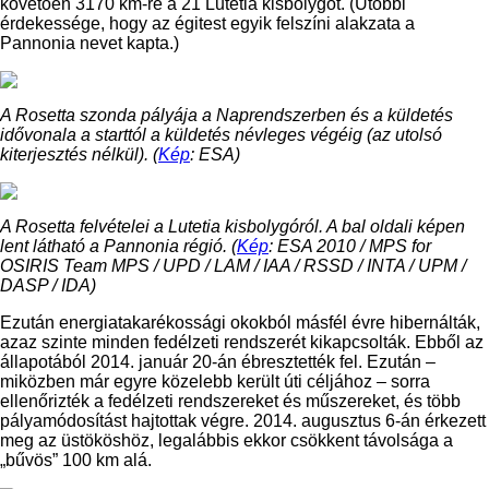
követően 3170 km-re a 21 Lutetia kisbolygót. (Utóbbi
érdekessége, hogy az égitest egyik felszíni alakzata a
Pannonia nevet kapta.)
A Rosetta szonda pályája a Naprendszerben és a küldetés
idővonala a starttól a küldetés névleges végéig (az utolsó
kiterjesztés nélkül). (
Kép
: ESA)
A Rosetta felvételei a Lutetia kisbolygóról. A bal oldali képen
lent látható a Pannonia régió. (
Kép
: ESA 2010 / MPS for
OSIRIS Team MPS / UPD / LAM / IAA / RSSD / INTA / UPM /
DASP / IDA)
Ezután energiatakarékossági okokból másfél évre hibernálták,
azaz szinte minden fedélzeti rendszerét kikapcsolták. Ebből az
állapotából 2014. január 20-án ébresztették fel. Ezután –
miközben már egyre közelebb került úti céljához – sorra
ellenőrizték a fedélzeti rendszereket és műszereket, és több
pályamódosítást hajtottak végre. 2014. augusztus 6-án érkezett
meg az üstököshöz, legalábbis ekkor csökkent távolsága a
„bűvös” 100 km alá.