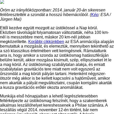
Öröm az irányítóközpontban: 2014. január 20-án sikeresen
felébresztették a szondát a hosszú hibernációból. (
Kép
: ESA /
Jürgen Mai)
Ettől kezdve együtt mozgott az üstökössel a Nap körül.
Eközben távolságát folyamatosan változtatták, néha 100 km-
nél is messzebbre ment, máskor 20 km-nél jobban
megközelítette.
Korábbi cikkünkben
az ESA animációja alapján
bemutattuk a mozgását, és elemeztük, mennyiben tekinthető az
a szó klasszikus értelmében vett keringésnek. Rámutattunk
arra is, hogy amikor a szonda az üstökösmag hatásszféráján
belülre került, akkor mozgása kisimult, szép, ellipsziseket írt le
a mag körül. Az üstökösmag szabálytalan alakja, és emiatt
szabálytalan gravitációs tere miatt nem volt egyszerű az
űrszondát a mag körüli pályán tartani. Hetenként négyszer-
ötször még akkor is be kellett kapcsolni a hajtóműveit, amikor
nem akarták a pályát megváltoztatni, csupán korrigálni akarták
a kusza gravitációs erőtér okozta anomáliákat.
Munkája első hónapjaiban a lehető legrészletesebben
feltérképezte az üstökösmag felszínét, hogy a szakemberek
alkalmas leszállóhelyet kereshessenek a Philae számára. A
leszállás végül 2014. november 12-én történt, bár nem