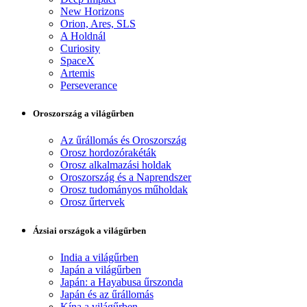
New Horizons
Orion, Ares, SLS
A Holdnál
Curiosity
SpaceX
Artemis
Perseverance
Oroszország a világűrben
Az űrállomás és Oroszország
Orosz hordozórakéták
Orosz alkalmazási holdak
Oroszország és a Naprendszer
Orosz tudományos műholdak
Orosz űrtervek
Ázsiai országok a világűrben
India a világűrben
Japán a világűrben
Japán: a Hayabusa űrszonda
Japán és az űrállomás
Kína a világűrben