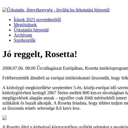
Írások 2025 novemberétől
Megújultunk
Űrkutatási hírportál
Archívum
Szerkesztők
Jó reggelt, Rosetta!
2008.07.06. 08:00
Űrcsillagászat Európában, Rosetta üstökösprogra
Felébresztették álmából az európai üstököskutató űrszondát, hogy felk
A kisbolygó megközelítése szeptember 5-én, közép-európai idő szerint 
kisbolygóövben keringő 2867 Steins mellett 800 km-es távolságban hala
megfigyelések alapján annak – egyelőre csak földi mérésekből ismert – 
szilikátok és bazalt alkotják. A Rosetta feladata, hogy többet tudjon m
az űrszonda relatív sebessége 8,6 km/s lesz.
A Rosetta által a kisbolygó környezetében gyűjtött adatokat a megkö