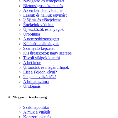
Navigáció és térképészet
Biztonságos közlekedés
Az emberi élet védelme
Lássuk és halljuk egymást
Időjárás és előrejelzése
Értékeink védelme
Új eszközök és anyagok
Űrpolitika
A nemzetbiztonságért
Különös találmányok
Szárnyaló képzelet
Kis űreszközök nagy szerepe
Távoli világok kutatói
A hét képe
Űrturisták és magánűrhajók
Élet a Földön kívül?
Idegen civilizációk?
A hónap száma
Űridőjárás
Magyar űrtevékenység
Szakmapolitika
Álmuk a világűr
Korszerű oktatás