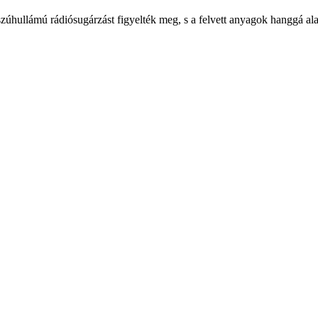
zúhullámú rádiósugárzást figyelték meg, s a felvett anyagok hanggá ala