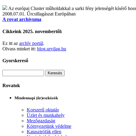
Az európai Cluster műholdakkal a sarki fény jelenségét kísérő hoss
2008.07.01.
Űrcsillagászat Európában
A rovat archívuma
Cikkeink 2025. novembertől:
Ez itt az
archív portál
.
Olvass minket itt:
blog.urvilag.hu
Gyorskereső
Rovatok
Mindennapi (űr)eszközök
Korszerű oktatás
Üzlet és munkahely
Mezőgazdaság
Környezetünk védelme
Katasztrófák ellen