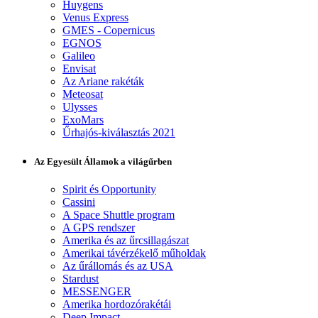
Huygens
Venus Express
GMES - Copernicus
EGNOS
Galileo
Envisat
Az Ariane rakéták
Meteosat
Ulysses
ExoMars
Űrhajós-kiválasztás 2021
Az Egyesült Államok a világűrben
Spirit és Opportunity
Cassini
A Space Shuttle program
A GPS rendszer
Amerika és az űrcsillagászat
Amerikai távérzékelő műholdak
Az űrállomás és az USA
Stardust
MESSENGER
Amerika hordozórakétái
Deep Impact