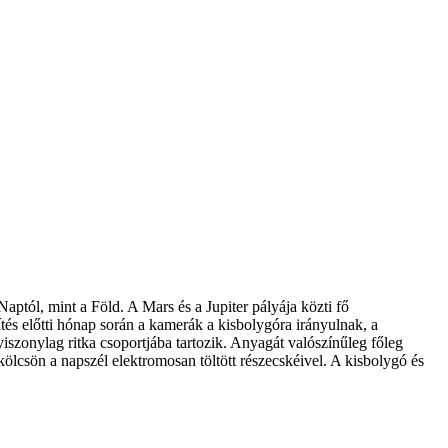
aptól, mint a Föld. A Mars és a Jupiter pályája közti fő
tés előtti hónap során a kamerák a kisbolygóra irányulnak, a
viszonylag ritka csoportjába tartozik. Anyagát valószínűleg főleg
t kölcsön a napszél elektromosan töltött részecskéivel. A kisbolygó és