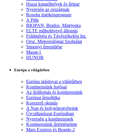
Hazai kutatóhelyek és űripar
Nyereség az országnak
Rosetta üstökösprogram
A Pille
BIOPAN, Brados, Matrjoska
ELTE műholdvevő állomás
Földmérési és Távérzékelési Int.
Orsz. Meteorológiai Szolgálat
Simonyi űrrepülése
Masat-1
HUNOR
Európa a világűrben
Európa igáslovai a világűrben
Kontinensünk hajósai
Az űrállomás és kontinensünk
Európai űrpolitika
Korszerű oktatás
A Nap és bolygótestvéreink
Űrcsillagászat Európában
Nyereség a kontinensnek
Kontinensünk űrtörténelme
Mars Express és Beagle-2