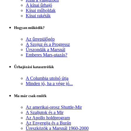
A kínai űrhajó
Kínai műholdak
Kínai rakéták
Hogyan működik?
Az űrrepülőgép
A Szojuz és a Progressz
Űrszondák a Marsnál
Emberes Mars-utazás?
Űrhajózási katasztrófák
A Columbia utolsó útja
Minden jó, ha a vége jó...
Ma már csak emlék
Az amerikai-orosz Shuttle-Mir
A Szaljutok és a Mir
Az Apollo holdprogram
Az Enyergija és a Burán
Űreszközök a Marsnál 1960-2000