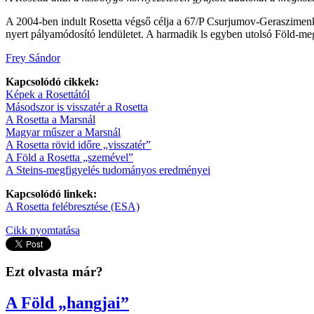
A 2004-ben indult Rosetta végső célja a 67/P Csurjumov-Geraszimenko
nyert pályamódosító lendületet. A harmadik ls egyben utolsó Föld-meg
Frey Sándor
Kapcsolódó cikkek:
Képek a Rosettától
Másodszor is visszatér a Rosetta
A Rosetta a Marsnál
Magyar műszer a Marsnál
A Rosetta rövid időre „visszatér”
A Föld a Rosetta „szemével”
A Steins-megfigyelés tudományos eredményei
Kapcsolódó linkek:
A Rosetta felébresztése (ESA)
Cikk nyomtatása
Ezt olvasta már?
A Föld „hangjai”