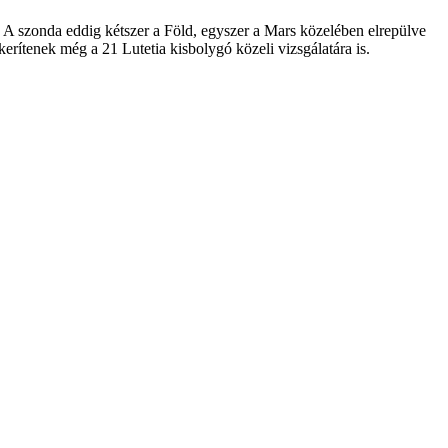
 A szonda eddig kétszer a Föld, egyszer a Mars közelében elrepülve
rítenek még a 21 Lutetia kisbolygó közeli vizsgálatára is.