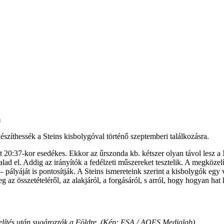
m
észíthessék a Steins kisbolygóval történő szeptemberi találkozásra.
20:37-kor esedékes. Ekkor az űrszonda kb. kétszer olyan távol lesz a N
d el. Addig az irányítók a fedélzeti műszereket tesztelik. A megközelí
pályáját is pontosítják. A Steins ismereteink szerint a kisbolygók egy 
eg az összetételéről, az alakjáról, a forgásáról, s arról, hogy hogyan ha
zelítés után sugározzák a Földre. (Kép: ESA / AOES Medialab)