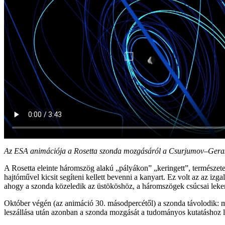
Az ESA animációja a Rosetta szonda mozgásáról a Csurjumov–Gerasz
A Rosetta eleinte háromszög alakú „pályákon” „keringett”, természet
hajtóművel kicsit segíteni kellett bevenni a kanyart. Ez volt az az iz
ahogy a szonda közeledik az üstököshöz, a háromszögek csúcsai leker
Október végén (az animáció 30. másodpercétől) a szonda távolodik: 
leszállása után azonban a szonda mozgását a tudományos kutatáshoz l