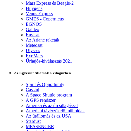
Mars Express és Beagle-2
Huygens
Venus Express
GMES - Copernicus
EGNOS
Galileo
Envisat
Az Ariane rakéták
Meteosat
Ulysses
ExoMars
Űrhajós-kiválasztás 2021
Az Egyesült Államok a világűrben
Spirit és Opportunity
Cassini
A Space Shuttle program
A GPS rendszer
Amerika és az űrcsillagászat
Amerikai távérzékelő műholdak
Az űrállomás és az USA
Stardust
MESSENGER