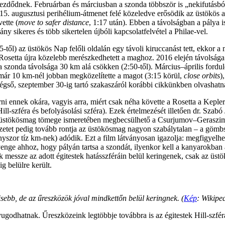
kezdődnek. Februárban és márciusban a szonda többször is „nekifutásból
5. augusztusi perihélium-átmenet felé közeledve erősödik az üstökös akt
ette (
move to safer distance
, 1:17 után). Ebben a távolságban a pálya 
y sikeres és több sikertelen újbóli kapcsolatfelvétel a Philae-vel.
-től) az üstökös Nap felőli oldalán egy távoli kiruccanást tett, ekkor 
Rosetta újra közelebb merészkedhetett a maghoz. 2016 elején távolsága
 a szonda távolsága 30 km alá csökken (2:50-től). Március–április fordu
 már 10 km-nél jobban megközelítette a magot (3:15 körül,
close orbits
)
végső, szeptember 30-ig tartó szakaszáról korábbi cikkünkben olvashatn
ennek okára, vagyis arra, miért csak néha követte a Rosetta a Kepler-t
Hill-szféra és befolyásolási szféra). Ezek értelmezését illetően dr. Szab
az üstökösmag tömege ismeretében megbecsülhető a Csurjumov–Geraszim
yzetet pedig tovább rontja az üstökösmag nagyon szabálytalan – a gömbsz
zor tíz km-nek) adódik. Ezt a film látványosan igazolja: megfigyelhető
nge ahhoz, hogy pályán tartsa a szondát, ilyenkor kell a kanyarokban a
messze az adott égitestek hatásszféráin belül keringenek, csak az üstö
g belülre került.
sebb, de az űreszközök jóval mindkettőn belül keringnek. (
Kép
: Wikipe
odhatnak. Űreszközeink legtöbbje továbbra is az égitestek Hill-szférá