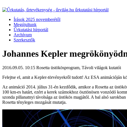
Írások 2025 novemberétől
Megújultunk
Űrkutatási hírportál
Archívum
Szerkesztők
Johannes Kepler megrökönyöd
2016.09.05. 10:15
Rosetta üstökösprogram, Távoli világok kutatói
Felejtse el, amit a Kepler-törvényekről tudott! Az ESA animációján
Az animáció 2014. július 31-én kezdődik, amikor a Rosetta az üstökös
100 km-es határt, ezért a kerek számokhoz ösztönösen vonzódó kommuni
szonda pillanatnyi távolsága az üstökös magjától. A bal alsó sarokban 
Rosetta tényleges mozgását mutatja.