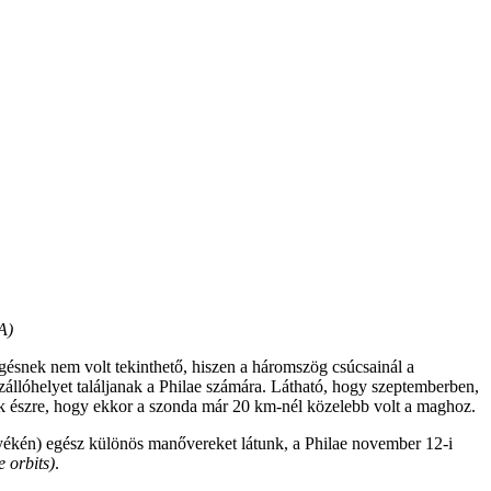
A)
gésnek nem volt tekinthető, hiszen a háromszög csúcsainál a
szállóhelyet találjanak a Philae számára. Látható, hogy szeptemberben,
ük észre, hogy ekkor a szonda már 20 km-nél közelebb volt a maghoz.
yékén) egész különös manővereket látunk, a Philae november 12-i
e orbits)
.