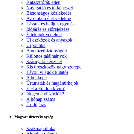
Katasztrófák ellen
Navigáció és térképészet
Biztonságos közlekedés
Az emberi élet védelme
Lássuk és halljuk egymást
Időjárás és előrejelzése
Értékeink védelme
Új eszközök és anyagok
Űrpolitika
A nemzetbiztonságért
Különös találmányok
Szárnyaló képzelet
Kis űreszközök nagy szerepe
Távoli világok kutatói
A hét képe
Űrturisták és magánűrhajók
Élet a Földön kívül?
Idegen civilizációk?
A hónap száma
Űridőjárás
Magyar űrtevékenység
Szakmapolitika
Álmuk a világűr