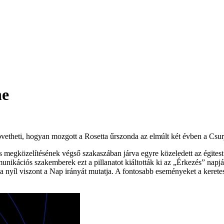
ne
 követheti, hogyan mozgott a Rosetta űrszonda az elmúlt két évben a C
 megközelítésének végső szakaszában járva egyre közeledett az égitest
kációs szakemberek ezt a pillanatot kiáltották ki az „Érkezés” napján
a nyíl viszont a Nap irányát mutatja. A fontosabb eseményeket a keretes