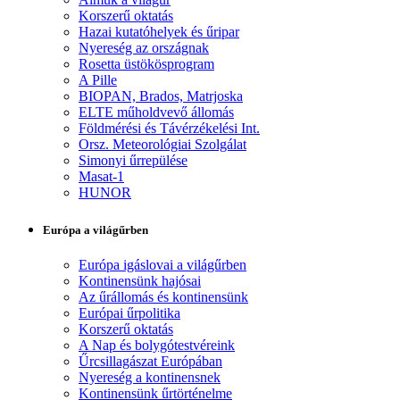
Korszerű oktatás
Hazai kutatóhelyek és űripar
Nyereség az országnak
Rosetta üstökösprogram
A Pille
BIOPAN, Brados, Matrjoska
ELTE műholdvevő állomás
Földmérési és Távérzékelési Int.
Orsz. Meteorológiai Szolgálat
Simonyi űrrepülése
Masat-1
HUNOR
Európa a világűrben
Európa igáslovai a világűrben
Kontinensünk hajósai
Az űrállomás és kontinensünk
Európai űrpolitika
Korszerű oktatás
A Nap és bolygótestvéreink
Űrcsillagászat Európában
Nyereség a kontinensnek
Kontinensünk űrtörténelme