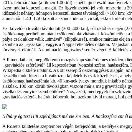
2015. februárjában (a filmen 1:00-tól) ismét hajmeresztő manőverek 
üzemmódba kapcsolta magát. Ez figyelmeztető jel volt, miszerint a 201
időszakát néhány hónapon keresztül tisztes távolságból (>100 km) köv
animáción 1:40–1:50 között a szonda ide-oda cirkál, ekkor történt néhán
Ezt követően tovább távolodott (300–400 km), sőt október elején (2:05
üstökösmag perihélium utáni csökkenő aktivitásának köszönhetően a 
pálya csak akkor válik „simává” (elliptikussá), amikor március elején
azonban az „éjszakai”, vagyis a Nappal ellentétes oldalon. Májusban
törvények előírják. Az animáció augusztus 9-én ér véget. A küldetés 
A filmen látható, meghökkentő mozgás kapcsán érdemes röviden kitérni 
„gravitációs szféráival” áll kapcsolatban (vonzási szféra, hatásszféra, 
Wikipédia cikkére utalunk. Az ott szereplő összefüggések alapján, 
beszélhetünk, hiszen a hivatkozott képletek is csak közelítések, a hel
üstökösmag hatásszférája kb. 40 km-nek (vagy mondjuk inkább néhánys
alakúak, 100 km körüli távolságban viszont már a mag gravitációja gye
viselkedés ennyire szembeötlővé? Nos, azért, mert egyéb űreszközeink 
gravitációs szférák határán kóborolt, hol azokon kívül maradt, hol pedi
Néhány égitest Hill-szférájának mérete km-ben. A hatásszféra ennél ki
A Rosetta küldetése szeptember végén befejeződik, a kedélyek megnyug
is elégedetten szemlélhetné szabályos, ellipszis alakú pályáikat.