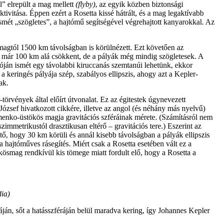
” elrepült a mag mellett
(flyby)
, az egyik közben biztonsági
ivitása. Éppen ezért a Rosetta kissé hátrált, és a mag legaktívabb
ismét „szögletes”, a hajtómű segítségével végrehajtott kanyarokkal. Az
a magtól 1500 km távolságban is körülnézett. Ezt követően az
 már 100 km alá csökkent, de a pályák még mindig szögletesek. A
lóján ismét egy távolabbi kiruccanás szemtanúi lehetünk, ekkor
, a keringés pályája szép, szabályos ellipszis, ahogy azt a Kepler-
ak.
örvények által előírt útvonalat. Ez az égitestek úgynevezett
ó József hivatkozott cikkére, illetve az angol (és néhány más nyelvű)
enko-üstökös magja gravitációs szféráinak mérete. (Számításról nem
immetrikustól drasztikusan eltérő – gravitációs tere.) Eszerint az
, hogy 30 km körüli és annál kisebb távolságban a pályák ellipszis
 hajtóműves rásegítés. Miért csak a Rosetta esetében vált ez a
kösmag rendkívül kis tömege miatt fordult elő, hogy a Rosetta a
dia)
ján, sőt a hatásszféráján belül maradva kering, így Johannes Kepler