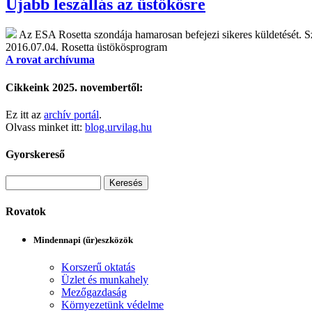
Újabb leszállás az üstökösre
Az ESA Rosetta szondája hamarosan befejezi sikeres küldetését. Sze
2016.07.04.
Rosetta üstökösprogram
A rovat archívuma
Cikkeink 2025. novembertől:
Ez itt az
archív portál
.
Olvass minket itt:
blog.urvilag.hu
Gyorskereső
Rovatok
Mindennapi (űr)eszközök
Korszerű oktatás
Üzlet és munkahely
Mezőgazdaság
Környezetünk védelme