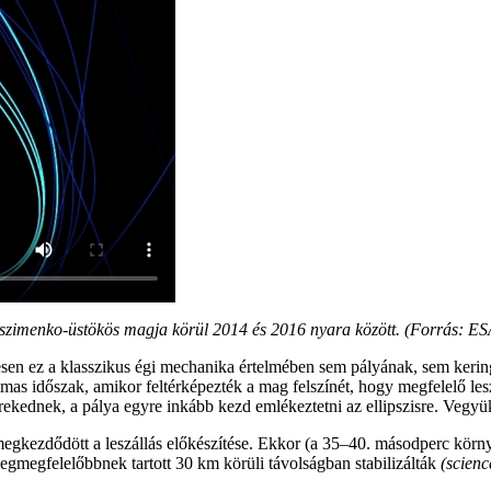
imenko-üstökös magja körül 2014 és 2016 nyara között. (Forrás: ES
esen ez a klasszikus égi mechanika értelmében sem pályának, sem kerin
galmas időszak, amikor feltérképezték a mag felszínét, hogy megfelelő le
ekednek, a pálya egyre inkább kezd emlékeztetni az ellipszisre. Vegy
megkezdődött a leszállás előkészítése. Ekkor (a 35–40. másodperc körn
egmegfelelőbbnek tartott 30 km körüli távolságban stabilizálták
(scienc