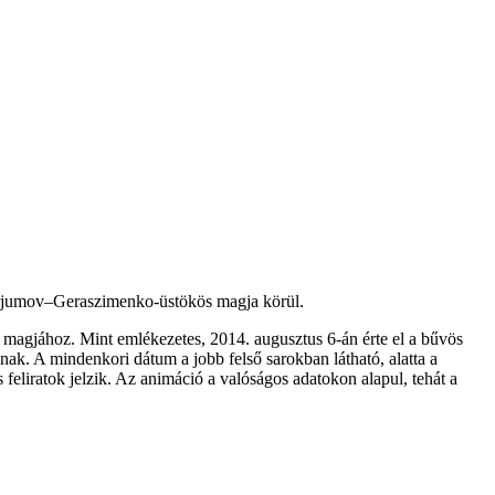
surjumov–Geraszimenko-üstökös magja körül.
 magjához. Mint emlékezetes, 2014. augusztus 6-án érte el a bűvös
ak. A mindenkori dátum a jobb felső sarokban látható, alatta a
 feliratok jelzik. Az animáció a valóságos adatokon alapul, tehát a