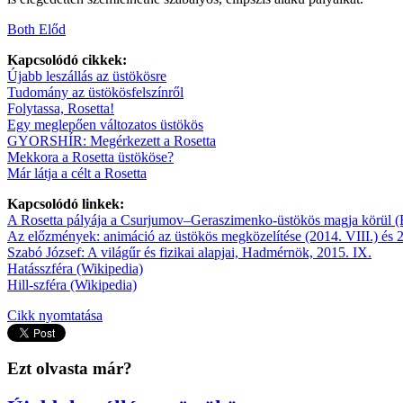
Both Előd
Kapcsolódó cikkek:
Újabb leszállás az üstökösre
Tudomány az üstökösfelszínről
Folytassa, Rosetta!
Egy meglepően változatos üstökös
GYORSHÍR: Megérkezett a Rosetta
Mekkora a Rosetta üstököse?
Már látja a célt a Rosetta
Kapcsolódó linkek:
A Rosetta pályája a Csurjumov–Geraszimenko-üstökös magja körül 
Az előzmények: animáció az üstökös megközelítése (2014. VIII.) és 2
Szabó József: A világűr és fizikai alapjai, Hadmérnök, 2015. IX.
Hatásszféra (Wikipedia)
Hill-szféra (Wikipedia)
Cikk nyomtatása
Ezt olvasta már?