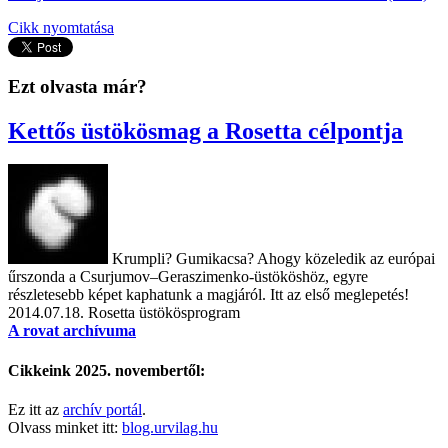
Cikk nyomtatása
Ezt olvasta már?
Kettős üstökösmag a Rosetta célpontja
Krumpli? Gumikacsa? Ahogy közeledik az európai
űrszonda a Csurjumov–Geraszimenko-üstököshöz, egyre
részletesebb képet kaphatunk a magjáról. Itt az első meglepetés!
2014.07.18.
Rosetta üstökösprogram
A rovat archívuma
Cikkeink 2025. novembertől:
Ez itt az
archív portál
.
Olvass minket itt:
blog.urvilag.hu