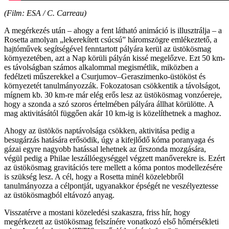
(Film: ESA / C. Carreau)
A megérkezés után – ahogy a fent látható animáció is illusztrálja – a
Rosetta amolyan „lekerekített csúcsú” háromszögre emlékeztető, a
hajtóművek segítségével fenntartott pályára kerül az üstökösmag
környezetében, azt a Nap körüli pályán kissé megelőzve. Ezt 50 km-
es távolságban számos alkalommal megismétlik, miközben a
fedélzeti műszerekkel a Csurjumov–Geraszimenko-üstököst és
környezetét tanulmányozzák. Fokozatosan csökkentik a távolságot,
mígnem kb. 30 km-re már elég erős lesz az üstökösmag vonzóereje,
hogy a szonda a szó szoros értelmében pályára állhat körülötte. A
mag aktivitásától függően akár 10 km-ig is közelíthetnek a maghoz.
Ahogy az üstökös naptávolsága csökken, aktivitása pedig a
besugárzás hatására erősödik, úgy a kifejlődő kóma poranyaga és
gázai egyre nagyobb hatással lehetnek az űrszonda mozgására,
végül pedig a Philae leszállóegységgel végzett manőverekre is. Ezért
az üstökösmag gravitációs tere mellett a kóma pontos modellezésére
is szükség lesz. A cél, hogy a Rosetta minél közelebbről
tanulmányozza a célpontját, ugyanakkor épségét ne veszélyeztesse
az üstökösmagból eltávozó anyag.
Visszatérve a mostani közeledési szakaszra, friss hír, hogy
megérkezett az üstökösmag felszínére vonatkozó első hőmérsékleti