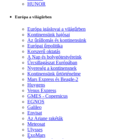
HUNOR
Európa a világűrben
Európa igáslovai a világűrben
Kontinensünk hajósai
Az űrállomás és kontinensünk
Európai űrpolitika
Korszerű oktatás
A Nap és bolygótestvéreink
Űrcsillagászat Európában
Nyereség a kontinensnek
Kontinensünk űrtörténelme
Mars Express és Beagle-2
Huygens
Venus Express
GMES - Copernicus
EGNOS
Galileo
Envisat
Az Ariane rakéták
Meteosat
Ulysses
ExoMars