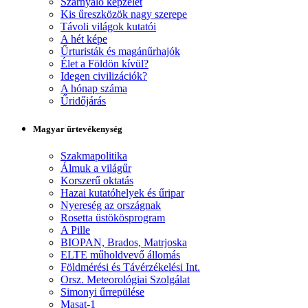
Szárnyaló képzelet
Kis űreszközök nagy szerepe
Távoli világok kutatói
A hét képe
Űrturisták és magánűrhajók
Élet a Földön kívül?
Idegen civilizációk?
A hónap száma
Űridőjárás
Magyar űrtevékenység
Szakmapolitika
Álmuk a világűr
Korszerű oktatás
Hazai kutatóhelyek és űripar
Nyereség az országnak
Rosetta üstökösprogram
A Pille
BIOPAN, Brados, Matrjoska
ELTE műholdvevő állomás
Földmérési és Távérzékelési Int.
Orsz. Meteorológiai Szolgálat
Simonyi űrrepülése
Masat-1