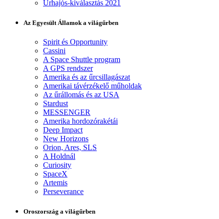
Űrhajós-kiválasztás 2021
Az Egyesült Államok a világűrben
Spirit és Opportunity
Cassini
A Space Shuttle program
A GPS rendszer
Amerika és az űrcsillagászat
Amerikai távérzékelő műholdak
Az űrállomás és az USA
Stardust
MESSENGER
Amerika hordozórakétái
Deep Impact
New Horizons
Orion, Ares, SLS
A Holdnál
Curiosity
SpaceX
Artemis
Perseverance
Oroszország a világűrben