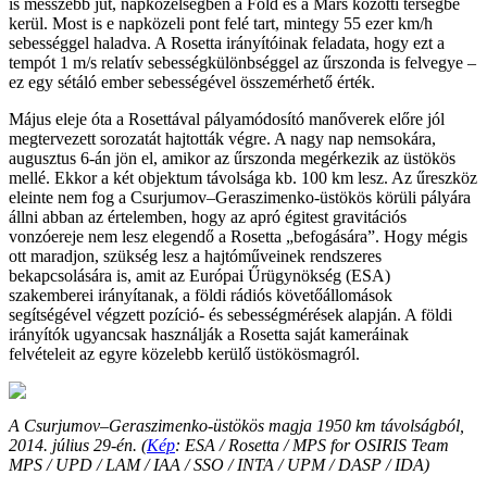
is messzebb jut, napközelségben a Föld és a Mars közötti térségbe
kerül. Most is e napközeli pont felé tart, mintegy 55 ezer km/h
sebességgel haladva. A Rosetta irányítóinak feladata, hogy ezt a
tempót 1 m/s relatív sebességkülönbséggel az űrszonda is felvegye –
ez egy sétáló ember sebességével összemérhető érték.
Május eleje óta a Rosettával pályamódosító manőverek előre jól
megtervezett sorozatát hajtották végre. A nagy nap nemsokára,
augusztus 6-án jön el, amikor az űrszonda megérkezik az üstökös
mellé. Ekkor a két objektum távolsága kb. 100 km lesz. Az űreszköz
eleinte nem fog a Csurjumov–Geraszimenko-üstökös körüli pályára
állni abban az értelemben, hogy az apró égitest gravitációs
vonzóereje nem lesz elegendő a Rosetta „befogására”. Hogy mégis
ott maradjon, szükség lesz a hajtóműveinek rendszeres
bekapcsolására is, amit az Európai Űrügynökség (ESA)
szakemberei irányítanak, a földi rádiós követőállomások
segítségével végzett pozíció- és sebességmérések alapján. A földi
irányítók ugyancsak használják a Rosetta saját kameráinak
felvételeit az egyre közelebb kerülő üstökösmagról.
A Csurjumov–Geraszimenko-üstökös magja 1950 km távolságból,
2014. július 29-én. (
Kép
: ESA / Rosetta / MPS for OSIRIS Team
MPS / UPD / LAM / IAA / SSO / INTA / UPM / DASP / IDA)