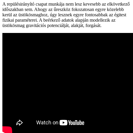
A repülésirányító csapat munkája nem lesz kevesebb az elkövetkező
időszakban sem. Ahogy az űreszköz fokozatosan egyre közelebb
kerül az üstökösmaghoz, úgy lesznek egyre fontosabbak az égitest
fizikai paraméterei. A beérkező adatok alapján modellezik az
üstökösmag gravitációs potenciálját, alakját, forgását.