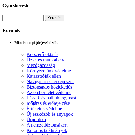
Gyorskereső
Rovatok
Mindennapi (űr)eszközök
Korszerű oktatás
Üzlet és munkahely
Mezőgazdaság
Környezetünk védelme
Katasztrófák ellen
Navigáció és térképészet
Biztonságos közlekedés
Az emberi élet védelme
Lássuk és halljuk egymást
Időjárás és előrejelzése
Értékeink védelme
Új eszközök és anyagok
Űrpolitika
A nemzetbiztonságért
Különös találmányok