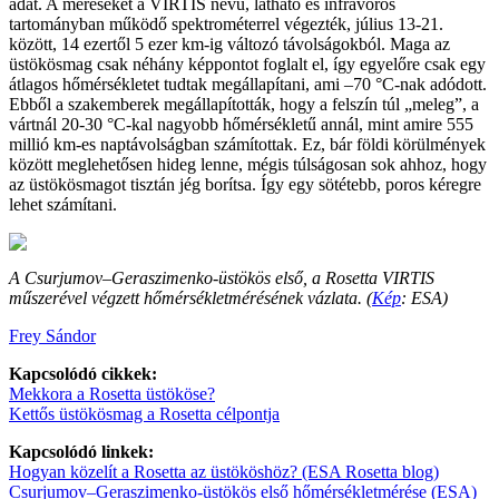
adat. A méréseket a VIRTIS nevű, látható és infravörös
tartományban működő spektrométerrel végezték, július 13-21.
között, 14 ezertől 5 ezer km-ig változó távolságokból. Maga az
üstökösmag csak néhány képpontot foglalt el, így egyelőre csak egy
átlagos hőmérsékletet tudtak megállapítani, ami –70 °C-nak adódott.
Ebből a szakemberek megállapították, hogy a felszín túl „meleg”, a
vártnál 20-30 °C-kal nagyobb hőmérsékletű annál, mint amire 555
millió km-es naptávolságban számítottak. Ez, bár földi körülmények
között meglehetősen hideg lenne, mégis túlságosan sok ahhoz, hogy
az üstökösmagot tisztán jég borítsa. Így egy sötétebb, poros kéregre
lehet számítani.
A Csurjumov–Geraszimenko-üstökös első, a Rosetta VIRTIS
műszerével végzett hőmérsékletmérésének vázlata. (
Kép
: ESA)
Frey Sándor
Kapcsolódó cikkek:
Mekkora a Rosetta üstököse?
Kettős üstökösmag a Rosetta célpontja
Kapcsolódó linkek:
Hogyan közelít a Rosetta az üstököshöz? (ESA Rosetta blog)
Csurjumov–Geraszimenko-üstökös első hőmérsékletmérése (ESA)