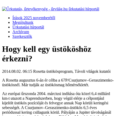
Írások 2025 novemberétől
Megújultunk
Űrkutatási hírportál
Archívum
Szerkesztők
Hogy kell egy üstököshöz
érkezni?
2014.08.02. 06:15
Rosetta üstökösprogram, Távoli világok kutatói
A Rosetta augusztus 6-án ér célba a 67P/Csurjumov–Geraszimenko-
üstökösnél. Már tudják az üstökösmag hőmérsékletét.
Az európai űrszonda 2004. márciusi indítása óta közel 6,4 milliárd
km-t utazott a Naprendszerben, hogy végül elérje a célpontjául
kijelölt üstökös pozícióját és felvegye annak Nap körüli keringési
sebességét. A Csurjumov–Geraszimenko-üstökös 6,5 éves
periódussal kering csillagunk körül. Pályáján a Jupiter távolságánál