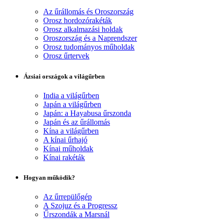
Az űrállomás és Oroszország
Orosz hordozórakéták
Orosz alkalmazási holdak
Oroszország és a Naprendszer
Orosz tudományos műholdak
Orosz űrtervek
Ázsiai országok a világűrben
India a világűrben
Japán a világűrben
Japán: a Hayabusa űrszonda
Japán és az űrállomás
Kína a világűrben
A kínai űrhajó
Kínai műholdak
Kínai rakéták
Hogyan működik?
Az űrrepülőgép
A Szojuz és a Progressz
Űrszondák a Marsnál