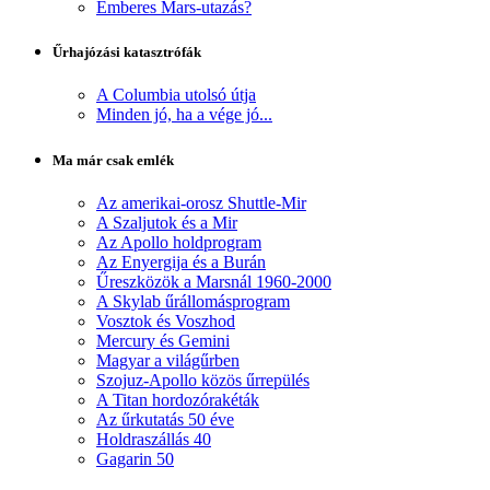
Emberes Mars-utazás?
Űrhajózási katasztrófák
A Columbia utolsó útja
Minden jó, ha a vége jó...
Ma már csak emlék
Az amerikai-orosz Shuttle-Mir
A Szaljutok és a Mir
Az Apollo holdprogram
Az Enyergija és a Burán
Űreszközök a Marsnál 1960-2000
A Skylab űrállomásprogram
Vosztok és Voszhod
Mercury és Gemini
Magyar a világűrben
Szojuz-Apollo közös űrrepülés
A Titan hordozórakéták
Az űrkutatás 50 éve
Holdraszállás 40
Gagarin 50