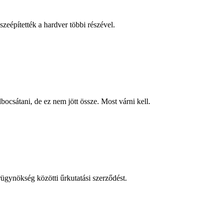
eépítették a hardver többi részével.
csátani, de ez nem jött össze. Most várni kell.
ügynökség közötti űrkutatási szerződést.