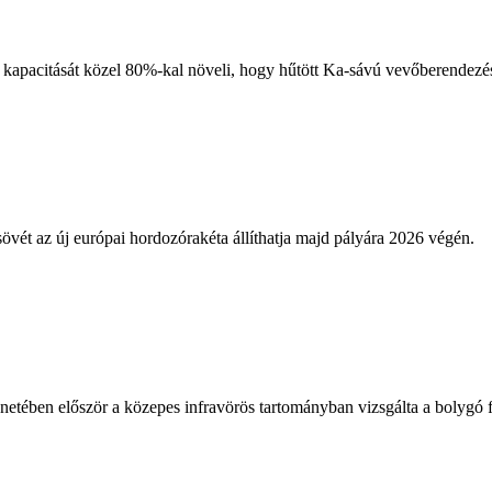
apacitását közel 80%-kal növeli, hogy hűtött Ka-sávú vevőberendezésse
vét az új európai hordozórakéta állíthatja majd pályára 2026 végén.
ében először a közepes infravörös tartományban vizsgálta a bolygó fe