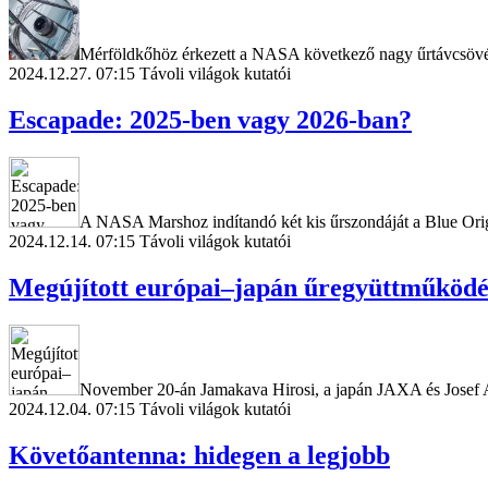
Mérföldkőhöz érkezett a NASA következő nagy űrtávcsövének 
2024.12.27. 07:15
Távoli világok kutatói
Escapade: 2025-ben vagy 2026-ban?
A NASA Marshoz indítandó két kis űrszondáját a Blue Origin
2024.12.14. 07:15
Távoli világok kutatói
Megújított európai–japán űregyüttműködé
November 20-án Jamakava Hirosi, a japán JAXA és Josef Asc
2024.12.04. 07:15
Távoli világok kutatói
Követőantenna: hidegen a legjobb