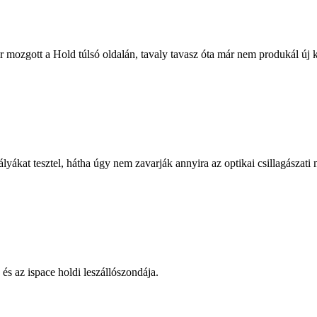
zör mozgott a Hold túlsó oldalán, tavaly tavasz óta már nem produkál ú
kat tesztel, hátha úgy nem zavarják annyira az optikai csillagászati 
és az ispace holdi leszállószondája.