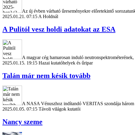
Az új évben várható űreseményekre előretekintő sorozatunk 
2025.01.21. 07:15
A Holdnál
A Pulitól vesz holdi adatokat az ESA
A magyar cég hamarosan induló neutronspektrométerének, a
2025.01.15. 19:15
Hazai kutatóhelyek és űripar
Talán már nem késik tovább
A NASA Vénuszhoz indítandó VERITAS szondája három év ké
2025.01.05. 07:15
Távoli világok kutatói
Nancy szeme