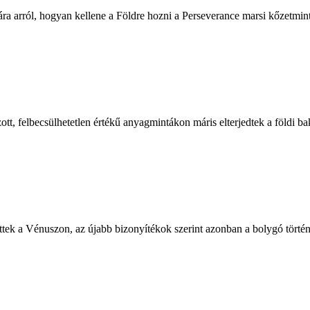
a arról, hogyan kellene a Földre hozni a Perseverance marsi kőzetmint
t, felbecsülhetetlen értékű anyagmintákon máris elterjedtek a földi b
ttek a Vénuszon, az újabb bizonyítékok szerint azonban a bolygó történ