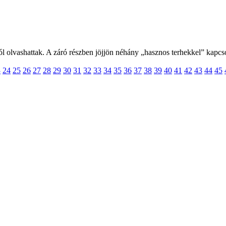
ól olvashattak. A záró részben jöjjön néhány „hasznos terhekkel” kapcs
3
24
25
26
27
28
29
30
31
32
33
34
35
36
37
38
39
40
41
42
43
44
45