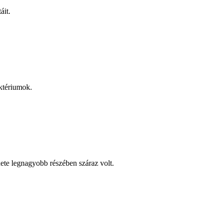
áit.
aktériumok.
ete legnagyobb részében száraz volt.