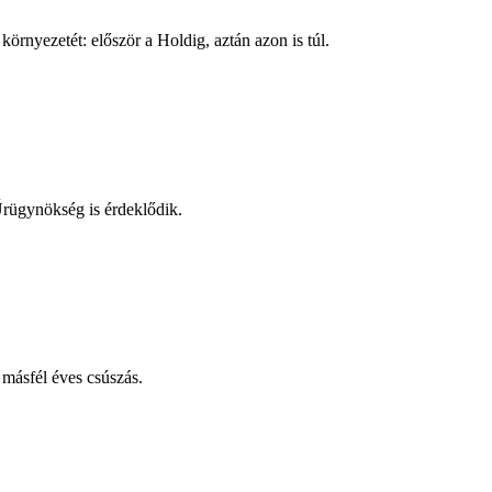
rnyezetét: először a Holdig, aztán azon is túl.
Űrügynökség is érdeklődik.
másfél éves csúszás.