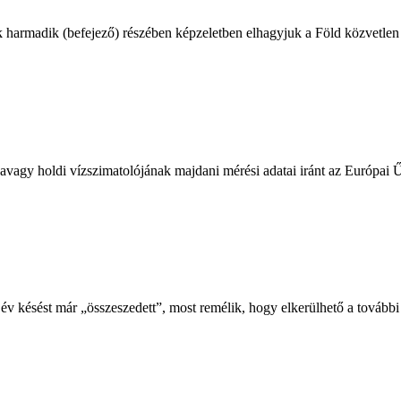
harmadik (befejező) részében képzeletben elhagyjuk a Föld közvetlen kö
vagy holdi vízszimatolójának majdani mérési adatai iránt az Európai 
sést már „összeszedett”, most remélik, hogy elkerülhető a további 