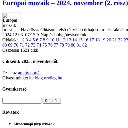
Európai mozaik – 2024. november (2. rész)
Havi összeállításunk első részében űrhajósokról és rakétákr
2024.12.03. 07:15
A Nap és bolygótestvéreink
Oldalak:
1
2
3
4
5
6
7
8
9
10
11
12
13
14
15
16
17
18
19
20
21
22
2
68
69
70
71
72
73
74
75
76
77
78
79
80
81
82
Összesen 1621 cikk.
Cikkeink 2025. novembertől:
Ez itt az
archív portál
.
Olvass minket itt:
blog.urvilag.hu
Gyorskereső
Rovatok
Mindennapi (űr)eszközök