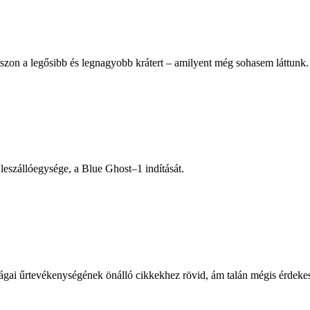
szon a legősibb és legnagyobb krátert – amilyent még sohasem láttunk.
 leszállóegysége, a Blue Ghost–1 indítását.
zágai űrtevékenységének önálló cikkekhez rövid, ám talán mégis érdekes 