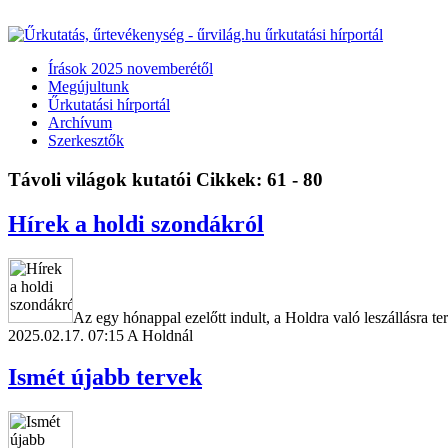
Írások 2025 novemberétől
Megújultunk
Űrkutatási hírportál
Archívum
Szerkesztők
Távoli világok kutatói
Cikkek: 61 - 80
Hírek a holdi szondákról
Az egy hónappal ezelőtt indult, a Holdra való leszállásra te
2025.02.17. 07:15
A Holdnál
Ismét újabb tervek