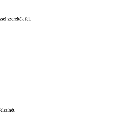
l szerelték fel.
lszínét.