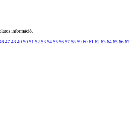
olatos információ.
46
47
48
49
50
51
52
53
54
55
56
57
58
59
60
61
62
63
64
65
66
67