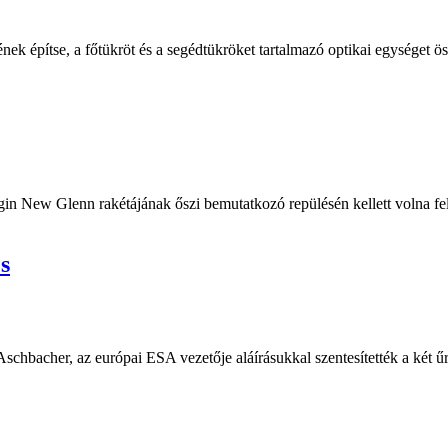
építse, a főtükröt és a segédtükröket tartalmazó optikai egységet össz
 New Glenn rakétájának őszi bemutatkozó repülésén kellett volna felbo
s
hbacher, az európai ESA vezetője aláírásukkal szentesítették a két űr