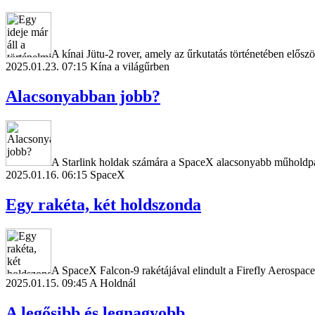
A kínai Jütu-2 rover, amely az űrkutatás történetében elős
2025.01.23. 07:15
Kína a világűrben
Alacsonyabban jobb?
A Starlink holdak számára a SpaceX alacsonyabb műholdpályá
2025.01.16. 06:15
SpaceX
Egy rakéta, két holdszonda
A SpaceX Falcon-9 rakétájával elindult a Firefly Aerospace 
2025.01.15. 09:45
A Holdnál
A legősibb és legnagyobb