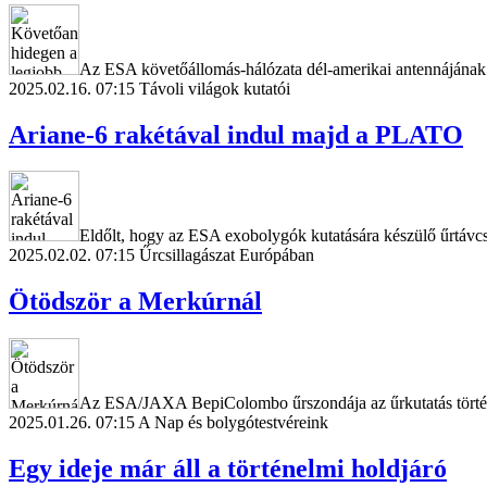
Az ESA követőállomás-hálózata dél-amerikai antennájának k
2025.02.16. 07:15
Távoli világok kutatói
Ariane-6 rakétával indul majd a PLATO
Eldőlt, hogy az ESA exobolygók kutatására készülő űrtávcsö
2025.02.02. 07:15
Űrcsillagászat Európában
Ötödször a Merkúrnál
Az ESA/JAXA BepiColombo űrszondája az űrkutatás történet
2025.01.26. 07:15
A Nap és bolygótestvéreink
Egy ideje már áll a történelmi holdjáró