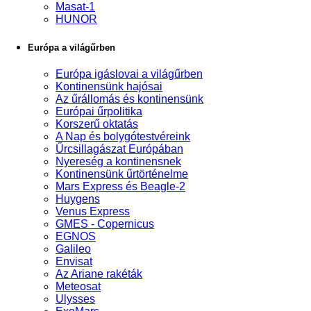
Masat-1
HUNOR
Európa a világűrben
Európa igáslovai a világűrben
Kontinensünk hajósai
Az űrállomás és kontinensünk
Európai űrpolitika
Korszerű oktatás
A Nap és bolygótestvéreink
Űrcsillagászat Európában
Nyereség a kontinensnek
Kontinensünk űrtörténelme
Mars Express és Beagle-2
Huygens
Venus Express
GMES - Copernicus
EGNOS
Galileo
Envisat
Az Ariane rakéták
Meteosat
Ulysses