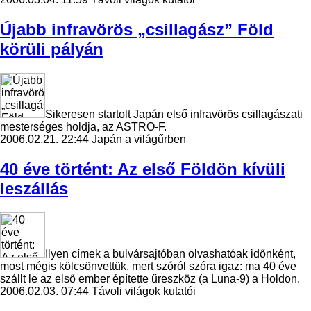
Újabb infravörös „csillagász” Föld
körüli pályán
Sikeresen startolt Japán első infravörös csillagászati
mesterséges holdja, az ASTRO-F.
2006.02.21. 22:44
Japán a világűrben
40 éve történt: Az első Földön kívüli
leszállás
Ilyen címek a bulvársajtóban olvashatóak időnként,
most mégis kölcsönvettük, mert szóról szóra igaz: ma 40 éve
szállt le az első ember építette űreszköz (a Luna-9) a Holdon.
2006.02.03. 07:44
Távoli világok kutatói