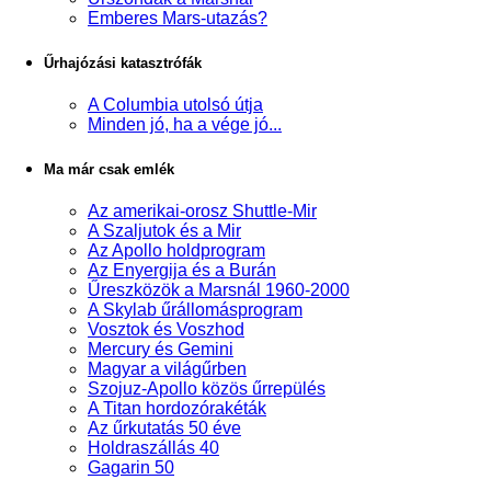
Emberes Mars-utazás?
Űrhajózási katasztrófák
A Columbia utolsó útja
Minden jó, ha a vége jó...
Ma már csak emlék
Az amerikai-orosz Shuttle-Mir
A Szaljutok és a Mir
Az Apollo holdprogram
Az Enyergija és a Burán
Űreszközök a Marsnál 1960-2000
A Skylab űrállomásprogram
Vosztok és Voszhod
Mercury és Gemini
Magyar a világűrben
Szojuz-Apollo közös űrrepülés
A Titan hordozórakéták
Az űrkutatás 50 éve
Holdraszállás 40
Gagarin 50