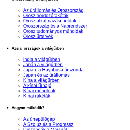
Az űrállomás és Oroszország
Orosz hordozórakéták
Orosz alkalmazási holdak
Oroszország és a Naprendszer
Orosz tudományos műholdak
Orosz űrtervek
Ázsiai országok a világűrben
India a világűrben
Japán a világűrben
Japán: a Hayabusa űrszonda
Japán és az űrállomás
Kína a világűrben
A kínai űrhajó
Kínai műholdak
Kínai rakéták
Hogyan működik?
Az űrrepülőgép
A Szojuz és a Progressz
Űrszondák a Marsnál