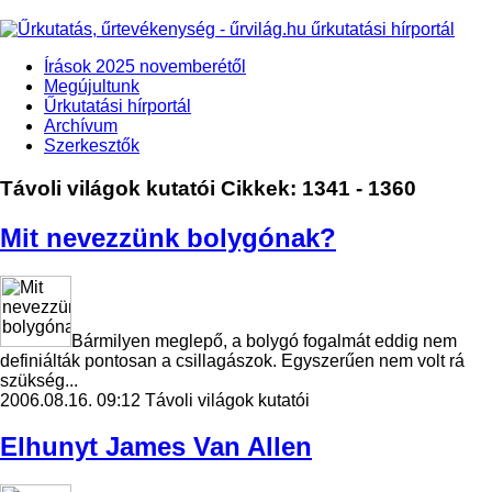
Írások 2025 novemberétől
Megújultunk
Űrkutatási hírportál
Archívum
Szerkesztők
Távoli világok kutatói
Cikkek: 1341 - 1360
Mit nevezzünk bolygónak?
Bármilyen meglepő, a bolygó fogalmát eddig nem
definiálták pontosan a csillagászok. Egyszerűen nem volt rá
szükség...
2006.08.16. 09:12
Távoli világok kutatói
Elhunyt James Van Allen