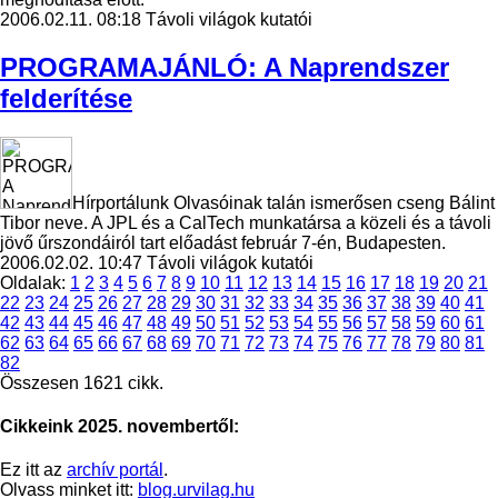
2006.02.11. 08:18
Távoli világok kutatói
PROGRAMAJÁNLÓ: A Naprendszer
felderítése
Hírportálunk Olvasóinak talán ismerősen cseng Bálint
Tibor neve. A JPL és a CalTech munkatársa a közeli és a távoli
jövő űrszondáiról tart előadást február 7-én, Budapesten.
2006.02.02. 10:47
Távoli világok kutatói
Oldalak:
1
2
3
4
5
6
7
8
9
10
11
12
13
14
15
16
17
18
19
20
21
22
23
24
25
26
27
28
29
30
31
32
33
34
35
36
37
38
39
40
41
42
43
44
45
46
47
48
49
50
51
52
53
54
55
56
57
58
59
60
61
62
63
64
65
66
67
68
69
70
71
72
73
74
75
76
77
78
79
80
81
82
Összesen 1621 cikk.
Cikkeink 2025. novembertől:
Ez itt az
archív portál
.
Olvass minket itt:
blog.urvilag.hu