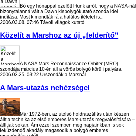
Bő egy hónappal ezelőtt írtunk arról, hogy a NASA-nál
bizonytalanná vált a Dawn kisbolygókutató szonda idei
indítása. Most kimondták rá a halálos ítéletet is...
2006.03.08. 07:46
Távoli világok kutatói
Közelít a Marshoz az új „felderítő”
A NASA Mars Reconnaissance Orbiter (MRO)
szondája március 10-én áll a vörös bolygó körüli pályára.
2006.02.25. 08:22
Űrszondák a Marsnál
A Mars-utazás nehézségei
Már 1972-ben, az utolsó holdraszállás után készen
állt a technika az első emberes Mars-utazás megvalósítására –
állítják sokan. Ám ezzel szemben még napjainkban is sok
leküzdendő akadály magasodik a bolygó emberes
meghódítása előtt.