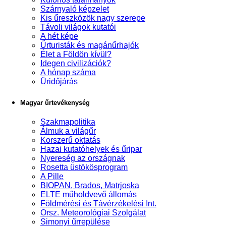
Szárnyaló képzelet
Kis űreszközök nagy szerepe
Távoli világok kutatói
A hét képe
Űrturisták és magánűrhajók
Élet a Földön kívül?
Idegen civilizációk?
A hónap száma
Űridőjárás
Magyar űrtevékenység
Szakmapolitika
Álmuk a világűr
Korszerű oktatás
Hazai kutatóhelyek és űripar
Nyereség az országnak
Rosetta üstökösprogram
A Pille
BIOPAN, Brados, Matrjoska
ELTE műholdvevő állomás
Földmérési és Távérzékelési Int.
Orsz. Meteorológiai Szolgálat
Simonyi űrrepülése