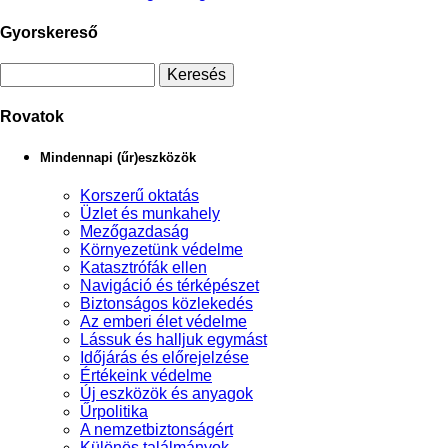
Gyorskereső
Rovatok
Mindennapi (űr)eszközök
Korszerű oktatás
Üzlet és munkahely
Mezőgazdaság
Környezetünk védelme
Katasztrófák ellen
Navigáció és térképészet
Biztonságos közlekedés
Az emberi élet védelme
Lássuk és halljuk egymást
Időjárás és előrejelzése
Értékeink védelme
Új eszközök és anyagok
Űrpolitika
A nemzetbiztonságért
Különös találmányok