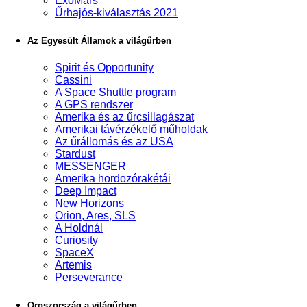
ExoMars
Űrhajós-kiválasztás 2021
Az Egyesült Államok a világűrben
Spirit és Opportunity
Cassini
A Space Shuttle program
A GPS rendszer
Amerika és az űrcsillagászat
Amerikai távérzékelő műholdak
Az űrállomás és az USA
Stardust
MESSENGER
Amerika hordozórakétái
Deep Impact
New Horizons
Orion, Ares, SLS
A Holdnál
Curiosity
SpaceX
Artemis
Perseverance
Oroszország a világűrben