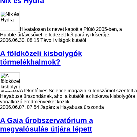
Nix és Hydra
Hivatalosan is nevet kapott a Plútó 2005-ben, a
Hubble-űrtávcsővel felfedezett két parányi kísérője.
2006.06.30. 08:15
Távoli világok kutatói
A földközeli kisbolygók
törmelékhalmok?
A tekintélyes Science magazin különszámot szentelt a
Hayabusa űrszondának, ahol a kutatók az Itokawa kisbolygóra
vonatkozó eredményeiket közlik.
2006.06.07. 07:54
Japán: a Hayabusa űrszonda
A Gaia űrobszervatórium a
megvalósulás útjára lépett