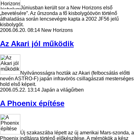
Júniusban került sor a New Horizons első
„bevetésére”. Az űrszonda a fő kisbolygóövön történő
áthaladása során lencsevégre kapta a 2002 JF56 jelű
kisbolygót.
2006.06.20. 08:14
New Horizons
Az Akari jól működik
Nyilvánosságra hozták az Akari (felbocsátás előtti
nevén ASTRO-F) japán infravörös csillagászati mesterséges
hold első képeit.
2006.05.22. 13:14
Japán a világűrben
A Phoenix építése
Új szakaszába lépett az új amerikai Mars-szonda, a
Phoenix indításra történő előkészítése. A mérnökök a kész