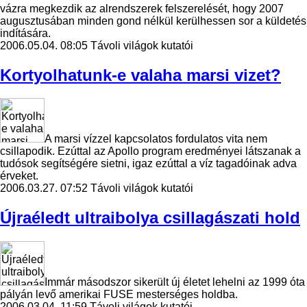
vázra megkezdik az alrendszerek felszerelését, hogy 2007
augusztusában minden gond nélkül kerülhessen sor a küldetés
indítására.
2006.05.04. 08:05
Távoli világok kutatói
Kortyolhatunk-e valaha marsi vizet?
A marsi vízzel kapcsolatos fordulatos vita nem
csillapodik. Ezúttal az Apollo program eredményei látszanak a
tudósok segítségére sietni, igaz ezúttal a víz tagadóinak adva
érveket.
2006.03.27. 07:52
Távoli világok kutatói
Újraéledt ultraibolya csillagászati hold
Immár másodszor sikerült új életet lehelni az 1999 óta
pályán levő amerikai FUSE mesterséges holdba.
2006.03.04. 11:59
Távoli világok kutatói