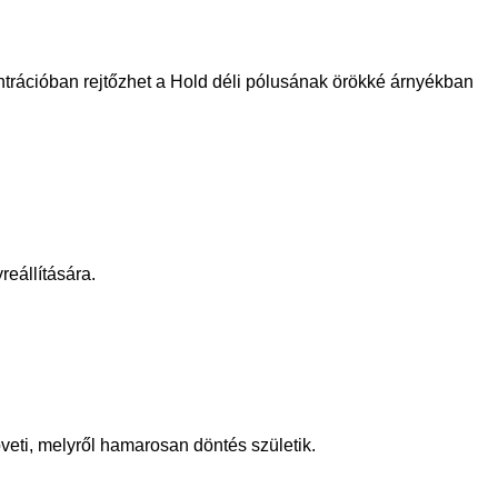
trációban rejtőzhet a Hold déli pólusának örökké árnyékban
eállítására.
eti, melyről hamarosan döntés születik.