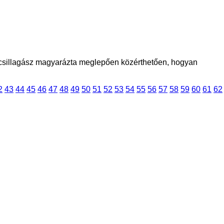
lt csillagász magyarázta meglepően közérthetően, hogyan
2
43
44
45
46
47
48
49
50
51
52
53
54
55
56
57
58
59
60
61
62