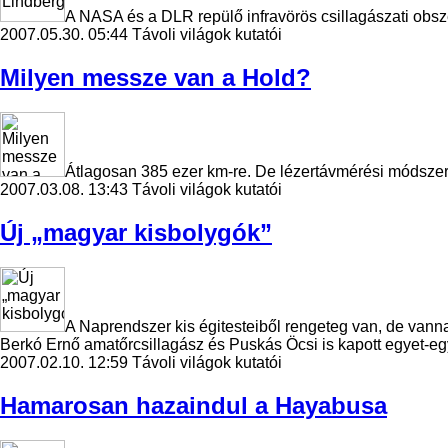
A NASA és a DLR repülő infravörös csillagászati obszer
2007.05.30. 05:44
Távoli világok kutatói
Milyen messze van a Hold?
Átlagosan 385 ezer km-re. De lézertávmérési módszerr
2007.03.08. 13:43
Távoli világok kutatói
Új „magyar kisbolygók”
A Naprendszer kis égitesteiből rengeteg van, de vann
Berkó Ernő amatőrcsillagász és Puskás Öcsi is kapott egyet-eg
2007.02.10. 12:59
Távoli világok kutatói
Hamarosan hazaindul a Hayabusa