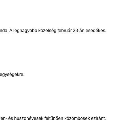
onda. A legnagyobb közelség február 28-án esedékes.
kegységekre.
tizen- és huszonévesek feltűnően közömbösek eziránt.