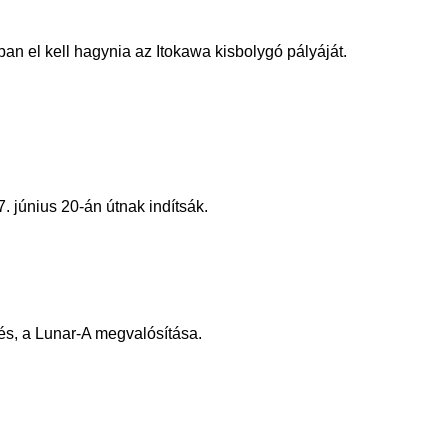
n el kell hagynia az Itokawa kisbolygó pályáját.
 június 20-án útnak indítsák.
és, a Lunar-A megvalósítása.