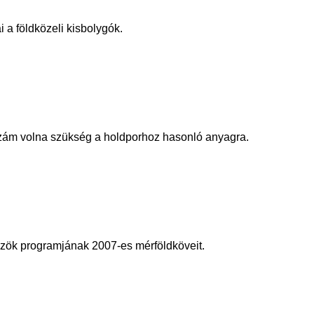
 a földközeli kisbolygók.
szám volna szükség a holdporhoz hasonló anyagra.
közök programjának 2007-es mérföldköveit.