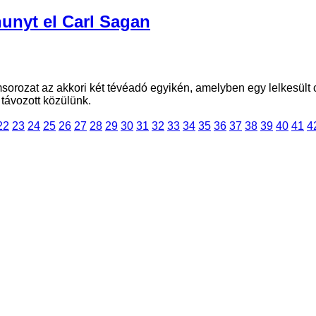
hunyt el Carl Sagan
ilmsorozat az akkori két tévéadó egyikén, amelyben egy lelkesü
távozott közülünk.
22
23
24
25
26
27
28
29
30
31
32
33
34
35
36
37
38
39
40
41
4