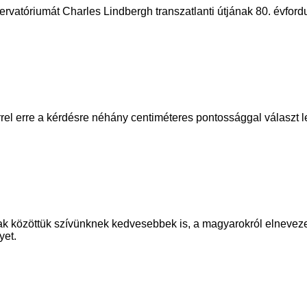
vatóriumát Charles Lindbergh transzatlanti útjának 80. évforduló
el erre a kérdésre néhány centiméteres pontossággal választ l
ak közöttük szívünknek kedvesebbek is, a magyarokról elnevezet
yet.