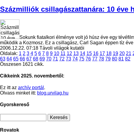
Százmilliók csillagászattanára: 10 éve 
Sokunk fiatalkori élménye volt jó húsz éve egy tévéf
működik a Kozmosz. Ez a csillagász, Carl Sagan éppen tíz éve 
2006.12.22. 07:18
Távoli világok kutatói
Oldalak:
1
2
3
4
5
6
7
8
9
10
11
12
13
14
15
16
17
18
19
20
21
63
64
65
66
67
68
69
70
71
72
73
74
75
76
77
78
79
80
81
82
Összesen 1621 cikk.
Cikkeink 2025. novembertől:
Ez itt az
archív portál
.
Olvass minket itt:
blog.urvilag.hu
Gyorskereső
Rovatok