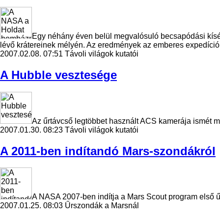
Egy néhány éven belül megvalósuló becsapódási kísérl
lévő krátereinek mélyén. Az eredmények az emberes expedíciók
2007.02.08. 07:51
Távoli világok kutatói
A Hubble vesztesége
Az űrtávcső legtöbbet használt ACS kamerája ismét me
2007.01.30. 08:23
Távoli világok kutatói
A 2011-ben indítandó Mars-szondákról
A NASA 2007-ben indítja a Mars Scout program első űr
2007.01.25. 08:03
Űrszondák a Marsnál