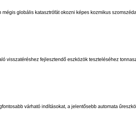
n mégis globális katasztrófát okozni képes kozmikus szomszédai
aló visszatéréshez fejlesztendő eszközök teszteléséhez tonna
legfontosabb várható indításokat, a jelentősebb automata űresz