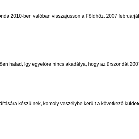
da 2010-ben valóban visszajusson a Földhöz, 2007 februárjába
en halad, így egyelőre nincs akadálya, hogy az űrszondát 2007.
tására készülnek, komoly veszélybe került a következő küldet