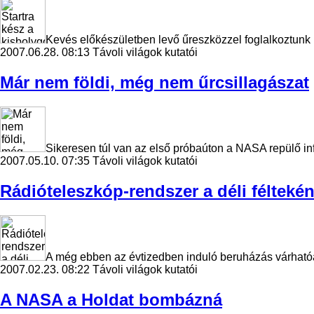
Kevés előkészületben levő űreszközzel foglalkoztunk m
2007.06.28. 08:13
Távoli világok kutatói
Már nem földi, még nem űrcsillagászat
Sikeresen túl van az első próbaúton a NASA repülő inf
2007.05.10. 07:35
Távoli világok kutatói
Rádióteleszkóp-rendszer a déli félteké
A még ebben az évtizedben induló beruházás várhatóan 1
2007.02.23. 08:22
Távoli világok kutatói
A NASA a Holdat bombázná