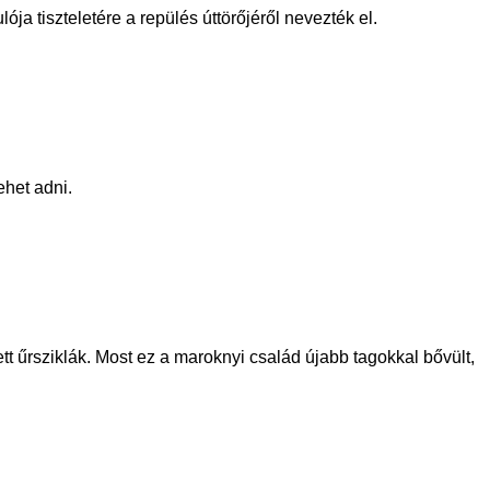
ja tiszteletére a repülés úttörőjéről nevezték el.
ehet adni.
t űrsziklák. Most ez a maroknyi család újabb tagokkal bővült,