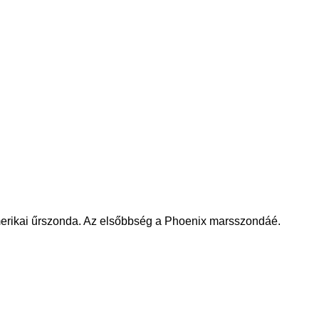
merikai űrszonda. Az elsőbbség a Phoenix marsszondáé.