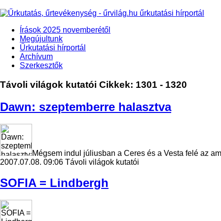
Írások 2025 novemberétől
Megújultunk
Űrkutatási hírportál
Archívum
Szerkesztők
Távoli világok kutatói
Cikkek: 1301 - 1320
Dawn: szeptemberre halasztva
Mégsem indul júliusban a Ceres és a Vesta felé az a
2007.07.08. 09:06
Távoli világok kutatói
SOFIA = Lindbergh