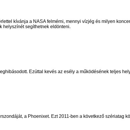
ettel kívánja a NASA felmérni, mennyi vízjég és milyen koncen
 helyszínét segíthetnek eldönteni.
ghibásodott. Ezúttal kevés az esély a működésének teljes helyr
szondáját, a Phoenixet. Ezt 2011-ben a következő szériatag köv