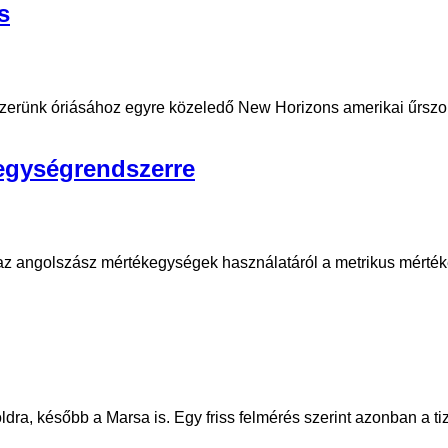
s
szerünk óriásához egyre közeledő New Horizons amerikai űrsz
kegységrendszerre
ér az angolszász mértékegységek használatáról a metrikus mérté
ldra, később a Marsa is. Egy friss felmérés szerint azonban a 