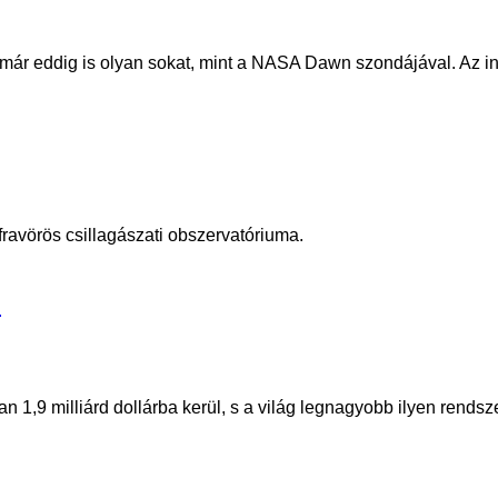
ár eddig is olyan sokat, mint a NASA Dawn szondájával. Az ind
ravörös csillagászati obszervatóriuma.
n
,9 milliárd dollárba kerül, s a világ legnagyobb ilyen rendszer