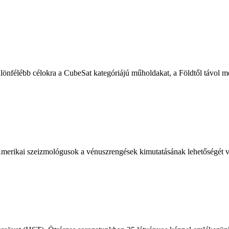
ülönfélébb célokra a CubeSat kategóriájú műholdakat, a Földtől távol mé
 Amerikai szeizmológusok a vénuszrengések kimutatásának lehetőségét v