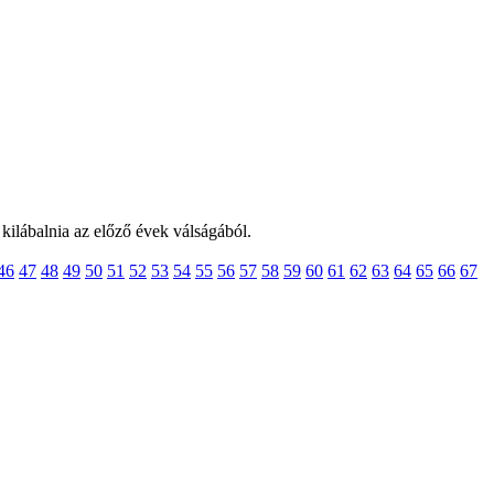
kilábalnia az előző évek válságából.
46
47
48
49
50
51
52
53
54
55
56
57
58
59
60
61
62
63
64
65
66
67