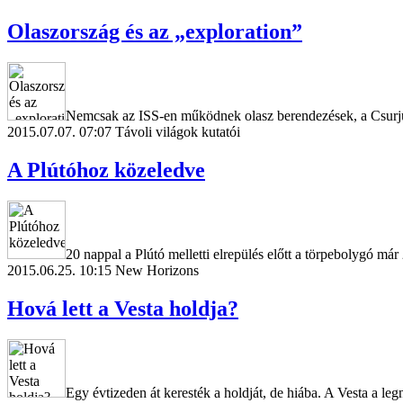
Olaszország és az „exploration”
Nemcsak az ISS-en működnek olasz berendezések, a Csurjum
2015.07.07. 07:07
Távoli világok kutatói
A Plútóhoz közeledve
20 nappal a Plútó melletti elrepülés előtt a törpebolygó má
2015.06.25. 10:15
New Horizons
Hová lett a Vesta holdja?
Egy évtizeden át keresték a holdját, de hiába. A Vesta a l