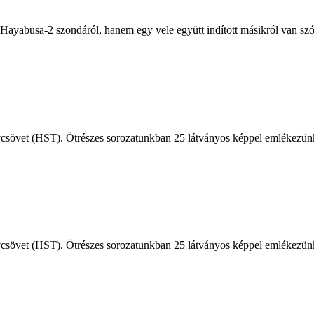
ayabusa-2 szondáról, hanem egy vele együtt indított másikról van szó
sövet (HST). Ötrészes sorozatunkban 25 látványos képpel emlékezünk a
sövet (HST). Ötrészes sorozatunkban 25 látványos képpel emlékezünk a