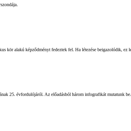
szondája.
kus kör alakú képződményt fedeztek fel. Ha létezése beigazolódik, ez 
ak 25. évfordulójáról. Az előadásból három infografikát mutatunk be