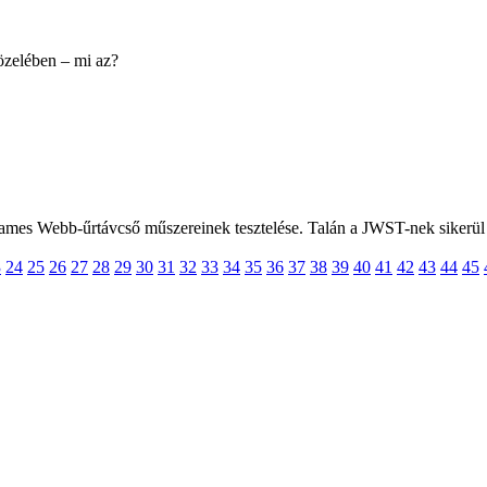
özelében – mi az?
James Webb-űrtávcső műszereinek tesztelése. Talán a JWST-nek sikerül 
3
24
25
26
27
28
29
30
31
32
33
34
35
36
37
38
39
40
41
42
43
44
45