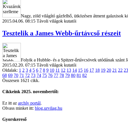
Nagy, zöld világító gázfelhő, ütközésen átment galaxisok k
2015.04.06. 08:15
Távoli világok kutatói
Tesztelik a James Webb-űrtávcső részeit
Folyik a Hubble- és a Spitzer-űrtávcsövek utódának szánt 
2015.02.20. 07:15
Távoli világok kutatói
Oldalak:
1
2
3
4
5
6
7
8
9
10
11
12
13
14
15
16
17
18
19
20
21
22
2
68
69
70
71
72
73
74
75
76
77
78
79
80
81
82
Összesen 1621 cikk.
Cikkeink 2025. novembertől:
Ez itt az
archív portál
.
Olvass minket itt:
blog.urvilag.hu
Gyorskereső