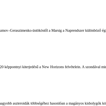
ov–Geraszimenko-üstököstől a Marsig a Naprendszer különböző égitest
r 20 képpontnyi kiterjedésű a New Horizons felvételein. A szondával min
egnagyobb aszteroidák többségéhez hasonlóan a magányos kisbolygók köz