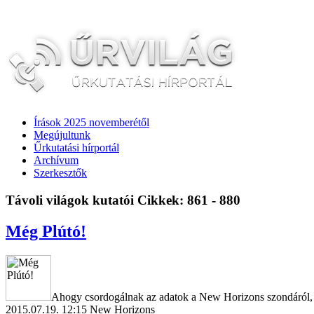
Írások 2025 novemberétől
Megújultunk
Űrkutatási hírportál
Archívum
Szerkesztők
Távoli világok kutatói
Cikkek: 861 - 880
Még Plútó!
Ahogy csordogálnak az adatok a New Horizons szondáról, ú
2015.07.19. 12:15
New Horizons