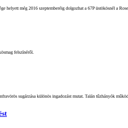
ge helyett még 2016 szeptemberéig dolgozhat a 67P üstökösnél a Rosetta
kösmag felszínéről.
infravörös sugárzása különös ingadozást mutat. Talán tűzhányók működ
ést