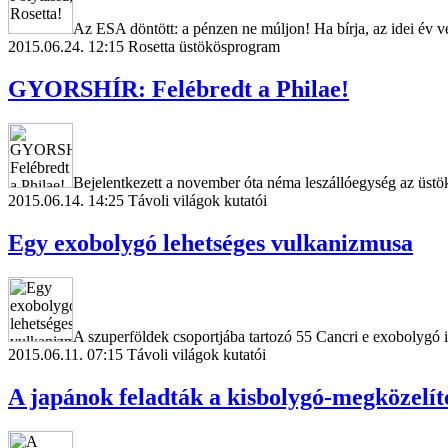
Az ESA döntött: a pénzen ne múljon! Ha bírja, az idei év vé
2015.06.24. 12:15
Rosetta üstökösprogram
GYORSHÍR: Felébredt a Philae!
Bejelentkezett a november óta néma leszállóegység az üstö
2015.06.14. 14:25
Távoli világok kutatói
Egy exobolygó lehetséges vulkanizmusa
A szuperföldek csoportjába tartozó 55 Cancri e exobolygó 
2015.06.11. 07:15
Távoli világok kutatói
A japánok feladták a kisbolygó-megközelít