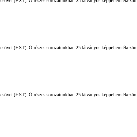
sövet (HST). Ötrészes sorozatunkban 25 látványos képpel emlékezünk a
sövet (HST). Ötrészes sorozatunkban 25 látványos képpel emlékezünk a
sövet (HST). Ötrészes sorozatunkban 25 látványos képpel emlékezünk a