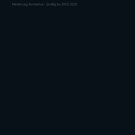
Minden jog fenntartva - űrvilág.hu 2002-2025