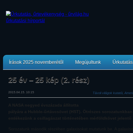
Írások 2025 novemberétől
Megújultunk
Űrkutatási
25 év – 25 kép (2. rész)
2015.04.15. 10:15
Távoli világok kutatói, Amer
A NASA negyed évszázada állította
pályára a Hubble-űrtávcsövet (HST). Ötrészes sorozatunkban
emlékezünk a csillagászat történetében mérföldkövet jelentő
Sorozatunk második részében galaxisokat mutatunk be. A galaxiso