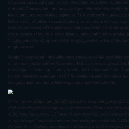
évszázaddal ezelőtt éppen a HST névadójának, Edwin Hubble-nek 
érdemei. Ő bizonyította be, hogy az égen látható ködös foltok egy
kívüli, tehát extragalaktikus objektum. Tőle származik a galaxisok 
küllős spirál, elliptikus és szabálytalan), és ő mutatta ki, hogy a g
arányos sebességgel távolodnak tőlünk (egymástól). A Világegye
róla elnevezett Hubble-állandó jellemzi, amelynek pontos értékét (
Világegyetem korát) éppen a HST megfigyeléseinek köszönhetően 
meghatározni.
Az elmúlt száz évben hihetetlen részletességű képek készültek a táv
a HST-nek köszönhetően. Az eredeti, Hubble-féle osztályozáshoz ké
morfológiai sokfélesége és fény derült a köztük fennálló fizikai ka
ütköző galaxisok esetében. A HST felvételeinek jelentős hányada g
válogatásunkban néhány különleges példányt mutatunk be.
A HST archív adatait amatőr csillagászok is használhatják (sőt, táv
23,5 millió fényév távolságban, a Vadászebek (Canes Venatici) c
4258) katalógusszámú, 130 ezer fényév átmérőjű spirálgalaxisról 
amatőrök együttműködésének eredményeképpen született. A 2013
Gendler és J. GaBany amerikai asztrofotósok a saját felvételeik 