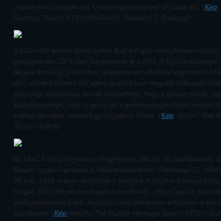
műszerével készített hét felvétel egyesítésével állították elő. (
Kép
:
Heritage Team / STScI / AURA / R. Gendler / J. GaBany)
A 600 millió fényév távolságban lévő a Kígyó csillagképben látsz
gyűrűgalaxist 2001-ben fényképezte le a HST. A Tejútrendszernél
fényév átmérőjű galaxisban jellegzetesen elkülönül egymástól a fiat
álló, szinte tökéletes kör alakú gyűrű és az öregebb csillagokból á
szépsége elsősorban annak köszönhető, hogy a galaxis éppen lapjáv
különlegessége, hogy a gyűrű és a galaxis magja közötti résben (k
sokkal távolabbi, hasonló gyűrűgalaxis látszik. (
Kép
: NASA / The H
STScI / AURA)
Az NGC 7742 a Pegazus csillagképben látható, kis spirálgalaxis, 
fényév, vagyis harmada a Tejútrendszerének. Távolsága 72 millió 
20 éve, 1995 nyarán készítette a felvételt. A Seyfert-2 típusú aktí
magját 3000 fényév távolságban körülvevő, „rojtos” gyűrű, amelybe
csillagkeletkezés folyik. A gyűrűn kívül halványan előtűnnek a szor
spirálkarok. (
Kép
: NASA / The Hubble Heritage Team / STScI / AU