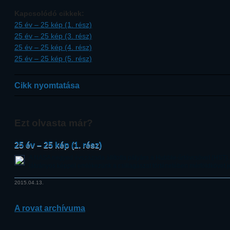
Kapcsolódó cikkek:
25 év – 25 kép (1. rész)
25 év – 25 kép (3. rész)
25 év – 25 kép (4. rész)
25 év – 25 kép (5. rész)
Cikk nyomtatása
Ezt olvasta már?
25 év – 25 kép (1. rész)
A NASA negyed évszázada állította pályára a Hubble-űrtávcsövet (HST)
látványos képpel emlékezünk a csillagászat történetében mérföldkövet j
2015.04.13.
A rovat archívuma