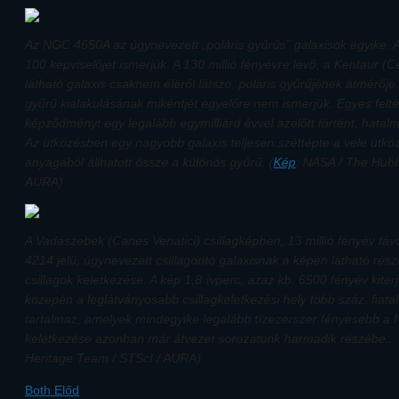
Az NGC 4650A az úgynevezett „poláris gyűrűs” galaxisok egyike. A
100 képviselőjét ismerjük. A 130 millió fényévre lévő, a Kentaur (
látható galaxis csaknem éléről látszó, poláris gyűrűjének átmérője
gyűrű kialakulásának mikéntjét egyelőre nem ismerjük. Egyes felté
képződményt egy legalább egymilliárd évvel azelőtt történt, hatalm
Az ütközésben egy nagyobb galaxis teljesen széttépte a vele ütköz
anyagából állhatott össze a különös gyűrű. (
Kép
: NASA / The Hubb
AURA)
A Vadászebek (Canes Venatici) csillagképben, 13 millió fényév tá
4214 jelű, úgynevezett csillagontó galaxisnak a képen látható rész
csillagok keletkezése. A kép 1,8 ívperc, azaz kb. 6500 fényév kiter
közepén a leglátványosabb csillagkeletkezési hely több száz, fiatal,
tartalmaz, amelyek mindegyike legalább tízezerszer fényesebb a N
keletkezése azonban már átvezet sorozatunk harmadik részébe... 
Heritage Team / STScI / AURA)
Both Előd