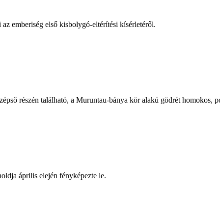
z emberiség első kisbolygó-eltérítési kísérletéről.
zépső részén található, a Muruntau-bánya kör alakú gödrét homokos, p
ja április elején fényképezte le.