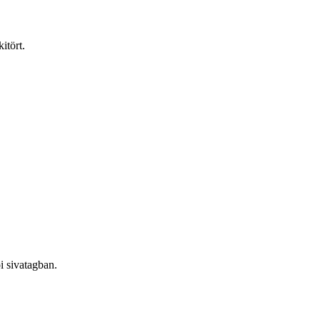
itört.
i sivatagban.