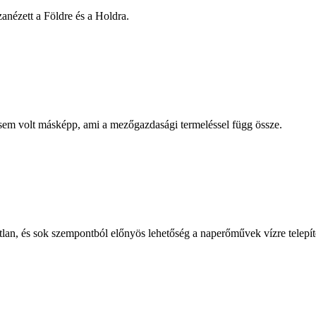
zanézett a Földre és a Holdra.
n sem volt másképp, ami a mezőgazdasági termeléssel függ össze.
lan, és sok szempontból előnyös lehetőség a naperőművek vízre telepít