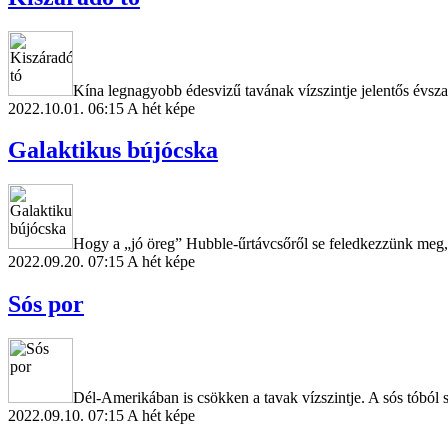
Kína legnagyobb édesvizű tavának vízszintje jelentős évsza
2022.10.01. 06:15
A hét képe
Galaktikus bújócska
Hogy a „jó öreg” Hubble-űrtávcsőről se feledkezzünk meg, it
2022.09.20. 07:15
A hét képe
Sós por
Dél-Amerikában is csökken a tavak vízszintje. A sós tóból s
2022.09.10. 07:15
A hét képe