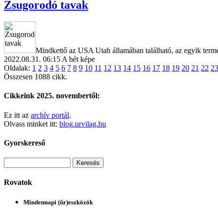
Zsugorodó tavak
Mindkettő az USA Utah államában található, az egyik termé
2022.08.31. 06:15
A hét képe
Oldalak:
1
2
3
4
5
6
7
8
9
10
11
12
13
14
15
16
17
18
19
20
21
22
2
Összesen 1088 cikk.
Cikkeink 2025. novembertől:
Ez itt az
archív portál
.
Olvass minket itt:
blog.urvilag.hu
Gyorskereső
Rovatok
Mindennapi (űr)eszközök