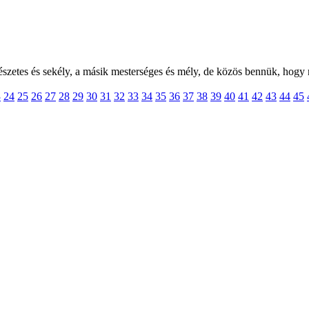
szetes és sekély, a másik mesterséges és mély, de közös bennük, hogy
3
24
25
26
27
28
29
30
31
32
33
34
35
36
37
38
39
40
41
42
43
44
45