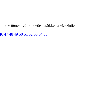
 mindkettőnek számottevően csökken a vízszintje.
46
47
48
49
50
51
52
53
54
55