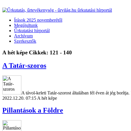
Írások 2025 novemberétől
Megújultunk
Űrkutatási hírportál
Archívum
Szerkesztők
A hét képe
Cikkek: 121 - 140
A Tatár-szoros
A távol-keleti Tatár-szorost általában fél éven át jég borítj
2022.12.20. 07:15
A hét képe
Pillantások a Földre