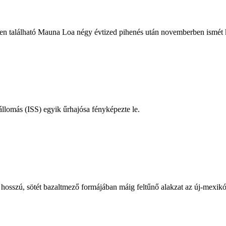
n található Mauna Loa négy évtized pihenés után novemberben ismét k
llomás (ISS) egyik űrhajósa fényképezte le.
 hosszú, sötét bazaltmező formájában máig feltűnő alakzat az új-mexikó