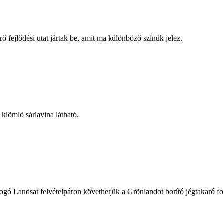
érő fejlődési utat jártak be, amit ma különböző színük jelez.
kiömlő sárlavina látható.
ogó Landsat felvételpáron követhetjük a Grönlandot borító jégtakaró fo