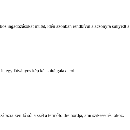
kos ingadozásokat mutat, idén azonban rendkívül alacsonyra süllyedt a 
t egy látványos kép két spirálgalaxisról.
zárazra kerülő sót a szél a termőföldre hordja, ami szikesedést okoz.