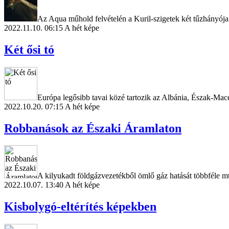
Az Aqua műhold felvételén a Kuril-szigetek két tűzhányója 
2022.11.10. 06:15
A hét képe
Két ősi tó
Európa legősibb tavai közé tartozik az Albánia, Észak-Mace
2022.10.20. 07:15
A hét képe
Robbanások az Északi Áramlaton
A kilyukadt földgázvezetékből ömlő gáz hatását többféle mű
2022.10.07. 13:40
A hét képe
Kisbolygó-eltérítés képekben