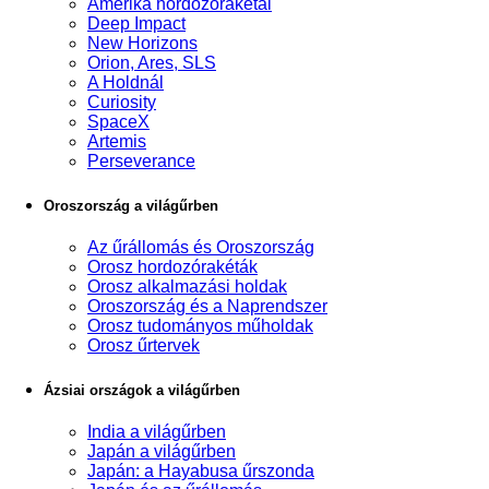
Amerika hordozórakétái
Deep Impact
New Horizons
Orion, Ares, SLS
A Holdnál
Curiosity
SpaceX
Artemis
Perseverance
Oroszország a világűrben
Az űrállomás és Oroszország
Orosz hordozórakéták
Orosz alkalmazási holdak
Oroszország és a Naprendszer
Orosz tudományos műholdak
Orosz űrtervek
Ázsiai országok a világűrben
India a világűrben
Japán a világűrben
Japán: a Hayabusa űrszonda