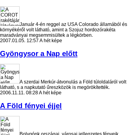
Január 4-én reggel az USA Colorado államából és
környékéről volt látható, amint a Szojuz hordozórakéta
maradványai megsemmisültek a légkörben.
2007.01.05. 12:57
A hét képe
Gyöngysor a Nap előtt
A szerdai Merkúr-átvonulás a Föld túloldaláról volt
látható, s a napkutató űreszközök is megörökítették.
2006.11.11. 08:28
A hét képe
A Föld fényei éjjel
Bolygónk országai, városai jellegzetes fényeik