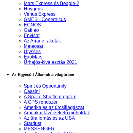
Mars Express és Beagle-2
Huygens
Venus Express
GMES - Copernicus
EGNOS
Galileo
Envisat
Az Ariane rakéták
Meteosat
Ulysses
ExoMars
Űrhajós-kiválasztás 2021
Az Egyesült Államok a világűrben
Spirit és Opportunity
Cassini
A Space Shuttle program
A GPS rendszer
Amerika és az űrcsillagászat
Amerikai távérzékelő műholdak
Az űrállomás és az USA
Stardust
MESSENGER