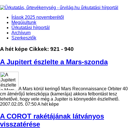
Írások 2025 novemberétől
Megújultunk
Űrkutatási hírportál
Archívum
Szerkesztők
A hét képe
Cikkek: 921 - 940
A Jupitert észlelte a Mars-szonda
A Mars körül keringő Mars Reconnaissance Orbiter 40
cm átmérőjű teleszkópja (kamerája) akkora felbontást tesz
lehetővé, hogy vele még a Jupiter is könnyedén észlelhető.
2007.02.05. 07:50
A hét képe
A COROT rakétájának látványos
visszatérése