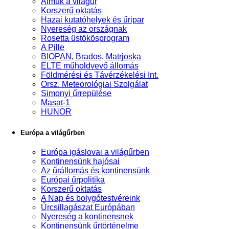
Álmuk a világűr
Korszerű oktatás
Hazai kutatóhelyek és űripar
Nyereség az országnak
Rosetta üstökösprogram
A Pille
BIOPAN, Brados, Matrjoska
ELTE műholdvevő állomás
Földmérési és Távérzékelési Int.
Orsz. Meteorológiai Szolgálat
Simonyi űrrepülése
Masat-1
HUNOR
Európa a világűrben
Európa igáslovai a világűrben
Kontinensünk hajósai
Az űrállomás és kontinensünk
Európai űrpolitika
Korszerű oktatás
A Nap és bolygótestvéreink
Űrcsillagászat Európában
Nyereség a kontinensnek
Kontinensünk űrtörténelme