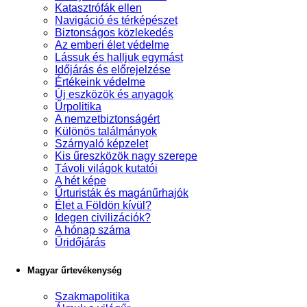
Katasztrófák ellen
Navigáció és térképészet
Biztonságos közlekedés
Az emberi élet védelme
Lássuk és halljuk egymást
Időjárás és előrejelzése
Értékeink védelme
Új eszközök és anyagok
Űrpolitika
A nemzetbiztonságért
Különös találmányok
Szárnyaló képzelet
Kis űreszközök nagy szerepe
Távoli világok kutatói
A hét képe
Űrturisták és magánűrhajók
Élet a Földön kívül?
Idegen civilizációk?
A hónap száma
Űridőjárás
Magyar űrtevékenység
Szakmapolitika