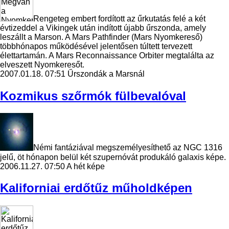
Rengeteg embert fordított az űrkutatás felé a két
évtizeddel a Vikingek után indított újabb űrszonda, amely
leszállt a Marson. A Mars Pathfinder (Mars Nyomkereső)
többhónapos működésével jelentősen túltett tervezett
élettartamán. A Mars Reconnaissance Orbiter megtalálta az
elveszett Nyomkeresőt.
2007.01.18. 07:51
Űrszondák a Marsnál
Kozmikus szőrmók fülbevalóval
Némi fantáziával megszemélyesíthető az NGC 1316
jelű, öt hónapon belül két szupernóvát produkáló galaxis képe.
2006.11.27. 07:50
A hét képe
Kaliforniai erdőtűz műholdképen