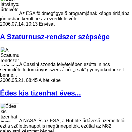
Az ESA földmegfigyelő programjának képgalériájába
júniusban került be az ezredik felvétel.
2006.07.14. 10:13
Envisat
A Szaturnusz-rendszer szépsége
A Cassini szonda felvételében ezúttal nincs
semmiféle tudományos szenzáció: „csak” gyönyörködni kell
benne...
2006.05.21. 08:45
A hét képe
Édes kis tizenhat éves...
A NASA és az ESA, a Hubble-űrtávcső üzemeltetői
ezt a születésnapot is megünnepelték, ezúttal az M82
galaxisról készített képpel.