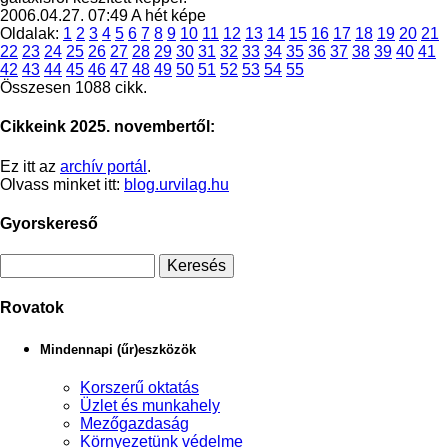
2006.04.27. 07:49
A hét képe
Oldalak:
1
2
3
4
5
6
7
8
9
10
11
12
13
14
15
16
17
18
19
20
21
22
23
24
25
26
27
28
29
30
31
32
33
34
35
36
37
38
39
40
41
42
43
44
45
46
47
48
49
50
51
52
53
54
55
Összesen 1088 cikk.
Cikkeink 2025. novembertől:
Ez itt az
archív portál
.
Olvass minket itt:
blog.urvilag.hu
Gyorskereső
Rovatok
Mindennapi (űr)eszközök
Korszerű oktatás
Üzlet és munkahely
Mezőgazdaság
Környezetünk védelme