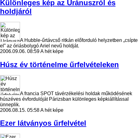
Különleges kép az Uránuszról és
holdjáról
A Hubble-űrtávcső ritkán előforduló helyzetben „csípte
el” az óriásbolygó Ariel nevű holdját.
2006.09.06. 08:59
A hét képe
Húsz év történelme űrfelvételeken
A francia SPOT távérzékelési holdak működésének
húszéves évfordulóját Párizsban különleges képkiállítással
ünneplik.
2006.08.15. 05:58
A hét képe
Ezer látványos űrfelvétel