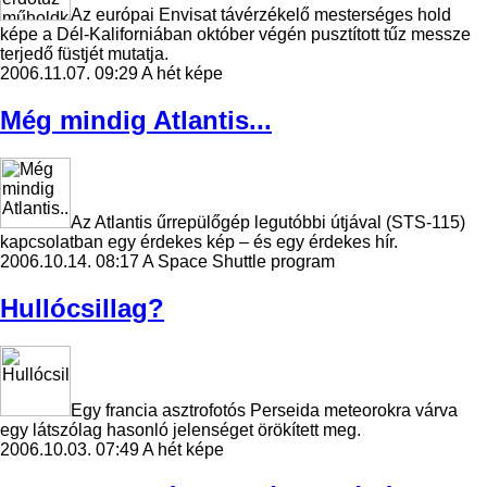
Az európai Envisat távérzékelő mesterséges hold
képe a Dél-Kaliforniában október végén pusztított tűz messze
terjedő füstjét mutatja.
2006.11.07. 09:29
A hét képe
Még mindig Atlantis...
Az Atlantis űrrepülőgép legutóbbi útjával (STS-115)
kapcsolatban egy érdekes kép – és egy érdekes hír.
2006.10.14. 08:17
A Space Shuttle program
Hullócsillag?
Egy francia asztrofotós Perseida meteorokra várva
egy látszólag hasonló jelenséget örökített meg.
2006.10.03. 07:49
A hét képe