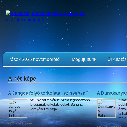
Írások 2025 novemberétől
Megújultunk
Űrkutatási
A hét képe
A Jangce folyó torkolata „színesben”
A Dunakanyart
Az Envisat felvétele Ázsia leghosszabb
A köz
folyójának torkolatvidékét, Sanghaj
publi
környékét mutatja.
észak
látha
régió
2004.04.01. 10:25
A hét képe