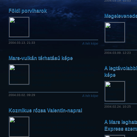
2004.03.19. 12:03
Földi porviharok
Megelevenede
Homok és porviharok nem csak a
Marson, hanem a Földön is vannak: ez
A Hub
látszik a Terra műhold egyik lenyűgöző
Monoc
felvételén.
gyűrű
van 
lefest
2004.03.13. 21:33
A hét képe
2004.03.09. 12:23
Mars-vulkán térhatású képe
Az ESA Mars Express szondájának
A legtávolabbi
egyik legújabb képén a Hecates Tholus
képe
vulkán látható - a megfelelő piros-kék
szemüveggel rendelkezőknek
A Hub
térhatással!
ismer
2004.03.02. 09:29
A hét képe
2004.02.24. 10:25
Kozmikus rózsa Valentin-napra!
A szerelmesek napját a Spitzer-
A Mars leghat
űrtávcső is megünnepli látványos
felvételével az NGC 7129, rózsa alakú
Express szem
csillagközi ködről.
A Mar