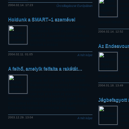
magas
2004.02.14. 17:23
Űrcsillagászat Európában
döbbe
Marin
valós
Holdunk a SMART–1 szemével
nyomok láthatók.
Már négy hónapja van úton Európa
első Holdra indított űrszondája, a
2004.02.14. 12:52
SMART-1. A sugárzási öveken túljutva
leállították ionhajtóművét, s felvételt
készített a Holdról.
Az Endeavour
A hé
2004.02.11. 01:05
A hét képe
Endea
hangá
szere
A felhő, amelyik felfalta a rakétát…
nek é
December 28-án (vasárnap), közép-
ezúttal nem a szoká
európai idő szerint 24:00-kor indult
Bajkonurból az az orosz Proton rakéta,
2004.01.18. 13:49
melyet néhány másodperccel a start
után már el is nyelt az alacsony
felhőzet. A start szerencsére rendben zajlott, és így
Jégbefagyott
nem sokkal később pályára került az új generációs
Az An
Express AM távközlési műholdak első tagja.
napfo
látvá
2003.12.29. 13:04
A hét képe
amiko
Antar