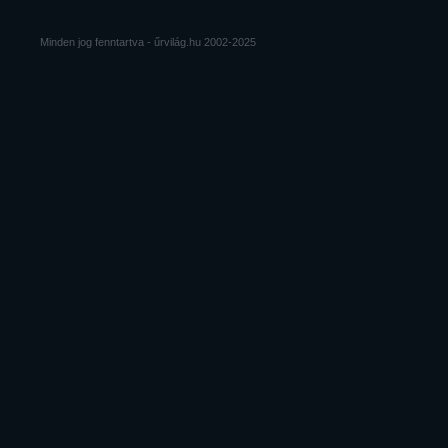
Minden jog fenntartva - űrvilág.hu 2002-2025