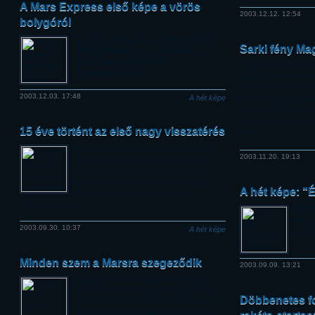
A Mars Express első képe a vörös
2003.12.12. 12:54
bolygóról
Az első európai Mars-szonda még 5,5
Sarki fény Mag
millió kilométerre van a Marstól, de
elkészítette első felvételét
Végre bekövetkezett
bolygótestvérünkről.
november 20-án (cs
perccel vöröses, os
2003.12.03. 17:48
A hét képe
az északi égen, am
számos helyen észle
Tepliczky István, a
15 éve történt az első nagy visszatérés
titkára.
Szeptember 29-én, hétfőn volt tizenöt
2003.11.20. 19:13
éve, hogy a Discovery űrrepülőgép a
Challenger balesete után esőként
indult útjára. Most azt várjuk, hogy az
A hét képe: “
Atlantis hasonló útra induljon a
Columbia után...
Minte
elkés
2003.09.30. 10:37
A hét képe
űrobs
Minden szem a Marsra szegeződik
2003.09.09. 13:21
Augusztus utolsó napjaiban rengeteg
embert csalt ki az éjszakai égbolt alá a
Döbbenetes fot
hír, a Mars olyan közel kerül a Földhöz,
amire 59 000 éve nem volt példa. A