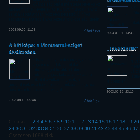
rakéta-startas
kíváncsiság óriási méreteket öltött és ez
A Sp
alól nem voltak kivételek az IKONOS műhold irányítói
műhol
sem: a csodálatosan részletes földi fotóiról híres
közel
szonda is a Marsot fényképezte a földközelség idején.
rakét
2003.09.05. 11:53
A hét képe
2003.09.01. 13:33
A hét képe: a Montserrat-sziget
„Tavaszodik”
átváltozása
A Hub
A Földünk folyamatos megfigyelését
felvé
végző műholdak számtalan
megál
lehetőséggel bővítik a különböző
válto
tudományágak kutatásait. Az alábbi
legtá
felvétel a vulkanológusok, a
félgömbjén.
geográfusok és a térképészek munkájához egyaránt
hasznos információkkal szolgál.
2003.06.15. 23:19
2003.08.19. 09:46
A hét képe
Oldalak:
1
2
3
4
5
6
7
8
9
10
11
12
13
14
15
16
17
18
19
20
29
30
31
32
33
34
35
36
37
38
39
40
41
42
43
44
45
46
47
Összesen 1088 cikk.