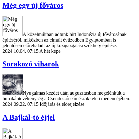
Még egy új főváros
A közelmúltban adtunk hírt Indonézia új fővárosának
építéséről, miközben az elmúlt évtizedben Egyiptomban is
jelentősen előrehaladt az új közigazgatási székhely építése.
2024.10.04. 07:15
A hét képe
Sorakozó viharok
Nyugalmas kezdet után augusztusban megélénkült a
hurrikántevékenység a Csendes-óceán északkeleti medencéjében.
2024.09.22. 07:15
Időjárás és előrejelzése
A Bajkál-tó éjjel