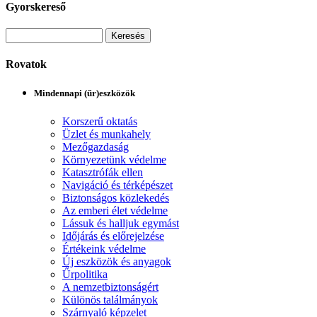
Gyorskereső
Rovatok
Mindennapi (űr)eszközök
Korszerű oktatás
Üzlet és munkahely
Mezőgazdaság
Környezetünk védelme
Katasztrófák ellen
Navigáció és térképészet
Biztonságos közlekedés
Az emberi élet védelme
Lássuk és halljuk egymást
Időjárás és előrejelzése
Értékeink védelme
Új eszközök és anyagok
Űrpolitika
A nemzetbiztonságért
Különös találmányok
Szárnyaló képzelet