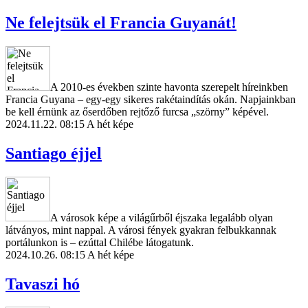
Ne felejtsük el Francia Guyanát!
A 2010-es években szinte havonta szerepelt híreinkben
Francia Guyana – egy-egy sikeres rakétaindítás okán. Napjainkban
be kell érnünk az őserdőben rejtőző furcsa „szörny” képével.
2024.11.22. 08:15
A hét képe
Santiago éjjel
A városok képe a világűrből éjszaka legalább olyan
látványos, mint nappal. A városi fények gyakran felbukkannak
portálunkon is – ezúttal Chilébe látogatunk.
2024.10.26. 08:15
A hét képe
Tavaszi hó