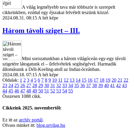
A világ legmélyebb tava már többször is szerepelt
cikkeinkben, ezúttal egy éjszakai felvételt teszünk közzé.
2024.08.31. 08:15
A hét képe
Három távoli sziget – III.
Mini sorozatunkban a három világóceán egy-egy távoli
szigetére látogatunk el – űrfelvételek segítségével. Harmadik
állomásunk a Déli-Keeling-atoll az Indiai-óceánban.
2024.08.18. 07:15
A hét képe
Oldalak:
1
2
3
4
5
6
7
8
9
10
11
12
13
14
15
16
17
18
19
20
21
22
23
24
25
26
27
28
29
30
31
32
33
34
35
36
37
38
39
40
41
42
43
44
45
46
47
48
49
50
51
52
53
54
55
Összesen 1088 cikk.
Cikkeink 2025. novembertől:
Ez itt az
archív portál
.
Olvass minket itt:
blog.urvilag.hu