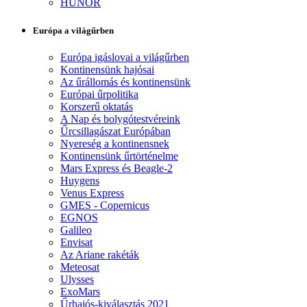
HUNOR
Európa a világűrben
Európa igáslovai a világűrben
Kontinensünk hajósai
Az űrállomás és kontinensünk
Európai űrpolitika
Korszerű oktatás
A Nap és bolygótestvéreink
Űrcsillagászat Európában
Nyereség a kontinensnek
Kontinensünk űrtörténelme
Mars Express és Beagle-2
Huygens
Venus Express
GMES - Copernicus
EGNOS
Galileo
Envisat
Az Ariane rakéták
Meteosat
Ulysses
ExoMars
Űrhajós-kiválasztás 2021