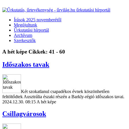
Írások 2025 novemberétől
Megújultunk
Űrkutatási hírportál
Archívum
Szerkesztők
A hét képe
Cikkek: 41 - 60
Időszakos tavak
Két szokatlanul csapadékos évnek köszönhetően
feltöltődtek Ausztrália északi részén a Barkly-régió időszakos tavai.
2024.12.30. 08:15
A hét képe
Csillagvárosok