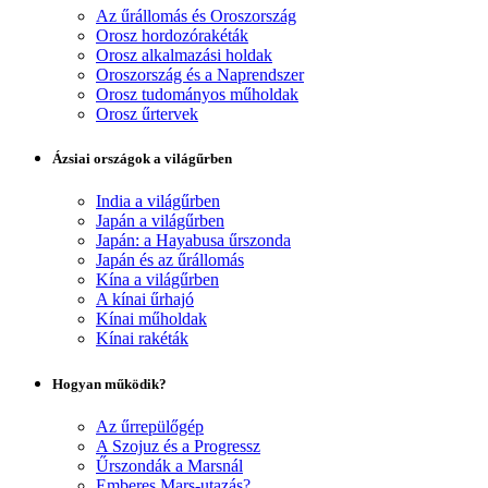
Az űrállomás és Oroszország
Orosz hordozórakéták
Orosz alkalmazási holdak
Oroszország és a Naprendszer
Orosz tudományos műholdak
Orosz űrtervek
Ázsiai országok a világűrben
India a világűrben
Japán a világűrben
Japán: a Hayabusa űrszonda
Japán és az űrállomás
Kína a világűrben
A kínai űrhajó
Kínai műholdak
Kínai rakéták
Hogyan működik?
Az űrrepülőgép
A Szojuz és a Progressz
Űrszondák a Marsnál
Emberes Mars-utazás?