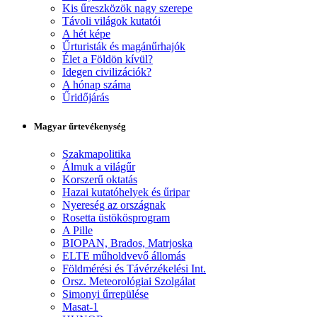
Kis űreszközök nagy szerepe
Távoli világok kutatói
A hét képe
Űrturisták és magánűrhajók
Élet a Földön kívül?
Idegen civilizációk?
A hónap száma
Űridőjárás
Magyar űrtevékenység
Szakmapolitika
Álmuk a világűr
Korszerű oktatás
Hazai kutatóhelyek és űripar
Nyereség az országnak
Rosetta üstökösprogram
A Pille
BIOPAN, Brados, Matrjoska
ELTE műholdvevő állomás
Földmérési és Távérzékelési Int.
Orsz. Meteorológiai Szolgálat
Simonyi űrrepülése
Masat-1