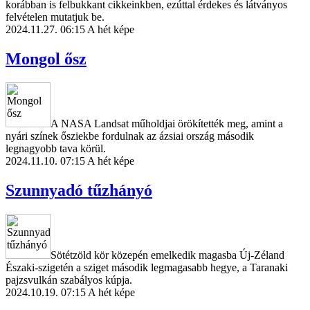
korábban is felbukkant cikkeinkben, ezúttal érdekes és látványos
felvételen mutatjuk be.
2024.11.27. 06:15
A hét képe
Mongol ősz
A NASA Landsat műholdjai örökítették meg, amint a
nyári színek ősziekbe fordulnak az ázsiai ország második
legnagyobb tava körül.
2024.11.10. 07:15
A hét képe
Szunnyadó tűzhányó
Sötétzöld kör közepén emelkedik magasba Új-Zéland
Északi-szigetén a sziget második legmagasabb hegye, a Taranaki
pajzsvulkán szabályos kúpja.
2024.10.19. 07:15
A hét képe