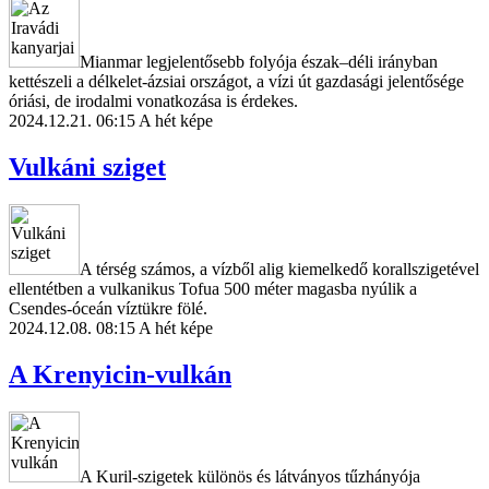
Mianmar legjelentősebb folyója észak–déli irányban
kettészeli a délkelet-ázsiai országot, a vízi út gazdasági jelentősége
óriási, de irodalmi vonatkozása is érdekes.
2024.12.21. 06:15
A hét képe
Vulkáni sziget
A térség számos, a vízből alig kiemelkedő korallszigetével
ellentétben a vulkanikus Tofua 500 méter magasba nyúlik a
Csendes-óceán víztükre fölé.
2024.12.08. 08:15
A hét képe
A Krenyicin-vulkán
A Kuril-szigetek különös és látványos tűzhányója