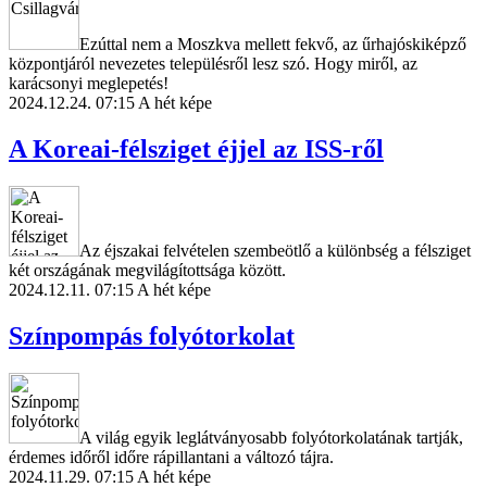
Ezúttal nem a Moszkva mellett fekvő, az űrhajóskiképző
központjáról nevezetes településről lesz szó. Hogy miről, az
karácsonyi meglepetés!
2024.12.24. 07:15
A hét képe
A Koreai-félsziget éjjel az ISS-ről
Az éjszakai felvételen szembeötlő a különbség a félsziget
két országának megvilágítottsága között.
2024.12.11. 07:15
A hét képe
Színpompás folyótorkolat
A világ egyik leglátványosabb folyótorkolatának tartják,
érdemes időről időre rápillantani a változó tájra.
2024.11.29. 07:15
A hét képe