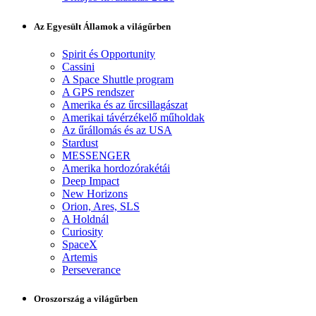
Az Egyesült Államok a világűrben
Spirit és Opportunity
Cassini
A Space Shuttle program
A GPS rendszer
Amerika és az űrcsillagászat
Amerikai távérzékelő műholdak
Az űrállomás és az USA
Stardust
MESSENGER
Amerika hordozórakétái
Deep Impact
New Horizons
Orion, Ares, SLS
A Holdnál
Curiosity
SpaceX
Artemis
Perseverance
Oroszország a világűrben