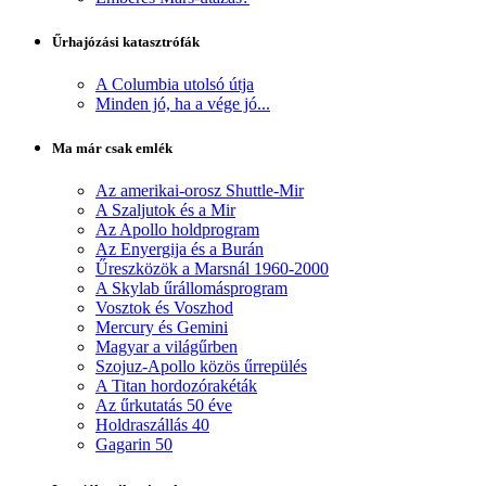
Űrhajózási katasztrófák
A Columbia utolsó útja
Minden jó, ha a vége jó...
Ma már csak emlék
Az amerikai-orosz Shuttle-Mir
A Szaljutok és a Mir
Az Apollo holdprogram
Az Enyergija és a Burán
Űreszközök a Marsnál 1960-2000
A Skylab űrállomásprogram
Vosztok és Voszhod
Mercury és Gemini
Magyar a világűrben
Szojuz-Apollo közös űrrepülés
A Titan hordozórakéták
Az űrkutatás 50 éve
Holdraszállás 40
Gagarin 50