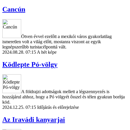
Cancún
Ötven évvel ezelőtt a mexikói város gyakorlatilag
ismeretlen volt a világ előtt, mostanra viszont az egyik
legnépszerűbb turistacélponttá vált.
2024.08.28. 07:15
A hét képe
Ködlepte Pó-völgy
A földrajzi adottságok mellett a légszennyezés is
hozzájárul ahhoz, hogy a Pó völgyét ősszel és télen gyakran borítja
köd.
2024.12.25. 07:15
Időjárás és előrejelzése
Az Iravádi kanyarjai