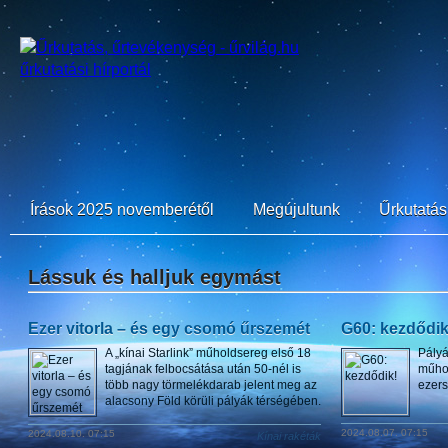
Írások 2025 novemberétől
Megújultunk
Űrkutatási
Lássuk és halljuk egymást
Ezer vitorla – és egy csomó űrszemét
G60: kezdődik
A „kínai Starlink” műholdsereg első 18
Pályár
tagjának felbocsátása után 50-nél is
műhol
több nagy törmelékdarab jelent meg az
ezers
alacsony Föld körüli pályák térségében.
2024.08.07. 07:15
2024.08.10. 07:15
Kínai rakéták