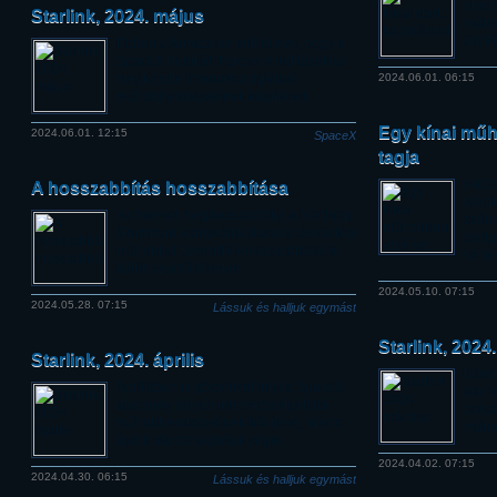
elősz
Starlink, 2024. május
műhol
állt 
Ebben a hónapban volt öt éve, hogy a
SpaceX dedikált Falcon-9 indításokkal
megkezdte internetszolgáltató
2024.06.01. 06:15
műholdrendszerének kiépítését.
Egy kínai műh
2024.06.01. 12:15
SpaceX
tagja
A kö
A hosszabbítás hosszabbítása
kiépí
Az Intelsat meghosszabbítja a Northrop
széle
Grumman leányvállalatával a távközlési
szolg
műholdjai üzemidő-hosszabbításáról
két kí
kötött szerződéseket.
2024.05.10. 07:15
2024.05.28. 07:15
Lássuk és halljuk egymást
Starlink, 2024
Starlink, 2024. április
Márc
Áprilisban is gőzerővel folyt a SpaceX
start
alacsony pályás internetszolgáltató
pályá
műholdrendszerének bővítése, kilenc
műho
újabb startot hajtottak végre.
2024.04.02. 07:15
2024.04.30. 06:15
Lássuk és halljuk egymást