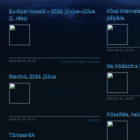
Kínai interne
Európai mozaik – 2024. június–július
pályára
(1. rész)
Az in
Sorozatunkban az ESA és az európai
bizto
országok űrtevékenységének olyan
a dél
híreivel jelentkezünk, melyek önálló
cikkhez rövidek. A nyári szabadságok
miatt ezúttal két hónapról találnak
összeállítást.
2024.08.02. 14:15
2024.08.06. 07:15
Lássuk és halljuk egymást
Ma hibázott a
A hír
Starlink, 2024. július
hordo
start 
Ez a hónap felemásra sikerült, ami a
felada
Starlink indításokat illeti. A Falcon-9
rakéta második fokozatával adódott
gondok miatt július második felében
2024.07.12. 08:45
szüneteltek a startok, hogy a hónapot
gyors egymásutánban három is zárja.
Közelítés, hal
2024.07.29. 07:15
SpaceX
Egy t
követ
geost
Türksat-6A