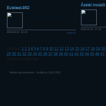
Ázsiai mozaik 
Eutelsat-36D
Havi 
A geostacionárius távközlési műholdat
hírek
egy Falcon-9 rakéta indította Floridából.
zárju
2024.03.31. 07:15
2024.03.31. 13:15
SpaceX
Oldalak:
1
2
3
4
5
6
7
8
9
10
11
12
13
14
15
16
17
18
19
20
29
30
31
32
33
34
35
36
37
38
39
40
41
42
43
44
45
46
47
Összesen 988 cikk.
Minden jog fenntartva - űrvilág.hu 2002-2025