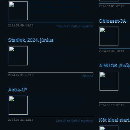
Egy Falcon-9 rakétával indították
2024.07.05. 07:15
Törökország első hazai építésű
geostacionárius távközlési holdját.
Chinasat-3A
2024.07.09. 08:15
Lássuk és halljuk egymást
Egy H
indít
geost
Starlink, 2024. június
Erra a hónapra nyolc indítás jutott, és a
2024.06.30. 10:15
SpaceX megkezdte két újabb
pályacsoport benépesítését
internetszolgáltató
A MUOS jövőj
műholdrendszerének kiépítése során.
Az új
2024.07.01. 07:15
SpaceX
mobil
távkö
több 
Astra-1P
műho
jövőjét.
Televíziós műsorszóró műhold indult
geostacionárius átmeneti pályára
2024.06.13. 07:15
Floridából egy Falcon-9 rakétával.
Két kínai star
2024.06.21. 12:15
Lássuk és halljuk egymást
Csütö