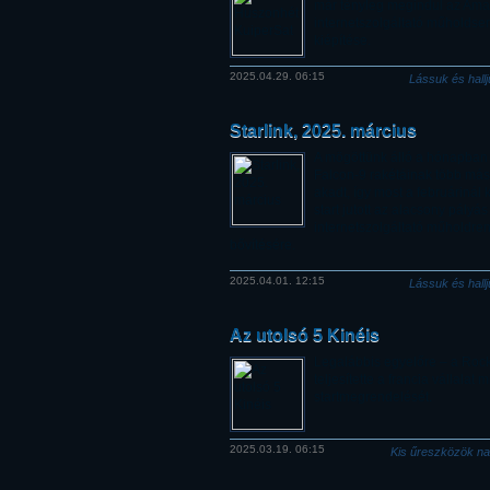
már tényleg megindul az Am
internetszolgáltató műholds
kiépítése.
2025.04.29. 06:15
Lássuk és hall
Starlink, 2025. március
A mögöttünk álló a hónapba
Falcon-9 rakétáinak több más
akadt, így most a februárinál
start jutott az alacsony pályás
internetszolgáltató műholdre
bővítésére.
2025.04.01. 12:15
Lássuk és hall
Az utolsó 5 Kinéis
Legalábbis egyelőre – a Roc
teljesítette a francia vállalat 
startmegrendelését.
2025.03.19. 06:15
Kis űreszközök n