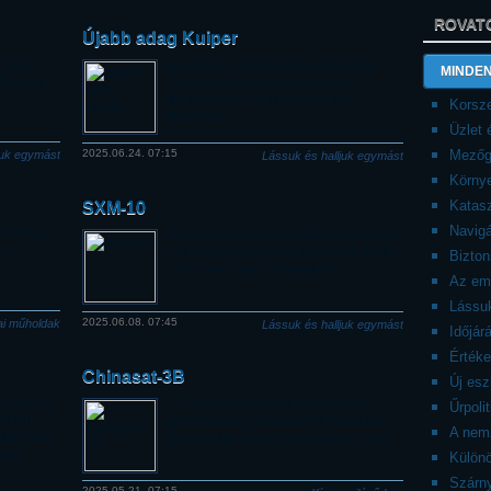
ROVAT
Újabb adag Kuiper
t napon
Egy Atlas-5 rakétával folytatódott az
MINDEN
dításának
Amazon szélessávú internetes
távközlési műholdrendszerének
Korsze
kiépítése.
Üzlet
2025.06.24. 07:15
Mezőg
juk egymást
Lássuk és halljuk egymást
Körny
Katasz
SXM-10
Navigá
art Kína
A SiriusXM legújabb rádiós műsorszóró
a.
műholdját Falcon-9 rakétával indították
Bizto
a floridai Cape Canaveralről.
Az emb
Lássuk
2025.06.08. 07:45
ai műholdak
Lássuk és halljuk egymást
Időjár
Érték
Chinasat-3B
Új es
X csúcsra
A China Satcom vállalat legújabb
Űrpolit
ítését:
geostacionárius távközlési műholdja
A nemz
tás során
Hosszú Menetelés-7A rakétával indult.
tató
Külön
Szárny
2025.05.21. 07:15