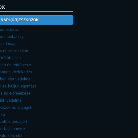
OK
NAPI (ŰR)ESZKÖZÖK
rű oktatás
 és munkahely
azdaság
ezetünk védelme
trófák ellen
ció és térképészet
nságos közlekedés
eri élet védelme
 és halljuk egymást
ás és előrejelzése
eink védelme
zközök és anyagok
ika
etbiztonságért
ös találmányok
aló képzelet