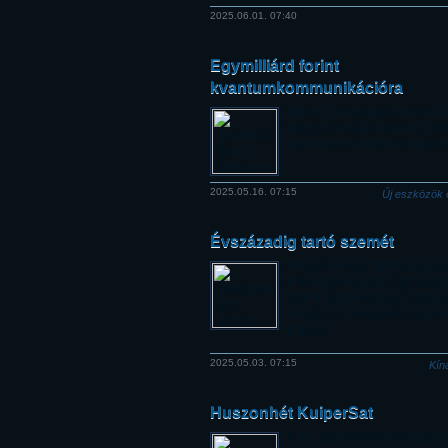
2025.06.01. 07:40
Egymilliárd forint
kvantumkommunikációra
Ekkora beruházással erősítik
Magyarország szerepét a mű
alapú kvantumkommunikáció t
2025.05.16. 07:15
Új eszközök 
Évszázadig tartó szemét
Elemzők megállapítása szerint
műholdseregek létrehozását 
startok több mint egy évszáza
világűrben maradó űrszemetet
pályára.
2025.05.03. 07:15
Kín
Huszonhét KuiperSat
Több tucatnyi start közül az e