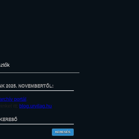
ztők
NK 2025. NOVEMBERTŐL:
archív portál
.
nket itt:
blog.urvilag.hu
KERESŐ