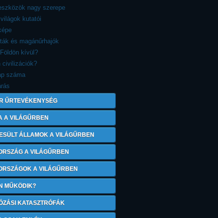
reszközök nagy szerepe
 világok kutatói
képe
sták és magánűrhajók
 Földön kívül?
 civilizációk?
ap száma
árás
R ŰRTEVÉKENYSÉG
A A VILÁGŰRBEN
ESÜLT ÁLLAMOK A VILÁGŰRBEN
ORSZÁG A VILÁGŰRBEN
 ORSZÁGOK A VILÁGŰRBEN
N MŰKÖDIK?
ÓZÁSI KATASZTRÓFÁK