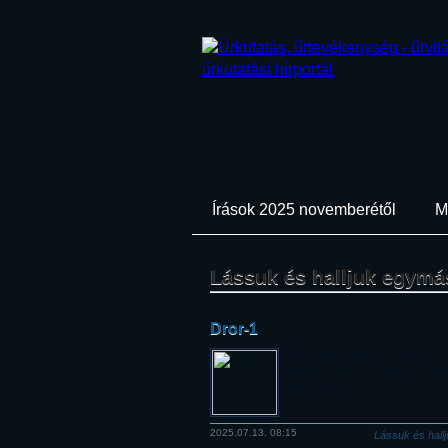
Írások 2025 novemberétől
M
Lássuk és halljuk egym
Dror-1
Izraeli geostacionárius távköz
műhold indult Floridából egy
rakétával.
2025.07.13. 08:15
Lássuk és hall