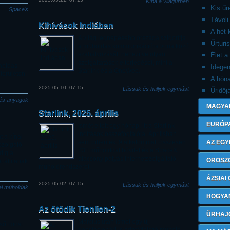
Kína a világűrben
Kis ű
SpaceX
Távoli
Kihívások Indiában
A hét 
A világ legnépesebb országa szigorítja
Űrturi
a műholdas kommunikációra vonatkozó
szabályozását, nehezítve olyan
Élet a
szolgáltatások elterjedését, mint a
holdas
Idegen
Starlink és a OneWeb.
erületén.
A hón
2025.05.10. 07:15
Lássuk és halljuk egymást
Űridőj
és anyagok
MAGYA
Starlink, 2025. április
EURÓP
Ismét eltelt egy hónap, itt a Starlink
indítások összefoglalója. Áprilisban
 a kínai
sem pihentek, 9 alkalommal, összesen
AZ EGY
szolgáló
231 műholddal bővítették a SpaceX
dig a
alacsony pályás internetszolgáltató
OROSZ
 állítanak
műholdrendszerét.
ÁZSIAI
2025.05.02. 07:15
Lássuk és halljuk egymást
ai műholdak
HOGYA
Az ötödik Tienlien-2
ŰRHAJ
Március után ismét egy új
lső: most