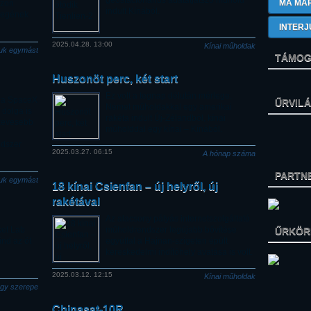
geostacionárius adatátjátszó műhold
MA MÁ
azon
indult Kínából.
eregének
INTERJ
2025.04.28. 13:00
Kínai műholdak
juk egymást
TÁMOG
Huszonöt perc, két start
Ez volt a tegnap délután mérlege.
n a SpaceX
ŰRVIL
Német műholdakkal egy amerikai
 dolga is
rakéta indult Új-Zélandból, kínai
 kevesebb
műholddal egy kínai – Kínából.
ndszer
2025.03.27. 06:15
A hónap száma
PARTN
juk egymást
18 kínai Csienfan – új helyről, új
rakétával
Az alacsony pályás internetszolgáltató
ket Lab
műholdrendszer legújabb bővítése
ŰRKÖRK
mind az öt
egyúttal a Hajnan-szigeten épült
kereskedelmi indítóhely avatása is volt.
2025.03.12. 12:15
Kínai műholdak
agy szerepe
Chinasat-10R