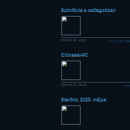
Szimfónia a csillagokban
Ez volt az Electron rakéta ké
belül végrehajtott második in
jelmondata.
2025.06.28. 12:15
Lássuk és hall
Chinasat-9C
A geostacionárius pálya felé t
legújabb műsorszóró műholdj
2025.06.21. 09:15
Kín
Starlink, 2025. május
Az elmúlt hónapban a Space
járatta a Starlink rendszer bőv
nem kevesebb mint 15 (!) indí
összesen 398 internetszolgál
műholdjukat bocsátották fel.