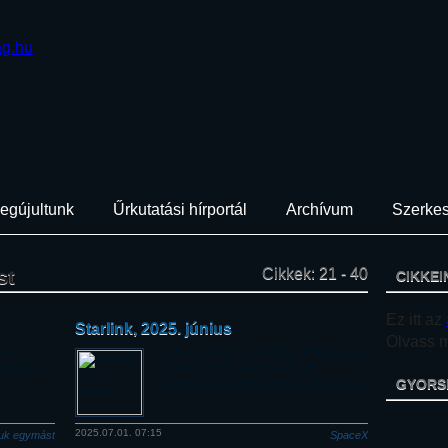
egújultunk
Űrkutatási hírportál
Archívum
Szerkes
Cikkek: 21 - 40
ást
CIKKEI
Ez itt az
Starlink, 2025. június
Olvass mi
lési
A június a maga 12 Starlink indításával
 Falcon-9
alig maradt el a SpaceX előző
GYORS
hónapban tapasztalt rekordaktivitásától.
2025.07.01. 07:15
juk egymást
SpaceX