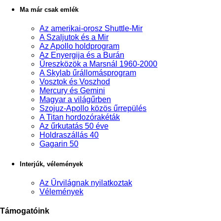
Ma már csak emlék
Az amerikai-orosz Shuttle-Mir
A Szaljutok és a Mir
Az Apollo holdprogram
Az Enyergija és a Burán
Űreszközök a Marsnál 1960-2000
A Skylab űrállomásprogram
Vosztok és Voszhod
Mercury és Gemini
Magyar a világűrben
Szojuz-Apollo közös űrrepülés
A Titan hordozórakéták
Az űrkutatás 50 éve
Holdraszállás 40
Gagarin 50
Interjúk, vélemények
Az Űrvilágnak nyilatkoztak
Vélemények
Támogatóink