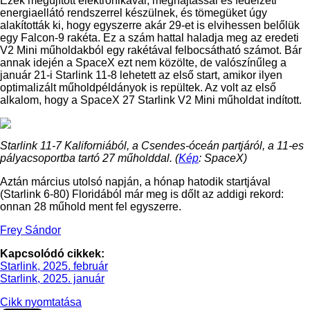
Ezek megújított elektronikával, meghajtással és fedélzeti
energiaellátó rendszerrel készülnek, és tömegüket úgy
alakították ki, hogy egyszerre akár 29-et is elvihessen belőlük
egy Falcon-9 rakéta. Ez a szám hattal haladja meg az eredeti
V2 Mini műholdakból egy rakétával felbocsátható számot. Bár
annak idején a SpaceX ezt nem közölte, de valószínűleg a
január 21-i Starlink 11-8 lehetett az első start, amikor ilyen
optimalizált műholdpéldányok is repültek. Az volt az első
alkalom, hogy a SpaceX 27 Starlink V2 Mini műholdat indított.
Starlink 11-7 Kaliforniából, a Csendes-óceán partjáról, a 11-es
pályacsoportba tartó 27 műholddal. (
Kép
: SpaceX)
Aztán március utolsó napján, a hónap hatodik startjával
(Starlink 6-80) Floridából már meg is dőlt az addigi rekord:
onnan 28 műhold ment fel egyszerre.
Frey Sándor
Kapcsolódó cikkek:
Starlink, 2025. február
Starlink, 2025. január
Cikk nyomtatása