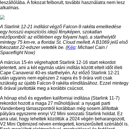
leszállólába. A fokozat felborult, további használatra nem lesz
alkalmas.
A Starlink 12-21 indítást végző Falcon-9 rakéta emelkedése
egy hosszú expozíciós idejű fényképen, szokatlan
nézőpontból: az előtérben egy folyami hajó, a starthelytől
mintegy 75 km-re, a floridai St. Cloud mellett. A B1069 jelű első
fokozatot 22-edszer vetették be. (
Kép
: Michael Cain /
Spaceflight Now)
A március 15-én végrehajtott Starlink 12-16 start rekordot
jelentett, ami a két egymás utáni indítás között eltelt időt illeti
Cape Canaveral 40-es starthelyén. Az előző Starlink 12-21
után ugyanis nem egészen 2 napra és 9 órára volt csak
szükség az újabb Falcon-9 rakéta elindításához. Ezzel mintegy
6 órával javították meg a korábbi csúcsot.
A hónap első és egyetlen kaliforniai indítása (Starlink 11-7)
rekordot hozott a maga 27 műholdjával: a nyugati parti
Vandenberg támaszpontról korábban még sosem állítottak
pályára egyszerre ennyi V2 Mini sorozatú Starlink holdat. Ez
arra utal, hogy lehettek közöttük a 2024 végén beharangozott,
V2 Mini Optimized néven emlegetett, korszerűsített szériából is.