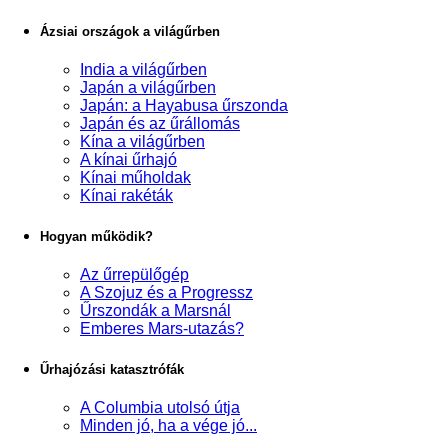
Ázsiai országok a világűrben
India a világűrben
Japán a világűrben
Japán: a Hayabusa űrszonda
Japán és az űrállomás
Kína a világűrben
A kínai űrhajó
Kínai műholdak
Kínai rakéták
Hogyan működik?
Az űrrepülőgép
A Szojuz és a Progressz
Űrszondák a Marsnál
Emberes Mars-utazás?
Űrhajózási katasztrófák
A Columbia utolsó útja
Minden jó, ha a vége jó...