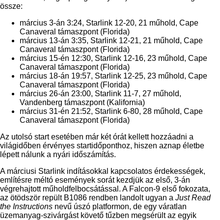
össze:
március 3-án 3:24, Starlink 12-20, 21 műhold, Cape
Canaveral támaszpont (Florida)
március 13-án 3:35, Starlink 12-21, 21 műhold, Cape
Canaveral támaszpont (Florida)
március 15-én 12:30, Starlink 12-16, 23 műhold, Cape
Canaveral támaszpont (Florida)
március 18-án 19:57, Starlink 12-25, 23 műhold, Cape
Canaveral támaszpont (Florida)
március 26-án 23:00, Starlink 11-7, 27 műhold,
Vandenberg támaszpont (Kalifornia)
március 31-én 21:52, Starlink 6-80, 28 műhold, Cape
Canaveral támaszpont (Florida)
Az utolsó start esetében már két órát kellett hozzáadni a
világidőben érvényes startidőponthoz, hiszen aznap életbe
lépett nálunk a nyári időszámítás.
A márciusi Starlink indításokkal kapcsolatos érdekességek,
említésre méltó események sorát kezdjük az első, 3-án
végrehajtott műholdfelbocsátással. A Falcon-9 első fokozata,
az ötödször repült B1086 rendben landolt ugyan a
Just Read
the Instructions
nevű úszó platformon, de egy váratlan
üzemanyag-szivárgást követő tűzben megsérült az egyik