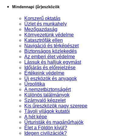
Mindennapi (űr)eszközök
Korszerű oktatás
Üzlet és munkahely
Mezőgazdaság
Környezetünk védelme
Katasztrófák ellen
Navigáció és térképészet
Biztonságos közlekedés
Az emberi élet védelme
Lássuk és halljuk egymást
Időjárás és előrejelzése
Értékeink védelme
Új eszközök és anyagok
Űrpolitika
A nemzetbiztonságért
Különös találmányok
Szárnyaló képzelet
Kis űreszközök nagy szerepe
Távoli világok kutatói
A hét képe
Űrturisták és magánűrhajók
Élet a Földön kívül?
Idegen civilizációk?