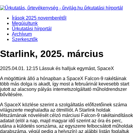
Írások 2025 novemberétől
Megújultunk
Űrkutatási hírportál
Archívum
Szerkesztők
Starlink, 2025. március
2025.04.01. 12:15
Lássuk és halljuk egymást, SpaceX
A mögöttünk álló a hónapban a SpaceX Falcon-9 rakétáinak
több más dolga is akadt, így most a februárinál kevesebb start
jutott az alacsony pályás internetszolgáltató műholdrendszer
bővítésére.
A SpaceX közlése szerint a szolgáltatás előfizetőinek száma
világszerte meghaladta az ötmilliót. A Starlink holdak
létszámának növelését célzó márciusi Falcon-9 rakétaindítások
adatait (elöl a nap, majd magyar idő szerint az óra és perc,
utána a küldetés sorszáma, az egyszerre felbocsátott műholdak
darabszáma, végül pedig a helyszín) az alábbi listán foglaltuk