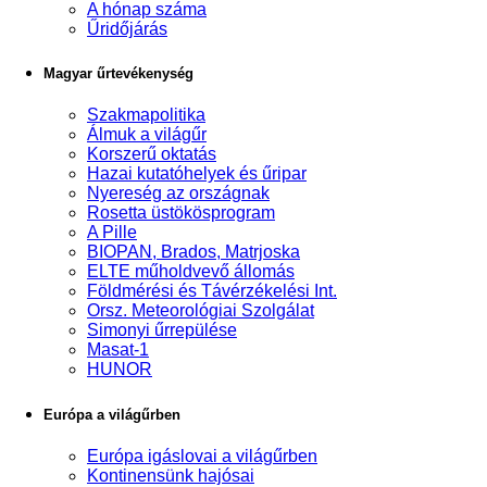
A hónap száma
Űridőjárás
Magyar űrtevékenység
Szakmapolitika
Álmuk a világűr
Korszerű oktatás
Hazai kutatóhelyek és űripar
Nyereség az országnak
Rosetta üstökösprogram
A Pille
BIOPAN, Brados, Matrjoska
ELTE műholdvevő állomás
Földmérési és Távérzékelési Int.
Orsz. Meteorológiai Szolgálat
Simonyi űrrepülése
Masat-1
HUNOR
Európa a világűrben
Európa igáslovai a világűrben
Kontinensünk hajósai