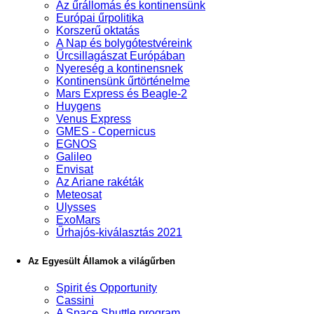
Az űrállomás és kontinensünk
Európai űrpolitika
Korszerű oktatás
A Nap és bolygótestvéreink
Űrcsillagászat Európában
Nyereség a kontinensnek
Kontinensünk űrtörténelme
Mars Express és Beagle-2
Huygens
Venus Express
GMES - Copernicus
EGNOS
Galileo
Envisat
Az Ariane rakéták
Meteosat
Ulysses
ExoMars
Űrhajós-kiválasztás 2021
Az Egyesült Államok a világűrben
Spirit és Opportunity
Cassini
A Space Shuttle program