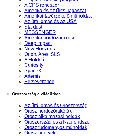
A GPS rendszer
Amerika és az űrcsillagászat
Amerikai távérzékelő műholdak
Az űrállomás és az USA
Stardust
MESSENGER
Amerika hordozórakétái
Deep Impact
New Horizons
Orion, Ares, SLS
A Holdnál
Curiosity
SpaceX
Artemis
Perseverance
Oroszország a világűrben
Az űrállomás és Oroszország
Orosz hordozórakéták
Orosz alkalmazási holdak
Oroszország és a Naprendszer
Orosz tudományos műholdak
Orosz űrtervek