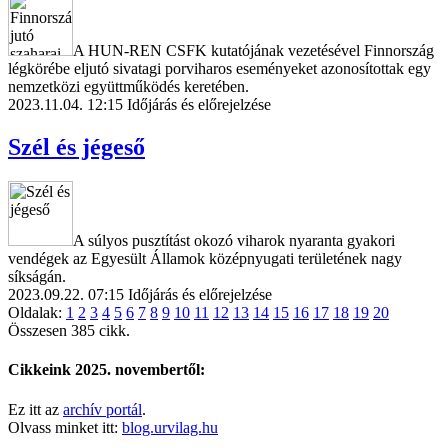
A HUN-REN CSFK kutatójának vezetésével Finnország
légkörébe eljutó sivatagi porviharos eseményeket azonosítottak egy
nemzetközi együttműködés keretében.
2023.11.04. 12:15
Időjárás és előrejelzése
Szél és jégeső
A súlyos pusztítást okozó viharok nyaranta gyakori
vendégek az Egyesült Államok középnyugati területének nagy
síkságán.
2023.09.22. 07:15
Időjárás és előrejelzése
Oldalak:
1
2
3
4
5
6
7
8
9
10
11
12
13
14
15
16
17
18
19
20
Összesen 385 cikk.
Cikkeink 2025. novembertől:
Ez itt az
archív portál
.
Olvass minket itt:
blog.urvilag.hu