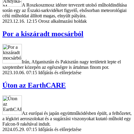
A Roszkoszmosz idénre tervezett utolsó műholdindítása
során egy az Északi-sarkvidéket figyelő, elsősorban meteorológiai
célú műholdat állított magas, elnyúlt pályára.
2023.12.16. 12:15
Orosz alkalmazási holdak
Por a kiszáradt mocsárból
Irán, Afganisztán és Pakisztán nagy területeit lepte el
szeptember közepén az egészségre is ártalmas finom por.
2023.10.06. 07:15
Időjárás és előrejelzése
Úton az EarthCARE
Az európai és japán együttműködésben épült, a felhőzetet,
a légköri aeroszolokat és a sugárzási viszonyokat kutató műhold egy
Falcon-9 rakétával indult.
2024.05.29. 07:15
Időjárás és előrejelzése