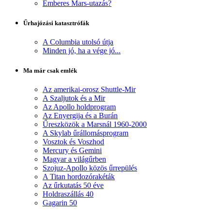
Emberes Mars-utazás?
Űrhajózási katasztrófák
A Columbia utolsó útja
Minden jó, ha a vége jó...
Ma már csak emlék
Az amerikai-orosz Shuttle-Mir
A Szaljutok és a Mir
Az Apollo holdprogram
Az Enyergija és a Burán
Űreszközök a Marsnál 1960-2000
A Skylab űrállomásprogram
Vosztok és Voszhod
Mercury és Gemini
Magyar a világűrben
Szojuz-Apollo közös űrrepülés
A Titan hordozórakéták
Az űrkutatás 50 éve
Holdraszállás 40
Gagarin 50