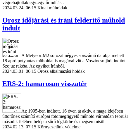
végrehajtottak egy-egy űrindítást.
2024.03.24. 06:15
Kínai műholdak
Orosz időjárási és iráni felderítő műhold
indult
A Metyeor-M2 sorozat négyes sorszámú darabja mellett
18 apró potyautas műholdat is magával vitt a Vosztocsnijból indított
Szojuz rakéta. Az egyiket Iránból.
2024.03.01. 06:15
Orosz alkalmazási holdak
ERS-2: hamarosan visszatér
Az 1995-ben indított, 16 éven át aktív, a maga idejében
úttörőnek számító európai földmegfigyelő műhold várhatóan február
második felében belép a sűrű légkörbe és megsemmisül.
2024.02.13. 07:15
Környezetünk védelme