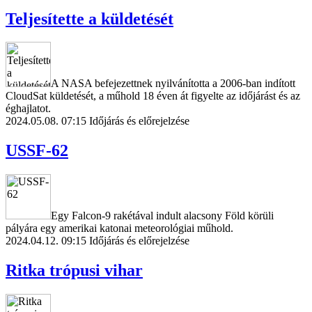
Teljesítette a küldetését
A NASA befejezettnek nyilvánította a 2006-ban indított
CloudSat küldetését, a műhold 18 éven át figyelte az időjárást és az
éghajlatot.
2024.05.08. 07:15
Időjárás és előrejelzése
USSF-62
Egy Falcon-9 rakétával indult alacsony Föld körüli
pályára egy amerikai katonai meteorológiai műhold.
2024.04.12. 09:15
Időjárás és előrejelzése
Ritka trópusi vihar