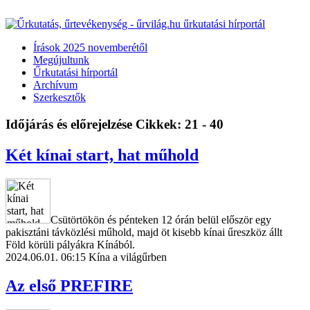
Írások 2025 novemberétől
Megújultunk
Űrkutatási hírportál
Archívum
Szerkesztők
Időjárás és előrejelzése
Cikkek: 21 - 40
Két kínai start, hat műhold
Csütörtökön és pénteken 12 órán belül először egy
pakisztáni távközlési műhold, majd öt kisebb kínai űreszköz állt
Föld körüli pályákra Kínából.
2024.06.01. 06:15
Kína a világűrben
Az első PREFIRE