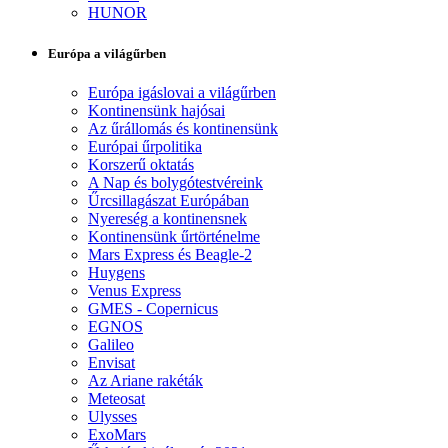
HUNOR
Európa a világűrben
Európa igáslovai a világűrben
Kontinensünk hajósai
Az űrállomás és kontinensünk
Európai űrpolitika
Korszerű oktatás
A Nap és bolygótestvéreink
Űrcsillagászat Európában
Nyereség a kontinensnek
Kontinensünk űrtörténelme
Mars Express és Beagle-2
Huygens
Venus Express
GMES - Copernicus
EGNOS
Galileo
Envisat
Az Ariane rakéták
Meteosat
Ulysses
ExoMars