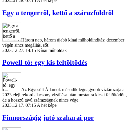
2024.01.28. 07:15
A hét képe
Egy a tengerről, kettő a szárazföldről
Három nap, három újabb kínai műholdindítás: december
végén sincs megállás, sőt!
2023.12.27. 14:15
Kínai műholdak
Powell-tó: egy kis feltöltődés
Az Egyesült Államok második legnagyobb víztározója a
2023 eleji rekord alacsony vízállása után mostanra kicsit feltöltődött,
de a hosszú távú szárazságnak nincs vége.
2023.12.17. 07:15
A hét képe
Finnországig jutó szaharai por