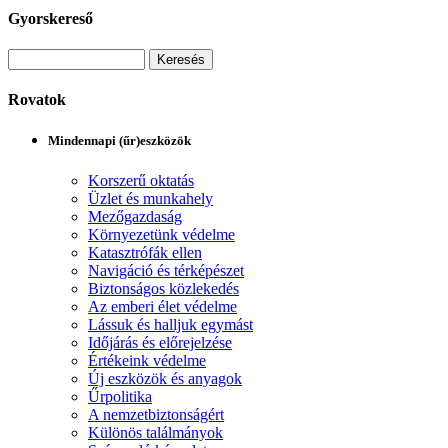
Gyorskereső
Rovatok
Mindennapi (űr)eszközök
Korszerű oktatás
Üzlet és munkahely
Mezőgazdaság
Környezetünk védelme
Katasztrófák ellen
Navigáció és térképészet
Biztonságos közlekedés
Az emberi élet védelme
Lássuk és halljuk egymást
Időjárás és előrejelzése
Értékeink védelme
Új eszközök és anyagok
Űrpolitika
A nemzetbiztonságért
Különös találmányok