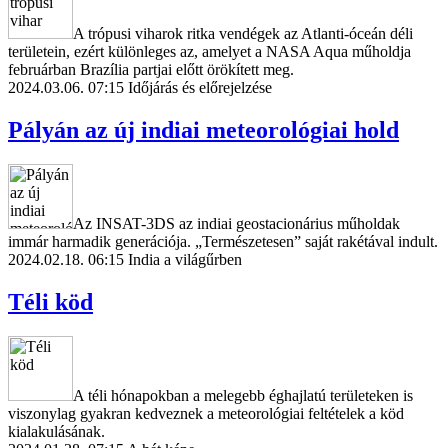
A trópusi viharok ritka vendégek az Atlanti-óceán déli
területein, ezért különleges az, amelyet a NASA Aqua műholdja
februárban Brazília partjai előtt örökített meg.
2024.03.06. 07:15
Időjárás és előrejelzése
Pályán az új indiai meteorológiai hold
Az INSAT-3DS az indiai geostacionárius műholdak
immár harmadik generációja. „Természetesen” saját rakétával indult.
2024.02.18. 06:15
India a világűrben
Téli köd
A téli hónapokban a melegebb éghajlatú területeken is
viszonylag gyakran kedveznek a meteorológiai feltételek a köd
kialakulásának.