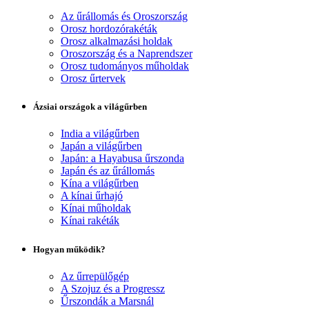
Az űrállomás és Oroszország
Orosz hordozórakéták
Orosz alkalmazási holdak
Oroszország és a Naprendszer
Orosz tudományos műholdak
Orosz űrtervek
Ázsiai országok a világűrben
India a világűrben
Japán a világűrben
Japán: a Hayabusa űrszonda
Japán és az űrállomás
Kína a világűrben
A kínai űrhajó
Kínai műholdak
Kínai rakéták
Hogyan működik?
Az űrrepülőgép
A Szojuz és a Progressz
Űrszondák a Marsnál