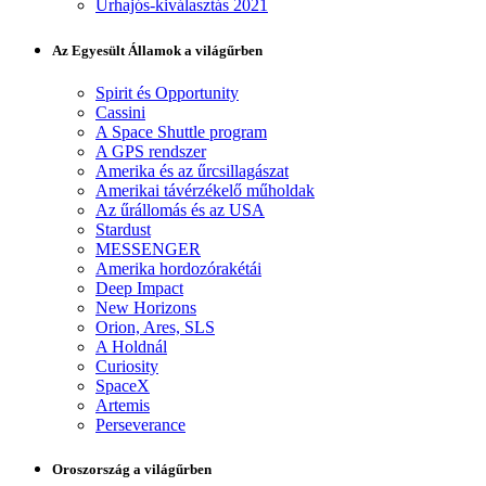
Űrhajós-kiválasztás 2021
Az Egyesült Államok a világűrben
Spirit és Opportunity
Cassini
A Space Shuttle program
A GPS rendszer
Amerika és az űrcsillagászat
Amerikai távérzékelő műholdak
Az űrállomás és az USA
Stardust
MESSENGER
Amerika hordozórakétái
Deep Impact
New Horizons
Orion, Ares, SLS
A Holdnál
Curiosity
SpaceX
Artemis
Perseverance
Oroszország a világűrben