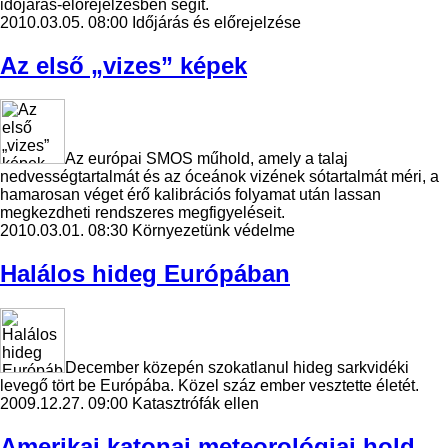
időjárás-előrejelzésben segít.
2010.03.05. 08:00
Időjárás és előrejelzése
Az első „vizes” képek
Az európai SMOS műhold, amely a talaj
nedvességtartalmát és az óceánok vizének sótartalmát méri, a
hamarosan véget érő kalibrációs folyamat után lassan
megkezdheti rendszeres megfigyeléseit.
2010.03.01. 08:30
Környezetünk védelme
Halálos hideg Európában
December közepén szokatlanul hideg sarkvidéki
levegő tört be Európába. Közel száz ember vesztette életét.
2009.12.27. 09:00
Katasztrófák ellen
Amerikai katonai meteorológiai hold