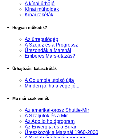
A kínai űrhajó
Kínai műholdak
Kínai rakéták
Hogyan működik?
Az űrrepülőgép
A Szojuz és a Progressz
Űrszondák a Marsnál
Emberes Mars-utazás?
Űrhajózási katasztrófák
A Columbia utolsó útja
Minden jó, ha a vége jó...
Ma már csak emlék
Az amerikai-orosz Shuttle-Mir
A Szaljutok és a Mir
Az Apollo holdprogram
Az Enyergija és a Burán
Űreszközök a Marsnál 1960-2000
A Skylab űrállomásprogram