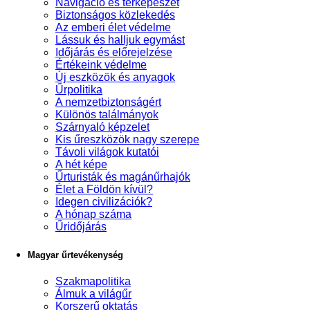
Navigáció és térképészet
Biztonságos közlekedés
Az emberi élet védelme
Lássuk és halljuk egymást
Időjárás és előrejelzése
Értékeink védelme
Új eszközök és anyagok
Űrpolitika
A nemzetbiztonságért
Különös találmányok
Szárnyaló képzelet
Kis űreszközök nagy szerepe
Távoli világok kutatói
A hét képe
Űrturisták és magánűrhajók
Élet a Földön kívül?
Idegen civilizációk?
A hónap száma
Űridőjárás
Magyar űrtevékenység
Szakmapolitika
Álmuk a világűr
Korszerű oktatás