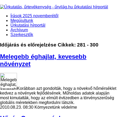
Írások 2025 novemberétől
Megújultunk
Űrkutatási hírportál
Archívum
Szerkesztők
Időjárás és előrejelzése
Cikkek: 281 - 300
Melegebb éghajlat, kevesebb
növényzet
Korábban azt gondolták, hogy a növekvő hőmérséklet
kedvez a növények fejlődésének. Műholdas adatok alapján
most kimutatták, hogy az elmúlt évtizedben a törvényszerűség
globális méretekben megfordulni látszik.
2010.08.23. 08:30
Környezetünk védelme