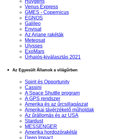
Huygens
Venus Express
GMES - Copernicus
EGNOS
Galileo
Envisat
Az Ariane rakéták
Meteosat
Ulysses
ExoMars
Űrhajós-kiválasztás 2021
Az Egyesült Államok a világűrben
Spirit és Opportunity
Cassini
A Space Shuttle program
A GPS rendszer
Amerika és az űrcsillagászat
Amerikai távérzékelő műholdak
Az űrállomás és az USA
Stardust
MESSENGER
Amerika hordozórakétái
Deep Impact