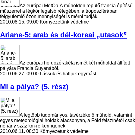
Az európai MetOp-A műholdon repülő francia építésű
műszerrel a légkör legalsó rétegében, a troposzférában
felgyülemlő ózon mennyiségét is mérni tudják.
2010.08.15. 09:00
Környezetünk védelme
Ariane-5: arab és dél-koreai „utasok”
Az európai hordozórakéta ismét két műholdat állított
pályára Francia Guyanából.
2010.06.27. 09:00
Lássuk és halljuk egymást
Mi a pálya? (5. rész)
A legtöbb tudományos, távérzékelő műhold, valamint
egyes meteorológiai holdak alacsonyan, a Föld felszínétől csak
néhány száz km-re keringenek.
2010.06.11. 08:30
Környezetünk védelme