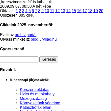
„keresztmetszetét” is láthatjuk.
2009.09.07. 08:30
A hét képe
Oldalak:
1
2
3
4
5
6
7
8
9
10
11
12
13
14
15
16
17
18
19
20
Összesen 385 cikk.
Cikkeink 2025. novembertől:
Ez itt az
archív portál
.
Olvass minket itt:
blog.urvilag.hu
Gyorskereső
Rovatok
Mindennapi (űr)eszközök
Korszerű oktatás
Üzlet és munkahely
Mezőgazdaság
Környezetünk védelme
Katasztrófák ellen