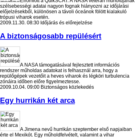
Elromlott a QuikSCAT. A NASA veterán műholdjának
szélsebességi adatai nagyon fognak hiányozni az időjárási
előjelzésekből, különösen a távoli óceánok fölött kialakuló
trópusi viharok esetén.
2009.11.30. 08:30
Időjárás és előrejelzése
A biztonságosabb repülésért
A NASA támogatásával fejlesztett információs
rendszer műholdas adatokat is felhasznál arra, hogy a
repülőgépek vezetőit a heves viharok és légköri turbulencia
zónáira időben előre figyelmeztesse.
2009.10.04. 09:00
Biztonságos közlekedés
Egy hurrikán két arca
A Jimena nevű hurrikán szeptember első napjaiban
érte el Mexikót. Egy műholdfelvételt, valamint a vihar