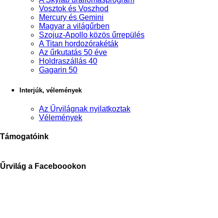
Vosztok és Voszhod
Mercury és Gemini
Magyar a világűrben
Szojuz-Apollo közös űrrepülés
A Titan hordozórakéták
Az űrkutatás 50 éve
Holdraszállás 40
Gagarin 50
Interjúk, vélemények
Az Űrvilágnak nyilatkoztak
Vélemények
Támogatóink
Űrvilág a Faceboookon