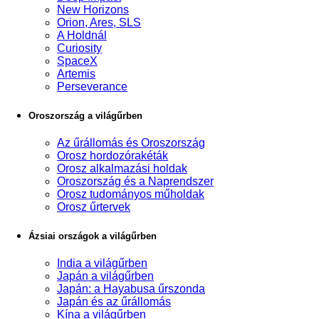
New Horizons
Orion, Ares, SLS
A Holdnál
Curiosity
SpaceX
Artemis
Perseverance
Oroszország a világűrben
Az űrállomás és Oroszország
Orosz hordozórakéták
Orosz alkalmazási holdak
Oroszország és a Naprendszer
Orosz tudományos műholdak
Orosz űrtervek
Ázsiai országok a világűrben
India a világűrben
Japán a világűrben
Japán: a Hayabusa űrszonda
Japán és az űrállomás
Kína a világűrben