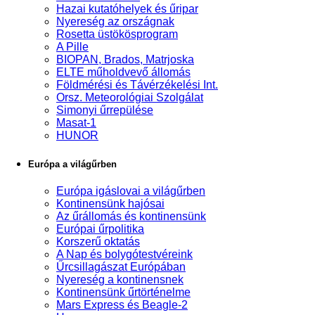
Hazai kutatóhelyek és űripar
Nyereség az országnak
Rosetta üstökösprogram
A Pille
BIOPAN, Brados, Matrjoska
ELTE műholdvevő állomás
Földmérési és Távérzékelési Int.
Orsz. Meteorológiai Szolgálat
Simonyi űrrepülése
Masat-1
HUNOR
Európa a világűrben
Európa igáslovai a világűrben
Kontinensünk hajósai
Az űrállomás és kontinensünk
Európai űrpolitika
Korszerű oktatás
A Nap és bolygótestvéreink
Űrcsillagászat Európában
Nyereség a kontinensnek
Kontinensünk űrtörténelme
Mars Express és Beagle-2