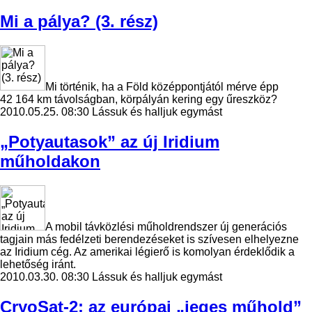
Mi a pálya? (3. rész)
Mi történik, ha a Föld középpontjától mérve épp
42 164 km távolságban, körpályán kering egy űreszköz?
2010.05.25. 08:30
Lássuk és halljuk egymást
„Potyautasok” az új Iridium
műholdakon
A mobil távközlési műholdrendszer új generációs
tagjain más fedélzeti berendezéseket is szívesen elhelyezne
az Iridium cég. Az amerikai légierő is komolyan érdeklődik a
lehetőség iránt.
2010.03.30. 08:30
Lássuk és halljuk egymást
CryoSat-2: az európai „jeges műhold”