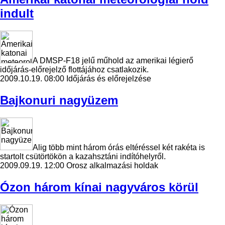
indult
A DMSP-F18 jelű műhold az amerikai légierő
időjárás-előrejelző flottájához csatlakozik.
2009.10.19. 08:00
Időjárás és előrejelzése
Bajkonuri nagyüzem
Alig több mint három órás eltéréssel két rakéta is
startolt csütörtökön a kazahsztáni indítóhelyről.
2009.09.19. 12:00
Orosz alkalmazási holdak
Ózon három kínai nagyváros körül