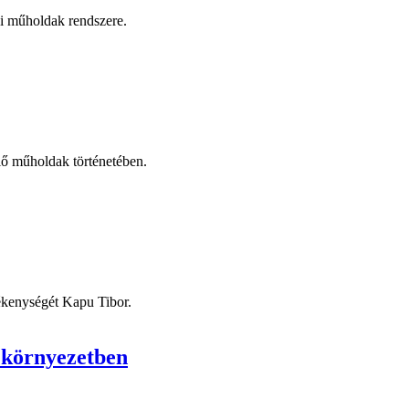
ai műholdak rendszere.
lő műholdak történetében.
ékenységét Kapu Tibor.
 környezetben