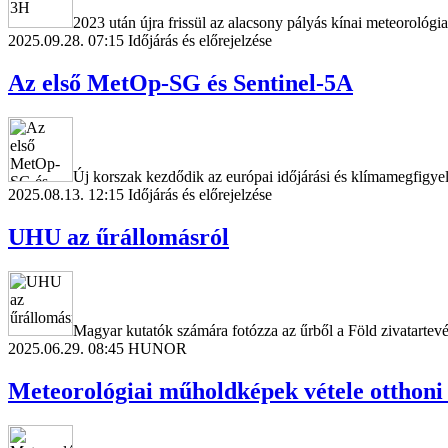
2023 után újra frissül az alacsony pályás kínai meteorológi
2025.09.28. 07:15
Időjárás és előrejelzése
Az első MetOp-SG és Sentinel-5A
Új korszak kezdődik az európai időjárási és klímamegfigye
2025.08.13. 12:15
Időjárás és előrejelzése
UHU az űrállomásról
Magyar kutatók számára fotózza az űrből a Föld zivatartev
2025.06.29. 08:45
HUNOR
Meteorológiai műholdképek vétele otthoni