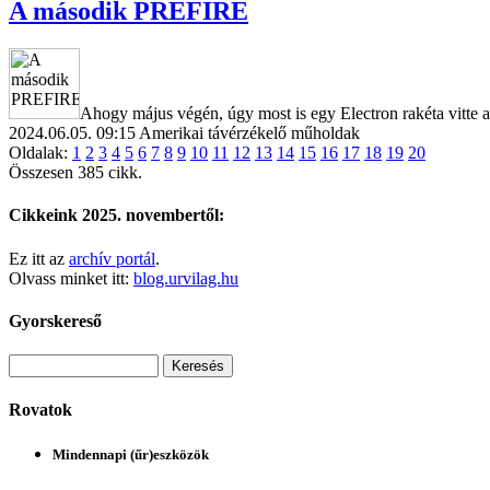
A második PREFIRE
Ahogy május végén, úgy most is egy Electron rakéta vitte
2024.06.05. 09:15
Amerikai távérzékelő műholdak
Oldalak:
1
2
3
4
5
6
7
8
9
10
11
12
13
14
15
16
17
18
19
20
Összesen 385 cikk.
Cikkeink 2025. novembertől:
Ez itt az
archív portál
.
Olvass minket itt:
blog.urvilag.hu
Gyorskereső
Rovatok
Mindennapi (űr)eszközök