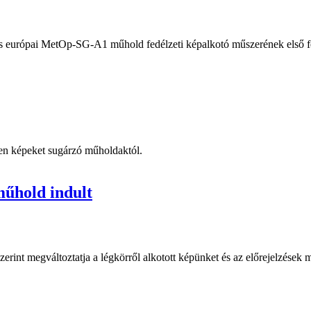
ós európai MetOp-SG-A1 műhold fedélzeti képalkotó műszerének első fe
en képeket sugárzó műholdaktól.
műhold indult
rint megváltoztatja a légkörről alkotott képünket és az előrejelzések 