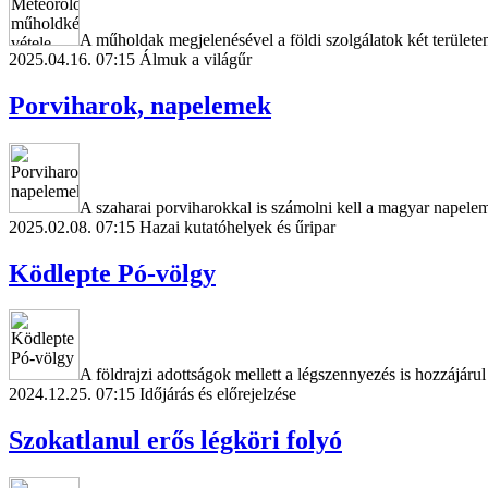
A műholdak megjelenésével a földi szolgálatok két területen
2025.04.16. 07:15
Álmuk a világűr
Porviharok, napelemek
A szaharai porviharokkal is számolni kell a magyar napelem
2025.02.08. 07:15
Hazai kutatóhelyek és űripar
Ködlepte Pó-völgy
A földrajzi adottságok mellett a légszennyezés is hozzájárul
2024.12.25. 07:15
Időjárás és előrejelzése
Szokatlanul erős légköri folyó