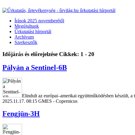
Írások 2025 novemberétől
Megújultunk
Űrkutatási hírportál
Archívum
Szerkesztők
Időjárás és előrejelzése
Cikkek: 1 - 20
Pályán a Sentinel-6B
Elindult az európai–amerikai együttműködésben készült, a t
2025.11.17. 08:15
GMES - Copernicus
Fengjün-3H