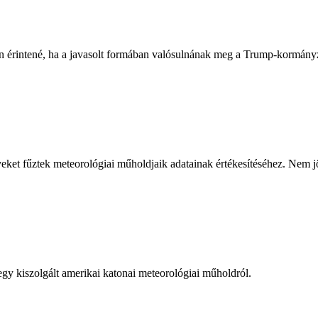
intené, ha a javasolt formában valósulnának meg a Trump-kormányzat
eket fűztek meteorológiai műholdjaik adatainak értékesítéséhez. Nem j
y kiszolgált amerikai katonai meteorológiai műholdról.