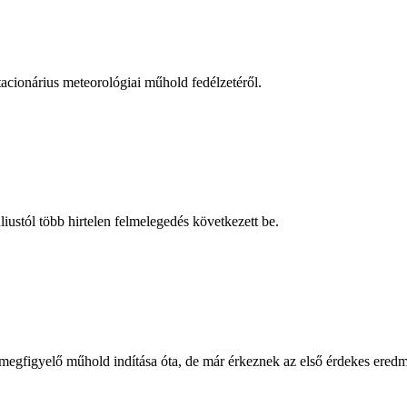
cionárius meteorológiai műhold fedélzetéről.
úliustól több hirtelen felmelegedés következett be.
egfigyelő műhold indítása óta, de már érkeznek az első érdekes ered