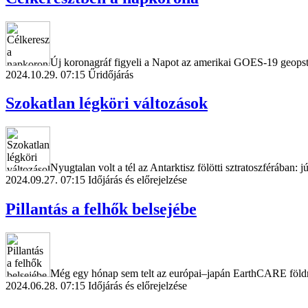
Új koronagráf figyeli a Napot az amerikai GOES-19 geopsta
2024.10.29. 07:15
Űridőjárás
Szokatlan légköri változások
Nyugtalan volt a tél az Antarktisz fölötti sztratoszférában: j
2024.09.27. 07:15
Időjárás és előrejelzése
Pillantás a felhők belsejébe
Még egy hónap sem telt az európai–japán EarthCARE földm
2024.06.28. 07:15
Időjárás és előrejelzése