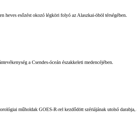
en heves esőzést okozó légköri folyó az Alaszkai-öböl térségében.
ántevékenység a Csendes-óceán északkeleti medencéjében.
eteorológiai műholdak GOES-R-rel kezdődött szériájának utolsó darabj