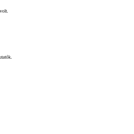
volt.
utatók.