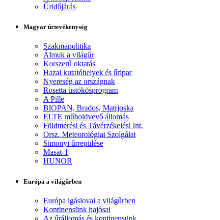
Űridőjárás
Magyar űrtevékenység
Szakmapolitika
Álmuk a világűr
Korszerű oktatás
Hazai kutatóhelyek és űripar
Nyereség az országnak
Rosetta üstökösprogram
A Pille
BIOPAN, Brados, Matrjoska
ELTE műholdvevő állomás
Földmérési és Távérzékelési Int.
Orsz. Meteorológiai Szolgálat
Simonyi űrrepülése
Masat-1
HUNOR
Európa a világűrben
Európa igáslovai a világűrben
Kontinensünk hajósai
Az űrállomás és kontinensünk