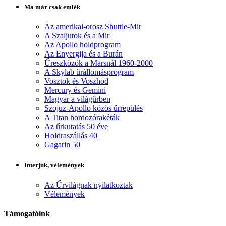
Ma már csak emlék
Az amerikai-orosz Shuttle-Mir
A Szaljutok és a Mir
Az Apollo holdprogram
Az Enyergija és a Burán
Űreszközök a Marsnál 1960-2000
A Skylab űrállomásprogram
Vosztok és Voszhod
Mercury és Gemini
Magyar a világűrben
Szojuz-Apollo közös űrrepülés
A Titan hordozórakéták
Az űrkutatás 50 éve
Holdraszállás 40
Gagarin 50
Interjúk, vélemények
Az Űrvilágnak nyilatkoztak
Vélemények
Támogatóink