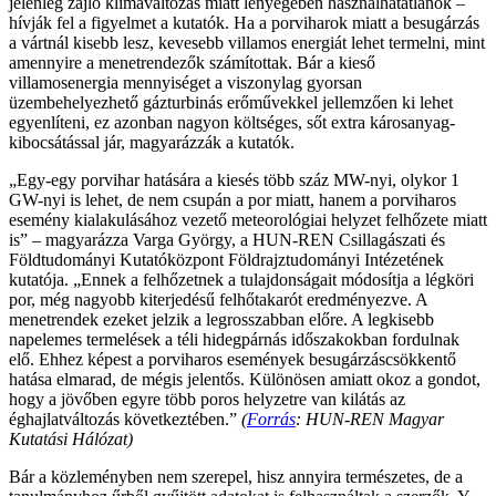
jelenleg zajló klímaváltozás miatt lényegében használhatatlanok –
hívják fel a figyelmet a kutatók. Ha a porviharok miatt a besugárzás
a vártnál kisebb lesz, kevesebb villamos energiát lehet termelni, mint
amennyire a menetrendezők számítottak. Bár a kieső
villamosenergia mennyiséget a viszonylag gyorsan
üzembehelyezhető gázturbinás erőművekkel jellemzően ki lehet
egyenlíteni, ez azonban nagyon költséges, sőt extra károsanyag-
kibocsátással jár, magyarázzák a kutatók.
„Egy-egy porvihar hatására a kiesés több száz MW-nyi, olykor 1
GW-nyi is lehet, de nem csupán a por miatt, hanem a porviharos
esemény kialakulásához vezető meteorológiai helyzet felhőzete miatt
is” – magyarázza Varga György, a HUN-REN Csillagászati és
Földtudományi Kutatóközpont Földrajztudományi Intézetének
kutatója. „Ennek a felhőzetnek a tulajdonságait módosítja a légköri
por, még nagyobb kiterjedésű felhőtakarót eredményezve. A
menetrendek ezeket jelzik a legrosszabban előre. A legkisebb
napelemes termelések a téli hidegpárnás időszakokban fordulnak
elő. Ehhez képest a porviharos események besugárzáscsökkentő
hatása elmarad, de mégis jelentős. Különösen amiatt okoz a gondot,
hogy a jövőben egyre több poros helyzetre van kilátás az
éghajlatváltozás következtében.”
(
Forrás
: HUN-REN Magyar
Kutatási Hálózat)
Bár a közleményben nem szerepel, hisz annyira természetes, de a