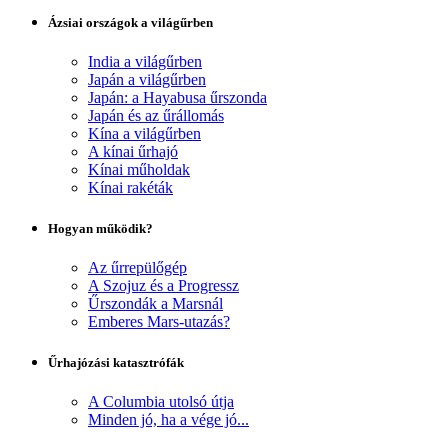
Ázsiai országok a világűrben
India a világűrben
Japán a világűrben
Japán: a Hayabusa űrszonda
Japán és az űrállomás
Kína a világűrben
A kínai űrhajó
Kínai műholdak
Kínai rakéták
Hogyan működik?
Az űrrepülőgép
A Szojuz és a Progressz
Űrszondák a Marsnál
Emberes Mars-utazás?
Űrhajózási katasztrófák
A Columbia utolsó útja
Minden jó, ha a vége jó...