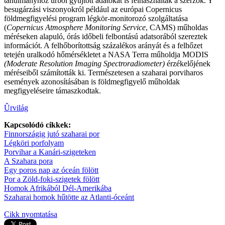
tanulmányhoz űrből gyűjtött adatokat is felhasználtak a szerzők. Y
besugárzási viszonyokról például az európai Copernicus
földmegfigyelési program légkör-monitorozó szolgáltatása
(
Copernicus Atmosphere Monitoring Service
, CAMS) műholdas
méréseken alapuló, órás időbeli felbontású adatsorából szereztek
információt. A felhőborítottság százalékos arányát és a felhőzet
tetején uralkodó hőmérsékletet a NASA Terra műholdja MODIS
(Moderate Resolution Imaging Spectroradiometer)
érzékelőjének
méréseiből számították ki. Természetesen a szaharai porviharos
események azonosításában is földmegfigyelő műholdak
megfigyeléseire támaszkodtak.
Ûrvilág
Kapcsolódó cikkek:
Finnországig jutó szaharai por
Légköri porfolyam
Porvihar a Kanári-szigeteken
A Szahara pora
Egy poros nap az óceán fölött
Por a Zöld-foki-szigetek fölött
Homok Afrikából Dél-Amerikába
Szaharai homok hűtötte az Atlanti-óceánt
Cikk nyomtatása