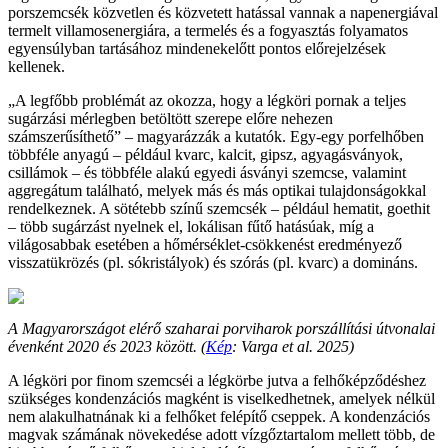
porszemcsék közvetlen és közvetett hatással vannak a napenergiával
termelt villamosenergiára, a termelés és a fogyasztás folyamatos
egyensúlyban tartásához mindenekelőtt pontos előrejelzések
kellenek.
„A legfőbb problémát az okozza, hogy a légköri pornak a teljes
sugárzási mérlegben betöltött szerepe előre nehezen
számszerűsíthető” – magyarázzák a kutatók. Egy-egy porfelhőben
többféle anyagú – például kvarc, kalcit, gipsz, agyagásványok,
csillámok – és többféle alakú egyedi ásványi szemcse, valamint
aggregátum található, melyek más és más optikai tulajdonságokkal
rendelkeznek. A sötétebb színű szemcsék – például hematit, goethit
– több sugárzást nyelnek el, lokálisan fűtő hatásúak, míg a
világosabbak esetében a hőmérséklet-csökkenést eredményező
visszatükrözés (pl. sókristályok) és szórás (pl. kvarc) a domináns.
A Magyarországot elérő szaharai porviharok porszállítási útvonalai
évenként 2020 és 2023 között. (
Kép
: Varga et al. 2025)
A légköri por finom szemcséi a légkörbe jutva a felhőképződéshez
szükséges kondenzációs magként is viselkedhetnek, amelyek nélkül
nem alakulhatnának ki a felhőket felépítő cseppek. A kondenzációs
magvak számának növekedése adott vízgőztartalom mellett több, de