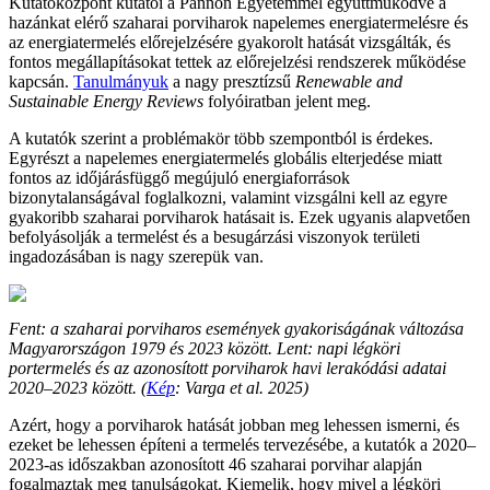
Kutatóközpont kutatói a Pannon Egyetemmel együttműködve a
hazánkat elérő szaharai porviharok napelemes energiatermelésre és
az energiatermelés előrejelzésére gyakorolt hatását vizsgálták, és
fontos megállapításokat tettek az előrejelzési rendszerek működése
kapcsán.
Tanulmányuk
a nagy presztízsű
Renewable and
Sustainable Energy Reviews
folyóiratban jelent meg.
A kutatók szerint a problémakör több szempontból is érdekes.
Egyrészt a napelemes energiatermelés globális elterjedése miatt
fontos az időjárásfüggő megújuló energiaforrások
bizonytalanságával foglalkozni, valamint vizsgálni kell az egyre
gyakoribb szaharai porviharok hatásait is. Ezek ugyanis alapvetően
befolyásolják a termelést és a besugárzási viszonyok területi
ingadozásában is nagy szerepük van.
Fent: a szaharai porviharos események gyakoriságának változása
Magyarországon 1979 és 2023 között. Lent: napi légköri
portermelés és az azonosított porviharok havi lerakódási adatai
2020–2023 között. (
Kép
: Varga et al. 2025)
Azért, hogy a porviharok hatását jobban meg lehessen ismerni, és
ezeket be lehessen építeni a termelés tervezésébe, a kutatók a 2020–
2023-as időszakban azonosított 46 szaharai porvihar alapján
fogalmaztak meg tanulságokat. Kiemelik, hogy mivel a légköri