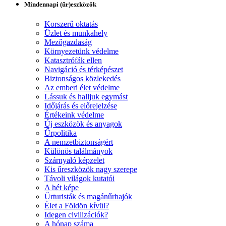
Mindennapi (űr)eszközök
Korszerű oktatás
Üzlet és munkahely
Mezőgazdaság
Környezetünk védelme
Katasztrófák ellen
Navigáció és térképészet
Biztonságos közlekedés
Az emberi élet védelme
Lássuk és halljuk egymást
Időjárás és előrejelzése
Értékeink védelme
Új eszközök és anyagok
Űrpolitika
A nemzetbiztonságért
Különös találmányok
Szárnyaló képzelet
Kis űreszközök nagy szerepe
Távoli világok kutatói
A hét képe
Űrturisták és magánűrhajók
Élet a Földön kívül?
Idegen civilizációk?
A hónap száma