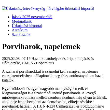
Írások 2025 novemberétől
Megújultunk
Űrkutatási hírportál
Archívum
Szerkesztők
Porviharok, napelemek
2025.02.08. 07:15
Hazai kutatóhelyek és űripar, Időjárás és
előrejelzése, GMES - Copernicus
A szaharai porviharokkal is számolni kell a magyar napelemes
energiatermelésben – állapították meg friss tanulmányukban hazai
kutatók.
Egyre többször és egyre nagyobb mennyiségben érik el
Magyarországot is a Szaharából induló porviharok. A levegő
minőségének romlása mellett azonban akadnak még olyan területek,
ahol ideje lenne beépíteni az elemzésekbe, előrejelzésekbe a
porviharok hatásait. A HUN-REN Csillagászati és Földtudományi