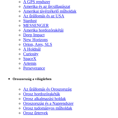
A GPS rendszer
Amerika és az űrcsillagászat
Amerikai távérzékelő műholdak
Az űrállomás és az USA
Stardust
MESSENGER
Amerika hordozórakétái
Deep Impact
New Horizons
Orion, Ares, SLS
A Holdnál
Curiosity
SpaceX
Artemis
Perseverance
Oroszország a világűrben
Az űrállomás és Oroszország
Orosz hordozórakéták
Orosz alkalmazási holdak
Oroszország és a Naprendszer
Orosz tudományos műholdak
Orosz űrtervek