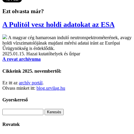
Ezt olvasta már?
A Pulitól vesz holdi adatokat az ESA
A magyar cég hamarosan induló neutronspektrométerének, avagy
holdi vízszimatolójának majdani mérési adatai iránt az Európai
Űrügynökség is érdeklődik.
2025.01.15.
Hazai kutatóhelyek és űripar
A rovat archívuma
Cikkeink 2025. novembertől:
Ez itt az
archív portál
.
Olvass minket itt:
blog.urvilag.hu
Gyorskereső
Rovatok