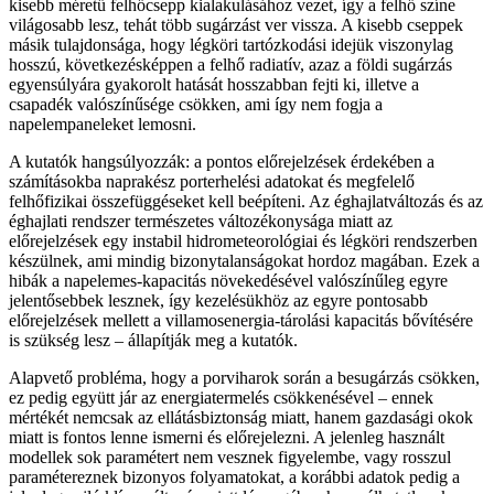
kisebb méretű felhőcsepp kialakulásához vezet, így a felhő színe
világosabb lesz, tehát több sugárzást ver vissza. A kisebb cseppek
másik tulajdonsága, hogy légköri tartózkodási idejük viszonylag
hosszú, következésképpen a felhő radiatív, azaz a földi sugárzás
egyensúlyára gyakorolt hatását hosszabban fejti ki, illetve a
csapadék valószínűsége csökken, ami így nem fogja a
napelempaneleket lemosni.
A kutatók hangsúlyozzák: a pontos előrejelzések érdekében a
számításokba naprakész porterhelési adatokat és megfelelő
felhőfizikai összefüggéseket kell beépíteni. Az éghajlatváltozás és az
éghajlati rendszer természetes változékonysága miatt az
előrejelzések egy instabil hidrometeorológiai és légköri rendszerben
készülnek, ami mindig bizonytalanságokat hordoz magában. Ezek a
hibák a napelemes-kapacitás növekedésével valószínűleg egyre
jelentősebbek lesznek, így kezelésükhöz az egyre pontosabb
előrejelzések mellett a villamosenergia-tárolási kapacitás bővítésére
is szükség lesz – állapítják meg a kutatók.
Alapvető probléma, hogy a porviharok során a besugárzás csökken,
ez pedig együtt jár az energiatermelés csökkenésével – ennek
mértékét nemcsak az ellátásbiztonság miatt, hanem gazdasági okok
miatt is fontos lenne ismerni és előrejelezni. A jelenleg használt
modellek sok paramétert nem vesznek figyelembe, vagy rosszul
paramétereznek bizonyos folyamatokat, a korábbi adatok pedig a