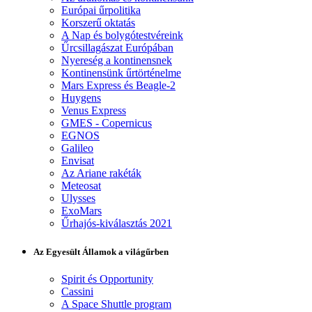
Európai űrpolitika
Korszerű oktatás
A Nap és bolygótestvéreink
Űrcsillagászat Európában
Nyereség a kontinensnek
Kontinensünk űrtörténelme
Mars Express és Beagle-2
Huygens
Venus Express
GMES - Copernicus
EGNOS
Galileo
Envisat
Az Ariane rakéták
Meteosat
Ulysses
ExoMars
Űrhajós-kiválasztás 2021
Az Egyesült Államok a világűrben
Spirit és Opportunity
Cassini
A Space Shuttle program