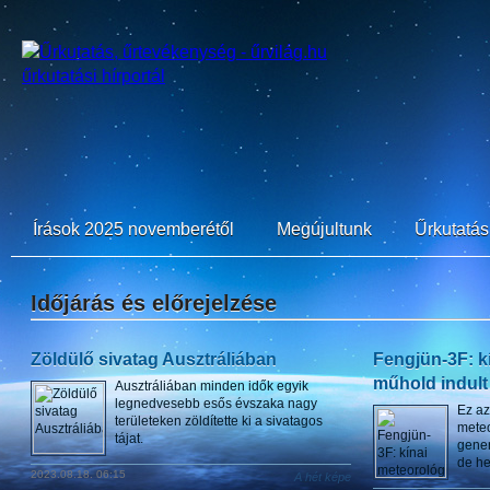
Írások 2025 novemberétől
Megújultunk
Űrkutatási
Időjárás és előrejelzése
Zöldülő sivatag Ausztráliában
Fengjün-3F: k
műhold indult
Ausztráliában minden idők egyik
legnedvesebb esős évszaka nagy
Ez az
területeken zöldítette ki a sivatagos
meteo
tájat.
gener
de he
2023.08.18. 06:15
A hét képe