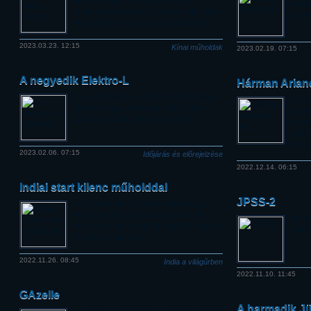
meteorológiai célú kisműholdas
teszt
rendszert építenek, a januári kettő után
számí
most négy űreszközt bocsátottak fel.
2023.03.23. 12:15
Kínai műholdak
2023.02.19. 07:15
A negyedik Elektro-L
Hárman Ariane
A geostacionárius pályára szánt orosz
Az eu
meteorológiai műholdat egy Proton
Galax
rakétával indították Bajkonurból.
harma
időjá
geost
2023.02.06. 07:15
Időjárás és előrejelzése
2022.12.14. 06:15
Indiai start kilenc műholddal
JPSS-2
A PSLV rakéta fő hasznos terhe, egy
óceánmegfigyelő űreszköz mellett
Ameri
nyolc apró nanoműhold került alacsony
alacs
Föld körüli pályára.
2022.11.26. 08:45
India a világűrben
2022.11.10. 11:45
GAzelle
A harmadik Jü