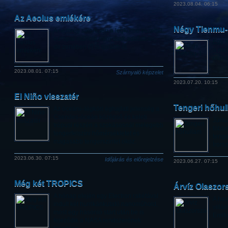
2023.08.04. 06:15
Az Aeolus emlékére
Négy Tienmu-
A nemrég sikeresen a légkörbe vezettet
európai műhold nem csak adataiban,
Egy K
de zenében (!) is tovább él.
a met
műhol
2023.08.01. 07:15
Szárnyaló képzelet
2023.07.20. 10:15
El Niño visszatér
Tengeri hőhu
Az óceáni–légköri éghajlati jelenség a
Csendes-óceán középső és keleti
Júniu
trópusi részén a szokásosnál melegebb
többe
tengerfelszíni hőmérsékletet és
tenge
magasabb tengerszintet okoz.
Írors
2023.06.30. 07:15
Időjárás és előrejelzése
2023.06.27. 07:15
Még két TROPICS
Árvíz Olaszo
A hónap elején egy Electron rakétával
A hev
indult két hurrikánkutató nanoműhold,
villá
most egy hasonló start után be is
Emil
fejeződik a NASA rendszerének