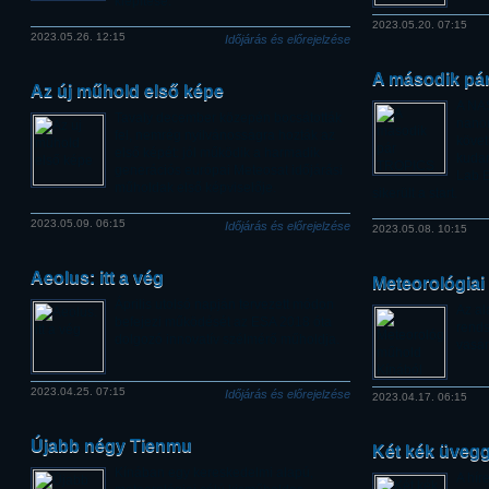
kiépítése.
2023.05.20. 07:15
2023.05.26. 12:15
Időjárás és előrejelzése
A második pá
Az új műhold első képe
A NAS
Tavaly december közepén bocsátották
nano
fel, nemrég nyilvánosságra hozták az
követ
első képét: jól működik a harmadik
kudar
generációs európai Meteosat időjárási
Lab E
műholdak első képviselője.
sikerült a start.
2023.05.09. 06:15
Időjárás és előrejelzése
2023.05.08. 10:15
Aeolus: itt a vég
Meteorológiai
Április utolsó napján tervezett módon
Az al
befejezi működését az ESA 2018 óta
rends
dolgozó innovatív szélmérő műholdja.
vasár
2023.04.25. 07:15
Időjárás és előrejelzése
2023.04.17. 06:15
Újabb négy Tienmu
Két kék üveg
Kínában egy kereskedelmi alapú,
A hír