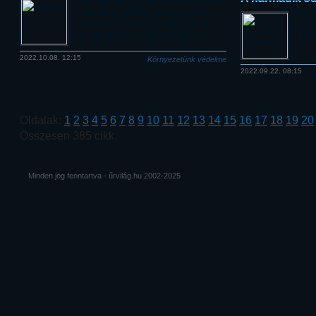
A Rocket Lab Electron rakétájával indult
a vadvilág kutatását és az időjárási
A kín
modellezést segítő, francia– amerikai
tagja
együttműködésben készült műhold.
indult
2022.10.08. 12:15
Környezetünk védelme
2022.09.22. 08:15
Oldalak:
1
2
3
4
5
6
7
8
9
10
11
12
13
14
15
16
17
18
19
20
Összesen 385 cikk.
Minden jog fenntartva - űrvilág.hu 2002-2025