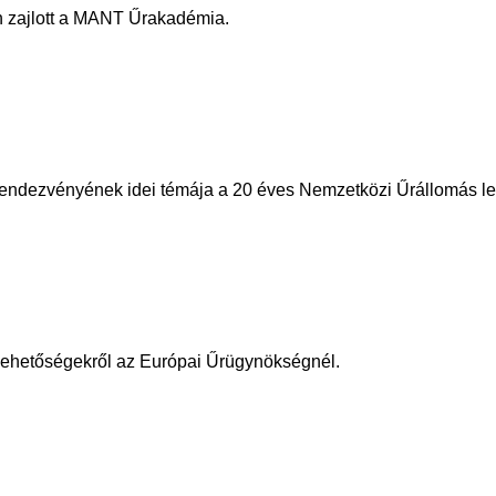
én zajlott a MANT Űrakadémia.
rendezvényének idei témája a 20 éves Nemzetközi Űrállomás le
erlehetőségekről az Európai Űrügynökségnél.