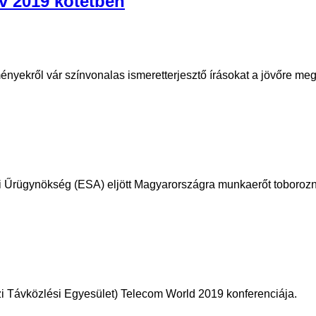
v 2019 kötetben
ényekről vár színvonalas ismeretterjesztő írásokat a jövőre 
 Űrügynökség (ESA) eljött Magyarországra munkaerőt toborozn
i Távközlési Egyesület) Telecom World 2019 konferenciája.