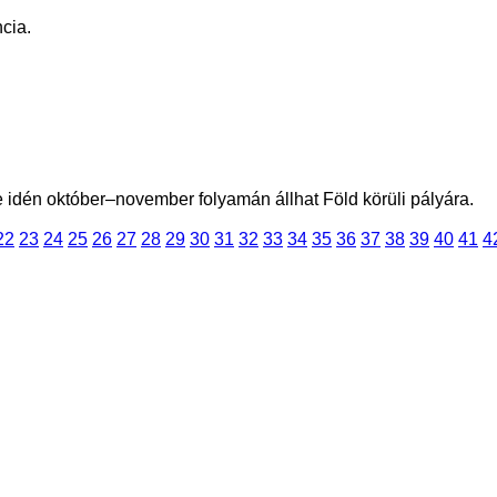
cia.
 idén október–november folyamán állhat Föld körüli pályára.
22
23
24
25
26
27
28
29
30
31
32
33
34
35
36
37
38
39
40
41
4