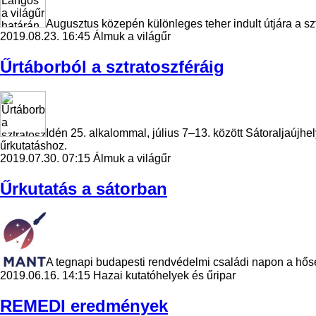
Augusztus közepén különleges teher indult útjára a sz
2019.08.23. 16:45
Álmuk a világűr
Űrtáborból a sztratoszféráig
Idén 25. alkalommal, július 7–13. között Sátoraljaújh
űrkutatáshoz.
2019.07.30. 07:15
Álmuk a világűr
Űrkutatás a sátorban
A tegnapi budapesti rendvédelmi családi napon a hőség
2019.06.16. 14:15
Hazai kutatóhelyek és űripar
REMEDI eredmények