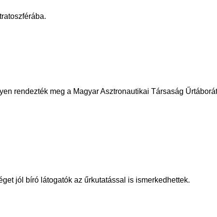
tratoszférába.
elyen rendezték meg a Magyar Asztronautikai Társaság Űrtáborát
et jól bíró látogatók az űrkutatással is ismerkedhettek.