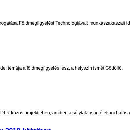
atása Földmegfigyelési Technológiával) munkaszakaszait idén
ei témája a földmegfigyelés lesz, a helyszín ismét Gödöllő.
DLR közös projektjében, amiben a súlytalanság élettani hatásai