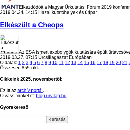
Elkezdődött a Magyar Űrkutatási Fórum 2019 konferen
2019.04.24. 14:15
Hazai kutatóhelyek és űripar
Elkészült a Cheops
Az ESA ismert exobolygók kutatására épült űrtávcsöve
2019.03.27. 07:15
Űrcsillagászat Európában
Oldalak:
1
2
3
4
5
6
7
8
9
10
11
12
13
14
15
16
17
18
19
20
21
Összesen 855 cikk.
Cikkeink 2025. novembertől:
Ez itt az
archív portál
.
Olvass minket itt:
blog.urvilag.hu
Gyorskereső