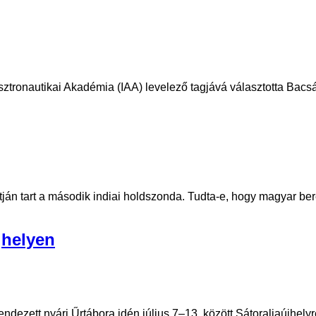
ztronautikai Akadémia (IAA) levelező tagjává választotta Bacsá
útján tart a második indiai holdszonda. Tudta-e, hogy magyar be
jhelyen
ezett nyári Űrtábora idén július 7–13. között Sátoraljaújhelyre