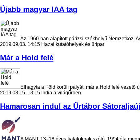
Újabb magyar IAA tag
Az 1960-ban alapított párizsi székhelyű Nemzetközi As
2019.09.03. 14:15
Hazai kutatóhelyek és űripar
Már a Hold felé
Elhagyta a Föld körüli pályát, már a Hold felé vezető 
2019.08.15. 13:15
India a világűrben
Hamarosan indul az Űrtábor Sátoraljaú
A MANT 13–18 éves fiataloknak szóló, 1994 óta megrend