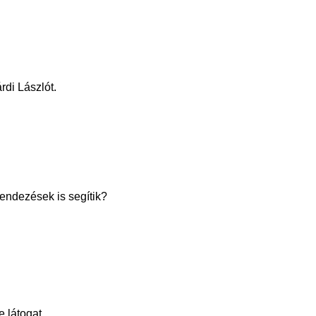
rdi Lászlót.
rendezések is segítik?
 látogat.