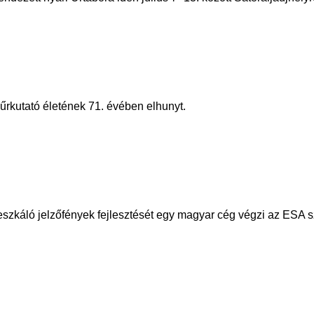
űrkutató életének 71. évében elhunyt.
reszkáló jelzőfények fejlesztését egy magyar cég végzi az ESA 