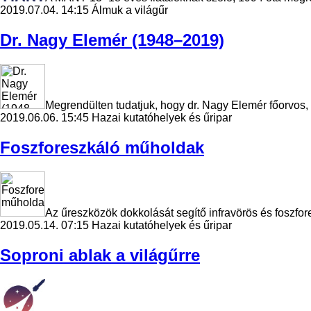
2019.07.04. 14:15
Álmuk a világűr
Dr. Nagy Elemér (1948–2019)
Megrendülten tudatjuk, hogy dr. Nagy Elemér főorvos, 
2019.06.06. 15:45
Hazai kutatóhelyek és űripar
Foszforeszkáló műholdak
Az űreszközök dokkolását segítő infravörös és foszfo
2019.05.14. 07:15
Hazai kutatóhelyek és űripar
Soproni ablak a világűrre