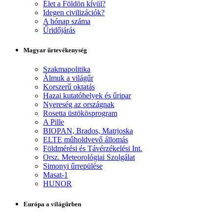
Élet a Földön kívül?
Idegen civilizációk?
A hónap száma
Űridőjárás
Magyar űrtevékenység
Szakmapolitika
Álmuk a világűr
Korszerű oktatás
Hazai kutatóhelyek és űripar
Nyereség az országnak
Rosetta üstökösprogram
A Pille
BIOPAN, Brados, Matrjoska
ELTE műholdvevő állomás
Földmérési és Távérzékelési Int.
Orsz. Meteorológiai Szolgálat
Simonyi űrrepülése
Masat-1
HUNOR
Európa a világűrben