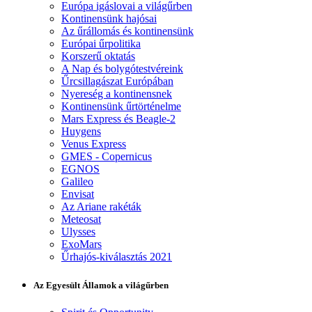
Európa igáslovai a világűrben
Kontinensünk hajósai
Az űrállomás és kontinensünk
Európai űrpolitika
Korszerű oktatás
A Nap és bolygótestvéreink
Űrcsillagászat Európában
Nyereség a kontinensnek
Kontinensünk űrtörténelme
Mars Express és Beagle-2
Huygens
Venus Express
GMES - Copernicus
EGNOS
Galileo
Envisat
Az Ariane rakéták
Meteosat
Ulysses
ExoMars
Űrhajós-kiválasztás 2021
Az Egyesült Államok a világűrben