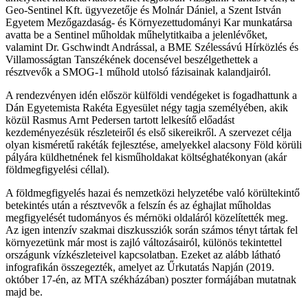
Geo-Sentinel Kft. ügyvezetője és Molnár Dániel, a Szent István
Egyetem Mezőgazdaság- és Környezettudományi Kar munkatársa
avatta be a Sentinel műholdak műhelytitkaiba a jelenlévőket,
valamint Dr. Gschwindt Andrással, a BME Szélessávú Hírközlés és
Villamosságtan Tanszékének docensével beszélgethettek a
résztvevők a SMOG-1 műhold utolsó fázisainak kalandjairól.
A rendezvényen idén először külföldi vendégeket is fogadhattunk a
Dán Egyetemista Rakéta Egyesület négy tagja személyében, akik
közül Rasmus Arnt Pedersen tartott lelkesítő előadást
kezdeményezésük részleteiről és első sikereikről. A szervezet célja
olyan kisméretű rakéták fejlesztése, amelyekkel alacsony Föld körüli
pályára küldhetnének fel kisműholdakat költséghatékonyan (akár
földmegfigyelési céllal).
A földmegfigyelés hazai és nemzetközi helyzetébe való körültekintő
betekintés után a résztvevők a felszín és az éghajlat műholdas
megfigyelését tudományos és mérnöki oldaláról közelítették meg.
Az igen intenzív szakmai diszkussziók során számos tényt tártak fel
környezetünk már most is zajló változásairól, különös tekintettel
országunk vízkészleteivel kapcsolatban. Ezeket az alább látható
infografikán összegezték, amelyet az Űrkutatás Napján (2019.
október 17-én, az MTA székházában) poszter formájában mutatnak
majd be.