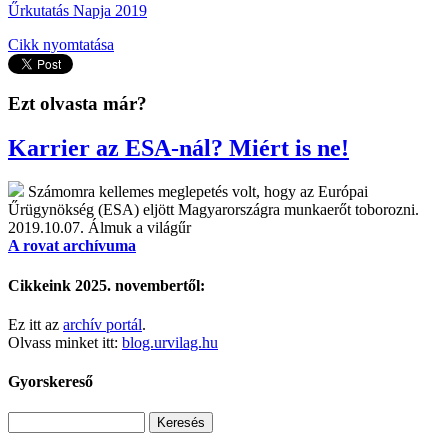
Űrkutatás Napja 2019
Cikk nyomtatása
Ezt olvasta már?
Karrier az ESA-nál? Miért is ne!
Számomra kellemes meglepetés volt, hogy az Európai
Űrügynökség (ESA) eljött Magyarországra munkaerőt toborozni.
2019.10.07.
Álmuk a világűr
A rovat archívuma
Cikkeink 2025. novembertől:
Ez itt az
archív portál
.
Olvass minket itt:
blog.urvilag.hu
Gyorskereső