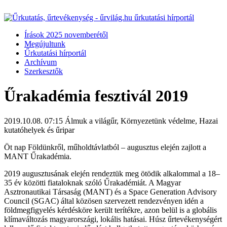
Írások 2025 novemberétől
Megújultunk
Űrkutatási hírportál
Archívum
Szerkesztők
Űrakadémia fesztivál 2019
2019.10.08. 07:15
Álmuk a világűr, Környezetünk védelme, Hazai
kutatóhelyek és űripar
Öt nap Földünkről, műholdtávlatból – augusztus elején zajlott a
MANT Űrakadémia.
2019 augusztusának elején rendeztük meg ötödik alkalommal a 18–
35 év közötti fiataloknak szóló Űrakadémiát. A Magyar
Asztronautikai Társaság (MANT) és a Space Generation Advisory
Council (SGAC) által közösen szervezett rendezvényen idén a
földmegfigyelés kérdésköre került terítékre, azon belül is a globális
klímaváltozás magyarországi, lokális hatásai. Húsz űrtevékenységért