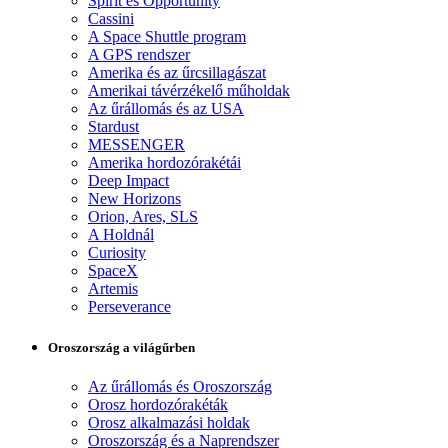
Spirit és Opportunity
Cassini
A Space Shuttle program
A GPS rendszer
Amerika és az űrcsillagászat
Amerikai távérzékelő műholdak
Az űrállomás és az USA
Stardust
MESSENGER
Amerika hordozórakétái
Deep Impact
New Horizons
Orion, Ares, SLS
A Holdnál
Curiosity
SpaceX
Artemis
Perseverance
Oroszország a világűrben
Az űrállomás és Oroszország
Orosz hordozórakéták
Orosz alkalmazási holdak
Oroszország és a Naprendszer