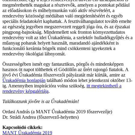
megmérethették magukat a résztvevők, amelyen a pontokat például
az előadásokon és műhelymunkán való aktív részvételért, a
rendezvény közösségi médiában való megjelenítéséért és egyéb
speciális feladatokért kaphattak. A fesztiválhangulatot tovább emelte
az egészség jegyében megszervezett reggeli jóga óra, és az éjszakai
pingpong-bajnokság. Mindemellett sok fronton környezettudatos
rendezvény volt az idei Űrakadémia, a szelektív hulladékgyűjtés és a
műanyag poharak helyett használt, maradandó ajándékként is
funkcionáló kerámia bögrék mind csökkenteni igyekeztek a
rendezvény ökológiai lábnyomát.
Összességében ismét egy fantasztikus, pörgős és mindenképpen
hasznos öt napot tölthettek el Gödöllőn az űrért rajongó fiatalok. A
jövő évi Űrakadémia főszervezői pályázatát már kiírták, amire az
Űrakadémia honlapján
található módon lehet jelentkezni október 13-
ig. Amennyiben inspirációra volna szükség,
itt megtekinthető a
rendezvény képgalériája
.
Találkozzunk jövőre is az Űrakadémián!
Ordasi András (a MANT Űrakadémia 2019 főszervezője)
Dr. Strádi Andrea (főszervező-helyettes)
Kapcsolódó cikkek:
MANT Űrakadémia 2019