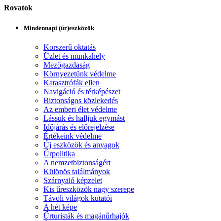
Rovatok
Mindennapi (űr)eszközök
Korszerű oktatás
Üzlet és munkahely
Mezőgazdaság
Környezetünk védelme
Katasztrófák ellen
Navigáció és térképészet
Biztonságos közlekedés
Az emberi élet védelme
Lássuk és halljuk egymást
Időjárás és előrejelzése
Értékeink védelme
Új eszközök és anyagok
Űrpolitika
A nemzetbiztonságért
Különös találmányok
Szárnyaló képzelet
Kis űreszközök nagy szerepe
Távoli világok kutatói
A hét képe
Űrturisták és magánűrhajók