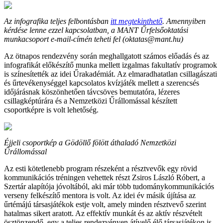
Az infografika teljes felbontásban
itt megtekinthető
. Amennyiben
kérdése lenne ezzel kapcsolatban, a MANT Űrfelsőoktatási
munkacsoport e-mail-címén teheti fel (oktatas@mant.hu)
Az ötnapos rendezvény során meghallgatott számos előadás és az
infografikát előkészítő munka mellett izgalmas fakultatív programok
is színesítették az idei Űrakadémiát. Az elmaradhatatlan csillagászati
és űrtevékenységgel kapcsolatos kvízjáték mellett a szerencsés
időjárásnak köszönhetően távcsöves bemutatóra, lézeres
csillagképtúrára és a Nemzetközi Űrállomással készített
csoportképre is volt lehetőség.
Éjjeli csoportkép a Gödöllő fölött áthaladó Nemzetközi
Űrállomással
Az esti kötetlenebb program részeként a résztvevők egy rövid
kommunikációs tréningen vehettek részt Zsiros László Róbert, a
Szertár alapítója jóvoltából, aki már több tudománykommunikációs
verseny felkészítő mentora is volt. Az idei év másik újítása az
űrtémájú társasjátékok estje volt, amely minden résztvevő szerint
hatalmas sikert aratott. Az effektív munkát és az aktív részvételt
ösztönzendő, egy a teljes rendezvényen átívelő élő társasjátékon is