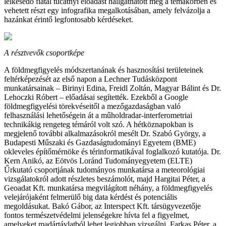
lelkesedő fiatal tucatnyi előadást hallgathatott meg a témakörben és
vehetett részt egy infografika megalkotásában, amely felvázolja a
hazánkat érintő legfontosabb kérdéseket.
A résztvevők csoportképe
A földmegfigyelés módszertanának és hasznosítási területeinek
feltérképezését az első napon a Lechner Tudásközpont
munkatársainak – Birinyi Edina, Freidl Zoltán, Magyar Bálint és Dr.
Lehoczki Róbert – előadásai segítették. Ezekből a Google
földmegfigyelési törekvéseitől a mezőgazdaságban való
felhasználási lehetőségein át a műholdradar-interferometriai
technikákig rengeteg témáról volt szó. A hétköznapokban is
megjelenő további alkalmazásokról mesélt Dr. Szabó György, a
Budapesti Műszaki és Gazdaságtudományi Egyetem (BME)
okleveles építőmérnöke és térinformatikával foglalkozó kutatója. Dr.
Kern Anikó, az Eötvös Loránd Tudományegyetem (ELTE)
Űrkutató csoportjának tudományos munkatársa a meteorológiai
vizsgálatokról adott részletes beszámolót, majd Hargitai Péter, a
Geoadat Kft. munkatársa megvilágított néhány, a földmegfigyelés
velejárójaként felmerülő big data kérdést és potenciális
megoldásukat. Bakó Gábor, az Interspect Kft. társügyvezetője
fontos természetvédelmi jelenségekre hívta fel a figyelmet,
amelyeket madártávlatból lehet legjobban vizsgálni. Farkas Péter, a