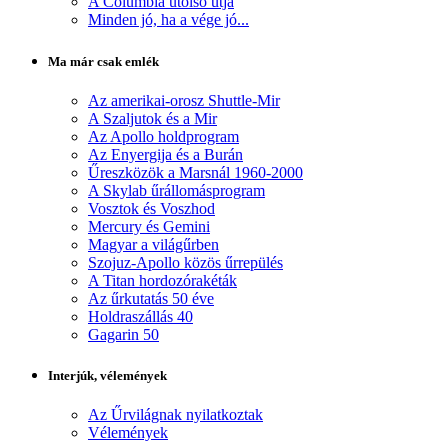
A Columbia utolsó útja
Minden jó, ha a vége jó...
Ma már csak emlék
Az amerikai-orosz Shuttle-Mir
A Szaljutok és a Mir
Az Apollo holdprogram
Az Enyergija és a Burán
Űreszközök a Marsnál 1960-2000
A Skylab űrállomásprogram
Vosztok és Voszhod
Mercury és Gemini
Magyar a világűrben
Szojuz-Apollo közös űrrepülés
A Titan hordozórakéták
Az űrkutatás 50 éve
Holdraszállás 40
Gagarin 50
Interjúk, vélemények
Az Űrvilágnak nyilatkoztak
Vélemények