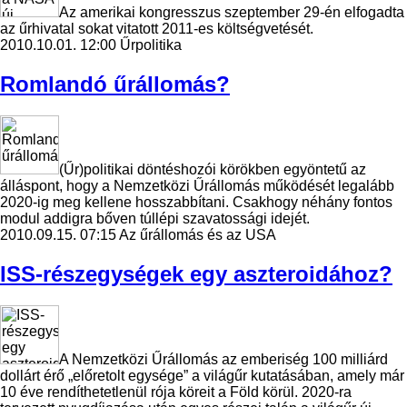
Az amerikai kongresszus szeptember 29-én elfogadta
az űrhivatal sokat vitatott 2011-es költségvetését.
2010.10.01. 12:00
Űrpolitika
Romlandó űrállomás?
(Űr)politikai döntéshozói körökben egyöntetű az
álláspont, hogy a Nemzetközi Űrállomás működését legalább
2020-ig meg kellene hosszabbítani. Csakhogy néhány fontos
modul addigra bőven túllépi szavatossági idejét.
2010.09.15. 07:15
Az űrállomás és az USA
ISS-részegységek egy aszteroidához?
A Nemzetközi Űrállomás az emberiség 100 milliárd
dollárt érő „előretolt egysége” a világűr kutatásában, amely már
10 éve rendíthetetlenül rója köreit a Föld körül. 2020-ra