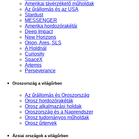
Amerikai távérzékelő műholdak
Az űrállomás és az USA
Stardust
MESSENGER
Amerika hordozórakétái
Deep Impact
New Horizons
Orion, Ares, SLS
A Holdnál
Curiosity
SpaceX
Artemis
Perseverance
Oroszország a világűrben
Az űrállomás és Oroszország
Orosz hordozórakéták
Orosz alkalmazási holdak
Oroszország és a Naprendszer
Orosz tudományos műholdak
Orosz űrtervek
Ázsiai országok a világűrben