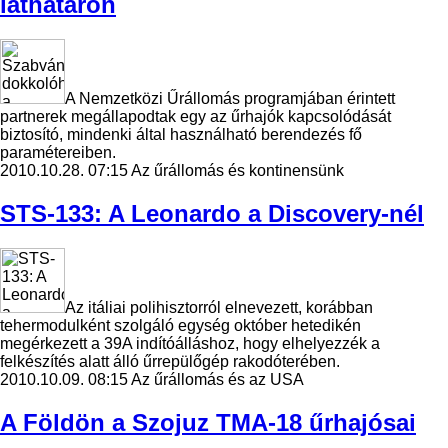
láthatáron
A Nemzetközi Űrállomás programjában érintett
partnerek megállapodtak egy az űrhajók kapcsolódását
biztosító, mindenki által használható berendezés fő
paramétereiben.
2010.10.28. 07:15
Az űrállomás és kontinensünk
STS-133: A Leonardo a Discovery-nél
Az itáliai polihisztorról elnevezett, korábban
tehermodulként szolgáló egység október hetedikén
megérkezett a 39A indítóálláshoz, hogy elhelyezzék a
felkészítés alatt álló űrrepülőgép rakodóterében.
2010.10.09. 08:15
Az űrállomás és az USA
A Földön a Szojuz TMA-18 űrhajósai