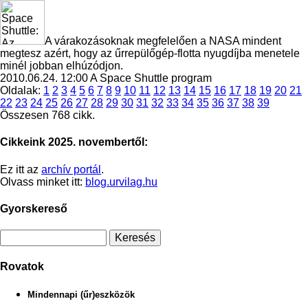
A várakozásoknak megfelelően a NASA mindent
megtesz azért, hogy az űrrepülőgép-flotta nyugdíjba menetele
minél jobban elhúzódjon.
2010.06.24. 12:00
A Space Shuttle program
Oldalak:
1
2
3
4
5
6
7
8
9
10
11
12
13
14
15
16
17
18
19
20
21
22
23
24
25
26
27
28
29
30
31
32
33
34
35
36
37
38
39
Összesen 768 cikk.
Cikkeink 2025. novembertől:
Ez itt az
archív portál
.
Olvass minket itt:
blog.urvilag.hu
Gyorskereső
Rovatok
Mindennapi (űr)eszközök