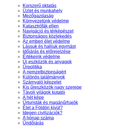
Korszerű oktatás
Üzlet és munkahely
Mezőgazdaság
Környezetünk védelme
Katasztrófák ellen
Navigáció és térképészet
Biztonságos közlekedés
Az emberi élet védelme
Lássuk és halljuk egymást
Időjárás és előrejelzése
Értékeink védelme
Új eszközök és anyagok
Űrpolitika
A nemzetbiztonságért
Különös találmányok
Szárnyaló képzelet
Kis űreszközök nagy szerepe
Távoli világok kutatói
A hét képe
Űrturisták és magánűrhajók
Élet a Földön kívül?
Idegen civilizációk?
A hónap száma
Űridőjárás