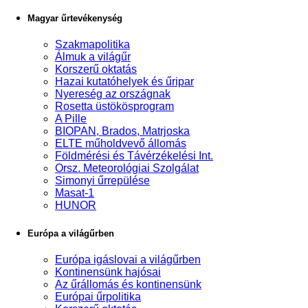
Magyar űrtevékenység
Szakmapolitika
Álmuk a világűr
Korszerű oktatás
Hazai kutatóhelyek és űripar
Nyereség az országnak
Rosetta üstökösprogram
A Pille
BIOPAN, Brados, Matrjoska
ELTE műholdvevő állomás
Földmérési és Távérzékelési Int.
Orsz. Meteorológiai Szolgálat
Simonyi űrrepülése
Masat-1
HUNOR
Európa a világűrben
Európa igáslovai a világűrben
Kontinensünk hajósai
Az űrállomás és kontinensünk
Európai űrpolitika