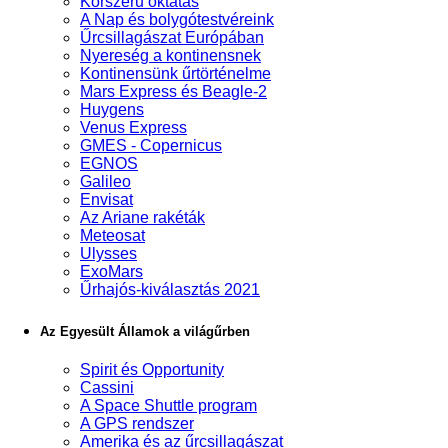
Korszerű oktatás
A Nap és bolygótestvéreink
Űrcsillagászat Európában
Nyereség a kontinensnek
Kontinensünk űrtörténelme
Mars Express és Beagle-2
Huygens
Venus Express
GMES - Copernicus
EGNOS
Galileo
Envisat
Az Ariane rakéták
Meteosat
Ulysses
ExoMars
Űrhajós-kiválasztás 2021
Az Egyesült Államok a világűrben
Spirit és Opportunity
Cassini
A Space Shuttle program
A GPS rendszer
Amerika és az űrcsillagászat