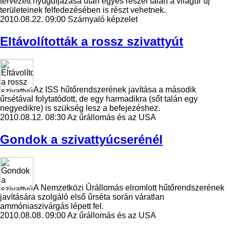
tervezett nyugdíjazása után egyes részei talán a világűr új
területeinek felfedezésében is részt vehetnek.
2010.08.22. 09:00
Szárnyaló képzelet
Eltávolították a rossz szivattyút
Az ISS hűtőrendszerének javítása a második
űrsétával folytatódott, de egy harmadikra (sőt talán egy
negyedikre) is szükség lesz a befejezéshez.
2010.08.12. 08:30
Az űrállomás és az USA
Gondok a szivattyúcserénél
A Nemzetközi Űrállomás elromlott hűtőrendszerének
javítására szolgáló első űrséta során váratlan
ammóniaszivárgás lépett fel.
2010.08.08. 09:00
Az űrállomás és az USA