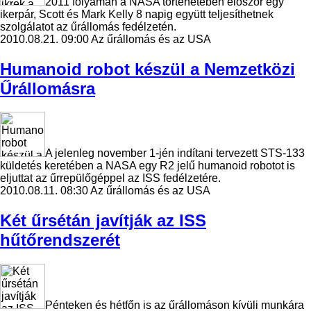
2011 folyamán a NASA történetében először egy
ikerpár, Scott és Mark Kelly 8 napig együtt teljesíthetnek
szolgálatot az űrállomás fedélzetén.
2010.08.21. 09:00
Az űrállomás és az USA
Humanoid robot készül a Nemzetközi
Űrállomásra
A jelenleg november 1-jén indítani tervezett STS-133
küldetés keretében a NASA egy R2 jelű humanoid robotot is
eljuttat az űrrepülőgéppel az ISS fedélzetére.
2010.08.11. 08:30
Az űrállomás és az USA
Két űrsétán javítják az ISS
hűtőrendszerét
Pénteken és hétfőn is az űrállomáson kívüli munkára