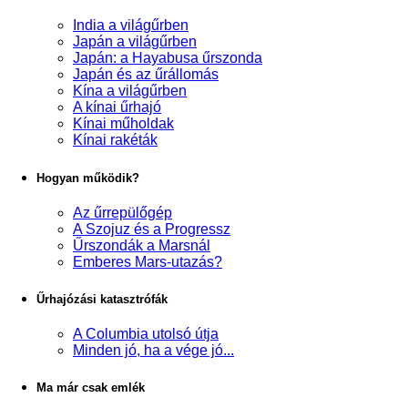
India a világűrben
Japán a világűrben
Japán: a Hayabusa űrszonda
Japán és az űrállomás
Kína a világűrben
A kínai űrhajó
Kínai műholdak
Kínai rakéták
Hogyan működik?
Az űrrepülőgép
A Szojuz és a Progressz
Űrszondák a Marsnál
Emberes Mars-utazás?
Űrhajózási katasztrófák
A Columbia utolsó útja
Minden jó, ha a vége jó...
Ma már csak emlék