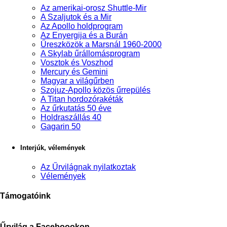
Az amerikai-orosz Shuttle-Mir
A Szaljutok és a Mir
Az Apollo holdprogram
Az Enyergija és a Burán
Űreszközök a Marsnál 1960-2000
A Skylab űrállomásprogram
Vosztok és Voszhod
Mercury és Gemini
Magyar a világűrben
Szojuz-Apollo közös űrrepülés
A Titan hordozórakéták
Az űrkutatás 50 éve
Holdraszállás 40
Gagarin 50
Interjúk, vélemények
Az Űrvilágnak nyilatkoztak
Vélemények
Támogatóink
Űrvilág a Faceboookon