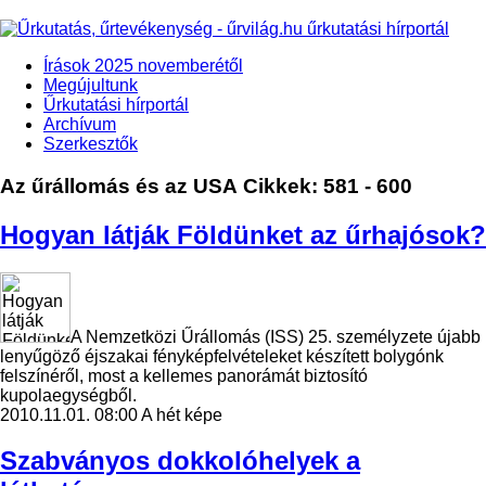
Írások 2025 novemberétől
Megújultunk
Űrkutatási hírportál
Archívum
Szerkesztők
Az űrállomás és az USA
Cikkek: 581 - 600
Hogyan látják Földünket az űrhajósok?
A Nemzetközi Űrállomás (ISS) 25. személyzete újabb
lenyűgöző éjszakai fényképfelvételeket készített bolygónk
felszínéről, most a kellemes panorámát biztosító
kupolaegységből.
2010.11.01. 08:00
A hét képe
Szabványos dokkolóhelyek a