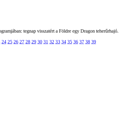
ramjában: tegnap visszatért a Földre egy Dragon teherűrhajó.
3
24
25
26
27
28
29
30
31
32
33
34
35
36
37
38
39