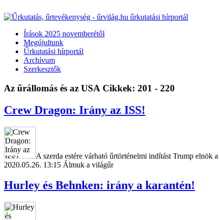
Írások 2025 novemberétől
Megújultunk
Űrkutatási hírportál
Archívum
Szerkesztők
Az űrállomás és az USA
Cikkek: 201 - 220
Crew Dragon: Irány az ISS!
A szerda estére várható űrtörténelmi indítást Trump elnök
2020.05.26. 13:15
Álmuk a világűr
Hurley és Behnken: irány a karantén!