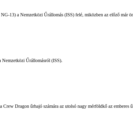
G-13) a Nemzetközi Űrállomás (ISS) felé, miközben az előző már önáll
 a Nemzetközi Űrállomásról (ISS).
a Crew Dragon űrhajó számára az utolsó nagy mérföldkő az emberes űr