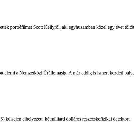
ttek portréfilmet Scott Kellyről, aki egyhuzamban közel egy évet tölt
 elérni a Nemzetközi Űrállomásig. A már eddig is ismert kezdeti pályam
) külsején elhelyezett, kétmilliárd dolláros részecskefizikai detektort.