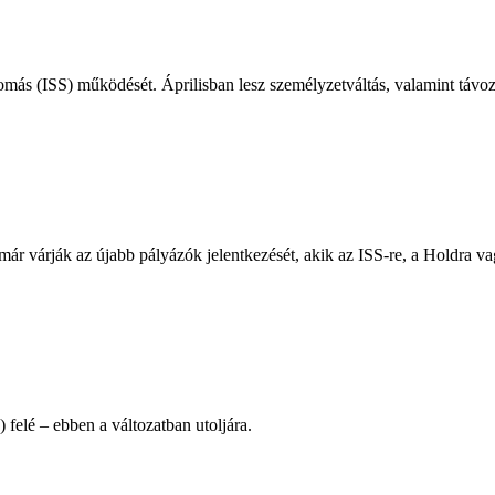
ás (ISS) működését. Áprilisban lesz személyzetváltás, valamint távozik
már várják az újabb pályázók jelentkezését, akik az ISS-re, a Holdra v
felé – ebben a változatban utoljára.