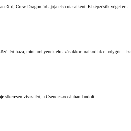
ceX új Crew Dragon űrhajója első utasaiként. Kiképzésük véget ért.
 tért haza, mint amilyenek elutazásukkor uralkodtak e bolygón – izo
je sikeresen visszatért, a Csendes-óceánban landolt.