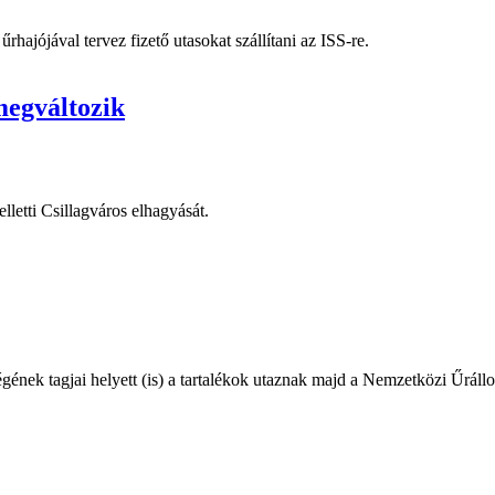
ajójával tervez fizető utasokat szállítani az ISS-re.
megváltozik
lletti Csillagváros elhagyását.
gének tagjai helyett (is) a tartalékok utaznak majd a Nemzetközi Űráll