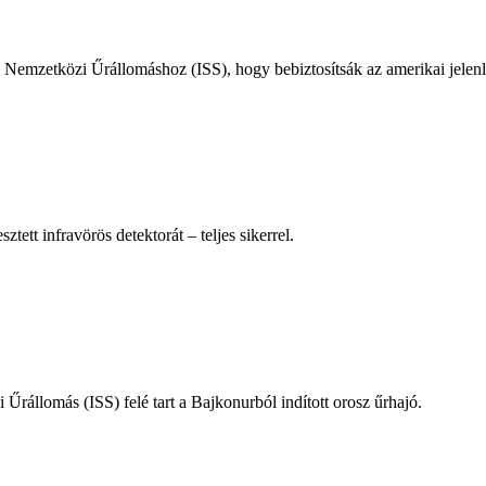
Nemzetközi Űrállomáshoz (ISS), hogy bebiztosítsák az amerikai jelenlé
ett infravörös detektorát – teljes sikerrel.
 Űrállomás (ISS) felé tart a Bajkonurból indított orosz űrhajó.