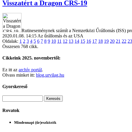
Visszatért a Dragon CRS-19
Rutineseménynek számít a Nemzetközi Űrállomás (ISS) prog
2020.01.08. 14:15
Az űrállomás és az USA
Oldalak:
1
2
3
4
5
6
7
8
9
10
11
12
13
14
15
16
17
18
19
20
21
22
2
Összesen 768 cikk.
Cikkeink 2025. novembertől:
Ez itt az
archív portál
.
Olvass minket itt:
blog.urvilag.hu
Gyorskereső
Rovatok
Mindennapi (űr)eszközök