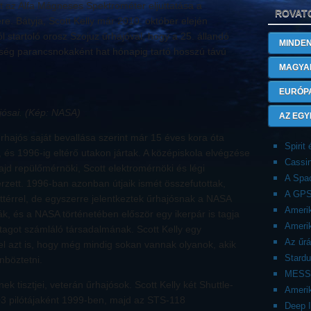
zt az Alfa Mágneses Spektrométer eljuttatása a
ROVAT
e. Bátyja, Scott Kelly már 2010. október elején
l startoló orosz Szojuz űrhajóval, hogy a 25. állandó
MINDEN
nység parancsnokaként hat hónapig tartó hosszú távú
MAGYA
EURÓP
ajósai. (Kép: NASA)
AZ EGY
űrhajós saját bevallása szerint már 15 éves kora óta
Spirit
és 1996-ig eltérő utakon jártak. A középiskola elvégzése
Cassin
jd repülőmérnöki, Scott elektromérnöki és légi
A Spac
rzett. 1996-ban azonban útjaik ismét összefutottak,
A GPS
ttérrel, de egyszerre jelentkeztek űrhajósnak a NASA
Amerik
k, és a NASA történetében először egy ikerpár is tagja
Amerik
 tagot számláló társadalmának. Scott Kelly egy
Az űr
l azt is, hogy még mindig sokan vannak olyanok, akik
Stardu
böztetni.
MESS
 tisztjei, veterán űrhajósok. Scott Kelly két Shuttle-
Amerik
03 pilótájaként 1999-ben, majd az STS-118
Deep 