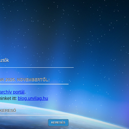
ztők
NK 2025. NOVEMBERTŐL:
archív portál
.
nket itt:
blog.urvilag.hu
KERESŐ