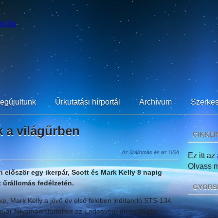
egújultunk
Űrkutatási hírportál
Archívum
Szerkes
k a világűrben
CIKKEI
Az űrállomás és az USA
Ez itt az
Olvass mi
először egy ikerpár, Scott és Mark Kelly 8 napig
z űrállomás fedélzetén.
GYORS
ke, Mark Kelly a jövő év első felében indítandó STS-134
ruár folyamán startolhat az Endeavour űrrepülőgép