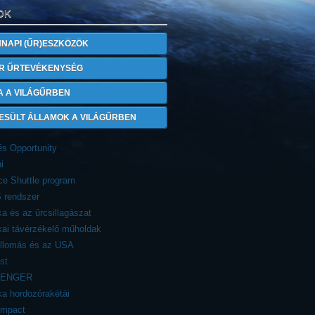
OK
NAPI (ŰR)ESZKÖZÖK
R ŰRTEVÉKENYSÉG
A A VILÁGŰRBEN
ESÜLT ÁLLAMOK A VILÁGŰRBEN
 és Opportunity
i
e Shuttle program
 rendszer
a és az űrcsillagászat
ai távérzékelő műholdak
állomás és az USA
st
ENGER
a hordozórakétái
Impact