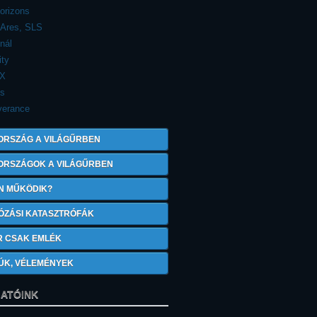
orizons
 Ares, SLS
nál
ity
eX
is
verance
ORSZÁG A VILÁGŰRBEN
 ORSZÁGOK A VILÁGŰRBEN
N MŰKÖDIK?
ÓZÁSI KATASZTRÓFÁK
R CSAK EMLÉK
ÚK, VÉLEMÉNYEK
ATÓINK