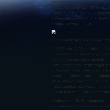
fedélzetén. A repülés célja többek kö
Nemzetközi Űrállomás (ISS) fedélzetér
elindulhat a világűrbe, egy Bajkonurbó
személyzet tagjaként, ill. a 26. legé
űrrepülésen vegyen részt.
Scott és Mark Kelly, a NASA iker-űrh
Az 1964. február 21-én született két 
folyamatosan „versenyez” egymással, 
után Mark tengerhajózási mérnöki, ma
közlekedési mérnöki végzettséget sze
amikor valamelyest eltérő szakmai há
kötelékébe. Jelentkezésüket elfogadtá
lett az űrhajósok most már több száz
nyilatkozatában mosolyogva mondta e
nagyon nehezen tudják őket megkülön
Mindketten az USA Haditengerészetének
repülésen vett eddig részt, az STS-1