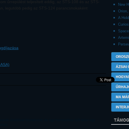
m űrrepülést teljesített eddig, az STS-108 és az STS-
New H
ban, legutóbb pedig az STS-124 parancsnokaként
Orion,
A Hold
Curios
Spac
Artem
Perse
yugdíjazása
OROSZ
NASA)
ÁZSIAI
HOGYA
ŰRHAJ
MA MÁ
INTERJ
TÁMOG
odik űrsétával folytatódott, de egy harmadikra (sőt talán egy
éshez.