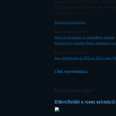
parancsnokaként 2007-ben. Mark háro
121 pilótája volt 2001-ben és 2006-
repülhetett 2008-ban.
Kovács Zsuzsanna
Kapcsolódó cikkek:
Ahol az űrutazás a családban marad
Késni fog a shuttle-flotta végleges n
Kapcsolódó linkek:
Iker-űrhajósok az ISS-es 2011-ben (
Cikk nyomtatása
Ezt olvasta már?
Eltávolították a rossz szivattyút
Az ISS hűtőrendszerének javítása a más
negyedikre) is szükség lesz a befejez