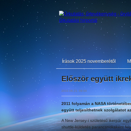
Írások 2025 novemberétől
M
Először együtt ikre
2010.08.21. 09:00
2011 folyamán a NASA történetében 
együtt teljesíthetnek szolgálatot a
A New Jersey-i születésű ikerpár egyi
shuttle-küldetés parancsnokaként feb