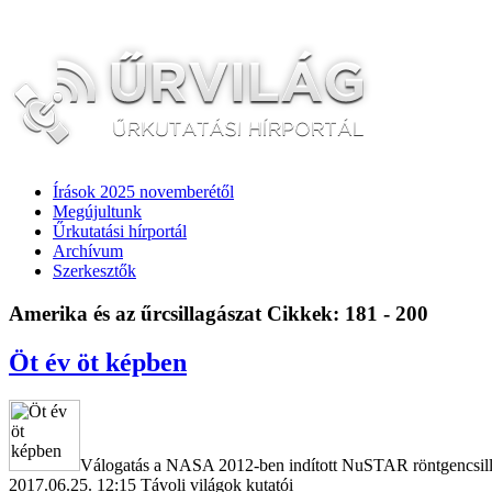
Írások 2025 novemberétől
Megújultunk
Űrkutatási hírportál
Archívum
Szerkesztők
Amerika és az űrcsillagászat
Cikkek: 181 - 200
Öt év öt képben
Válogatás a NASA 2012-ben indított NuSTAR röntgencsill
2017.06.25. 12:15
Távoli világok kutatói