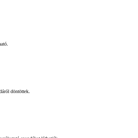
ható.
dáról döntöttek.