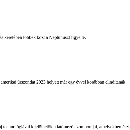
s keretében többek közt a Neptunuszt figyelte.
merikai űrszondát 2023 helyett már egy évvel korábban elindítanák.
új technológiával kijelölhetők a látómező azon pontjai, amelyekben ész