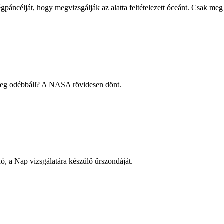
gpáncélját, hogy megvizsgálják az alatta feltételezett óceánt. Csak meg
tleg odébbáll? A NASA rövidesen dönt.
ó, a Nap vizsgálatára készülő űrszondáját.