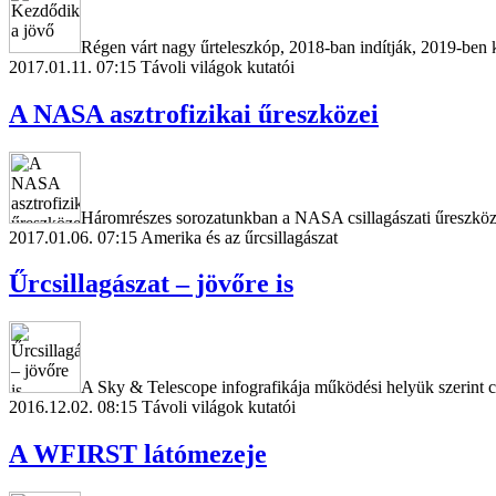
Régen várt nagy űrteleszkóp, 2018-ban indítják, 2019-ben k
2017.01.11. 07:15
Távoli világok kutatói
A NASA asztrofizikai űreszközei
Háromrészes sorozatunkban a NASA csillagászati űreszközei
2017.01.06. 07:15
Amerika és az űrcsillagászat
Űrcsillagászat – jövőre is
A Sky & Telescope infografikája működési helyük szerint c
2016.12.02. 08:15
Távoli világok kutatói
A WFIRST látómezeje