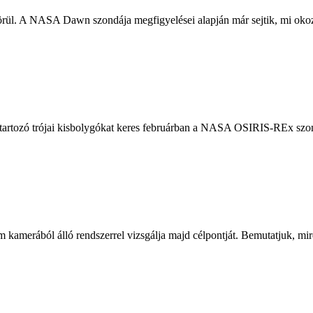
körül. A NASA Dawn szondája megfigyelései alapján már sejtik, mi okoz
z tartozó trójai kisbolygókat keres februárban a NASA OSIRIS-REx szo
 kamerából álló rendszerrel vizsgálja majd célpontját. Bemutatjuk, mi