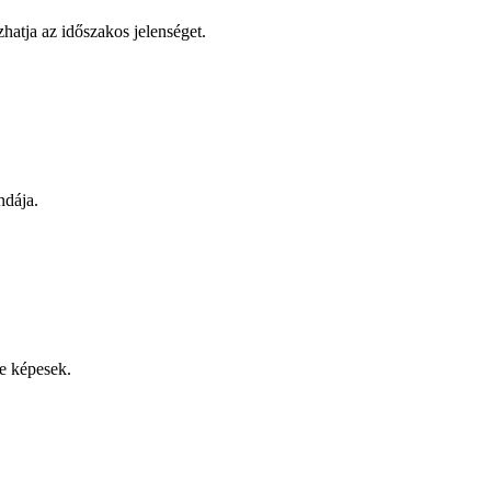
hatja az időszakos jelenséget.
ndája.
re képesek.