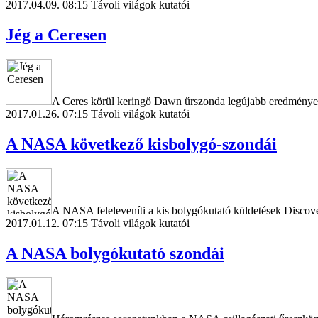
2017.04.09. 08:15
Távoli világok kutatói
Jég a Ceresen
A Ceres körül keringő Dawn űrszonda legújabb eredményei szer
2017.01.26. 07:15
Távoli világok kutatói
A NASA következő kisbolygó-szondái
A NASA feleleveníti a kis bolygókutató küldetések Discovery
2017.01.12. 07:15
Távoli világok kutatói
A NASA bolygókutató szondái