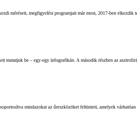
ezdi méréseit, megfigyelési programjait már most, 2017-ben elkezdik t
t mutatjuk be – egy-egy infografikán. A második részben az asztrofizik
soportosítva mindazokat az űreszközöket feltünteti, amelyek várhatóan