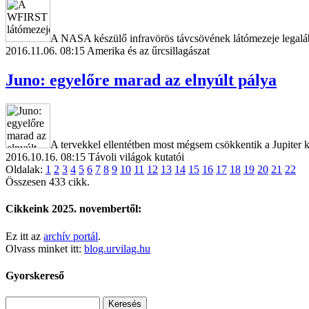
A NASA készülő infravörös távcsövének látómezeje legalá
2016.11.06. 08:15
Amerika és az űrcsillagászat
Juno: egyelőre marad az elnyúlt pálya
A tervekkel ellentétben most mégsem csökkentik a Jupiter 
2016.10.16. 08:15
Távoli világok kutatói
Oldalak:
1
2
3
4
5
6
7
8
9
10
11
12
13
14
15
16
17
18
19
20
21
22
Összesen 433 cikk.
Cikkeink 2025. novembertől:
Ez itt az
archív portál
.
Olvass minket itt:
blog.urvilag.hu
Gyorskereső