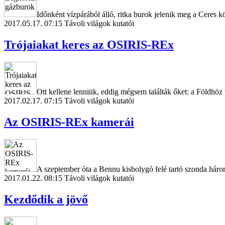
Időnként vízpárából álló, ritka burok jelenik meg a Ceres 
2017.05.17. 07:15
Távoli világok kutatói
Trójaiakat keres az OSIRIS-REx
Ott kellene lenniük, eddig mégsem találták őket: a Földhö
2017.02.17. 07:15
Távoli világok kutatói
Az OSIRIS-REx kamerái
A szeptember óta a Bennu kisbolygó felé tartó szonda három
2017.01.22. 08:15
Távoli világok kutatói
Kezdődik a jövő