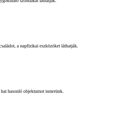
ygókutató szondákat láthatják.
aládot, a napfizikai eszközöket láthatják.
k hat hasonló objektumot ismerünk.