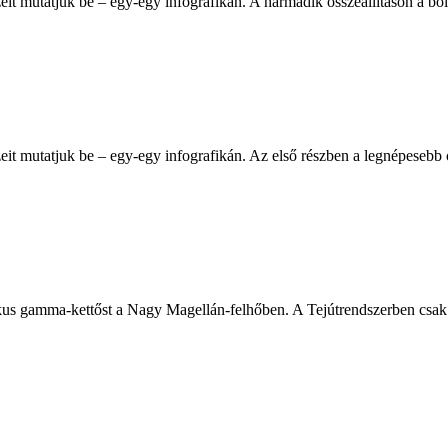
t mutatjuk be – egy-egy infografikán. A harmadik összeállításon a bol
 mutatjuk be – egy-egy infografikán. Az első részben a legnépesebb cs
ktikus gamma-kettőst a Nagy Magellán-felhőben. A Tejútrendszerben csa