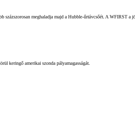
bb százszorosan meghaladja majd a Hubble-űrtávcsőét. A WFIRST a jö
körül keringő amerikai szonda pályamagasságát.