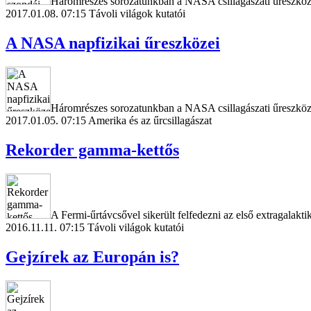
Háromrészes sorozatunkban a NASA csillagászati űreszközei
2017.01.08. 07:15
Távoli világok kutatói
A NASA napfizikai űreszközei
Háromrészes sorozatunkban a NASA csillagászati űreszközeit
2017.01.05. 07:15
Amerika és az űrcsillagászat
Rekorder gamma-kettős
A Fermi-űrtávcsővel sikerült felfedezni az első extragala
2016.11.11. 07:15
Távoli világok kutatói
Gejzírek az Europán is?