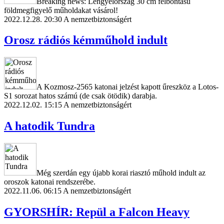
Breaking news: Lengyelország 30 cm felbontású
földmegfigyelő műholdakat vásárol!
2022.12.28. 20:30
A nemzetbiztonságért
Orosz rádiós kémműhold indult
A Kozmosz-2565 katonai jelzést kapott űreszköz a Lotos-
S1 sorozat hatos számú (de csak ötödik) darabja.
2022.12.02. 15:15
A nemzetbiztonságért
A hatodik Tundra
Még szerdán egy újabb korai riasztó műhold indult az
oroszok katonai rendszerébe.
2022.11.06. 06:15
A nemzetbiztonságért
GYORSHÍR: Repül a Falcon Heavy