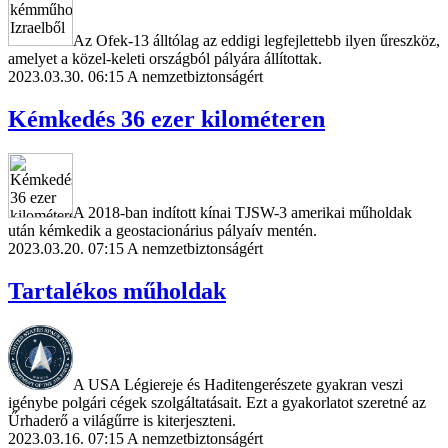
Az Ofek-13 álltólag az eddigi legfejlettebb ilyen űreszköz,
amelyet a közel-keleti országból pályára állítottak.
2023.03.30. 06:15
A nemzetbiztonságért
Kémkedés 36 ezer kilométeren
A 2018-ban indított kínai TJSW-3 amerikai műholdak
után kémkedik a geostacionárius pályaív mentén.
2023.03.20. 07:15
A nemzetbiztonságért
Tartalékos műholdak
A USA Légiereje és Haditengerészete gyakran veszi
igénybe polgári cégek szolgáltatásait. Ezt a gyakorlatot szeretné az
Űrhaderő a világűrre is kiterjeszteni.
2023.03.16. 07:15
A nemzetbiztonságért