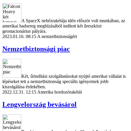
A SpaceX nehézrakétája idén először volt munkában, az
amerikai hadsereg megbízásából indított két űreszközt
geostacionárius pályára.
2023.01.16. 08:15
A nemzetbiztonságért
Nemzetbiztonsági piac
Két, űrindítási szolgáltatásokat nyújtó amerikai vállalat is
lépéseket tett a nemzetbiztonság speciális igényeinek jobb
kiszolgálása érdekében.
2022.12.31. 12:15
Amerika hordozórakétái
Lengyelország bevásárol