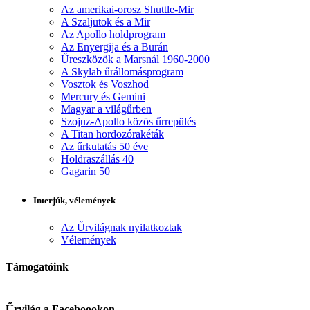
Az amerikai-orosz Shuttle-Mir
A Szaljutok és a Mir
Az Apollo holdprogram
Az Enyergija és a Burán
Űreszközök a Marsnál 1960-2000
A Skylab űrállomásprogram
Vosztok és Voszhod
Mercury és Gemini
Magyar a világűrben
Szojuz-Apollo közös űrrepülés
A Titan hordozórakéták
Az űrkutatás 50 éve
Holdraszállás 40
Gagarin 50
Interjúk, vélemények
Az Űrvilágnak nyilatkoztak
Vélemények
Támogatóink
Űrvilág a Faceboookon