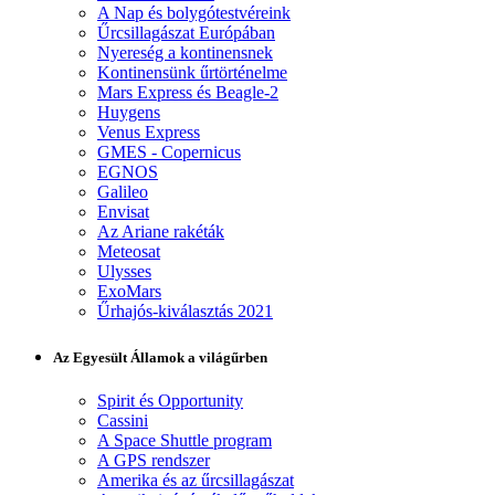
A Nap és bolygótestvéreink
Űrcsillagászat Európában
Nyereség a kontinensnek
Kontinensünk űrtörténelme
Mars Express és Beagle-2
Huygens
Venus Express
GMES - Copernicus
EGNOS
Galileo
Envisat
Az Ariane rakéták
Meteosat
Ulysses
ExoMars
Űrhajós-kiválasztás 2021
Az Egyesült Államok a világűrben
Spirit és Opportunity
Cassini
A Space Shuttle program
A GPS rendszer
Amerika és az űrcsillagászat