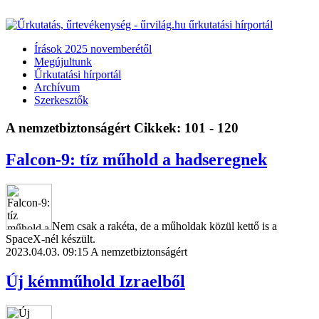
Írások 2025 novemberétől
Megújultunk
Űrkutatási hírportál
Archívum
Szerkesztők
A nemzetbiztonságért
Cikkek: 101 - 120
Falcon-9: tíz műhold a hadseregnek
Nem csak a rakéta, de a műholdak közül kettő is a
SpaceX-nél készült.
2023.04.03. 09:15
A nemzetbiztonságért
Új kémműhold Izraelből