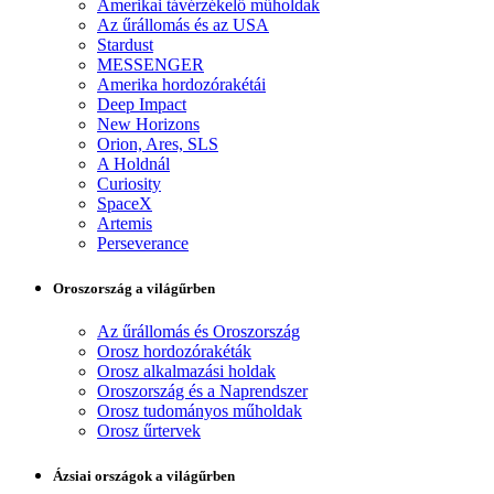
Amerikai távérzékelő műholdak
Az űrállomás és az USA
Stardust
MESSENGER
Amerika hordozórakétái
Deep Impact
New Horizons
Orion, Ares, SLS
A Holdnál
Curiosity
SpaceX
Artemis
Perseverance
Oroszország a világűrben
Az űrállomás és Oroszország
Orosz hordozórakéták
Orosz alkalmazási holdak
Oroszország és a Naprendszer
Orosz tudományos műholdak
Orosz űrtervek
Ázsiai országok a világűrben