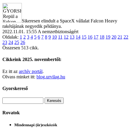
Sikeresen elindult a SpaceX vállalat Falcon Heavy
rakétájának negyedik példánya.
2022.11.01. 15:55
A nemzetbiztonságért
Oldalak:
1
2
3
4
5
6
7
8
9
10
11
12
13
14
15
16
17
18
19
20
21
22
23
24
25
26
Összesen 513 cikk.
Cikkeink 2025. novembertől:
Ez itt az
archív portál
.
Olvass minket itt:
blog.urvilag.hu
Gyorskereső
Rovatok
Mindennapi (űr)eszközök