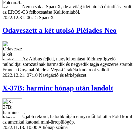
Nem csak a SpaceX, de a világ idei utolsó űrindítása volt
az EROS-C3 felbocsátása Kaliforniából.
2022.12.31. 06:15
SpaceX
Odaveszett a két utolsó Pléiades-Neo
Az Airbus fejlett, nagyfelbontású földmegfigyelő
műholdjai sorozatának harmadik és negyedik tagja egyszerre startolt
Francia Guyanából, de a Vega-C rakéta kudarcot vallott.
2022.12.21. 07:10
Navigáció és térképészet
X-37B: harminc hónap után landolt
Újabb rekord, hatodik útján ennyi időt töltött a Föld körül
az amerikai katonai mini-űrrepülőgép.
2022.11.13. 10:00
A hónap száma