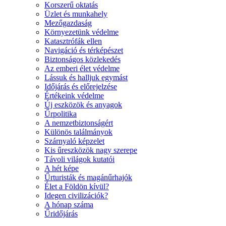
Korszerű oktatás
Üzlet és munkahely
Mezőgazdaság
Környezetünk védelme
Katasztrófák ellen
Navigáció és térképészet
Biztonságos közlekedés
Az emberi élet védelme
Lássuk és halljuk egymást
Időjárás és előrejelzése
Értékeink védelme
Új eszközök és anyagok
Űrpolitika
A nemzetbiztonságért
Különös találmányok
Szárnyaló képzelet
Kis űreszközök nagy szerepe
Távoli világok kutatói
A hét képe
Űrturisták és magánűrhajók
Élet a Földön kívül?
Idegen civilizációk?
A hónap száma
Űridőjárás