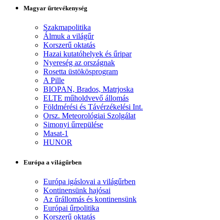
Magyar űrtevékenység
Szakmapolitika
Álmuk a világűr
Korszerű oktatás
Hazai kutatóhelyek és űripar
Nyereség az országnak
Rosetta üstökösprogram
A Pille
BIOPAN, Brados, Matrjoska
ELTE műholdvevő állomás
Földmérési és Távérzékelési Int.
Orsz. Meteorológiai Szolgálat
Simonyi űrrepülése
Masat-1
HUNOR
Európa a világűrben
Európa igáslovai a világűrben
Kontinensünk hajósai
Az űrállomás és kontinensünk
Európai űrpolitika
Korszerű oktatás