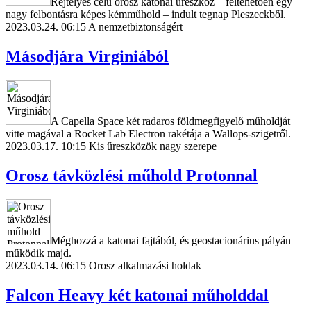
Rejtélyes célú orosz katonai űreszköz – feltehetően egy
nagy felbontásra képes kémműhold – indult tegnap Pleszeckből.
2023.03.24. 06:15
A nemzetbiztonságért
Másodjára Virginiából
A Capella Space két radaros földmegfigyelő műholdját
vitte magával a Rocket Lab Electron rakétája a Wallops-szigetről.
2023.03.17. 10:15
Kis űreszközök nagy szerepe
Orosz távközlési műhold Protonnal
Méghozzá a katonai fajtából, és geostacionárius pályán
működik majd.
2023.03.14. 06:15
Orosz alkalmazási holdak
Falcon Heavy két katonai műholddal