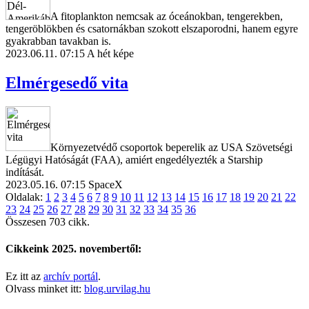
A fitoplankton nemcsak az óceánokban, tengerekben,
tengeröblökben és csatornákban szokott elszaporodni, hanem egyre
gyakrabban tavakban is.
2023.06.11. 07:15
A hét képe
Elmérgesedő vita
Környezetvédő csoportok beperelik az USA Szövetségi
Légügyi Hatóságát (FAA), amiért engedélyezték a Starship
indítását.
2023.05.16. 07:15
SpaceX
Oldalak:
1
2
3
4
5
6
7
8
9
10
11
12
13
14
15
16
17
18
19
20
21
22
23
24
25
26
27
28
29
30
31
32
33
34
35
36
Összesen 703 cikk.
Cikkeink 2025. novembertől:
Ez itt az
archív portál
.
Olvass minket itt:
blog.urvilag.hu