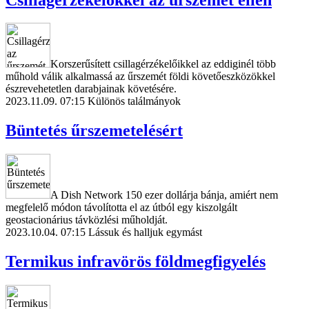
Korszerűsített csillagérzékelőikkel az eddiginél több
műhold válik alkalmassá az űrszemét földi követőeszközökkel
észrevehetetlen darabjainak követésére.
2023.11.09. 07:15
Különös találmányok
Büntetés űrszemetelésért
A Dish Network 150 ezer dollárja bánja, amiért nem
megfelelő módon távolította el az útból egy kiszolgált
geostacionárius távközlési műholdját.
2023.10.04. 07:15
Lássuk és halljuk egymást
Termikus infravörös földmegfigyelés