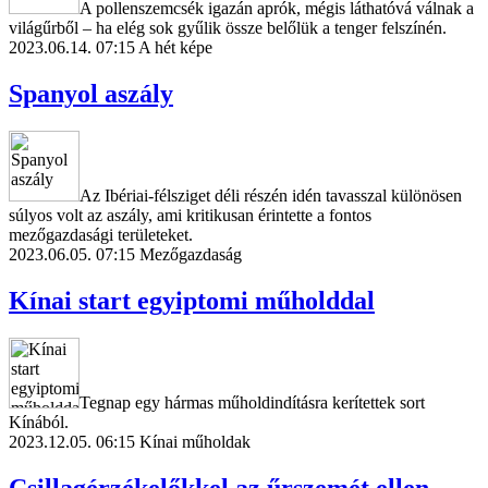
A pollenszemcsék igazán aprók, mégis láthatóvá válnak a
világűrből – ha elég sok gyűlik össze belőlük a tenger felszínén.
2023.06.14. 07:15
A hét képe
Spanyol aszály
Az Ibériai-félsziget déli részén idén tavasszal különösen
súlyos volt az aszály, ami kritikusan érintette a fontos
mezőgazdasági területeket.
2023.06.05. 07:15
Mezőgazdaság
Kínai start egyiptomi műholddal
Tegnap egy hármas műholdindításra kerítettek sort
Kínából.
2023.12.05. 06:15
Kínai műholdak
Csillagérzékelőkkel az űrszemét ellen