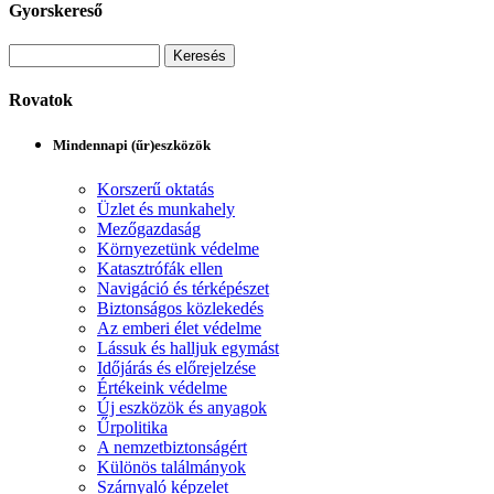
Gyorskereső
Rovatok
Mindennapi (űr)eszközök
Korszerű oktatás
Üzlet és munkahely
Mezőgazdaság
Környezetünk védelme
Katasztrófák ellen
Navigáció és térképészet
Biztonságos közlekedés
Az emberi élet védelme
Lássuk és halljuk egymást
Időjárás és előrejelzése
Értékeink védelme
Új eszközök és anyagok
Űrpolitika
A nemzetbiztonságért
Különös találmányok
Szárnyaló képzelet