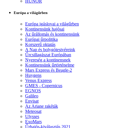
HUNOR
Európa a világűrben
Európa igáslovai a világűrben
Kontinensünk hajósai
Az űrállomás és kontinensünk
Európai űrpolitika
Korszerű oktatás
A Nap és bolygótestvéreink
Űrcsillagászat Európában
Nyereség a kontinensnek
Kontinensünk űrtörténelme
Mars Express és Beagle-2
Huygens
Venus Express
GMES - Copernicus
EGNOS
Galileo
Envisat
Az Ariane rakéták
Meteosat
Ulysses
ExoMars
Űrhajós-kiválasztás 2021