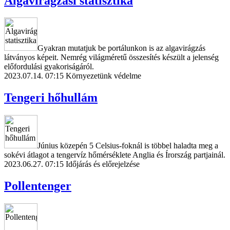
Algavirágzási statisztika
Gyakran mutatjuk be portálunkon is az algavirágzás
látványos képeit. Nemrég világméretű összesítés készült a jelenség
előfordulási gyakoriságáról.
2023.07.14. 07:15
Környezetünk védelme
Tengeri hőhullám
Június közepén 5 Celsius-foknál is többel haladta meg a
sokévi átlagot a tengervíz hőmérséklete Anglia és Írország partjainál.
2023.06.27. 07:15
Időjárás és előrejelzése
Pollentenger