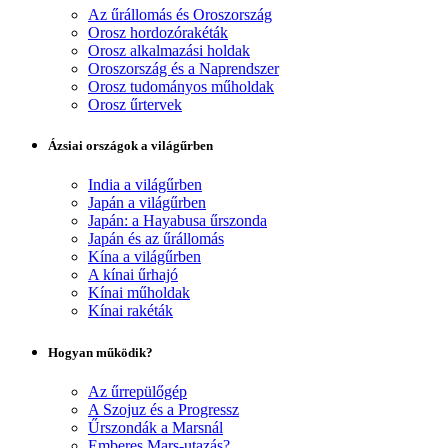
Az űrállomás és Oroszország
Orosz hordozórakéták
Orosz alkalmazási holdak
Oroszország és a Naprendszer
Orosz tudományos műholdak
Orosz űrtervek
Ázsiai országok a világűrben
India a világűrben
Japán a világűrben
Japán: a Hayabusa űrszonda
Japán és az űrállomás
Kína a világűrben
A kínai űrhajó
Kínai műholdak
Kínai rakéták
Hogyan működik?
Az űrrepülőgép
A Szojuz és a Progressz
Űrszondák a Marsnál
Emberes Mars-utazás?