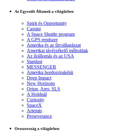
Az Egyesült Államok a világűrben
Spirit és Opportunity
Cassini
A Space Shuttle program
A GPS rendszer
Amerika és az űrcsillagászat
Amerikai távérzékelő műholdak
Az űrállomás és az USA
Stardust
MESSENGER
Amerika hordozórakétái
Deep Impact
New Horizons
Orion, Ares, SLS
A Holdnál
Curiosity
SpaceX
Artemis
Perseverance
Oroszország a világűrben