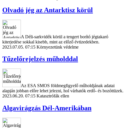
Olvadó jég az Antarktisz körül
A Déli-sarkvidék körül a tengert borító jégtakaró
kiterjedése sokkal kisebb, mint az előző évtizedekben.
2023.07.05. 07:15
Környezetünk védelme
Tűzelőrejelzés műholddal
Az ESA SMOS földmegfigyelő műholdjának adatai
alapján jobban előre lehet jelezni, hol várhatók erdő- és bozóttüzek.
2023.06.20. 07:15
Katasztrófák ellen
Algavirágzás Dél-Amerikában