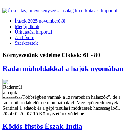
Írások 2025 novemberétől
Megújultunk
Űrkutatási hírportál
Archívum
Szerkesztők
Környezetünk védelme
Cikkek: 61 - 80
Radarműholdakkal a hajók nyomában
Többségben vannak a „zavarosban halászók”, de a
radarműholdak elől nem bújhatnak el. Meglepő eredmények a
Sentinel-1 adatok és a gépi tanulási módszerek házasságából.
2024.01.26. 07:15
Környezetünk védelme
Ködös-füstös Észak-India