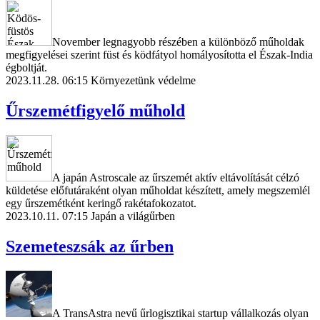
November legnagyobb részében a különböző műholdak
megfigyelései szerint füst és ködfátyol homályosította el Észak-India
égboltját.
2023.11.28. 06:15
Környezetünk védelme
Űrszemétfigyelő műhold
A japán Astroscale az űrszemét aktív eltávolítását célzó
küldetése előfutáraként olyan műholdat készített, amely megszemlél
egy űrszemétként keringő rakétafokozatot.
2023.10.11. 07:15
Japán a világűrben
Szemeteszsák az űrben
A TransAstra nevű űrlogisztikai startup vállalkozás olyan