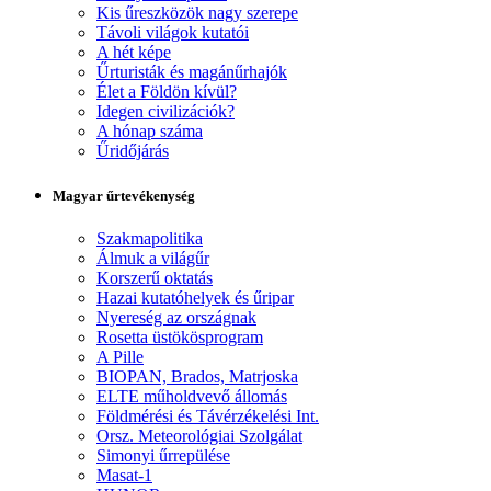
Kis űreszközök nagy szerepe
Távoli világok kutatói
A hét képe
Űrturisták és magánűrhajók
Élet a Földön kívül?
Idegen civilizációk?
A hónap száma
Űridőjárás
Magyar űrtevékenység
Szakmapolitika
Álmuk a világűr
Korszerű oktatás
Hazai kutatóhelyek és űripar
Nyereség az országnak
Rosetta üstökösprogram
A Pille
BIOPAN, Brados, Matrjoska
ELTE műholdvevő állomás
Földmérési és Távérzékelési Int.
Orsz. Meteorológiai Szolgálat
Simonyi űrrepülése
Masat-1