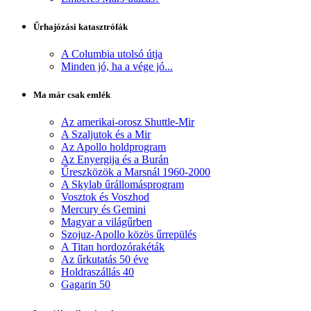
Űrhajózási katasztrófák
A Columbia utolsó útja
Minden jó, ha a vége jó...
Ma már csak emlék
Az amerikai-orosz Shuttle-Mir
A Szaljutok és a Mir
Az Apollo holdprogram
Az Enyergija és a Burán
Űreszközök a Marsnál 1960-2000
A Skylab űrállomásprogram
Vosztok és Voszhod
Mercury és Gemini
Magyar a világűrben
Szojuz-Apollo közös űrrepülés
A Titan hordozórakéták
Az űrkutatás 50 éve
Holdraszállás 40
Gagarin 50