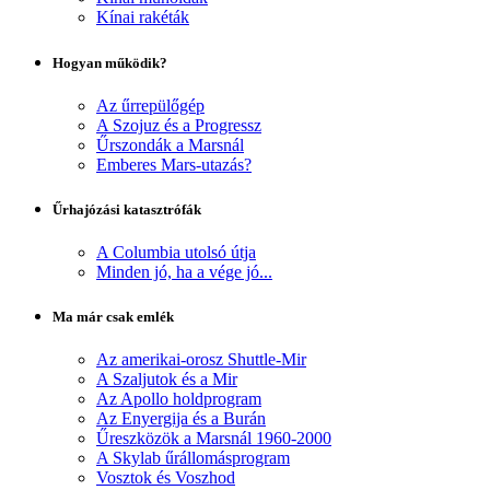
Kínai rakéták
Hogyan működik?
Az űrrepülőgép
A Szojuz és a Progressz
Űrszondák a Marsnál
Emberes Mars-utazás?
Űrhajózási katasztrófák
A Columbia utolsó útja
Minden jó, ha a vége jó...
Ma már csak emlék
Az amerikai-orosz Shuttle-Mir
A Szaljutok és a Mir
Az Apollo holdprogram
Az Enyergija és a Burán
Űreszközök a Marsnál 1960-2000
A Skylab űrállomásprogram
Vosztok és Voszhod