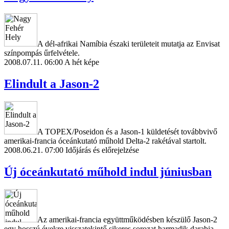
A dél-afrikai Namíbia északi területeit mutatja az Envisat
színpompás űrfelvétele.
2008.07.11. 06:00
A hét képe
Elindult a Jason-2
A TOPEX/Poseidon és a Jason-1 küldetését továbbvivő
amerikai-francia óceánkutató műhold Delta-2 rakétával startolt.
2008.06.21. 07:00
Időjárás és előrejelzése
Új óceánkutató műhold indul júniusban
Az amerikai-francia együttműködésben készülő Jason-2
egy hosszú évekre visszatekintő sikeres sorozat harmadik darabja.