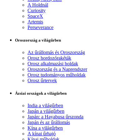
A Holdnál
Curiosity
SpaceX
Artemis
Perseverance
Oroszország a világűrben
Az űrállomás és Oroszország
Orosz hordozórakéták
Orosz alkalmazási holdak
Oroszország és a Naprendszer
Orosz tudományos műholdak
Orosz űrtervek
Ázsiai országok a világűrben
India a világűrben
Japán a világűrben
Japán: a Hayabusa űrszonda
Japán és az űrállomás
Kína a világűrben
A kínai űrhajó
Kínai műholdak