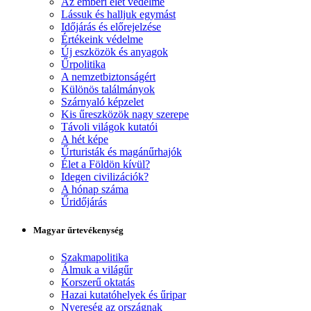
Az emberi élet védelme
Lássuk és halljuk egymást
Időjárás és előrejelzése
Értékeink védelme
Új eszközök és anyagok
Űrpolitika
A nemzetbiztonságért
Különös találmányok
Szárnyaló képzelet
Kis űreszközök nagy szerepe
Távoli világok kutatói
A hét képe
Űrturisták és magánűrhajók
Élet a Földön kívül?
Idegen civilizációk?
A hónap száma
Űridőjárás
Magyar űrtevékenység
Szakmapolitika
Álmuk a világűr
Korszerű oktatás
Hazai kutatóhelyek és űripar
Nyereség az országnak