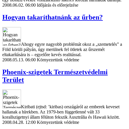
2008.06.02. 06:00
Időjárás és előrejelzése
Hogyan takaríthatnánk az űrben?
Ahogy egyre nagyobb problémát okoz a „szemetelés” a
Föld körüli pályán, úgy merülnek fel ötletek az űrszemét
eltakarítására is – egyelőre kevés realitással.
2008.05.13. 06:00
Környezetünk védelme
Phoenix-szigetek Természetvédelmi
Terület
Kiribati (ejtsd: ’kiribas) országáról az emberek keveset
hallanak a hírekben. Az 1979-ben függetlenné vált 33
korallszigetnyi állam félúton fekszik Ausztrália és Hawaii között.
2008.04.28. 12:00
Környezetünk védelme