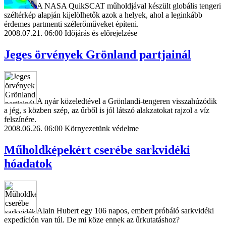
A NASA QuikSCAT műholdjával készült globális tengeri
széltérkép alapján kijelölhetők azok a helyek, ahol a leginkább
érdemes partmenti szélerőműveket építeni.
2008.07.21. 06:00
Időjárás és előrejelzése
Jeges örvények Grönland partjainál
A nyár közeledtével a Grönlandi-tengeren visszahúzódik
a jég, s közben szép, az űrből is jól látszó alakzatokat rajzol a víz
felszínére.
2008.06.26. 06:00
Környezetünk védelme
Műholdképekért cserébe sarkvidéki
hóadatok
Alain Hubert egy 106 napos, embert próbáló sarkvidéki
expedíción van túl. De mi köze ennek az űrkutatáshoz?