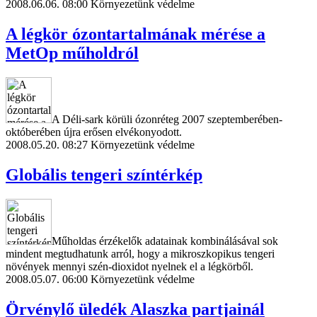
2008.06.06. 08:00
Környezetünk védelme
A légkör ózontartalmának mérése a
MetOp műholdról
A Déli-sark körüli ózonréteg 2007 szeptemberében-
októberében újra erősen elvékonyodott.
2008.05.20. 08:27
Környezetünk védelme
Globális tengeri színtérkép
Műholdas érzékelők adatainak kombinálásával sok
mindent megtudhatunk arról, hogy a mikroszkopikus tengeri
növények mennyi szén-dioxidot nyelnek el a légkörből.
2008.05.07. 06:00
Környezetünk védelme
Örvénylő üledék Alaszka partjainál