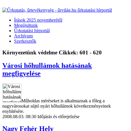
Írások 2025 novemberétől
Megújultunk
Űrkutatási hírportál
Archívum
Szerkesztők
Környezetünk védelme
Cikkek: 601 - 620
Városi hőhullámok hatásának
megfigyelése
Műholdas méréseket is alkalmaznak a főleg a
nagyvárosokat sújtó nyári hőhullámok következményeinek
enyhítésére.
2008.08.03. 08:30
Időjárás és előrejelzése
Nagy Fehér Hely