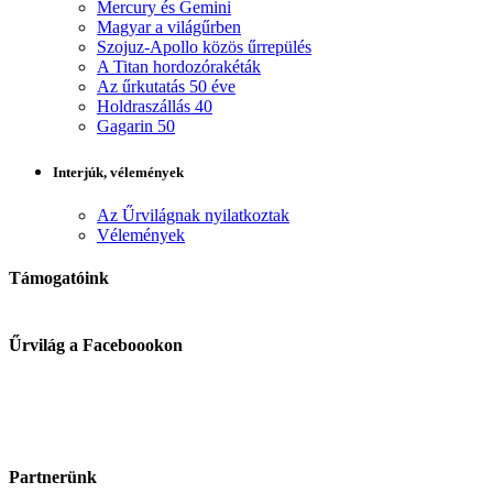
Mercury és Gemini
Magyar a világűrben
Szojuz-Apollo közös űrrepülés
A Titan hordozórakéták
Az űrkutatás 50 éve
Holdraszállás 40
Gagarin 50
Interjúk, vélemények
Az Űrvilágnak nyilatkoztak
Vélemények
Támogatóink
Űrvilág a Faceboookon
Partnerünk