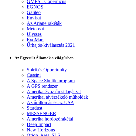
GMES - Copernicus
EGNOS
Galileo
Envisat
Az Ariane rakéták
Meteosat
Ulysses
ExoMars
Űrhajós-kiválasztás 2021
Az Egyesült Államok a világűrben
Spirit és Opportunity
Cassini
A Space Shuttle program
A GPS rendszer
Amerika és az űrcsillagászat
Amerikai távérzékelő műholdak
Az űrállomás és az USA
Stardust
MESSENGER
Amerika hordozórakétái
Deep Impact
New Horizons
Orion, Ares, SLS