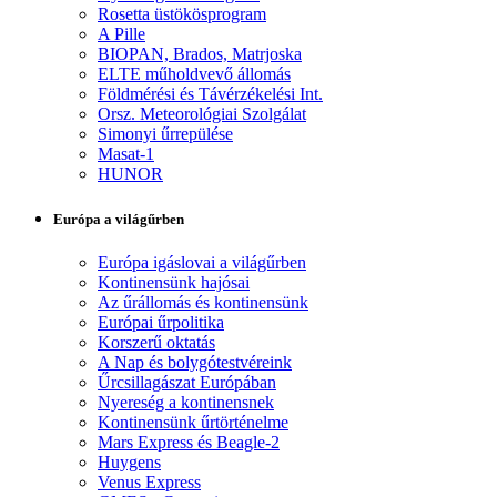
Rosetta üstökösprogram
A Pille
BIOPAN, Brados, Matrjoska
ELTE műholdvevő állomás
Földmérési és Távérzékelési Int.
Orsz. Meteorológiai Szolgálat
Simonyi űrrepülése
Masat-1
HUNOR
Európa a világűrben
Európa igáslovai a világűrben
Kontinensünk hajósai
Az űrállomás és kontinensünk
Európai űrpolitika
Korszerű oktatás
A Nap és bolygótestvéreink
Űrcsillagászat Európában
Nyereség a kontinensnek
Kontinensünk űrtörténelme
Mars Express és Beagle-2
Huygens
Venus Express