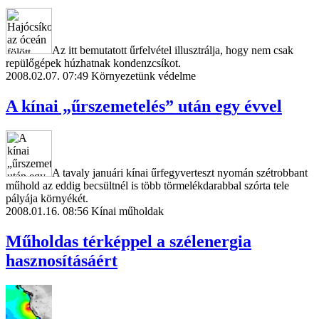
Az itt bemutatott űrfelvétel illusztrálja, hogy nem csak
repülőgépek húzhatnak kondenzcsíkot.
2008.02.07. 07:49
Környezetünk védelme
A kínai „űrszemetelés” után egy évvel
A tavaly januári kínai űrfegyverteszt nyomán szétrobbant
műhold az eddig becsültnél is több törmelékdarabbal szórta tele
pályája környékét.
2008.01.16. 08:56
Kínai műholdak
Műholdas térképpel a szélenergia
hasznosításáért