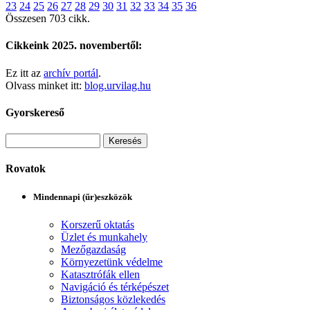
23
24
25
26
27
28
29
30
31
32
33
34
35
36
Összesen 703 cikk.
Cikkeink 2025. novembertől:
Ez itt az
archív portál
.
Olvass minket itt:
blog.urvilag.hu
Gyorskereső
Rovatok
Mindennapi (űr)eszközök
Korszerű oktatás
Üzlet és munkahely
Mezőgazdaság
Környezetünk védelme
Katasztrófák ellen
Navigáció és térképészet
Biztonságos közlekedés