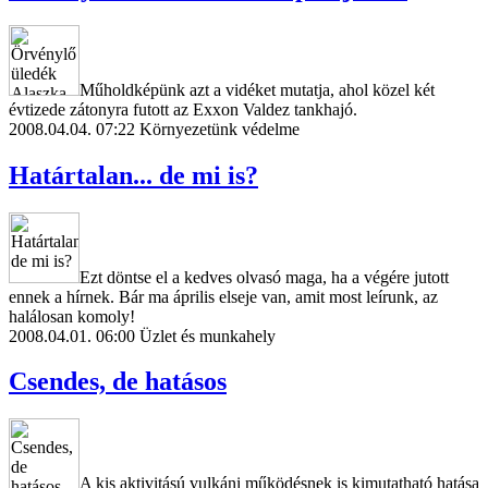
Műholdképünk azt a vidéket mutatja, ahol közel két
évtizede zátonyra futott az Exxon Valdez tankhajó.
2008.04.04. 07:22
Környezetünk védelme
Határtalan... de mi is?
Ezt döntse el a kedves olvasó maga, ha a végére jutott
ennek a hírnek. Bár ma április elseje van, amit most leírunk, az
halálosan komoly!
2008.04.01. 06:00
Üzlet és munkahely
Csendes, de hatásos
A kis aktivitású vulkáni működésnek is kimutatható hatása