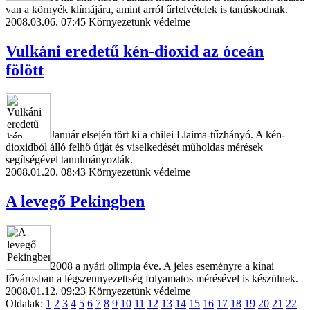
van a környék klímájára, amint arról űrfelvételek is tanúskodnak.
2008.03.06. 07:45
Környezetünk védelme
Vulkáni eredetű kén-dioxid az óceán
fölött
Január elsején tört ki a chilei Llaima-tűzhányó. A kén-
dioxidból álló felhő útját és viselkedését műholdas mérések
segítségével tanulmányozták.
2008.01.20. 08:43
Környezetünk védelme
A levegő Pekingben
2008 a nyári olimpia éve. A jeles eseményre a kínai
fővárosban a légszennyezettség folyamatos mérésével is készülnek.
2008.01.12. 09:23
Környezetünk védelme
Oldalak:
1
2
3
4
5
6
7
8
9
10
11
12
13
14
15
16
17
18
19
20
21
22