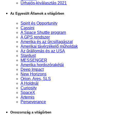
Űrhajós-kiválasztás 2021
Az Egyesült Államok a világűrben
Spirit és Opportunity
Cassini
A Space Shuttle program
A GPS rendszer
Amerika és az űrcsillagászat
Amerikai távérzékelő műholdak
Az űrállomás és az USA
Stardust
MESSENGER
Amerika hordozórakétái
Deep Impact
New Horizons
Orion, Ares, SLS
A Holdnál
Curiosity
SpaceX
Artemis
Perseverance
Oroszország a világűrben