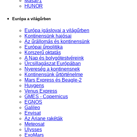
Masat-1
HUNOR
Európa a világűrben
Európa igáslovai a világűrben
Kontinensünk hajósai
Az űrállomás és kontinensünk
Európai űrpolitika
Korszerű oktatás
A Nap és bolygótestvéreink
Űrcsillagászat Európában
Nyereség a kontinensnek
Kontinensünk űrtörténelme
Mars Express és Beagle-2
Huygens
Venus Express
GMES - Copernicus
EGNOS
Galileo
Envisat
Az Ariane rakéták
Meteosat
Ulysses
ExoMars