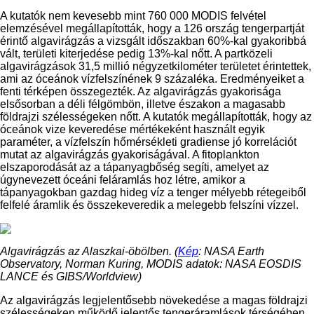
A kutatók nem kevesebb mint 760 000 MODIS felvétel
elemzésével megállapították, hogy a 126 ország tengerpartját
érintő algavirágzás a vizsgált időszakban 60%-kal gyakoribbá
vált, területi kiterjedése pedig 13%-kal nőtt. A partközeli
algavirágzások 31,5 millió négyzetkilométer területet érintettek,
ami az óceánok vízfelszínének 9 százaléka. Eredményeiket a
fenti térképen összegezték. Az algavirágzás gyakorisága
elsősorban a déli félgömbön, illetve északon a magasabb
földrajzi szélességeken nőtt. A kutatók megállapították, hogy az
óceánok vize keveredése mértékeként használt egyik
paraméter, a vízfelszín hőmérsékleti gradiense jó korrelációt
mutat az algavirágzás gyakoriságával. A fitoplankton
elszaporodását az a tápanyagbőség segíti, amelyet az
úgynevezett óceáni feláramlás hoz létre, amikor a
tápanyagokban gazdag hideg víz a tenger mélyebb rétegeiből
felfelé áramlik és összekeveredik a melegebb felszíni vízzel.
Algavirágzás az Alaszkai-öbölben. (
Kép
: NASA Earth
Observatory, Norman Kuring, MODIS adatok: NASA EOSDIS
LANCE és GIBS/Worldview)
Az algavirágzás legjelentősebb növekedése a magas földrajzi
szélességeken működő jelentős tengeráramlások térségében