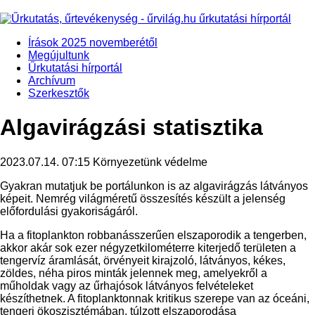
Írások 2025 novemberétől
Megújultunk
Űrkutatási hírportál
Archívum
Szerkesztők
Algavirágzási statisztika
2023.07.14. 07:15
Környezetünk védelme
Gyakran mutatjuk be portálunkon is az algavirágzás látványos
képeit. Nemrég világméretű összesítés készült a jelenség
előfordulási gyakoriságáról.
Ha a fitoplankton robbanásszerűen elszaporodik a tengerben,
akkor akár sok ezer négyzetkilométerre kiterjedő területen a
tengervíz áramlását, örvényeit kirajzoló, látványos, kékes,
zöldes, néha piros minták jelennek meg, amelyekről a
műholdak vagy az űrhajósok látványos felvételeket
készíthetnek. A fitoplanktonnak kritikus szerepe van az óceáni,
tengeri ökoszisztémában, túlzott elszaporodása