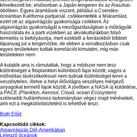
következett be, elsősorban a Japán-tengeren és az Alaszkai-
öbölben. Egyes áramlások viszont, például a Csendes-
óceánban Kalifornia partjainál, csökkentették a feláramlást,
ezért ott az algavirágzás gyakorisága csökkent. Az
algavirágzás gyakoriságát a mezőgazdaságban a műtrágyák
használata és a parti vizekben az akvakultúrákban folyó
termelés is befolyásolja, mert ezekből a forrásokból többlet
tápanyag jut a tengervízbe, de ebben a vonatkozásban csak
egyes területeken tudtak korrelációt kimutatni, míg más
területeken nem.
A kutatók arra is rámutattak, hogy a módszer nem tesz
különbséget a fitoplankton különböző fajai között, vagyis a
műholdas távérzékeléssel nem tudnak különbséget tenni a
veszélytelen, illetve a helyi élővilágra veszélyes mérgező
anyagokat termelő fajok között. A jövőben a NASA új küldetése,
a PACE
(Plankton, Aerosol, Cloud, ocean Ecosystem)
szélesebb hullámhossz-tartományban végez majd méréseket,
ami ezt a megkülönböztetést is lehetővé teszi.
Both Előd
Kapcsolódó cikkek:
Algavirágzás Dél-Amerikában
Lélegző óceánok