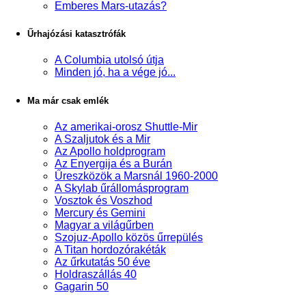
Emberes Mars-utazás?
Űrhajózási katasztrófák
A Columbia utolsó útja
Minden jó, ha a vége jó...
Ma már csak emlék
Az amerikai-orosz Shuttle-Mir
A Szaljutok és a Mir
Az Apollo holdprogram
Az Enyergija és a Burán
Űreszközök a Marsnál 1960-2000
A Skylab űrállomásprogram
Vosztok és Voszhod
Mercury és Gemini
Magyar a világűrben
Szojuz-Apollo közös űrrepülés
A Titan hordozórakéták
Az űrkutatás 50 éve
Holdraszállás 40
Gagarin 50