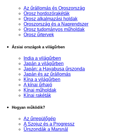
Az űrállomás és Oroszország
Orosz hordozórakéták
Orosz alkalmazási holdak
Oroszország és a Naprendszer
Orosz tudományos műholdak
Orosz űrtervek
Ázsiai országok a világűrben
India a világűrben
Japán a világűrben
Japán: a Hayabusa űrszonda
Japán és az űrállomás
Kína a világűrben
A kínai űrhajó
Kínai műholdak
Kínai rakéták
Hogyan működik?
Az űrrepülőgép
A Szojuz és a Progressz
Űrszondák a Marsnál