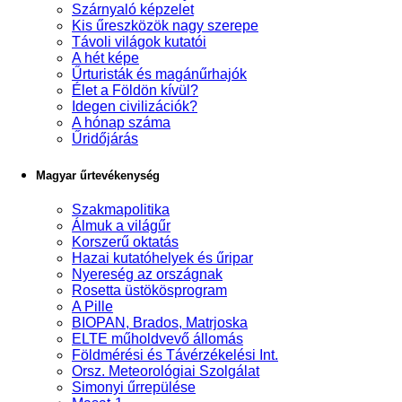
Szárnyaló képzelet
Kis űreszközök nagy szerepe
Távoli világok kutatói
A hét képe
Űrturisták és magánűrhajók
Élet a Földön kívül?
Idegen civilizációk?
A hónap száma
Űridőjárás
Magyar űrtevékenység
Szakmapolitika
Álmuk a világűr
Korszerű oktatás
Hazai kutatóhelyek és űripar
Nyereség az országnak
Rosetta üstökösprogram
A Pille
BIOPAN, Brados, Matrjoska
ELTE műholdvevő állomás
Földmérési és Távérzékelési Int.
Orsz. Meteorológiai Szolgálat
Simonyi űrrepülése