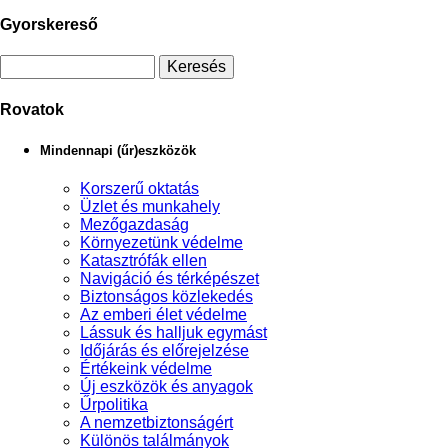
Gyorskereső
Rovatok
Mindennapi (űr)eszközök
Korszerű oktatás
Üzlet és munkahely
Mezőgazdaság
Környezetünk védelme
Katasztrófák ellen
Navigáció és térképészet
Biztonságos közlekedés
Az emberi élet védelme
Lássuk és halljuk egymást
Időjárás és előrejelzése
Értékeink védelme
Új eszközök és anyagok
Űrpolitika
A nemzetbiztonságért
Különös találmányok