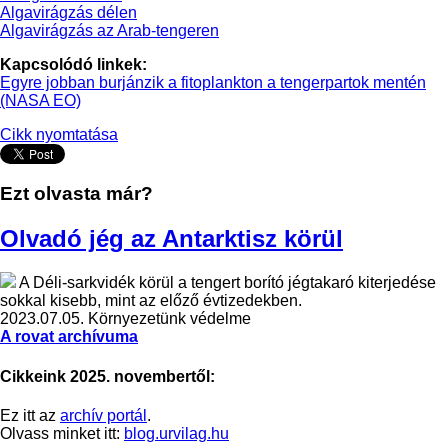
Algavirágzás délen
Algavirágzás az Arab-tengeren
Kapcsolódó linkek:
Egyre jobban burjánzik a fitoplankton a tengerpartok mentén
(NASA EO)
Cikk nyomtatása
Ezt olvasta már?
Olvadó jég az Antarktisz körül
A Déli-sarkvidék körül a tengert borító jégtakaró kiterjedése
sokkal kisebb, mint az előző évtizedekben.
2023.07.05.
Környezetünk védelme
A rovat archívuma
Cikkeink 2025. novembertől:
Ez itt az
archív portál
.
Olvass minket itt:
blog.urvilag.hu