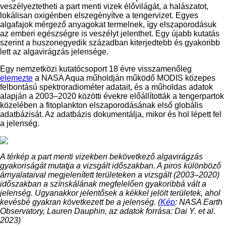
veszélyeztetheti a part menti vizek élővilágát, a halászatot,
lokálisan oxigénben elszegényítve a tengervizet. Egyes
algafajok mérgező anyagokat termelnek, így elszaporodásuk
az emberi egészségre is veszélyt jelenthet. Egy újabb kutatás
szerint a huszonegyedik században kiterjedtebb és gyakoribb
lett az algavirágzás jelensége.
Egy nemzetközi kutatócsoport 18 évre visszamenőleg
elemezte
a NASA Aqua műholdján működő MODIS közepes
felbontású spektroradiométer adatait, és a műholdas adatok
alapján a 2003–2020 közötti évekre előállították a tengerpartok
közelében a fitoplankton elszaporodásának első globális
adatbázisát. Az adatbázis dokumentálja, mikor és hol lépett fel
a jelenség.
A térkép a part menti vizekben bekövetkező algavirágzás
gyakoriságát mutatja a vizsgált időszakban. A piros különböző
árnyalataival megjelenített területeken a vizsgált (2003–2020)
időszakban a színskálának megfelelően gyakoribbá vált a
jelenség. Ugyanakkor jelentősek a kékkel jelölt területek, ahol
kevésbé gyakran következett be a jelenség. (
Kép
: NASA Earth
Observatory, Lauren Dauphin, az adatok forrása: Dai Y. et al.
2023)