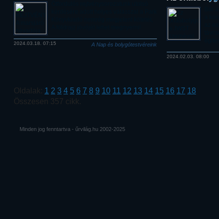
Ötfordulós rejtvénysorozatunk utolsó
Bár a
kérdésére adott helyes válasszal a Park
a kor
Könyvkiadó nemrég megjelent kötetét,
az ex
A földrajz jövőjét lehet megnyerni!
távcs
égites
2024.03.18. 07:15
A Nap és bolygótestvéreink
2024.02.03. 08:00
Oldalak:
1
2
3
4
5
6
7
8
9
10
11
12
13
14
15
16
17
18
Összesen 357 cikk.
Minden jog fenntartva - űrvilág.hu 2002-2025