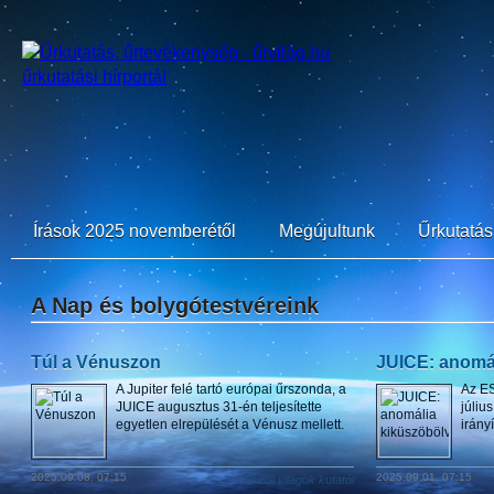
Írások 2025 novemberétől
Megújultunk
Űrkutatási
A Nap és bolygótestvéreink
Túl a Vénuszon
JUICE: anomá
A Jupiter felé tartó európai űrszonda, a
Az ES
JUICE augusztus 31-én teljesítette
júliu
egyetlen elrepülését a Vénusz mellett.
irányí
2025.09.08. 07:15
2025.09.01. 07:15
Távoli világok kutatói