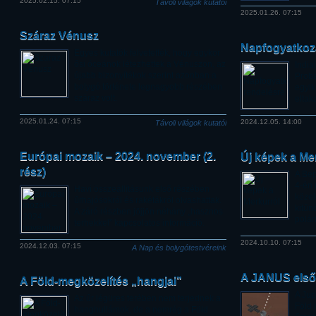
2025.02.15. 07:15
Távoli világok kutatói
2025.01.26. 07:15
Száraz Vénusz
Napfogyatkoz
Egyes kutatók felvetették, hogy egykor
ősi óceánok létezhettek a Vénuszon, az
India
újabb bizonyítékok szerint azonban a
Proba
bolygó története legnagyobb részében
egyik
száraz volt.
eltak
2025.01.24. 07:15
2024.12.05. 14:00
Távoli világok kutatói
Európai mozaik – 2024. november (2.
Új képek a Me
rész)
A Be
4-én 
Havi összeállításunk első részében
közel
űrhajósokról és rakétákról olvashattak.
kitűn
A záró részben jöjjön néhány „hasznos
polár
terhekkel” kapcsolatos információ.
2024.10.10. 07:15
2024.12.03. 07:15
A Nap és bolygótestvéreink
A JANUS első
A Föld-megközelítés „hangjai”
A Jup
Az űr légüres terében nem terjednek a
Föld 
hanghullámok, de a nemrég a Föld