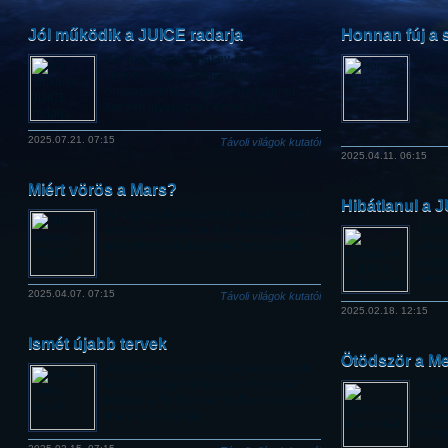
Jól működik a JUICE radarja
Honnan fúj a 
Bár még további hat év, mire az európai
Az ES
Jupiter-szonda megérkezik az
a kut
óriásbolygóhoz, a műszereit menet
azono
közben igyekeznek kipróbálni.
azoka
napsz
2025.07.21. 07:15
Távoli világok kutatói
2025.04.11. 06:15
Miért vörös a Mars?
Hibátlanul a 
Az egyszerű válasz szerint azért, mert
rozsdás, rozsda borítja. A valóságban a
Két é
helyzet ennél valamivel bonyolultabb.
világ
magya
bere
2025.04.07. 07:15
Távoli világok kutatói
2025.02.18. 12:15
Ismét újabb tervek
Ötödször a Me
A NASA leköszönő főigazgatója újabb
terveket hagy utódjára arról, hogyan
Az E
kellene a Földre hozni a Perseverance
az űr
marsi kőzetmintáit.
közep
vizsg