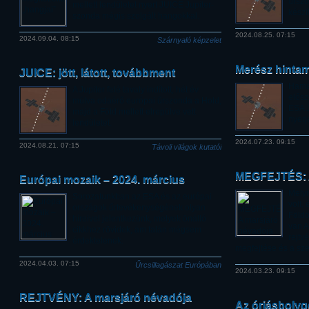
űrszo
mellett lendületet nyert JUICE Jupiter-
készí
szonda mégis szolgált hangokkal.
2024.08.25. 07:15
2024.09.04. 08:15
Szárnyaló képzelet
Merész hinta
JUICE: jött, látott, továbbment
Hama
A Jupiter felé tavaly indított, hét év
elősz
múlva odaérő európai űrszonda a Hold,
ESA J
majd a Föld mellett elrepülve vett
nyerj
lendületet.
2024.07.23. 09:15
2024.08.21. 07:15
Távoli világok kutatói
MEGFEJTÉS: A
Európai mozaik – 2024. március
Melyi
Sorozatunkban az ESA és az európai
volt,
országok űrtevékenységének olyan
Földö
híreivel jelentkezünk, melyek önálló
van A
cikkhez rövidek, ám talán mégsem
rejtv
érdektelenek.
megfejtése és a sz
2024.04.03. 07:15
Űrcsillagászat Európában
2024.03.23. 09:15
REJTVÉNY: A marsjáró névadója
Az óriásboly