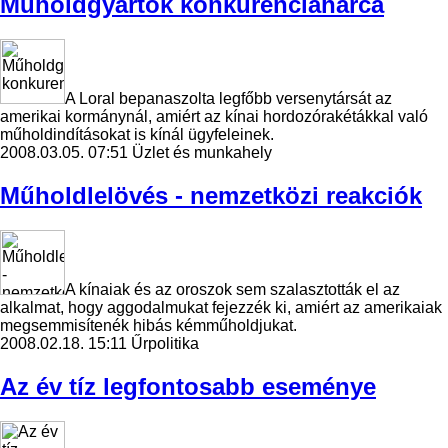
Műholdgyártók konkurenciaharca
A Loral bepanaszolta legfőbb versenytársát az
amerikai kormánynál, amiért az kínai hordozórakétákkal való
műholdindításokat is kínál ügyfeleinek.
2008.03.05. 07:51
Üzlet és munkahely
Műholdlelövés - nemzetközi reakciók
A kínaiak és az oroszok sem szalasztották el az
alkalmat, hogy aggodalmukat fejezzék ki, amiért az amerikaiak
megsemmisítenék hibás kémműholdjukat.
2008.02.18. 15:11
Űrpolitika
Az év tíz legfontosabb eseménye