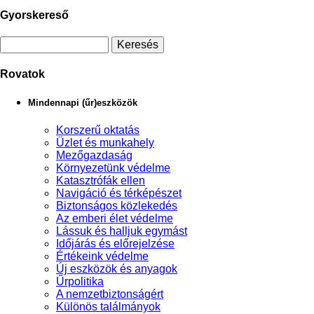
Gyorskereső
Rovatok
Mindennapi (űr)eszközök
Korszerű oktatás
Üzlet és munkahely
Mezőgazdaság
Környezetünk védelme
Katasztrófák ellen
Navigáció és térképészet
Biztonságos közlekedés
Az emberi élet védelme
Lássuk és halljuk egymást
Időjárás és előrejelzése
Értékeink védelme
Új eszközök és anyagok
Űrpolitika
A nemzetbiztonságért
Különös találmányok