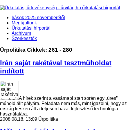
Írások 2025 novemberétől
Megújultunk
Űrkutatási hírportál
Archívum
Szerkesztők
Űrpolitika
Cikkek: 261 - 280
Irán saját rakétával tesztműholdat
indított
A hírek szerint a vasárnapi start során egy „üres”
műhold állt pályára. Feladata nem más, mint igazolni, hogy az
ország készen áll a teljesen hazai fejlesztésű technológia
használatára.
2008.08.18. 13:09
Űrpolitika