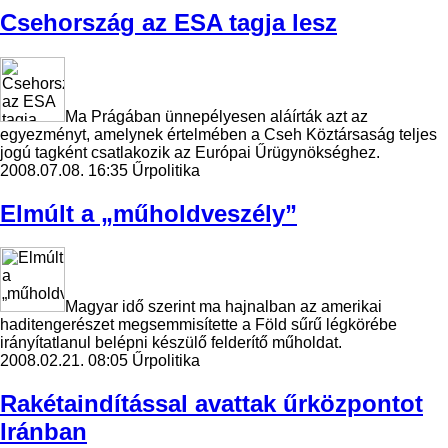
Csehország az ESA tagja lesz
Ma Prágában ünnepélyesen aláírták azt az
egyezményt, amelynek értelmében a Cseh Köztársaság teljes
jogú tagként csatlakozik az Európai Űrügynökséghez.
2008.07.08. 16:35
Űrpolitika
Elmúlt a „műholdveszély”
Magyar idő szerint ma hajnalban az amerikai
haditengerészet megsemmisítette a Föld sűrű légkörébe
irányítatlanul belépni készülő felderítő műholdat.
2008.02.21. 08:05
Űrpolitika
Rakétaindítással avattak űrközpontot
Iránban