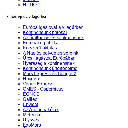
HUNOR
Európa a világűrben
Európa igáslovai a világűrben
Kontinensünk hajósai
Az űrállomás és kontinensünk
Európai űrpolitika
Korszerű oktatás
A Nap és bolygótestvéreink
Űrcsillagászat Európában
Nyereség a kontinensnek
Kontinensünk űrtörténelme
Mars Express és Beagle-2
Huygens
Venus Express
GMES - Copernicus
EGNOS
Galileo
Envisat
Az Ariane rakéták
Meteosat
Ulysses
ExoMars