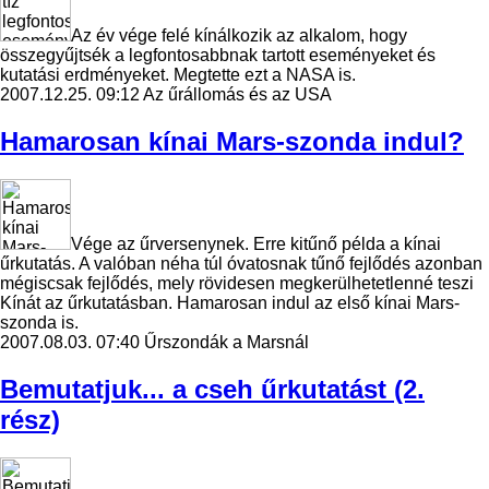
Az év vége felé kínálkozik az alkalom, hogy
összegyűjtsék a legfontosabbnak tartott eseményeket és
kutatási erdményeket. Megtette ezt a NASA is.
2007.12.25. 09:12
Az űrállomás és az USA
Hamarosan kínai Mars-szonda indul?
Vége az űrversenynek. Erre kitűnő példa a kínai
űrkutatás. A valóban néha túl óvatosnak tűnő fejlődés azonban
mégiscsak fejlődés, mely rövidesen megkerülhetetlenné teszi
Kínát az űrkutatásban. Hamarosan indul az első kínai Mars-
szonda is.
2007.08.03. 07:40
Űrszondák a Marsnál
Bemutatjuk... a cseh űrkutatást (2.
rész)