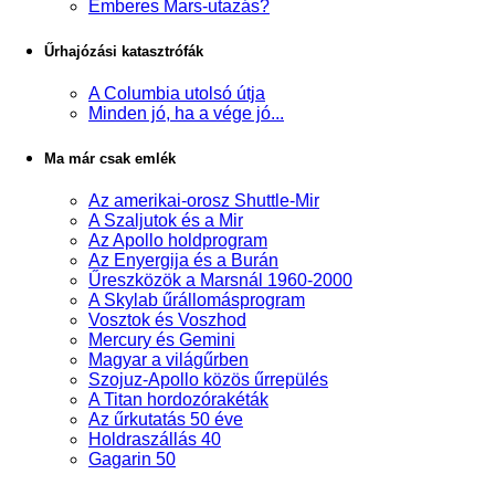
Emberes Mars-utazás?
Űrhajózási katasztrófák
A Columbia utolsó útja
Minden jó, ha a vége jó...
Ma már csak emlék
Az amerikai-orosz Shuttle-Mir
A Szaljutok és a Mir
Az Apollo holdprogram
Az Enyergija és a Burán
Űreszközök a Marsnál 1960-2000
A Skylab űrállomásprogram
Vosztok és Voszhod
Mercury és Gemini
Magyar a világűrben
Szojuz-Apollo közös űrrepülés
A Titan hordozórakéták
Az űrkutatás 50 éve
Holdraszállás 40
Gagarin 50