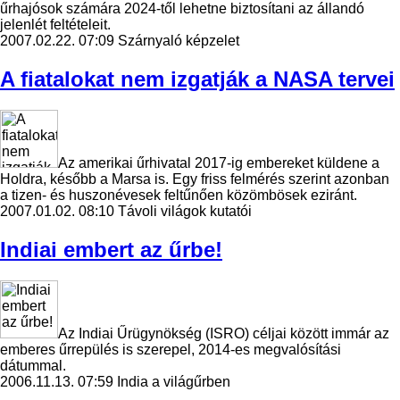
űrhajósok számára 2024-től lehetne biztosítani az állandó
jelenlét feltételeit.
2007.02.22. 07:09
Szárnyaló képzelet
A fiatalokat nem izgatják a NASA tervei
Az amerikai űrhivatal 2017-ig embereket küldene a
Holdra, később a Marsa is. Egy friss felmérés szerint azonban
a tizen- és huszonévesek feltűnően közömbösek eziránt.
2007.01.02. 08:10
Távoli világok kutatói
Indiai embert az űrbe!
Az Indiai Űrügynökség (ISRO) céljai között immár az
emberes űrrepülés is szerepel, 2014-es megvalósítási
dátummal.
2006.11.13. 07:59
India a világűrben