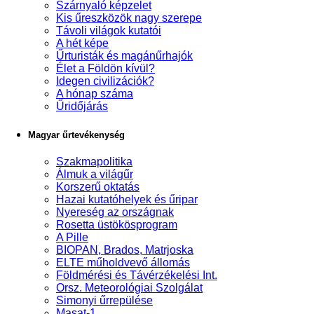
Szárnyaló képzelet
Kis űreszközök nagy szerepe
Távoli világok kutatói
A hét képe
Űrturisták és magánűrhajók
Élet a Földön kívül?
Idegen civilizációk?
A hónap száma
Űridőjárás
Magyar űrtevékenység
Szakmapolitika
Álmuk a világűr
Korszerű oktatás
Hazai kutatóhelyek és űripar
Nyereség az országnak
Rosetta üstökösprogram
A Pille
BIOPAN, Brados, Matrjoska
ELTE műholdvevő állomás
Földmérési és Távérzékelési Int.
Orsz. Meteorológiai Szolgálat
Simonyi űrrepülése
Masat-1