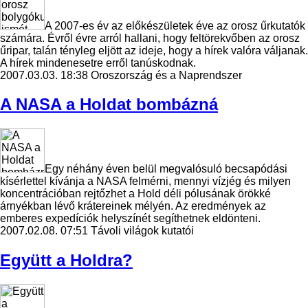
A 2007-es év az előkészületek éve az orosz űrkutatók
számára. Évről évre arról hallani, hogy feltörekvőben az orosz
űripar, talán tényleg eljött az ideje, hogy a hírek valóra váljanak.
A hírek mindenesetre erről tanúskodnak.
2007.03.03. 18:38
Oroszország és a Naprendszer
A NASA a Holdat bombázná
Egy néhány éven belül megvalósuló becsapódási
kísérlettel kívánja a NASA felmérni, mennyi vízjég és milyen
koncentrációban rejtőzhet a Hold déli pólusának örökké
árnyékban lévő krátereinek mélyén. Az eredmények az
emberes expedíciók helyszínét segíthetnek eldönteni.
2007.02.08. 07:51
Távoli világok kutatói
Együtt a Holdra?