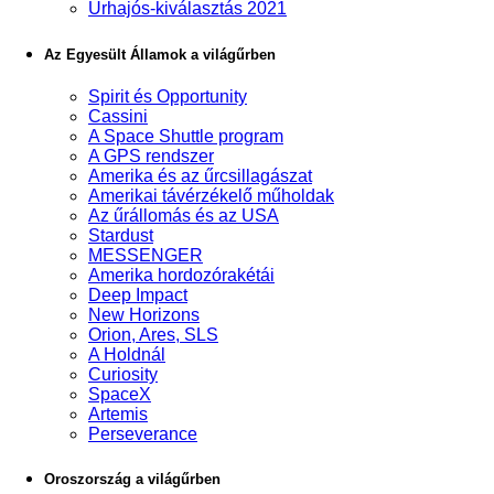
Űrhajós-kiválasztás 2021
Az Egyesült Államok a világűrben
Spirit és Opportunity
Cassini
A Space Shuttle program
A GPS rendszer
Amerika és az űrcsillagászat
Amerikai távérzékelő műholdak
Az űrállomás és az USA
Stardust
MESSENGER
Amerika hordozórakétái
Deep Impact
New Horizons
Orion, Ares, SLS
A Holdnál
Curiosity
SpaceX
Artemis
Perseverance
Oroszország a világűrben