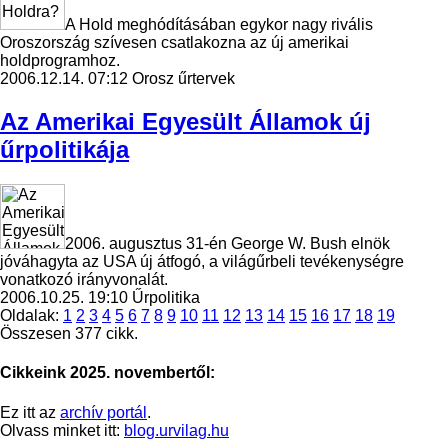
A Hold meghódításában egykor nagy rivális
Oroszország szívesen csatlakozna az új amerikai
holdprogramhoz.
2006.12.14. 07:12
Orosz űrtervek
Az Amerikai Egyesült Államok új
űrpolitikája
2006. augusztus 31-én George W. Bush elnök
jóváhagyta az USA új átfogó, a világűrbeli tevékenységre
vonatkozó irányvonalát.
2006.10.25. 19:10
Űrpolitika
Oldalak:
1
2
3
4
5
6
7
8
9
10
11
12
13
14
15
16
17
18
19
Összesen 377 cikk.
Cikkeink 2025. novembertől:
Ez itt az
archív portál
.
Olvass minket itt:
blog.urvilag.hu