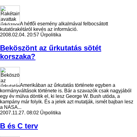
A hétfői esemény alkalmával felbocsátott
kutatórakétáról kevés az információ.
2008.02.04. 20:57
Űrpolitika
Beköszönt az űrkutatás sötét
korszaka?
Amerikában az űrkutatás története egyben a
kormányváltások története is. Bár a szavazók csak nagyjából
egy év múlva döntik el, ki lesz George W. Bush utóda, a
kampány már folyik. És a jelek azt mutatják, ismét bajban lesz
a NASA...
2007.11.27. 08:02
Űrpolitika
B és C terv