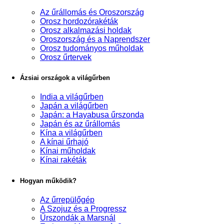
Az űrállomás és Oroszország
Orosz hordozórakéták
Orosz alkalmazási holdak
Oroszország és a Naprendszer
Orosz tudományos műholdak
Orosz űrtervek
Ázsiai országok a világűrben
India a világűrben
Japán a világűrben
Japán: a Hayabusa űrszonda
Japán és az űrállomás
Kína a világűrben
A kínai űrhajó
Kínai műholdak
Kínai rakéták
Hogyan működik?
Az űrrepülőgép
A Szojuz és a Progressz
Űrszondák a Marsnál