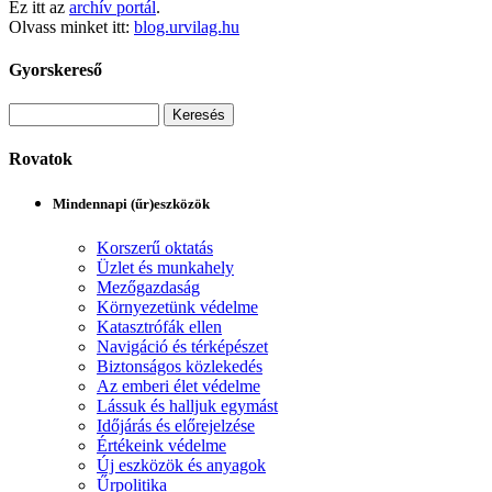
Ez itt az
archív portál
.
Olvass minket itt:
blog.urvilag.hu
Gyorskereső
Rovatok
Mindennapi (űr)eszközök
Korszerű oktatás
Üzlet és munkahely
Mezőgazdaság
Környezetünk védelme
Katasztrófák ellen
Navigáció és térképészet
Biztonságos közlekedés
Az emberi élet védelme
Lássuk és halljuk egymást
Időjárás és előrejelzése
Értékeink védelme
Új eszközök és anyagok
Űrpolitika