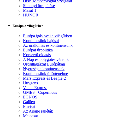
Orsz. Meteorológiai Szolgálat
Simonyi űrrepülése
Masat-1
HUNOR
Európa a világűrben
Európa igáslovai a világűrben
Kontinensünk hajósai
Az űrállomás és kontinensünk
Európai űrpolitika
Korszerű oktatás
A Nap és bolygótestvéreink
Űrcsillagászat Európában
Nyereség a kontinensnek
Kontinensünk űrtörténelme
Mars Express és Beagle-2
Huygens
Venus Express
GMES - Copernicus
EGNOS
Galileo
Envisat
Az Ariane rakéták
Meteosat