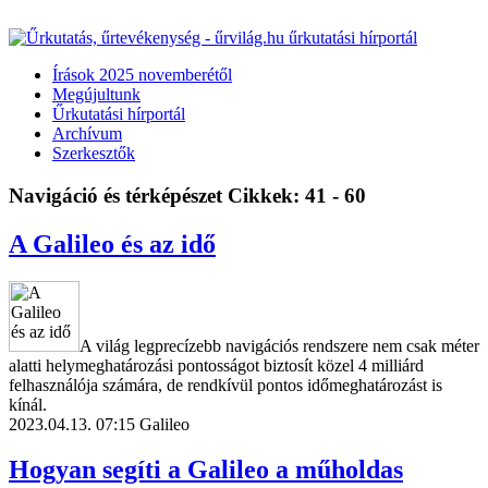
Írások 2025 novemberétől
Megújultunk
Űrkutatási hírportál
Archívum
Szerkesztők
Navigáció és térképészet
Cikkek: 41 - 60
A Galileo és az idő
A világ legprecízebb navigációs rendszere nem csak méter
alatti helymeghatározási pontosságot biztosít közel 4 milliárd
felhasználója számára, de rendkívül pontos időmeghatározást is
kínál.
2023.04.13. 07:15
Galileo
Hogyan segíti a Galileo a műholdas