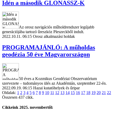
Idén a második GLONASSZ-K
Az orosz navigációs műholdrendszer legújabb
generációjába tartozó űreszköz Pleszeckből indult.
2022.10.11. 06:15
Orosz alkalmazási holdak
PROGRAMAJÁNLÓ: A műholdas
geodézia 50 éve Magyarországon
50 éves a Kozmikus Geodéziai Obszervatórium
szervezete – tudományos ülés az Akadémián, szeptember 22-én.
2022.09.19. 06:15
Hazai kutatóhelyek és űripar
Oldalak:
1
2
3
4
5
6
7
8
9
10
11
12
13
14
15
16
17
18
19
20
21
22
Összesen 437 cikk.
Cikkeink 2025. novembertől: