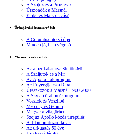
A Szojuz és a Progressz
Űrszondák a Marsnál
Emberes Mars-utazás?
Űrhajózási katasztrófák
A Columbia utolsó útja
Minden jó, ha a vége jó...
Ma már csak emlék
Az amerikai-orosz Shuttle-Mir
A Szaljutok és a Mir
Az Apollo holdprogram
Az Enyergija és a Burán
Űreszközök a Marsnál 1960-2000
A Skylab űrállomásprogram
Vosztok és Voszhod
Mercury és Gemini
Magyar a világűrben
Szojuz-Apollo közös űrrepülés
A Titan hordozórakéták
Az űrkutatás 50 éve
Holdraszállás 40