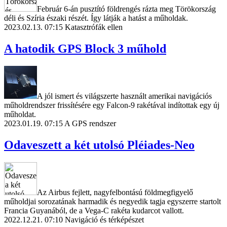
Február 6-án pusztító földrengés rázta meg Törökország
déli és Szíria északi részét. Így látják a hatást a műholdak.
2023.02.13. 07:15
Katasztrófák ellen
A hatodik GPS Block 3 műhold
A jól ismert és világszerte használt amerikai navigációs
műholdrendszer frissítésére egy Falcon-9 rakétával indítottak egy új
műholdat.
2023.01.19. 07:15
A GPS rendszer
Odaveszett a két utolsó Pléiades-Neo
Az Airbus fejlett, nagyfelbontású földmegfigyelő
műholdjai sorozatának harmadik és negyedik tagja egyszerre startolt
Francia Guyanából, de a Vega-C rakéta kudarcot vallott.
2022.12.21. 07:10
Navigáció és térképészet