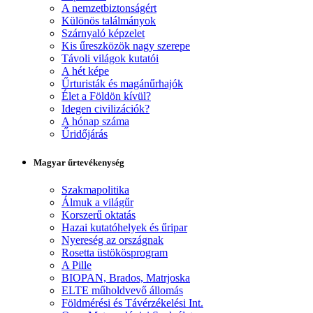
A nemzetbiztonságért
Különös találmányok
Szárnyaló képzelet
Kis űreszközök nagy szerepe
Távoli világok kutatói
A hét képe
Űrturisták és magánűrhajók
Élet a Földön kívül?
Idegen civilizációk?
A hónap száma
Űridőjárás
Magyar űrtevékenység
Szakmapolitika
Álmuk a világűr
Korszerű oktatás
Hazai kutatóhelyek és űripar
Nyereség az országnak
Rosetta üstökösprogram
A Pille
BIOPAN, Brados, Matrjoska
ELTE műholdvevő állomás
Földmérési és Távérzékelési Int.