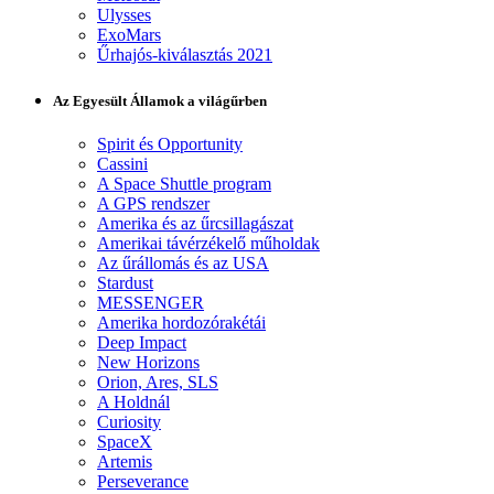
Ulysses
ExoMars
Űrhajós-kiválasztás 2021
Az Egyesült Államok a világűrben
Spirit és Opportunity
Cassini
A Space Shuttle program
A GPS rendszer
Amerika és az űrcsillagászat
Amerikai távérzékelő műholdak
Az űrállomás és az USA
Stardust
MESSENGER
Amerika hordozórakétái
Deep Impact
New Horizons
Orion, Ares, SLS
A Holdnál
Curiosity
SpaceX
Artemis
Perseverance