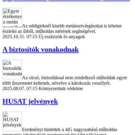
Az eddigieknél kisebb metánszivárgásokat is lehetne
észlelni az űrből, műholdas mérések segítségével.
2025.10.31. 07:15
Új eszközök és anyagok
A biztosítók vonakodnak
Az olcsó, biztosítással nem rendelkező műholdak egyre
több űrszemetet keltenek, növelve a károkozás veszélyét.
2025.08.07. 07:15
Környezetünk védelme
HUSAT jelvények
Eredményt hirdettek a 4iG nagyszabású műholdas
programja jelvényének megtervezésére kiírt pályázaton.