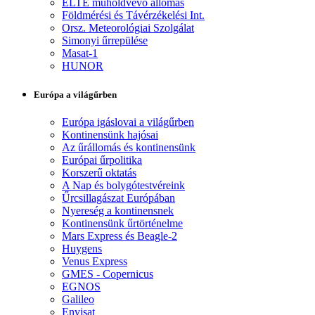
ELTE műholdvevő állomás
Földmérési és Távérzékelési Int.
Orsz. Meteorológiai Szolgálat
Simonyi űrrepülése
Masat-1
HUNOR
Európa a világűrben
Európa igáslovai a világűrben
Kontinensünk hajósai
Az űrállomás és kontinensünk
Európai űrpolitika
Korszerű oktatás
A Nap és bolygótestvéreink
Űrcsillagászat Európában
Nyereség a kontinensnek
Kontinensünk űrtörténelme
Mars Express és Beagle-2
Huygens
Venus Express
GMES - Copernicus
EGNOS
Galileo
Envisat