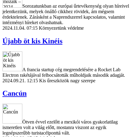
Sorozatunkban az európai űrtevékenység olyan híreivel
jelentkezünk, melyek önálló cikkhez rövidek, ám mégsem
érdektelenek. Zárásként a Naprendszerrel kapcsolatos, valamint
intézményi híreket olvashatnak.
2024.11.04. 07:15
Környezetünk védelme
Újabb öt kis Kinéis
A francia startup cég megrendelésére a Rocket Lab
Electron rakétájával felbocsátották műholdjaik második adagját.
2024.09.21. 12:15
Kis űreszközök nagy szerepe
Cancún
Ötven évvel ezelőtt a mexikói város gyakorlatilag
ismeretlen volt a világ előtt, mostanra viszont az egyik
legnépszerűbb turistacélponttá vált.