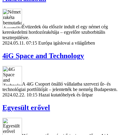
Évtizedek óta először indult el egy német cég
kereskedelmi hordozórakétája – egyelőre szuborbitális
tesztrepülésre.
2024.05.11. 07:15
Európa igáslovai a világűrben
4iG Space and Technology
A 4iG Csoport önálló vállalatba szervezi űr- és
technológiai portfólióját – jelentették be nemrég Budapesten.
2024.02.22. 10:15
Hazai kutatóhelyek és űripar
Egyesült erővel