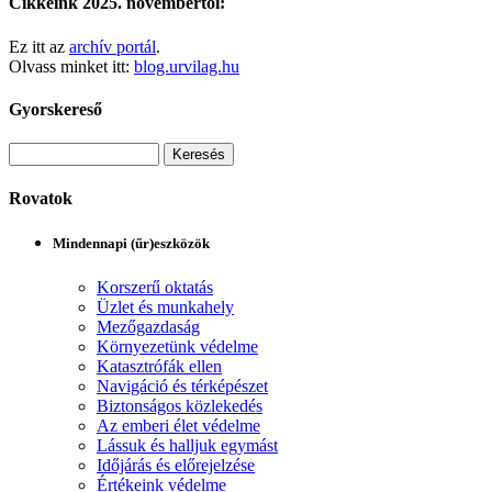
Cikkeink 2025. novembertől:
Ez itt az
archív portál
.
Olvass minket itt:
blog.urvilag.hu
Gyorskereső
Rovatok
Mindennapi (űr)eszközök
Korszerű oktatás
Üzlet és munkahely
Mezőgazdaság
Környezetünk védelme
Katasztrófák ellen
Navigáció és térképészet
Biztonságos közlekedés
Az emberi élet védelme
Lássuk és halljuk egymást
Időjárás és előrejelzése
Értékeink védelme