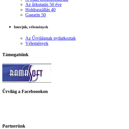
Az űrkutatás 50 éve
Holdraszállás 40
Gagarin 50
Interjúk, vélemények
Az Űrvilágnak nyilatkoztak
Vélemények
Támogatóink
Űrvilág a Faceboookon
Partnerünk