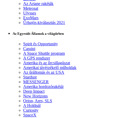
Az Ariane rakéták
Meteosat
Ulysses
ExoMars
Űrhajós-kiválasztás 2021
Az Egyesült Államok a világűrben
Spirit és Opportunity
Cassini
A Space Shuttle program
A GPS rendszer
Amerika és az űrcsillagászat
Amerikai távérzékelő műholdak
Az űrállomás és az USA
Stardust
MESSENGER
Amerika hordozórakétái
Deep Impact
New Horizons
Orion, Ares, SLS
A Holdnál
Curiosity
SpaceX