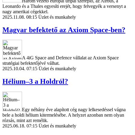
Három vezető európai űripai szereplő, az Airbus, a
Leonardo és a Thales egyesíti erejét, hogy felvegyék a versenyt a
nagy amerikai cégekkel.
2025.11.08. 08:15
Üzlet és munkahely
Magyar befektető az Axiom Space-ben?
A 4iG Space and Defence vállalat az Axiom Space
stratégiai befektetőjévé válhat.
2025.10.04. 07:15
Üzlet és munkahely
Hélium–3 a Holdról?
Egy néhány éve alapított cég nagy lelkesedéssel vágna
bele a holdi hélium kitermelésébe. A helyzet azonban nem olyan
rózsás, mint azt remélik.
2025.06.18. 07:15
Üzlet és munkahely