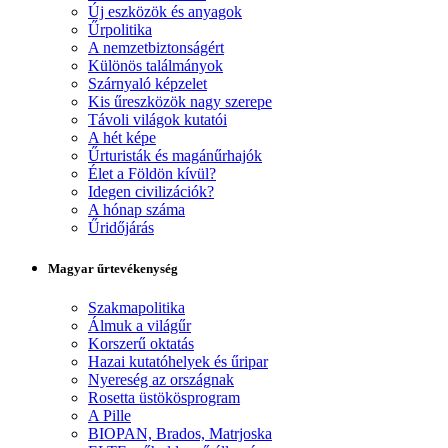
Új eszközök és anyagok
Űrpolitika
A nemzetbiztonságért
Különös találmányok
Szárnyaló képzelet
Kis űreszközök nagy szerepe
Távoli világok kutatói
A hét képe
Űrturisták és magánűrhajók
Élet a Földön kívül?
Idegen civilizációk?
A hónap száma
Űridőjárás
Magyar űrtevékenység
Szakmapolitika
Álmuk a világűr
Korszerű oktatás
Hazai kutatóhelyek és űripar
Nyereség az országnak
Rosetta üstökösprogram
A Pille
BIOPAN, Brados, Matrjoska