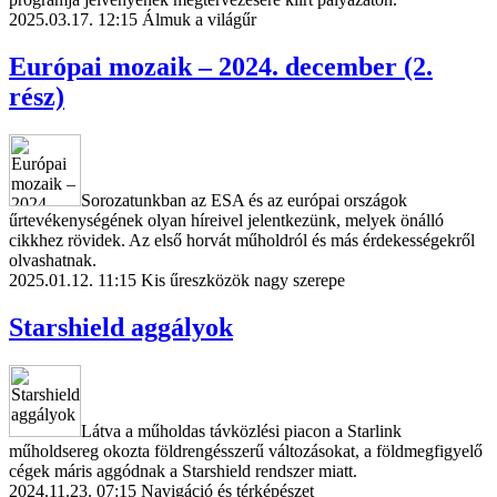
2025.03.17. 12:15
Álmuk a világűr
Európai mozaik – 2024. december (2.
rész)
Sorozatunkban az ESA és az európai országok
űrtevékenységének olyan híreivel jelentkezünk, melyek önálló
cikkhez rövidek. Az első horvát műholdról és más érdekességekről
olvashatnak.
2025.01.12. 11:15
Kis űreszközök nagy szerepe
Starshield aggályok
Látva a műholdas távközlési piacon a Starlink
műholdsereg okozta földrengésszerű változásokat, a földmegfigyelő
cégek máris aggódnak a Starshield rendszer miatt.
2024.11.23. 07:15
Navigáció és térképészet