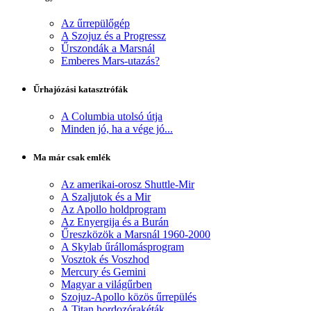
Az űrrepülőgép
A Szojuz és a Progressz
Űrszondák a Marsnál
Emberes Mars-utazás?
Űrhajózási katasztrófák
A Columbia utolsó útja
Minden jó, ha a vége jó...
Ma már csak emlék
Az amerikai-orosz Shuttle-Mir
A Szaljutok és a Mir
Az Apollo holdprogram
Az Enyergija és a Burán
Űreszközök a Marsnál 1960-2000
A Skylab űrállomásprogram
Vosztok és Voszhod
Mercury és Gemini
Magyar a világűrben
Szojuz-Apollo közös űrrepülés
A Titan hordozórakéták