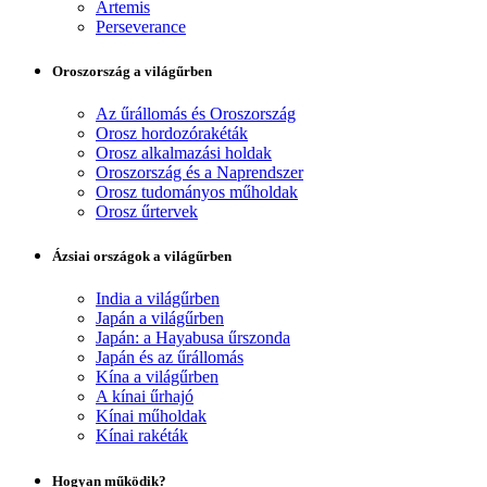
Artemis
Perseverance
Oroszország a világűrben
Az űrállomás és Oroszország
Orosz hordozórakéták
Orosz alkalmazási holdak
Oroszország és a Naprendszer
Orosz tudományos műholdak
Orosz űrtervek
Ázsiai országok a világűrben
India a világűrben
Japán a világűrben
Japán: a Hayabusa űrszonda
Japán és az űrállomás
Kína a világűrben
A kínai űrhajó
Kínai műholdak
Kínai rakéták
Hogyan működik?