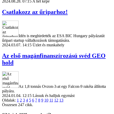
2024.08.28. 07:15
A hét képe
Csatlakozz az űriparhoz!
Idén is meghirdették az ESA BIC Hungary pályázatát
űripari startup vállalkozások támogatására.
2024.03.07. 14:15
Üzlet és munkahely
Az első magánfinanszírozású svéd GEO
hold
Az 1,8 tonnás Ovzon-3-at egy Falcon-9 rakéta állította
pályára.
2024.01.04. 12:15
Lássuk és halljuk egymást
Oldalak:
1
2
3
4
5
6
7
8
9
10
11
12
13
Összesen 247 cikk.