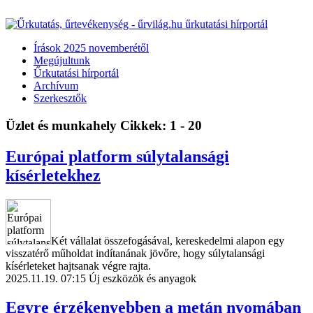
Írások 2025 novemberétől
Megújultunk
Űrkutatási hírportál
Archívum
Szerkesztők
Üzlet és munkahely
Cikkek: 1 - 20
Európai platform súlytalansági
kísérletekhez
Két vállalat összefogásával, kereskedelmi alapon egy
visszatérő műholdat indítanának jövőre, hogy súlytalansági
kísérleteket hajtsanak végre rajta.
2025.11.19. 07:15
Új eszközök és anyagok
Egyre érzékenyebben a metán nyomában