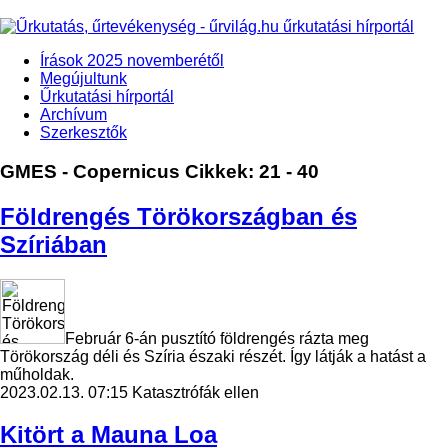
Írások 2025 novemberétől
Megújultunk
Űrkutatási hírportál
Archívum
Szerkesztők
GMES - Copernicus
Cikkek: 21 - 40
Földrengés Törökországban és
Szíriában
Február 6-án pusztító földrengés rázta meg
Törökország déli és Szíria északi részét. Így látják a hatást a
műholdak.
2023.02.13. 07:15
Katasztrófák ellen
Kitört a Mauna Loa