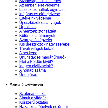
Biztonságos közlekedés
Az emberi élet védelme
Lássuk és halljuk egymást
Időjárás és előrejelzése
Értékeink védelme
Új eszközök és anyagok
Űrpolitika
A nemzetbiztonságért
Különös találmányok
Szárnyaló képzelet
Kis űreszközök nagy szerepe
Távoli világok kutatói
A hét képe
Űrturisták és magánűrhajók
Élet a Földön kívül?
Idegen civilizációk?
A hónap száma
Űridőjárás
Magyar űrtevékenység
Szakmapolitika
Álmuk a világűr
Korszerű oktatás
Hazai kutatóhelyek és űripar