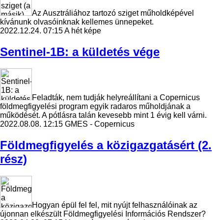
Az Ausztráliához tartozó sziget műholdképével
kívánunk olvasóinknak kellemes ünnepeket.
2022.12.24. 07:15
A hét képe
Sentinel-1B: a küldetés vége
Feladták, nem tudják helyreállítani a Copernicus
földmegfigyelési program egyik radaros műholdjának a
működését. A pótlásra talán kevesebb mint 1 évig kell várni.
2022.08.08. 12:15
GMES - Copernicus
Földmegfigyelés a közigazgatásért (2.
rész)
Hogyan épül fel fel, mit nyújt felhasználóinak az
újonnan elkészült Földmegfigyelési Információs Rendszer?