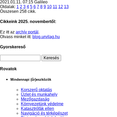
2021.01.11. 07:15
Galileo
Oldalak:
1
2
3
4
5
6
7
8
9
10
11
12
13
Összesen 258 cikk.
Cikkeink 2025. novembertől:
Ez itt az
archív portál
.
Olvass minket itt:
blog.urvilag.hu
Gyorskereső
Rovatok
Mindennapi (űr)eszközök
Korszerű oktatás
Üzlet és munkahely
Mezőgazdaság
Környezetünk védelme
Katasztrófák ellen
Navigáció és térképészet