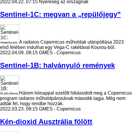
2022.04.22. 07:15
Nyereség az országnak
Sentinel-1C: megvan a „repülőjegy”
A radaros Copernicus műholdak utánpótlása 2023
első felében indulhat egy Vega-C rakétával Kourou-ból.
2022.04.09. 08:15
GMES - Copernicus
Sentinel-1B: halványuló remények
Három hónappal ezelőtt hibásodott meg a Copernicus
program radaros műholdpárosának második tagja. Még nem
adták fel, hogy rendbe hozzák.
2022.03.23. 09:15
GMES - Copernicus
Kén-dioxid Ausztrália fölött