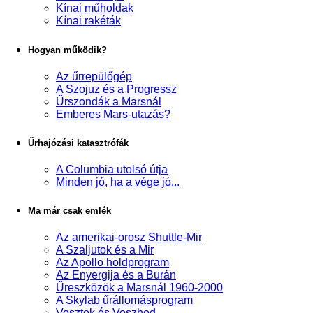
Kínai műholdak
Kínai rakéták
Hogyan működik?
Az űrrepülőgép
A Szojuz és a Progressz
Űrszondák a Marsnál
Emberes Mars-utazás?
Űrhajózási katasztrófák
A Columbia utolsó útja
Minden jó, ha a vége jó...
Ma már csak emlék
Az amerikai-orosz Shuttle-Mir
A Szaljutok és a Mir
Az Apollo holdprogram
Az Enyergija és a Burán
Űreszközök a Marsnál 1960-2000
A Skylab űrállomásprogram
Vosztok és Voszhod