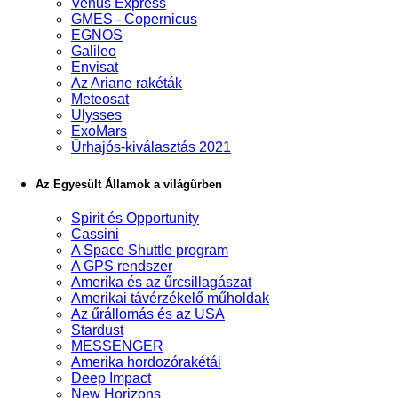
Venus Express
GMES - Copernicus
EGNOS
Galileo
Envisat
Az Ariane rakéták
Meteosat
Ulysses
ExoMars
Űrhajós-kiválasztás 2021
Az Egyesült Államok a világűrben
Spirit és Opportunity
Cassini
A Space Shuttle program
A GPS rendszer
Amerika és az űrcsillagászat
Amerikai távérzékelő műholdak
Az űrállomás és az USA
Stardust
MESSENGER
Amerika hordozórakétái
Deep Impact
New Horizons