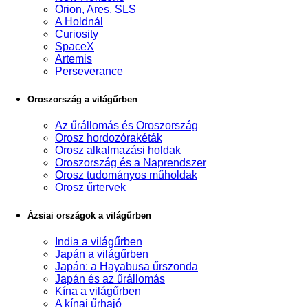
Orion, Ares, SLS
A Holdnál
Curiosity
SpaceX
Artemis
Perseverance
Oroszország a világűrben
Az űrállomás és Oroszország
Orosz hordozórakéták
Orosz alkalmazási holdak
Oroszország és a Naprendszer
Orosz tudományos műholdak
Orosz űrtervek
Ázsiai országok a világűrben
India a világűrben
Japán a világűrben
Japán: a Hayabusa űrszonda
Japán és az űrállomás
Kína a világűrben
A kínai űrhajó