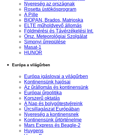
Nyereség az országnak
Rosetta üstökösprogram
A Pille
BIOPAN, Brados, Matrjoska
ELTE műholdvevő állomás
Földmérési és Távérzékelési Int.
Orsz. Meteorológiai Szolgálat
Simonyi űrrepülése
Masat-1
HUNOR
Európa a világűrben
Európa igáslovai a világűrben
Kontinensünk hajósai
Az űrállomás és kontinensünk
Európai űrpolitika
Korszerű oktatás
A Nap és bolygótestvéreink
Űrcsillagászat Európában
Nyereség a kontinensnek
Kontinensünk űrtörténelme
Mars Express és Beagle-2
Huygens