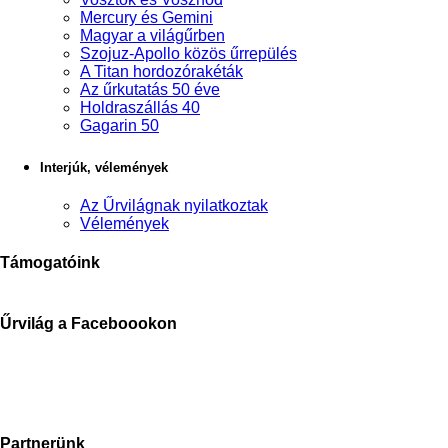
Mercury és Gemini
Magyar a világűrben
Szojuz-Apollo közös űrrepülés
A Titan hordozórakéták
Az űrkutatás 50 éve
Holdraszállás 40
Gagarin 50
Interjúk, vélemények
Az Űrvilágnak nyilatkoztak
Vélemények
Támogatóink
Űrvilág a Faceboookon
Partnerünk