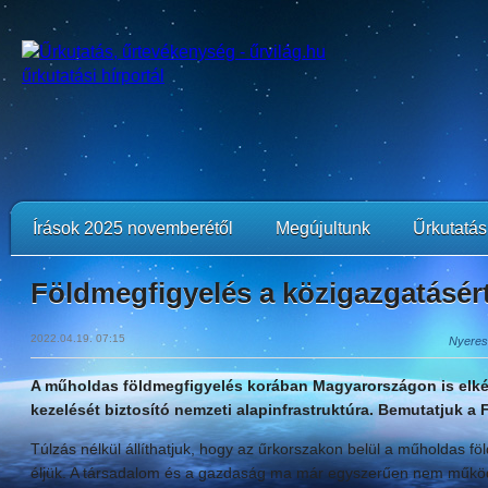
Írások 2025 novemberétől
Megújultunk
Űrkutatási
Földmegfigyelés a közigazgatásért 
2022.04.19. 07:15
Nyeres
A műholdas földmegfigyelés korában Magyarországon is elké
kezelését biztosító nemzeti alapinfrastruktúra. Bemutatjuk a F
Túlzás nélkül állíthatjuk, hogy az űrkorszakon belül a műholdas f
éljük. A társadalom és a gazdaság ma már egyszerűen nem műkö