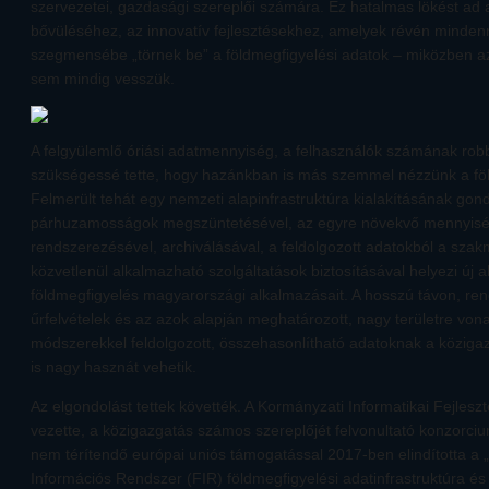
szervezetei, gazdasági szereplői számára. Ez hatalmas lökést ad a
bővüléséhez, az innovatív fejlesztésekhez, amelyek révén minden
szegmensébe „törnek be” a földmegfigyelési adatok – miközben azt
sem mindig vesszük.
A felgyülemlő óriási adatmennyiség, a felhasználók számának r
szükségessé tette, hogy hazánkban is más szemmel nézzünk a föl
Felmerült tehát egy nemzeti alapinfrastruktúra kialakításának gond
párhuzamosságok megszüntetésével, az egyre növekvő mennyiség
rendszerezésével, archiválásával, a feldolgozott adatokból a szakm
közvetlenül alkalmazható szolgáltatások biztosításával helyezi új
földmegfigyelés magyarországi alkalmazásait. A hosszú távon, re
űrfelvételek és az azok alapján meghatározott, nagy területre vona
módszerekkel feldolgozott, összehasonlítható adatoknak a közigaz
is nagy hasznát vehetik.
Az elgondolást tettek követték. A Kormányzati Informatikai Fejles
vezette, a közigazgatás számos szereplőjét felvonultató konzorcium 
nem térítendő európai uniós támogatással 2017-ben elindította a 
Információs Rendszer (FIR) földmegfigyelési adatinfrastruktúra és 