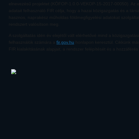
elnevezésű projektet (KÖFOP-1.0.0-VEKOP-15-2017-00050). Az e
adatait felhasználó FIR célja, hogy a hazai közigazgatás és a tár
hasznos, naprakész műholdas földmegfigyelési adatokat szolgáltat
rendszert valósítson meg.
A szolgáltatás idén év elejétől vált elérhetővé mind a közigazgatás
felhasználók számára a
fir.gov.hu
honlapon keresztül. Cikkünk má
FIR kialakításának alapjait, a rendszer felépítését és a hozzáférés