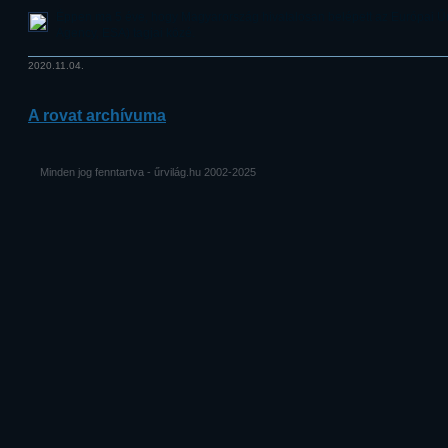
Éppen ma 5 éve, hogy Magyarország hivatalosan belépett az Európai
Agency, ESA) tagjai közé.
2020.11.04.
A rovat archívuma
Minden jog fenntartva - űrvilág.hu 2002-2025