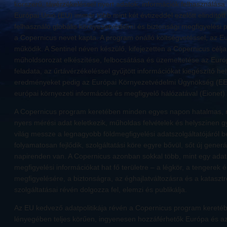
korszerű, távérzékeléssel nyert adatok, információk felhasználása 
Európai Unió (EU) immár több mint két évtizeddel ezelőtt elindíto
felhasználó globális környezetvédelmi és biztonsági megfigyelési
a Copernicus nevet kapta. A program önálló költségvetéssel, az Eu
működik. A Sentinel néven készülő, kifejezetten a Copernicus céljai
műholdsorozat elkészítése, felbocsátása és üzemeltetése az Eur
feladata, az űrtávérzékeléssel gyűjtött információkat kiegészítő hel
eredményeket pedig az Európai Környezetvédelmi Ügynökség (EE
európai környezeti információs és megfigyelő hálózatával (Eionet)
A Copernicus program keretében minden egyes napon hatalmas, mi
nyers mérési adat keletkezik, műholdas felvételek és helyszínen gy
világ messze a legnagyobb földmegfigyelési adatszolgáltatójáról 
folyamatosan fejlődik, szolgáltatási köre egyre bővül, sőt új gener
napirenden van. A Copernicus azonban sokkal több, mint egy adatg
megfigyelési információkat hat fő területre – a légkör, a tengerek
megfigyelésére, a biztonságra, az éghajlatváltozásra és a katasztró
szolgáltatásai révén dolgozza fel, elemzi és publikálja.
Az EU kedvező adatpolitikája révén a Copernicus program kereté
lényegében teljes körűen, ingyenesen hozzáférhetők Európa és az