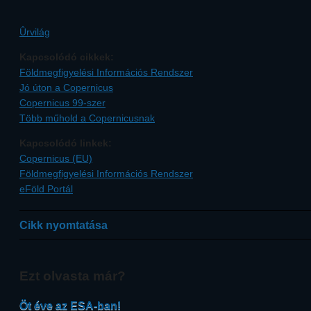
Ûrvilág
Kapcsolódó cikkek:
Földmegfigyelési Információs Rendszer
Jó úton a Copernicus
Copernicus 99-szer
Több műhold a Copernicusnak
Kapcsolódó linkek:
Copernicus (EU)
Földmegfigyelési Információs Rendszer
eFöld Portál
Cikk nyomtatása
Ezt olvasta már?
Öt éve az ESA-ban!