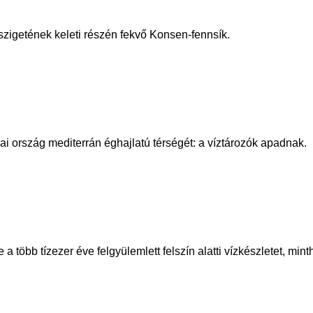
szigetének keleti részén fekvő Konsen-fennsík.
i ország mediterrán éghajlatú térségét: a víztározók apadnak.
több tízezer éve felgyülemlett felszín alatti vízkészletet, mint