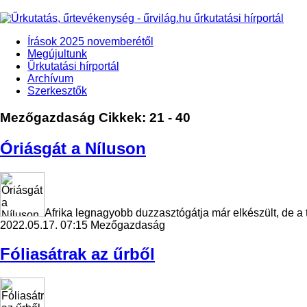
Írások 2025 novemberétől
Megújultunk
Űrkutatási hírportál
Archívum
Szerkesztők
Mezőgazdaság
Cikkek: 21 - 40
Óriásgát a Níluson
Afrika legnagyobb duzzasztógátja már elkészült, de a tá
2022.05.17. 07:15
Mezőgazdaság
Fóliasátrak az űrből