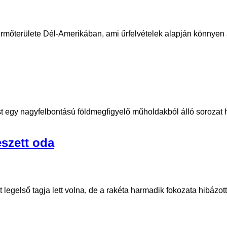
termőterülete Dél-Amerikában, ami űrfelvételek alapján könnyen
Most egy nagyfelbontású földmegfigyelő műholdakból álló sorozat h
eszett oda
 legelső tagja lett volna, de a rakéta harmadik fokozata hibázott