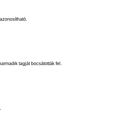
 azonosítható.
armadik tagját bocsátották fel.
.