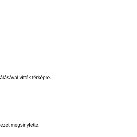
lásával vitték térképre.
yezet megsínylette.