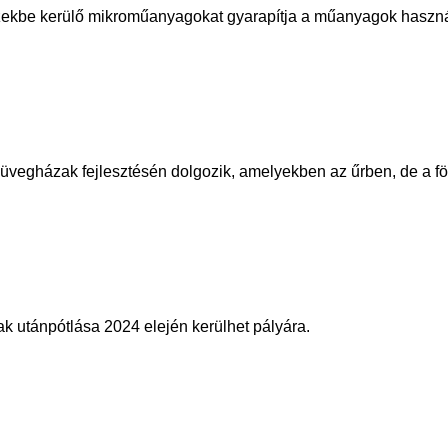
izekbe kerülő mikroműanyagokat gyarapítja a műanyagok hasz
vegházak fejlesztésén dolgozik, amelyekben az űrben, de a föl
k utánpótlása 2024 elején kerülhet pályára.