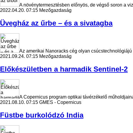
A növénytermesztésben előnyös, de végső soron a v
2022.04.20. 07:15
Mezőgazdaság
Üvegház az űrbe – és a sivatagba
Az amerikai Nanoracks cég olyan csúcstechnológiájú ü
2021.09.24. 07:15
Mezőgazdaság
Előkészületben a harmadik Sentinel-2
A Copernicus program optikai távérzékelő műholdjaina
2021.08.10. 07:15
GMES - Copernicus
Füstbe burkolódzó India