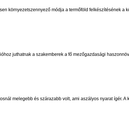
rősen környezetszennyező módja a termőföld felkészítésének a 
ióhoz juthatnak a szakemberek a fő mezőgazdasági haszonnövé
snál melegebb és szárazabb volt, ami aszályos nyarat ígér. A ke