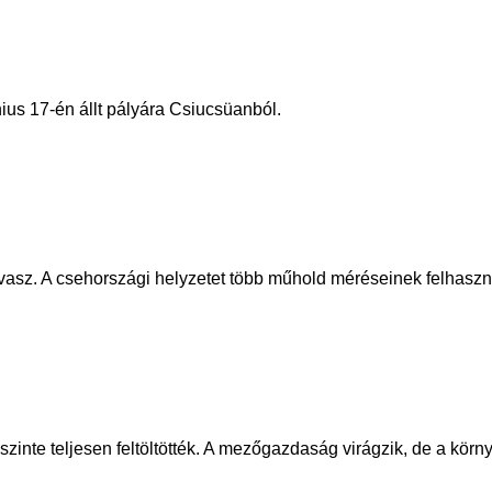
ius 17-én állt pályára Csiucsüanból.
avasz. A csehországi helyzetet több műhold méréseinek felhaszná
zinte teljesen feltöltötték. A mezőgazdaság virágzik, de a körn