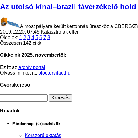
Az utolsó kínai–brazil távérzékelő hold
A most pályára került kéttonnás űreszköz a CBERS/ZY-1
2019.12.20. 07:45
Katasztrófák ellen
Oldalak:
1
2
3
4
5
6
7
8
Összesen 142 cikk.
Cikkeink 2025. novembertől:
Ez itt az
archív portál
.
Olvass minket itt:
blog.urvilag.hu
Gyorskereső
Rovatok
Mindennapi (űr)eszközök
Korszerű oktatás