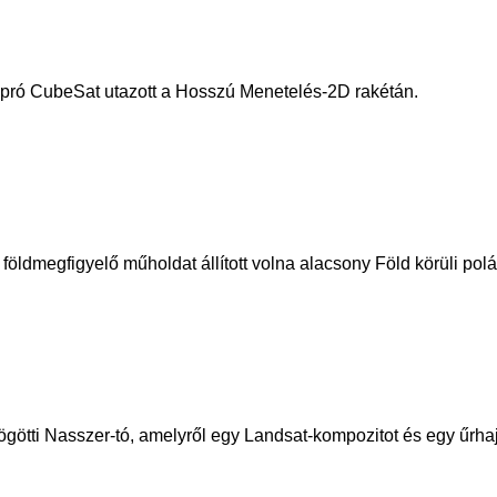
apró CubeSat utazott a Hosszú Menetelés-2D rakétán.
földmegfigyelő műholdat állított volna alacsony Föld körüli pol
ögötti Nasszer-tó, amelyről egy Landsat-kompozitot és egy űrhaj