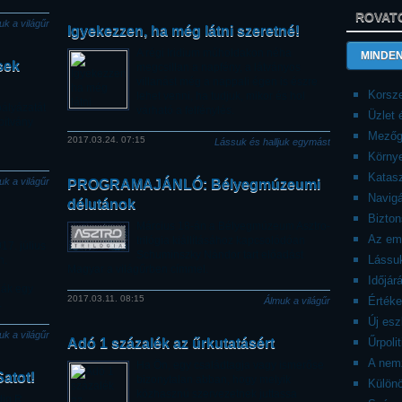
ROVAT
uk a világűr
Igyekezzen, ha még látni szeretné!
A régi Iridium műholdakon néha
MINDEN
sek
megcsillan a napfény, a látványos
villanást még a nappali égen is észre
Korsze
lehet venni, ha tudjuk, mikor és hol
pályázatát
várható a felfénylés.
Üzlet
pítvány
Mezőg
2017.03.24. 07:15
Lássuk és halljuk egymást
Körny
Katasz
uk a világűr
PROGRAMAJÁNLÓ: Bélyegmúzeumi
Navigá
délutánok
Bizto
Március 18-án a Bélyegmúzeum Asztro-
Az emb
trilógia kiállításához kapcsolódóan
7. július
Schuminszky Nándor tart előadást
Lássuk
n.
Magyar a világűrben címmel.
Időjár
ják egy
2017.03.11. 08:15
Érték
Álmuk a világűr
.
Új es
uk a világűr
Adó 1 százalék az űrkutatásért
Űrpolit
A nemz
Ha Ön, egy családtagja vagy ismerőse
Satot!
bizonytalan abban, hogy melyik
Külön
közhasznú szervezetnek juttassa
ig R.