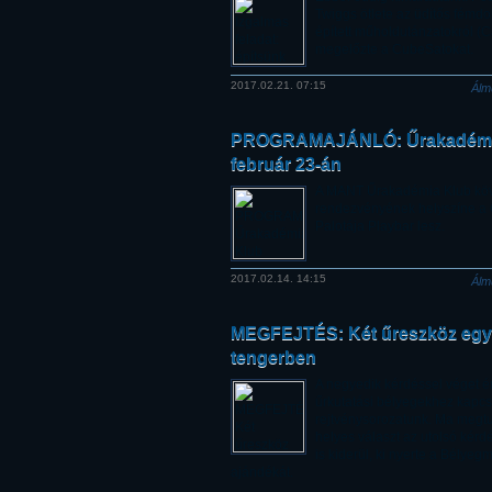
Twiggs ötlete az üdítős fémd
épített műholdutánzatokról (
megelőzte a CubeSatokat.
2017.02.21. 07:15
Álm
PROGRAMAJÁNLÓ: Űrakadémi
február 23-án
A MANT Űrakadémia Klub kö
rendezvényének helyszíne a
Palotája Playbar lesz.
2017.02.14. 14:15
Álm
MEGFEJTÉS: Két űreszköz egy
tengerben
A negyedik kérdéssel véget ér
űrkutatási bélyegekhez kapc
rejtvénysorozatunk. Ma megt
helyes választ az utolsó kérd
is kiderül, ki nyerte a Bélye
ajándékát.