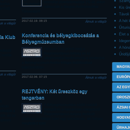
Szárny
személyi jövedelemadója 1%-át, akkor
obozba
válasszák a Magyar Asztronautikai
Kis ű
CanSat)
Társaságot!
Távoli
A hét 
2017.02.19. 08:15
Álmuk a világűr
uk a világűr
Űrturi
Élet a
Konferencia és bélyegkibocsátás a
a Klub
Idegen
Bélyegmúzeumban
A hón
Február 3-án jelent meg a
vetkező
Regiomontanus-bélyeg és ez
Űridőj
 Csodák
alkalmomból konferenciát is rendeztek
a Bélyegmúzeum Asztro-trilógia kiállításához
MAGYA
kapcsolódóan.
uk a világűr
EURÓP
2017.02.06. 07:15
Álmuk a világűr
AZ EGY
REJTVÉNY: Két űreszköz egy
tengerben
OROSZ
t
A Bélyegmúzeumba szóló családi
solódó
ÁZSIAI
belépőt és a hamarosan megjelenő
udhatják a
Regiomontanus-bélyeg dedikált
ésre, és az
HOGYA
elsőnapi borítékját nyeri egy szerencsés, aki helyes
gmúzeum
megfejtést küld.
ŰRHAJ