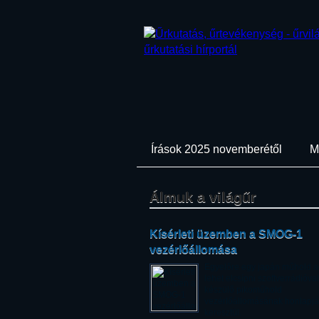
Írások 2025 novemberétől
M
Álmuk a világűr
Kísérleti üzemben a SMOG-1
vezérlőállomása
Egyelőre egy japán műhold a
lehet elcsípni szoftverrádióva
készülő pikoműhold
vezérlőállomásának honlapj
keresztül.