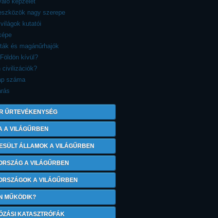
aló képzelet
reszközök nagy szerepe
 világok kutatói
képe
sták és magánűrhajók
 Földön kívül?
 civilizációk?
ap száma
árás
R ŰRTEVÉKENYSÉG
A A VILÁGŰRBEN
ESÜLT ÁLLAMOK A VILÁGŰRBEN
ORSZÁG A VILÁGŰRBEN
 ORSZÁGOK A VILÁGŰRBEN
N MŰKÖDIK?
ÓZÁSI KATASZTRÓFÁK