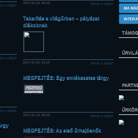
2017.01.23. 06:15
Álmuk a világűr
uk a világűr
MA MÁ
Takarítás a világűrben – pályázat
INTERJ
diákoknak
gekhez
nk. Ma
TÁMOG
Hogyan szabadulnál meg az
t a
űrszeméttől? Írj, rajzolj, készíts videót,
e a
blogot vagy honlapot, engedd
szabadon a fantáziád a MANT
diákpályázatán! Határidő: február 15.
ŰRVIL
uk a világűr
2017.01.20. 14:15
Álmuk a világűr
MEGFEJTÉS: Egy emlékezetes tárgy
ládi
PARTN
jelenő
Folytatódott űrkutatási bélyegekhez
ált
kapcsolódó rejtvénysorozatunk. Ma
i helyes
megtudhatják a helyes választ a
második kérdésre, és az is kiderül, ki nyerte a
Bélyegmúzeum ajándékát.
ŰRKÖRK
uk a világűr
2017.01.14. 08:15
Álmuk a világűr
árgy
MEGFEJTÉS: Az első űrhajósnők
ládi
jelenő