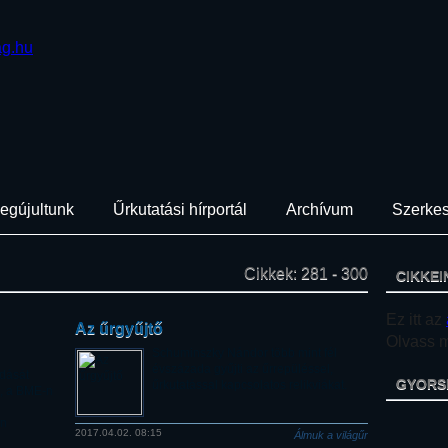
egújultunk
Űrkutatási hírportál
Archívum
Szerkes
Cikkek: 281 - 300
CIKKEI
Ez itt az
Az űrgyűjtő
Olvass mi
Schuminszky Nándor több mint fél
évszázada gyűjti az űrrepüléssel,
dását
GYORS
űrkutatással kapcsolatos relikviákat.
l, a BME-n
án
2017.04.02. 08:15
Álmuk a világűr