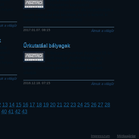
Ezen a héten indult űrkutatási
ált
bélyegekhez kapcsolódó
i helyes
rejtvénysorozatunk. Ma megtudhatják a
helyes választ az első kérdésre, és az is kiderül, ki
nyerte a Bélyegmúzeum ajándékát.
uk a világűr
2017.01.07. 08:15
Álmuk a világűr
k
Űrkutatási bélyegek
ládi
jelenő
A Bélyegmúzeumban december 16-án
ált
nyílt meg az „Asztro-trilógia”, az a
i helyes
májusig tartó, látványos időszaki
kiállítás, amelynek gerincét űrkutatási bélyegek
alkotják.
uk a világűr
2016.12.18. 07:15
Álmuk a világűr
2
13
14
15
16
17
18
19
20
21
22
23
24
25
26
27
28
40
41
42
43
Impresszum
Médiaajánlat