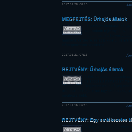
2017.01.28. 08:15
Álm
MEGFEJTÉS: Űrhajós állatok
Folytatódott űrkutatási bélye
kapcsolódó rejtvénysorozatu
megtudhatják a helyes válasz
harmadik kérdésre, és az is kiderül, ki nyert
Bélyegmúzeum ajándékát.
2017.01.21. 07:15
Álm
REJTVÉNY: Űrhajós állatok
A Bélyegmúzeumba szóló csa
belépőt és a hamarosan meg
Regiomontanus-bélyeg dedik
elsőnapi borítékját nyeri egy szerencsés, ak
megfejtést küld.
2017.01.16. 06:15
Álm
REJTVÉNY: Egy emlékezetes t
A Bélyegmúzeumba szóló csa
belépőt és a hamarosan meg