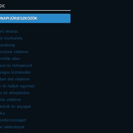
OK
NAPI (ŰR)ESZKÖZÖK
rű oktatás
 és munkahely
azdaság
ezetünk védelme
trófák ellen
ció és térképészet
nságos közlekedés
eri élet védelme
 és halljuk egymást
ás és előrejelzése
eink védelme
zközök és anyagok
ika
etbiztonságért
ös találmányok