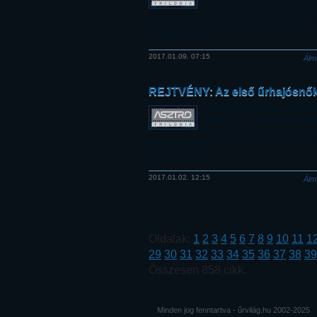
Regiomontanus-bélyeg dedik
elsőnapi borítékját nyeri egy szerencsés, ak
megfejtést küld.
2017.01.09. 07:15
Álm
REJTVÉNY: Az első űrhajósnő
A Bélyegmúzeumba szóló csa
belépőt és a hamarosan meg
Regiomontanus-bélyeg dedik
elsőnapi borítékját nyeri egy szerencsés, ak
megfejtést küld.
2017.01.02. 12:15
Álm
Oldalak:
1
2
3
4
5
6
7
8
9
10
11
1
29
30
31
32
33
34
35
36
37
38
39
Összesen 858 cikk.
Minden jog fenntartva - űrvilág.hu 2002-2025