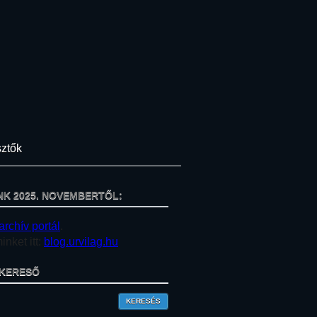
ztők
NK 2025. NOVEMBERTŐL:
archív portál
.
nket itt:
blog.urvilag.hu
KERESŐ