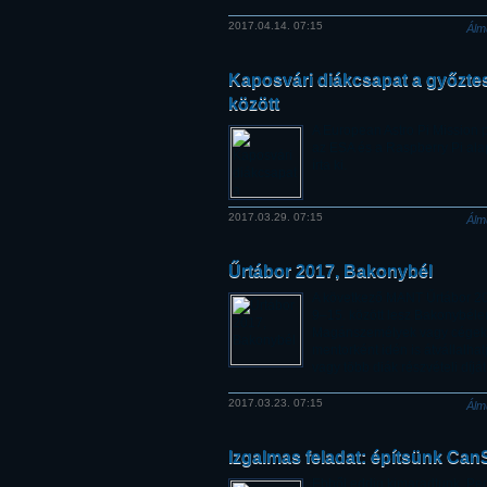
2017.04.14. 07:15
Álm
Kaposvári diákcsapat a győzte
között
A European Astro Pi Mission 
az ESA és a Raspberry Pi ala
írta ki.
2017.03.29. 07:15
Álm
Űrtábor 2017, Bakonybél
A következő MANT Űrtábor 201
9–15. között lesz Bakonybéle
Magánszemélyek vagy cégek
mentorként idén is átvállalhat
vagy több diák részvételi díját
2017.03.23. 07:15
Álm
Izgalmas feladat: építsünk Can
Ebből eddig kimaradtunk. Ped