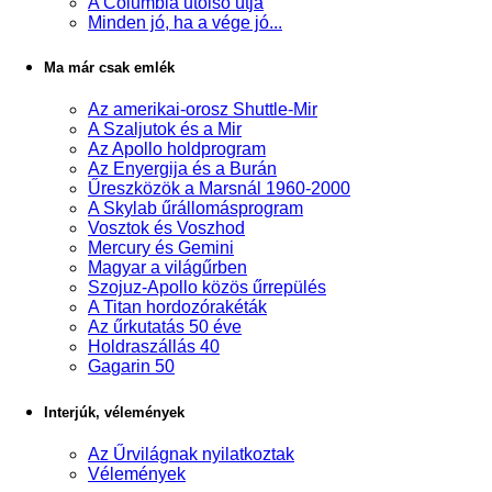
A Columbia utolsó útja
Minden jó, ha a vége jó...
Ma már csak emlék
Az amerikai-orosz Shuttle-Mir
A Szaljutok és a Mir
Az Apollo holdprogram
Az Enyergija és a Burán
Űreszközök a Marsnál 1960-2000
A Skylab űrállomásprogram
Vosztok és Voszhod
Mercury és Gemini
Magyar a világűrben
Szojuz-Apollo közös űrrepülés
A Titan hordozórakéták
Az űrkutatás 50 éve
Holdraszállás 40
Gagarin 50
Interjúk, vélemények
Az Űrvilágnak nyilatkoztak
Vélemények