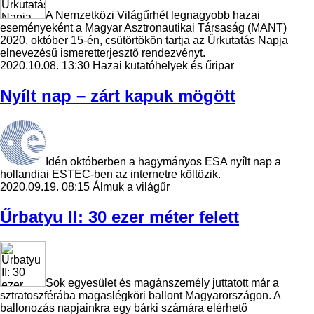
A Nemzetközi Világűrhét legnagyobb hazai
eseményeként a Magyar Asztronautikai Társaság (MANT)
2020. október 15-én, csütörtökön tartja az Űrkutatás Napja
elnevezésű ismeretterjesztő rendezvényt.
2020.10.08. 13:30
Hazai kutatóhelyek és űripar
Nyílt nap – zárt kapuk mögött
Idén októberben a hagymányos ESA nyílt nap a
hollandiai ESTEC-ben az internetre költözik.
2020.09.19. 08:15
Álmuk a világűr
Űrbatyu II: 30 ezer méter felett
Sok egyesület és magánszemély juttatott már a
sztratoszférába magaslégköri ballont Magyarországon. A
ballonozás napjainkra egy bárki számára elérhető