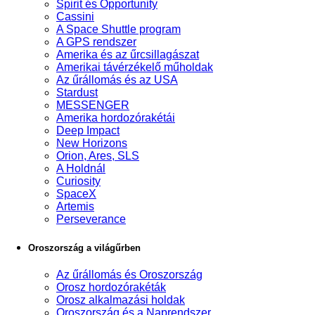
Spirit és Opportunity
Cassini
A Space Shuttle program
A GPS rendszer
Amerika és az űrcsillagászat
Amerikai távérzékelő műholdak
Az űrállomás és az USA
Stardust
MESSENGER
Amerika hordozórakétái
Deep Impact
New Horizons
Orion, Ares, SLS
A Holdnál
Curiosity
SpaceX
Artemis
Perseverance
Oroszország a világűrben
Az űrállomás és Oroszország
Orosz hordozórakéták
Orosz alkalmazási holdak
Oroszország és a Naprendszer