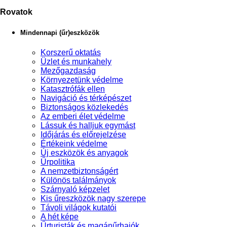
Rovatok
Mindennapi (űr)eszközök
Korszerű oktatás
Üzlet és munkahely
Mezőgazdaság
Környezetünk védelme
Katasztrófák ellen
Navigáció és térképészet
Biztonságos közlekedés
Az emberi élet védelme
Lássuk és halljuk egymást
Időjárás és előrejelzése
Értékeink védelme
Új eszközök és anyagok
Űrpolitika
A nemzetbiztonságért
Különös találmányok
Szárnyaló képzelet
Kis űreszközök nagy szerepe
Távoli világok kutatói
A hét képe
Űrturisták és magánűrhajók