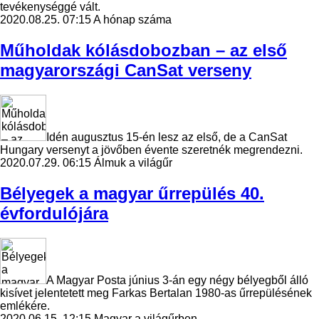
tevékenységgé vált.
2020.08.25. 07:15
A hónap száma
Műholdak kólásdobozban – az első
magyarországi CanSat verseny
Idén augusztus 15-én lesz az első, de a CanSat
Hungary versenyt a jövőben évente szeretnék megrendezni.
2020.07.29. 06:15
Álmuk a világűr
Bélyegek a magyar űrrepülés 40.
évfordulójára
A Magyar Posta június 3-án egy négy bélyegből álló
kisívet jelentetett meg Farkas Bertalan 1980-as űrrepülésének
emlékére.
2020.06.15. 12:15
Magyar a világűrben