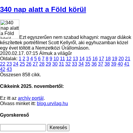
340 nap alatt a Föld körül
Ezt egyszerűen nem szabad kihagyni: magyar diákok
készítettek portréfilmet Scott Kellyről, aki egyhuzamban közel
egy évet töltött a Nemzetközi Űrállomáson.
2020.02.17. 07:15
Álmuk a világűr
Oldalak:
1
2
3
4
5
6
7
8
9
10
11
12
13
14
15
16
17
18
19
20
21
22
23
24
25
26
27
28
29
30
31
32
33
34
35
36
37
38
39
40
41
42
43
Összesen 858 cikk.
Cikkeink 2025. novembertől:
Ez itt az
archív portál
.
Olvass minket itt:
blog.urvilag.hu
Gyorskereső