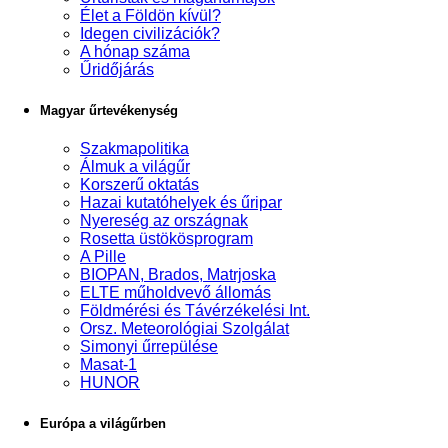
Élet a Földön kívül?
Idegen civilizációk?
A hónap száma
Űridőjárás
Magyar űrtevékenység
Szakmapolitika
Álmuk a világűr
Korszerű oktatás
Hazai kutatóhelyek és űripar
Nyereség az országnak
Rosetta üstökösprogram
A Pille
BIOPAN, Brados, Matrjoska
ELTE műholdvevő állomás
Földmérési és Távérzékelési Int.
Orsz. Meteorológiai Szolgálat
Simonyi űrrepülése
Masat-1
HUNOR
Európa a világűrben