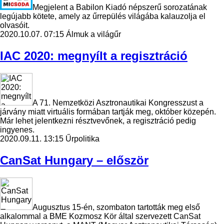
Megjelent a Babilon Kiadó népszerű sorozatának
legújabb kötete, amely az űrrepülés világába kalauzolja el
olvasóit.
2020.10.07. 07:15
Álmuk a világűr
IAC 2020: megnyílt a regisztráció
A 71. Nemzetközi Asztronautikai Kongresszust a
járvány miatt virtuális formában tartják meg, október közepén.
Már lehet jelentkezni résztvevőnek, a regisztráció pedig
ingyenes.
2020.09.11. 13:15
Űrpolitika
CanSat Hungary – először
Augusztus 15-én, szombaton tartották meg első
alkalommal a BME Kozmosz Kör által szervezett CanSat