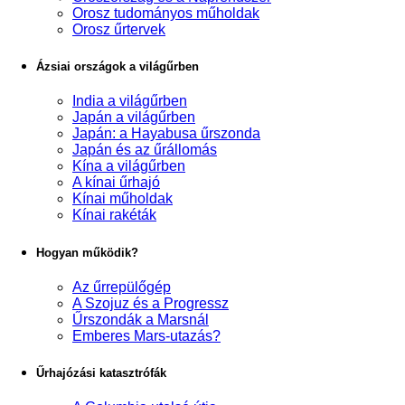
Orosz tudományos műholdak
Orosz űrtervek
Ázsiai országok a világűrben
India a világűrben
Japán a világűrben
Japán: a Hayabusa űrszonda
Japán és az űrállomás
Kína a világűrben
A kínai űrhajó
Kínai műholdak
Kínai rakéták
Hogyan működik?
Az űrrepülőgép
A Szojuz és a Progressz
Űrszondák a Marsnál
Emberes Mars-utazás?
Űrhajózási katasztrófák