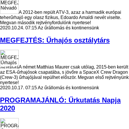
A 2012-ben repült ATV-3, azaz a harmadik európai
teherűrhajó egy olasz fizikus, Edoardo Amaldi nevét viselte.
Megvan második rejtvényfordulónk nyertese!
2020.10.24. 07:15
Az űrállomás és kontinensünk
MEGFEJTÉS: Űrhajós osztálytárs
A német Matthias Maurer csak utólag, 2015-ben került
az ESA-űrhajósok csapatába, s jövőre a SpaceX Crew Dragon
(Crew-3) űrhajójával repülhet először. Megvan első rejtvényünk
nyertese!
2020.10.17. 07:15
Az űrállomás és kontinensünk
PROGRAMAJÁNLÓ: Űrkutatás Napja
2020