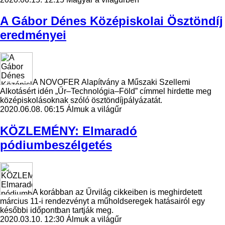
A Gábor Dénes Középiskolai Ösztöndíj
eredményei
A NOVOFER Alapítvány a Műszaki Szellemi
Alkotásért idén „Űr–Technológia–Föld” címmel hirdette meg
középiskolásoknak szóló ösztöndíjpályázatát.
2020.06.08. 06:15
Álmuk a világűr
KÖZLEMÉNY: Elmaradó
pódiumbeszélgetés
A korábban az Űrvilág cikkeiben is meghirdetett
március 11-i rendezvényt a műholdseregek hatásairól egy
későbbi időpontban tartják meg.
2020.03.10. 12:30
Álmuk a világűr