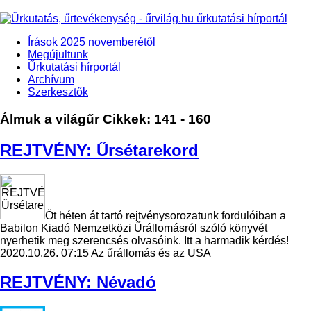
Írások 2025 novemberétől
Megújultunk
Űrkutatási hírportál
Archívum
Szerkesztők
Álmuk a világűr
Cikkek: 141 - 160
REJTVÉNY: Űrsétarekord
Öt héten át tartó rejtvénysorozatunk fordulóiban a
Babilon Kiadó Nemzetközi Űrállomásról szóló könyvét
nyerhetik meg szerencsés olvasóink. Itt a harmadik kérdés!
2020.10.26. 07:15
Az űrállomás és az USA
REJTVÉNY: Névadó