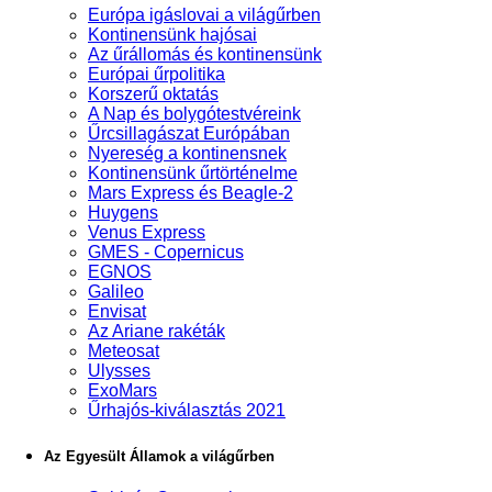
Európa igáslovai a világűrben
Kontinensünk hajósai
Az űrállomás és kontinensünk
Európai űrpolitika
Korszerű oktatás
A Nap és bolygótestvéreink
Űrcsillagászat Európában
Nyereség a kontinensnek
Kontinensünk űrtörténelme
Mars Express és Beagle-2
Huygens
Venus Express
GMES - Copernicus
EGNOS
Galileo
Envisat
Az Ariane rakéták
Meteosat
Ulysses
ExoMars
Űrhajós-kiválasztás 2021
Az Egyesült Államok a világűrben