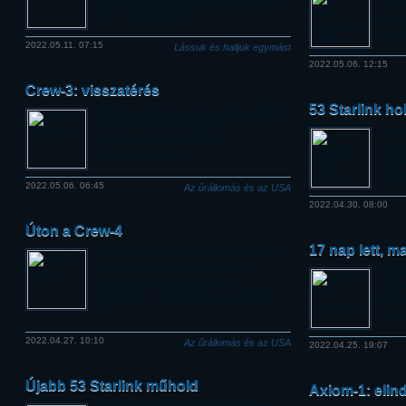
évben hat tartalék műholdja közül akár
műhol
ötöt is pályára állíthat.
Kenne
indult
2022.05.11. 07:15
Lássuk és halljuk egymást
2022.05.06. 12:15
Crew-3: visszatérés
53 Starlink ho
Három amerikai és egy európai űrhajós
érkezett vissza hosszú távú
Mosta
küldetéséről, a Nemzetközi
amely
Űrállomásról (ISS).
rakét
repülé
2022.05.06. 06:45
Az űrállomás és az USA
2022.04.30. 08:00
Úton a Crew-4
17 nap lett, m
Floridából startolt az a Falcon-9, amely
a három amerikai és egy európai
Szere
űrhajóst szállító Crew Dragon
Spac
„Freedom” űrhajót repíti az űrállomás
repül
felé.
Űráll
2022.04.27. 10:10
Az űrállomás és az USA
2022.04.25. 19:07
Újabb 53 Starlink műhold
Axiom-1: elind