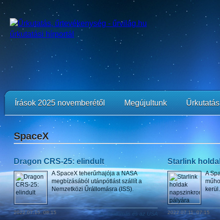
Írások 2025 novemberétől
Megújultunk
Űrkutatási
SpaceX
Dragon CRS-25: elindult
Starlink hold
A SpaceX teherűrhajója a NASA
A Spa
megbízásából utánpótlást szállít a
műhol
Nemzetközi Űrállomásra (ISS).
kerül.
2022.07.15. 08:15
2022.07.11. 07:15
Az űrállomás és az USA