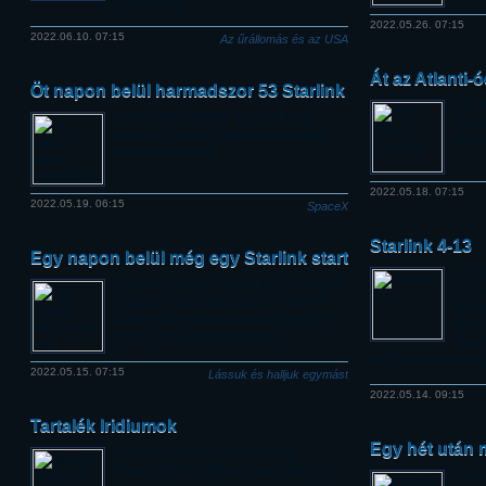
szivárgását.
2022.05.26. 07:15
2022.06.10. 07:15
Az űrállomás és az USA
Át az Atlanti
Öt napon belül harmadszor 53 Starlink
Két, 
Ismét felbocsátottak egy szokásos
nyáro
adagot a SpaceX internetszolgáltató
Franc
műholdseregébe.
2022.05.18. 07:15
2022.05.19. 06:15
SpaceX
Starlink 4-13
Egy napon belül még egy Starlink start
Ezútt
Ezúttal Floridából állt pályára 53 darab
53 új
a SpaceX műholdjai közül. A Starlink
inter
bővítéséhez most először vetettek be
szolg
gyári új első rakétafokozatot.
Magya
előfizetés lehetősé
2022.05.15. 07:15
Lássuk és halljuk egymást
2022.05.14. 09:15
Tartalék Iridiumok
Egy hét után m
Egy közös indítási lehetőséget
kihasználva az Iridium még ebben az
A Sp