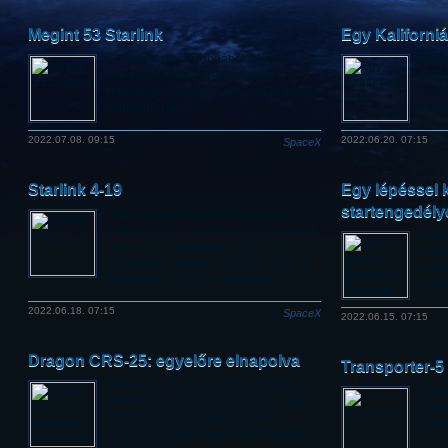
Megint 53 Starlink
Egy Kaliforniá
A SpaceX most Floridából folytatta
Szom
internetszolgáltató rendszerének
Falco
kiépítését. Már közel 2800 felbocsátott
műhol
műholdnál járnak.
átell
2022.07.08. 09:15
2022.06.20. 07:15
SpaceX
Starlink 4-19
Egy lépéssel 
startengedély
Három napon belül három Falcon-9
indítás három startállásból – a tervezett
A hat
sorozat első alkalmával újabb 53
teend
műhold állt pályára a SpaceX Starlink
Spac
internetszolgáltató rendszerébe.
felbo
2022.06.18. 07:15
SpaceX
2022.06.15. 07:15
Dragon CRS-25: egyelőre elnapolva
Transporter-5
A NASA és a SpaceX elhalasztotta a
Össz
teherűrhajó eredetileg mára tervezett
műhol
indítását, hogy kivizsgálhassák a
Falco
hajtóművek feltételezett üzemanyag-