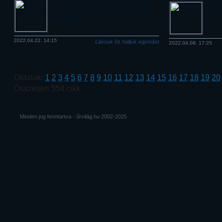
A SpaceX tegnap Floridából folytatta
Most 
internetszolgáltató műholdseregének
magán
kiépítését.
Űráll
2022.04.22. 14:15
Lássuk és halljuk egymást
2022.04.08. 17:25
Oldalak:
1
2
3
4
5
6
7
8
9
10
11
12
13
14
15
16
17
18
19
20
Összesen 554 cikk.
Minden jog fenntartva - űrvilág.hu 2002-2025