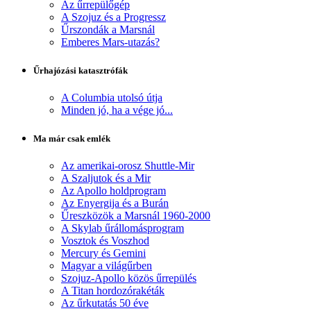
Az űrrepülőgép
A Szojuz és a Progressz
Űrszondák a Marsnál
Emberes Mars-utazás?
Űrhajózási katasztrófák
A Columbia utolsó útja
Minden jó, ha a vége jó...
Ma már csak emlék
Az amerikai-orosz Shuttle-Mir
A Szaljutok és a Mir
Az Apollo holdprogram
Az Enyergija és a Burán
Űreszközök a Marsnál 1960-2000
A Skylab űrállomásprogram
Vosztok és Voszhod
Mercury és Gemini
Magyar a világűrben
Szojuz-Apollo közös űrrepülés
A Titan hordozórakéták
Az űrkutatás 50 éve