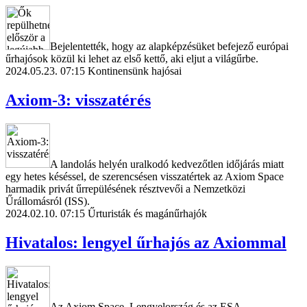
Bejelentették, hogy az alapképzésüket befejező európai
űrhajósok közül ki lehet az első kettő, aki eljut a világűrbe.
2024.05.23. 07:15
Kontinensünk hajósai
Axiom-3: visszatérés
A landolás helyén uralkodó kedvezőtlen időjárás miatt
egy hetes késéssel, de szerencsésen visszatértek az Axiom Space
harmadik privát űrrepülésének résztvevői a Nemzetközi
Űrállomásról (ISS).
2024.02.10. 07:15
Űrturisták és magánűrhajók
Hivatalos: lengyel űrhajós az Axiommal
Az Axiom Space, Lengyelország és az ESA