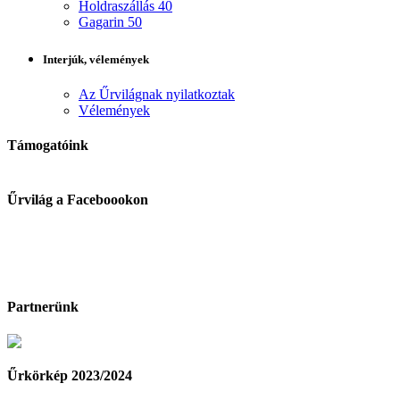
Holdraszállás 40
Gagarin 50
Interjúk, vélemények
Az Űrvilágnak nyilatkoztak
Vélemények
Támogatóink
Űrvilág a Faceboookon
Partnerünk
Űrkörkép 2023/2024