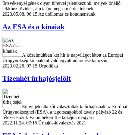
űrtevékenységének olyan híreivel jelentkezünk, melyek önálló
cikkhez rövidek, ám talán mégsem érdektelenek.
2023.05.08. 06:15
Az űrállomás és kontinensünk
Az ESA és a kínaiak
A közelmúltban két hír is napvilágot látott az Európai
Űrügynökség kínaiakkal való együttműködése kapcsán.
2023.02.26. 07:15
Űrpolitika
Tizenhét űrhajósjelölt
Ennyi jelentkezőt választottak ki űrhajósnak az Európai
Űrügynökségnél (ESA), a tagországokból tavaly pályázó 22 és
félezer közül. Vajon bekerült-e közéjük magyar?
2022.11.24. 07:15
Űrhajós-kiválasztás 2021