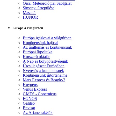
Orsz. Meteorológiai Szolgálat
Simonyi űrrepülése
Masat-1
HUNOR
Európa a világűrben
Európa igáslovai a világűrben
Kontinensünk hajósai
Az űrállomás és kontinensünk
Európai űrpolitika
Korszerű oktatás
A Nap és bolygótestvéreink
Űrcsillagászat Európában
Nyereség a kontinensnek
Kontinensünk űrtörténelme
Mars Express és Beagle-2
Huygens
Venus Express
GMES - Copernicus
EGNOS
Galileo
Envisat
Az Ariane rakéták