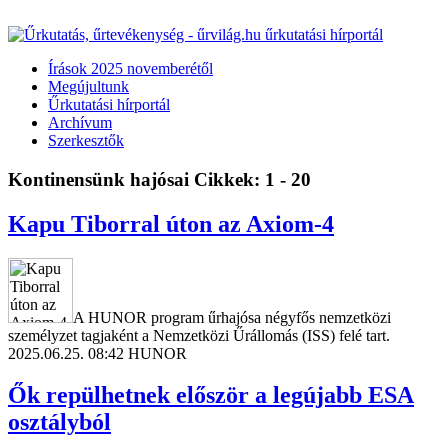
Írások 2025 novemberétől
Megújultunk
Űrkutatási hírportál
Archívum
Szerkesztők
Kontinensünk hajósai
Cikkek: 1 - 20
Kapu Tiborral úton az Axiom-4
A HUNOR program űrhajósa négyfős nemzetközi
személyzet tagjaként a Nemzetközi Űrállomás (ISS) felé tart.
2025.06.25. 08:42
HUNOR
Ők repülhetnek először a legújabb ESA
osztályból