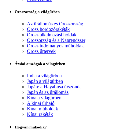
Oroszország a világűrben
Az űrállomás és Oroszország
Orosz hordozórakéták
Orosz alkalmazási holdak
Oroszország és a Naprendszer
Orosz tudományos műholdak
Orosz űrtervek
Ázsiai országok a világűrben
India a világűrben
Japán a világűrben
Japán: a Hayabusa űrszonda
Japán és az űrállomás
Kína a világűrben
A kínai űrhajó
Kínai műholdak
Kínai rakéták
Hogyan működik?