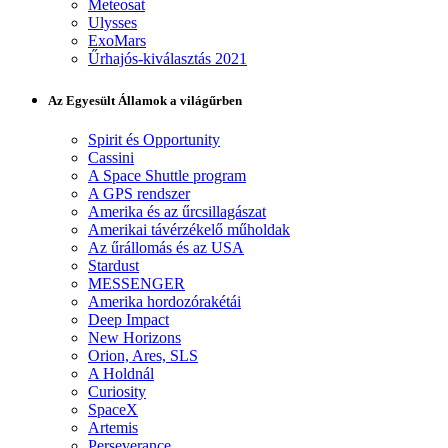
Meteosat
Ulysses
ExoMars
Űrhajós-kiválasztás 2021
Az Egyesült Államok a világűrben
Spirit és Opportunity
Cassini
A Space Shuttle program
A GPS rendszer
Amerika és az űrcsillagászat
Amerikai távérzékelő műholdak
Az űrállomás és az USA
Stardust
MESSENGER
Amerika hordozórakétái
Deep Impact
New Horizons
Orion, Ares, SLS
A Holdnál
Curiosity
SpaceX
Artemis
Perseverance