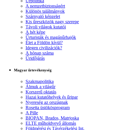
Űrpolitika
A nemzetbiztonságért
Különös találmányok
Szárnyaló képzelet
Kis űreszközök nagy szerepe
Távoli világok kutatói
A hét képe
Űrturisták és magánűrhajók
Élet a Földön kívül?
Idegen civilizációk?
A hónap száma
Űridőjárás
Magyar űrtevékenység
Szakmapolitika
Álmuk a világűr
Korszerű oktatás
Hazai kutatóhelyek és űripar
Nyereség az országnak
Rosetta üstökösprogram
A Pille
BIOPAN, Brados, Matrjoska
ELTE műholdvevő állomás
Földmérési és Távérzékelési Int.