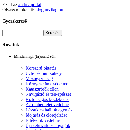
Ez itt az
archív portál
.
Olvass minket itt:
blog.urvilag.hu
Gyorskereső
Rovatok
Mindennapi (űr)eszközök
Korszerű oktatás
Üzlet és munkahely
Mezőgazdaság
Környezetünk védelme
Katasztrófák ellen
Navigáció és térképészet
Biztonságos közlekedés
Az emberi élet védelme
Lássuk és halljuk egymást
Időjárás és előrejelzése
Értékeink védelme
Új eszközök és anyagok