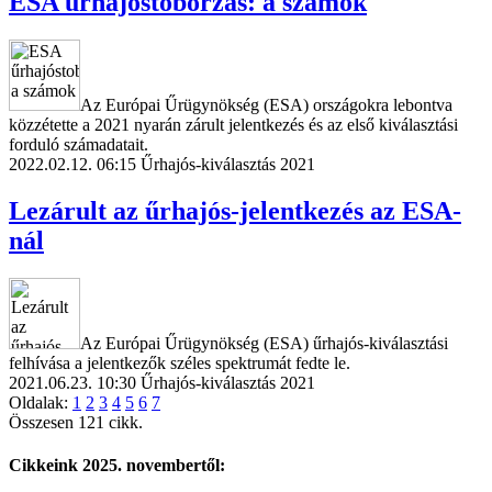
ESA űrhajóstoborzás: a számok
Az Európai Űrügynökség (ESA) országokra lebontva
közzétette a 2021 nyarán zárult jelentkezés és az első kiválasztási
forduló számadatait.
2022.02.12. 06:15
Űrhajós-kiválasztás 2021
Lezárult az űrhajós-jelentkezés az ESA-
nál
Az Európai Űrügynökség (ESA) űrhajós-kiválasztási
felhívása a jelentkezők széles spektrumát fedte le.
2021.06.23. 10:30
Űrhajós-kiválasztás 2021
Oldalak:
1
2
3
4
5
6
7
Összesen 121 cikk.
Cikkeink 2025. novembertől: