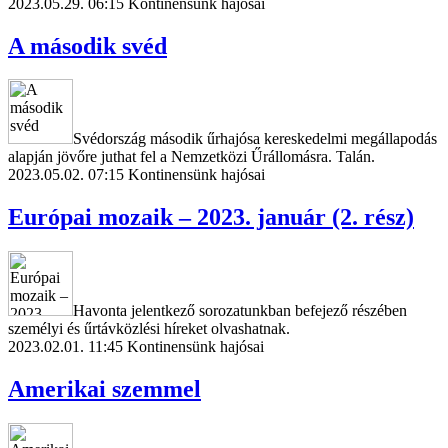
2023.05.29. 06:15
Kontinensünk hajósai
A második svéd
Svédország második űrhajósa kereskedelmi megállapodás
alapján jövőre juthat fel a Nemzetközi Űrállomásra. Talán.
2023.05.02. 07:15
Kontinensünk hajósai
Európai mozaik – 2023. január (2. rész)
Havonta jelentkező sorozatunkban befejező részében
személyi és űrtávközlési híreket olvashatnak.
2023.02.01. 11:45
Kontinensünk hajósai
Amerikai szemmel